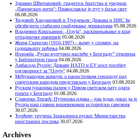
Здравко Шћепановић, градитељ братства и уредник
„Панонских нити“: Православље је пут у бољи свет
06.08.2026
Ђедовић Хандановић и Тјурдењев: Држава и НИС ће
обезбедити стабилно снабдевање дериватима
05.08.2026
Владимир Кршљанин: „Олуја“, раскринкавање и крај
отпадничке империје
05.08.2026
Жорж Скригин (1910-1997) – њему у спомен, на
годишњицу рођења
04.08.2026
Изложба „Руско културно наслеђе у Београду” отворена
у Библиотеци града
04.08.2026
Амбасада Русије: Државе НАТО и ЕУ носе посебну
одговорност за “Олују”
04.08.2026
Међународни конкурс о нацистичком геноциду над
совјетским народом представљен у Београду
03.08.2026
Руским јунацима палим у Првом светском рату одата
пошта у Београду
01.08.2026
Славенко Терзић: Путинова изјава – још један доказ да је
Русија наш главни вишевековни историјски савезник
30.07.2026
Ђурђеву уручена Захвалница руског Министарства
иностраних послова
30.07.2026
Archives