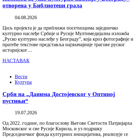
отворена у Библиотеци града
04.08.2026
Циљ пројекта је да приближи посетиоцима заједничко
културно наслеђе Србије и Русије Мултимедијална изложба
„Руско културно наслеђе у Београду”, која кроз фотографије и
пратеће текстове представља најзначајније трагове руског
историјског…
НАСТАВАК
Вести
Култура
Срби на „Данима Достојевског у Оптиној
пустињи“
19.07.2026
Од 2022. године, по благослову Његове Светости Патријарха
Московског и све Русије Кирила, и уз подршку
Председничког фонда културних иницијатива, реализује се