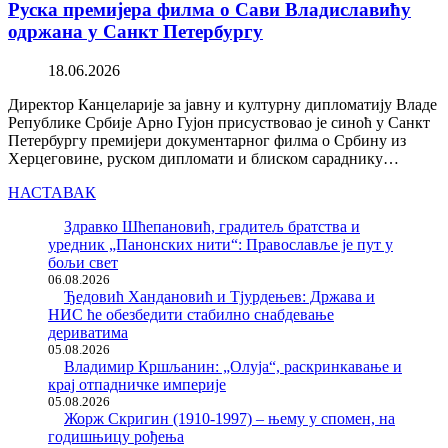
Руска премијера филма о Сави Владиславићу
одржана у Санкт Петербургу
18.06.2026
Директор Канцеларије за јавну и културну дипломатију Владе
Републике Србије Арно Гујон присуствовао је синоћ у Санкт
Петербургу премијери документарног филма о Србину из
Херцеговине, руском дипломати и блиском сараднику…
НАСТАВАК
Здравко Шћепановић, градитељ братства и
уредник „Панонских нити“: Православље је пут у
бољи свет
06.08.2026
Ђедовић Хандановић и Тјурдењев: Држава и
НИС ће обезбедити стабилно снабдевање
дериватима
05.08.2026
Владимир Кршљанин: „Олуја“, раскринкавање и
крај отпадничке империје
05.08.2026
Жорж Скригин (1910-1997) – њему у спомен, на
годишњицу рођења