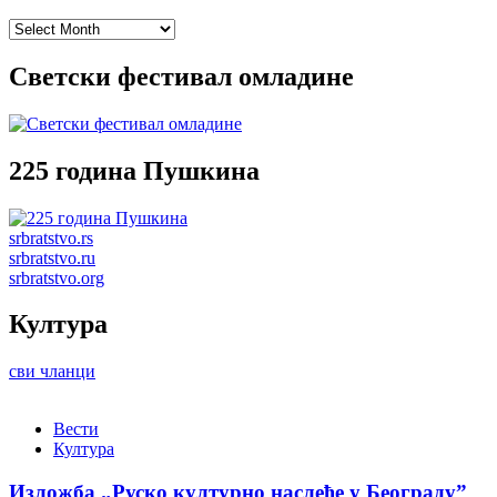
Archives
Светски фестивал омладине
225 година Пушкина
srbratstvo.rs
srbratstvo.ru
srbratstvo.org
Култура
сви чланци
Вести
Култура
Изложба „Руско културно наслеђе у Београду”