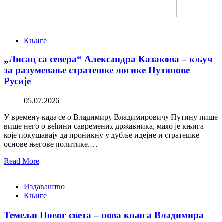
Књиге
„Лисац са севера“ Александра Казакова – кључ
за разумевање стратешке логике Путинове
Русије
05.07.2026
У времену када се о Владимиру Владимировичу Путину пише
више него о већини савремених државника, мало је књига
које покушавају да проникну у дубље идејне и стратешке
основе његове политике.…
Read More
Издаваштво
Књиге
Темељи Новог света – нова књига Владимира