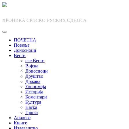
Skip
to
content
ХРОНИКА СРПСКО-РУСКИХ ОДНОСА
ПОЧЕТНА
Повеља
Доносиоци
Вести
све Вести
Војска
Доносиоци
Друштво
Држава
Економија
Историја
Коментари
Култура
Наука
Црква
Анализе
Књиге
Издаваштво