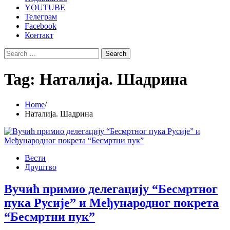
YOUTUBE
Телеграм
Facebook
Контакт
Search
for:
Tag:
Наталија. Шадрина
Home
Наталија. Шадрина
Вести
Друштво
Вучић примио делегацију “Бесмртног
пука Русије” и Међународног покрета
“Бесмртни пук”