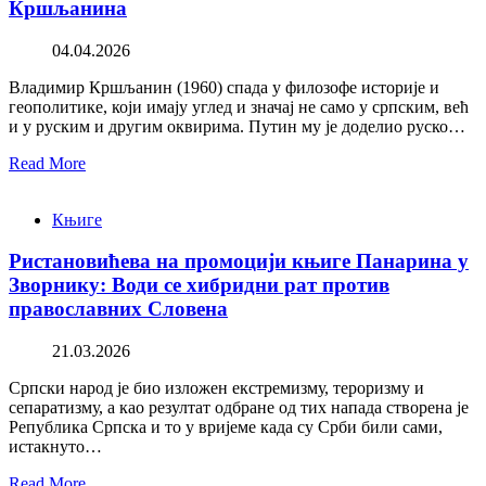
Кршљанина
04.04.2026
Владимир Кршљанин (1960) спада у филозофе историје и
геополитике, који имају углед и значај не само у српским, већ
и у руским и другим оквирима. Путин му је доделио руско…
Read More
Књиге
Ристановићева на промоцији књиге Панарина у
Зворнику: Води се хибридни рат против
православних Словена
21.03.2026
Српски народ је био изложен екстремизму, тероризму и
сепаратизму, а као резултат одбране од тих напада створена је
Република Српска и то у вријеме када су Срби били сами,
истакнуто…
Read More