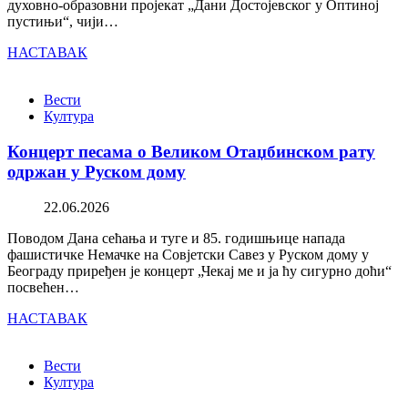
духовно-образовни пројекат „Дани Достојевског у Оптиној
пустињи“, чији…
НАСТАВАК
Вести
Култура
Концерт песама о Великом Отаџбинском рату
одржан у Руском дому
22.06.2026
Поводом Дана сећања и туге и 85. годишњице напада
фашистичке Немачке на Совјетски Савез у Руском дому у
Београду приређен је концерт „Чекај ме и ја ћу сигурно доћи“
посвећен…
НАСТАВАК
Вести
Култура