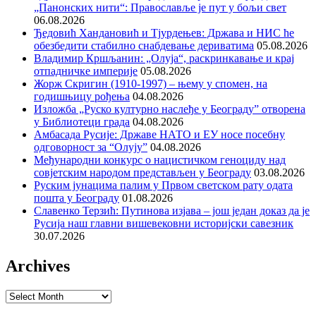
„Панонских нити“: Православље је пут у бољи свет
06.08.2026
Ђедовић Хандановић и Тјурдењев: Држава и НИС ће
обезбедити стабилно снабдевање дериватима
05.08.2026
Владимир Кршљанин: „Олуја“, раскринкавање и крај
отпадничке империје
05.08.2026
Жорж Скригин (1910-1997) – њему у спомен, на
годишњицу рођења
04.08.2026
Изложба „Руско културно наслеђе у Београду” отворена
у Библиотеци града
04.08.2026
Амбасада Русије: Државе НАТО и ЕУ носе посебну
одговорност за “Олују”
04.08.2026
Међународни конкурс о нацистичком геноциду над
совјетским народом представљен у Београду
03.08.2026
Руским јунацима палим у Првом светском рату одата
пошта у Београду
01.08.2026
Славенко Терзић: Путинова изјава – још један доказ да је
Русија наш главни вишевековни историјски савезник
30.07.2026
Archives
Archives