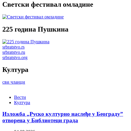
Светски фестивал омладине
225 година Пушкина
srbratstvo.rs
srbratstvo.ru
srbratstvo.org
Култура
сви чланци
Вести
Култура
Изложба „Руско културно наслеђе у Београду”
отворена у Библиотеци града