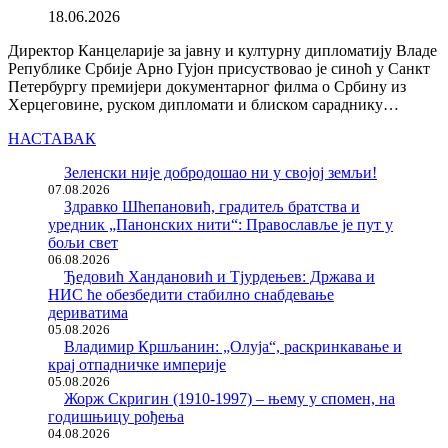
18.06.2026
Директор Канцеларије за јавну и културну дипломатију Владе
Републике Србије Арно Гујон присуствовао је синоћ у Санкт
Петербургу премијери документарног филма о Србину из
Херцеговине, руском дипломати и блиском сараднику…
НАСТАВАК
Зеленски није добродошао ни у својој земљи!
07.08.2026
Здравко Шћепановић, градитељ братства и
уредник „Панонских нити“: Православље је пут у
бољи свет
06.08.2026
Ђедовић Хандановић и Тјурдењев: Држава и
НИС ће обезбедити стабилно снабдевање
дериватима
05.08.2026
Владимир Кршљанин: „Олуја“, раскринкавање и
крај отпадничке империје
05.08.2026
Жорж Скригин (1910-1997) – њему у спомен, на
годишњицу рођења
04.08.2026