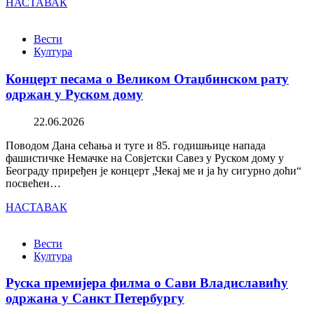
НАСТАВАК
Вести
Култура
Концерт песама о Великом Отаџбинском рату
одржан у Руском дому
22.06.2026
Поводом Дана сећања и туге и 85. годишњице напада
фашистичке Немачке на Совјетски Савез у Руском дому у
Београду приређен је концерт „Чекај ме и ја ћу сигурно доћи“
посвећен…
НАСТАВАК
Вести
Култура
Руска премијера филма о Сави Владиславићу
одржана у Санкт Петербургу