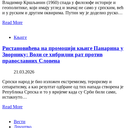
Владимир Кршљанин (1960) спада у филозофе историје и
геополитике, који имају углед и значај не само у српским, већ
и у руским и другим оквирима. Путин му је доделио руско…
Read More
Књиге
Ристановићева на промоцији књиге Панарина у
Зворнику: Води се хибридни рат против
православних Словена
21.03.2026
Српски народ је био изложен екстремизму, тероризму и
сепаратизму, а као резултат одбране од тих напада створена је
Република Српска и то у вријеме када су Срби били сами,
истакнуто…
Read More
Вести
Друштво