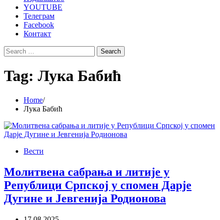
YOUTUBE
Телеграм
Facebook
Контакт
Search
for:
Tag:
Лука Бабић
Home
Лука Бабић
Вести
Молитвена сабрања и литије у
Републици Српској у спомен Дарје
Дугине и Јевгенија Родионова
17.08.2025