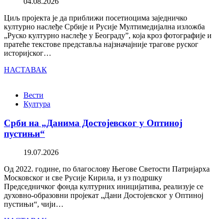
04.08.2026
Циљ пројекта је да приближи посетиоцима заједничко
културно наслеђе Србије и Русије Мултимедијална изложба
„Руско културно наслеђе у Београду”, која кроз фотографије и
пратеће текстове представља најзначајније трагове руског
историјског…
НАСТАВАК
Вести
Култура
Срби на „Данима Достојевског у Оптиној
пустињи“
19.07.2026
Од 2022. године, по благослову Његове Светости Патријарха
Московског и све Русије Кирила, и уз подршку
Председничког фонда културних иницијатива, реализује се
духовно-образовни пројекат „Дани Достојевског у Оптиној
пустињи“, чији…