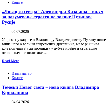
Књиге
„Лисац са севера“ Александра Казакова – кључ
за разумевање стратешке логике Путинове
Русије
05.07.2026
У времену када се о Владимиру Владимировичу Путину пише
више него о већини савремених државника, мало је књига
које покушавају да проникну у дубље идејне и стратешке
основе његове политике.…
Read More
Издаваштво
Књиге
Темељи Новог света – нова књига Владимира
Кршљанина
04.04.2026