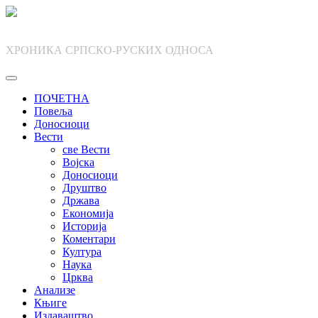
Skip
to
content
ХРОНИКА СРПСКО-РУСКИХ ОДНОСА
ПОЧЕТНА
Повеља
Доносиоци
Вести
све Вести
Војска
Доносиоци
Друштво
Држава
Економија
Историја
Коментари
Култура
Наука
Црква
Анализе
Књиге
Издаваштво