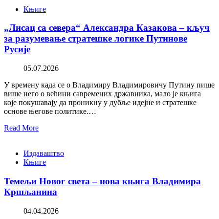
Књиге
„Лисац са севера“ Александра Казакова – кључ
за разумевање стратешке логике Путинове
Русије
05.07.2026
У времену када се о Владимиру Владимировичу Путину пише
више него о већини савремених државника, мало је књига
које покушавају да проникну у дубље идејне и стратешке
основе његове политике.…
Read More
Издаваштво
Књиге
Темељи Новог света – нова књига Владимира
Кршљанина
04.04.2026