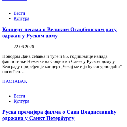
Вести
Култура
Концерт песама о Великом Отаџбинском рату
одржан у Руском дому
22.06.2026
Поводом Дана сећања и туге и 85. годишњице напада
фашистичке Немачке на Совјетски Савез у Руском дому у
Београду приређен је концерт „Чекај ме и ја ћу сигурно доћи“
посвећен…
НАСТАВАК
Вести
Култура
Руска премијера филма о Сави Владиславићу
одржана у Санкт Петербургу