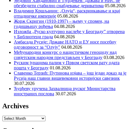
Ђедовић Хандановић и Тјурдењев: Држава и НИС ће
обезбедити стабилно снабдевање дериватима
05.08.2026
Владимир Кршљанин: „Олуја“, раскринкавање и крај
отпадничке империје
05.08.2026
Жорж Скригин (1910-1997) – њему у спомен, на
годишњицу рођења
04.08.2026
Изложба „Руско културно наслеђе у Београду” отворена
у Библиотеци града
04.08.2026
Амбасада Русије: Државе НАТО и ЕУ носе посебну
одговорност за “Олују”
04.08.2026
Међународни конкурс о нацистичком геноциду над
совјетским народом представљен у Београду
03.08.2026
Руским јунацима палим у Првом светском рату одата
пошта у Београду
01.08.2026
Славенко Терзић: Путинова изјава – још један доказ да је
Русија наш главни вишевековни историјски савезник
30.07.2026
Ђурђеву уручена Захвалница руског Министарства
иностраних послова
30.07.2026
Archives
Archives