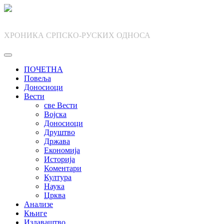
Skip
to
content
ХРОНИКА СРПСКО-РУСКИХ ОДНОСА
ПОЧЕТНА
Повеља
Доносиоци
Вести
све Вести
Војска
Доносиоци
Друштво
Држава
Економија
Историја
Коментари
Култура
Наука
Црква
Анализе
Књиге
Издаваштво