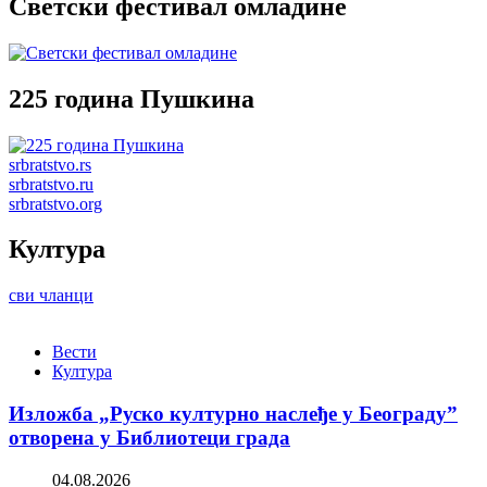
Светски фестивал омладине
225 година Пушкина
srbratstvo.rs
srbratstvo.ru
srbratstvo.org
Култура
сви чланци
Вести
Култура
Изложба „Руско културно наслеђе у Београду”
отворена у Библиотеци града
04.08.2026