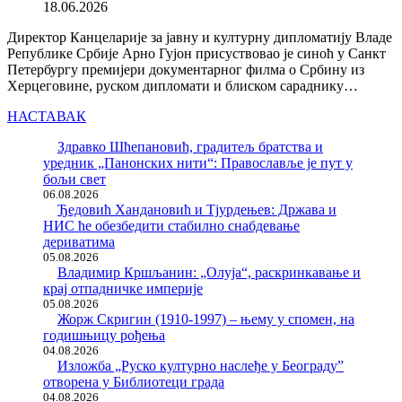
18.06.2026
Директор Канцеларије за јавну и културну дипломатију Владе
Републике Србије Арно Гујон присуствовао је синоћ у Санкт
Петербургу премијери документарног филма о Србину из
Херцеговине, руском дипломати и блиском сараднику…
НАСТАВАК
Здравко Шћепановић, градитељ братства и
уредник „Панонских нити“: Православље је пут у
бољи свет
06.08.2026
Ђедовић Хандановић и Тјурдењев: Држава и
НИС ће обезбедити стабилно снабдевање
дериватима
05.08.2026
Владимир Кршљанин: „Олуја“, раскринкавање и
крај отпадничке империје
05.08.2026
Жорж Скригин (1910-1997) – њему у спомен, на
годишњицу рођења
04.08.2026
Изложба „Руско културно наслеђе у Београду”
отворена у Библиотеци града
04.08.2026