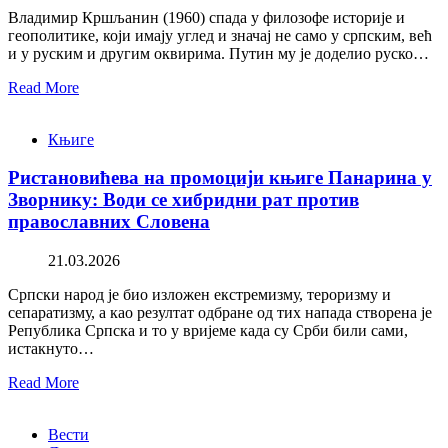
Владимир Кршљанин (1960) спада у филозофе историје и
геополитике, који имају углед и значај не само у српским, већ
и у руским и другим оквирима. Путин му је доделио руско…
Read More
Књиге
Ристановићева на промоцији књиге Панарина у
Зворнику: Води се хибридни рат против
православних Словена
21.03.2026
Српски народ је био изложен екстремизму, тероризму и
сепаратизму, а као резултат одбране од тих напада створена је
Република Српска и то у вријеме када су Срби били сами,
истакнуто…
Read More
Вести