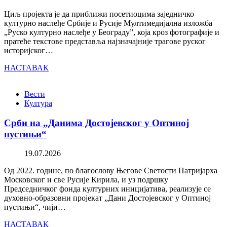
Циљ пројекта је да приближи посетиоцима заједничко
културно наслеђе Србије и Русије Мултимедијална изложба
„Руско културно наслеђе у Београду”, која кроз фотографије и
пратеће текстове представља најзначајније трагове руског
историјског…
НАСТАВАК
Вести
Култура
Срби на „Данима Достојевског у Оптиној
пустињи“
19.07.2026
Од 2022. године, по благослову Његове Светости Патријарха
Московског и све Русије Кирила, и уз подршку
Председничког фонда културних иницијатива, реализује се
духовно-образовни пројекат „Дани Достојевског у Оптиној
пустињи“, чији…
НАСТАВАК