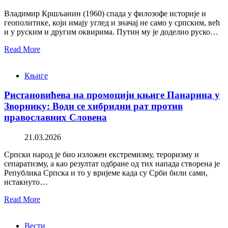
Владимир Кршљанин (1960) спада у филозофе историје и
геополитике, који имају углед и значај не само у српским, већ
и у руским и другим оквирима. Путин му је доделио руско…
Read More
Књиге
Ристановићева на промоцији књиге Панарина у
Зворнику: Води се хибридни рат против
православних Словена
21.03.2026
Српски народ је био изложен екстремизму, тероризму и
сепаратизму, а као резултат одбране од тих напада створена је
Република Српска и то у вријеме када су Срби били сами,
истакнуто…
Read More
Вести