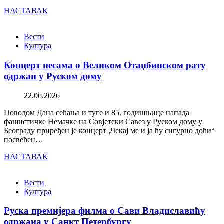
НАСТАВАК
Вести
Култура
Концерт песама о Великом Отаџбинском рату
одржан у Руском дому
22.06.2026
Поводом Дана сећања и туге и 85. годишњице напада
фашистичке Немачке на Совјетски Савез у Руском дому у
Београду приређен је концерт „Чекај ме и ја ћу сигурно доћи“
посвећен…
НАСТАВАК
Вести
Култура
Руска премијера филма о Сави Владиславићу
одржана у Санкт Петербургу