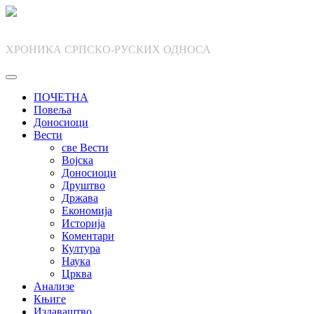
Skip
to
content
ХРОНИКА СРПСКО-РУСКИХ ОДНОСА
ПОЧЕТНА
Повеља
Доносиоци
Вести
све Вести
Војска
Доносиоци
Друштво
Држава
Економија
Историја
Коментари
Култура
Наука
Црква
Анализе
Књиге
Издаваштво