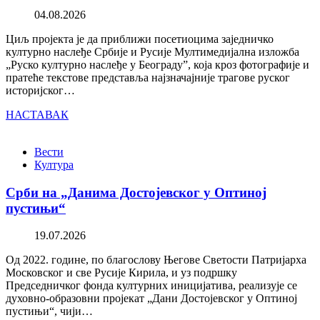
04.08.2026
Циљ пројекта је да приближи посетиоцима заједничко
културно наслеђе Србије и Русије Мултимедијална изложба
„Руско културно наслеђе у Београду”, која кроз фотографије и
пратеће текстове представља најзначајније трагове руског
историјског…
НАСТАВАК
Вести
Култура
Срби на „Данима Достојевског у Оптиној
пустињи“
19.07.2026
Од 2022. године, по благослову Његове Светости Патријарха
Московског и све Русије Кирила, и уз подршку
Председничког фонда културних иницијатива, реализује се
духовно-образовни пројекат „Дани Достојевског у Оптиној
пустињи“, чији…