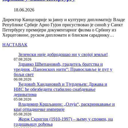
18.06.2026
Директор Канцеларије за јавну и културну дипломатију Владе
Републике Србије Арно Гујон присуствовао је синоћ у Санкт
Петербургу премијери документарног филма о Србину из
Херцеговине, руском дипломати и блиском сараднику…
НАСТАВАК
Зеленски није добродошао ни у својој земљи!
07.08.2026
Здравко Шћепановић, градитељ братства и
уредник „Панонских нити“: Православље је пут у
бољи свет
06.08.2026
Ђедовић Хандановић и Тјурдењев: Држава и
НИС ће обезбедити стабилно снабдевање
дериватима
05.08.2026
Владимир Кршљанин: „Олуја“, раскринкавање и
крај отпадничке империје
05.08.2026
Жорж Скригин (1910-1997) – њему у спомен, на
годишњицу рођења