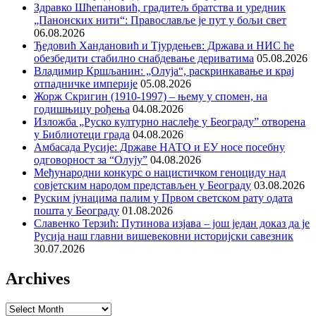
Здравко Шћепановић, градитељ братства и уредник
„Панонских нити“: Православље је пут у бољи свет
06.08.2026
Ђедовић Хандановић и Тјурдењев: Држава и НИС ће
обезбедити стабилно снабдевање дериватима
05.08.2026
Владимир Кршљанин: „Олуја“, раскринкавање и крај
отпадничке империје
05.08.2026
Жорж Скригин (1910-1997) – њему у спомен, на
годишњицу рођења
04.08.2026
Изложба „Руско културно наслеђе у Београду” отворена
у Библиотеци града
04.08.2026
Амбасада Русије: Државе НАТО и ЕУ носе посебну
одговорност за “Олују”
04.08.2026
Међународни конкурс о нацистичком геноциду над
совјетским народом представљен у Београду
03.08.2026
Руским јунацима палим у Првом светском рату одата
пошта у Београду
01.08.2026
Славенко Терзић: Путинова изјава – још један доказ да је
Русија наш главни вишевековни историјски савезник
30.07.2026
Archives
Archives