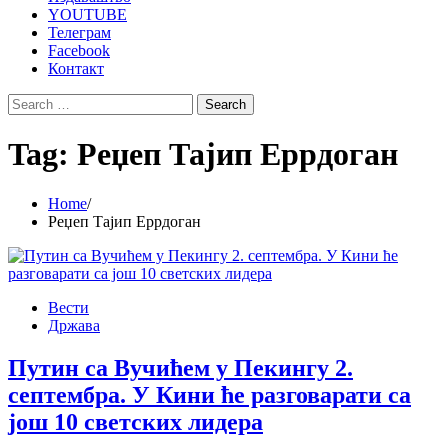
YOUTUBE
Телеграм
Facebook
Контакт
Search
for:
Tag:
Реџеп Тајип Еррдоган
Home
Реџеп Тајип Еррдоган
Вести
Држава
Путин са Вучићем у Пекингу 2.
септембра. У Кини ће разговарати са
још 10 светских лидера