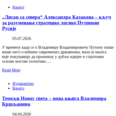
Књиге
„Лисац са севера“ Александра Казакова – кључ
за разумевање стратешке логике Путинове
Русије
05.07.2026
У времену када се о Владимиру Владимировичу Путину пише
више него о већини савремених државника, мало је књига
које покушавају да проникну у дубље идејне и стратешке
основе његове политике.…
Read More
Издаваштво
Књиге
Темељи Новог света – нова књига Владимира
Кршљанина
04.04.2026