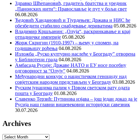
Здравко Шћепановић, градитељ братства и уредник
„Панонских нити“: Православље је пут у бољи свет
06.08.2026
Ђедовић Хандановић и Тјурдењев: Држава и НИС ће
обезбедити стабилно снабдевање дериватима
05.08.2026
Владимир Кршљанин: „Олуја“, раскринкавање и крај
отпадничке империје
05.08.2026
Жорж Скригин (1910-1997) – њему у спомен, на
годишњицу рођења
04.08.2026
Изложба „Руско културно наслеђе у Београду” отворена
у Библиотеци града
04.08.2026
Амбасада Русије: Државе НАТО и ЕУ носе посебну
одговорност за “Олују”
04.08.2026
Међународни конкурс о нацистичком геноциду над
совјетским народом представљен у Београду
03.08.2026
Руским јунацима палим у Првом светском рату одата
пошта у Београду
01.08.2026
Славенко Терзић: Путинова изјава – још један доказ да је
Русија наш главни вишевековни историјски савезник
30.07.2026
Archives
Archives