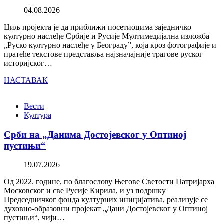
04.08.2026
Циљ пројекта је да приближи посетиоцима заједничко
културно наслеђе Србије и Русије Мултимедијална изложба
„Руско културно наслеђе у Београду”, која кроз фотографије и
пратеће текстове представља најзначајније трагове руског
историјског…
НАСТАВАК
Вести
Култура
Срби на „Данима Достојевског у Оптиној
пустињи“
19.07.2026
Од 2022. године, по благослову Његове Светости Патријарха
Московског и све Русије Кирила, и уз подршку
Председничког фонда културних иницијатива, реализује се
духовно-образовни пројекат „Дани Достојевског у Оптиној
пустињи“, чији…