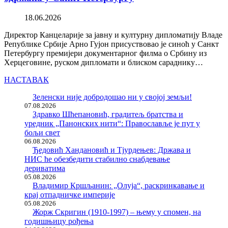
18.06.2026
Директор Канцеларије за јавну и културну дипломатију Владе
Републике Србије Арно Гујон присуствовао је синоћ у Санкт
Петербургу премијери документарног филма о Србину из
Херцеговине, руском дипломати и блиском сараднику…
НАСТАВАК
Зеленски није добродошао ни у својој земљи!
07.08.2026
Здравко Шћепановић, градитељ братства и
уредник „Панонских нити“: Православље је пут у
бољи свет
06.08.2026
Ђедовић Хандановић и Тјурдењев: Држава и
НИС ће обезбедити стабилно снабдевање
дериватима
05.08.2026
Владимир Кршљанин: „Олуја“, раскринкавање и
крај отпадничке империје
05.08.2026
Жорж Скригин (1910-1997) – њему у спомен, на
годишњицу рођења