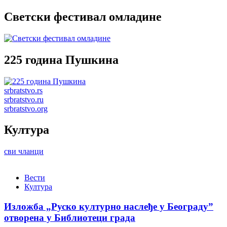
Светски фестивал омладине
225 година Пушкина
srbratstvo.rs
srbratstvo.ru
srbratstvo.org
Култура
сви чланци
Вести
Култура
Изложба „Руско културно наслеђе у Београду”
отворена у Библиотеци града