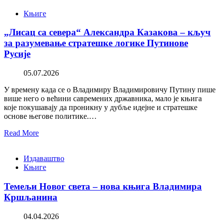
Књиге
„Лисац са севера“ Александра Казакова – кључ
за разумевање стратешке логике Путинове
Русије
05.07.2026
У времену када се о Владимиру Владимировичу Путину пише
више него о већини савремених државника, мало је књига
које покушавају да проникну у дубље идејне и стратешке
основе његове политике.…
Read More
Издаваштво
Књиге
Темељи Новог света – нова књига Владимира
Кршљанина
04.04.2026