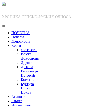
Skip
to
content
ХРОНИКА СРПСКО-РУСКИХ ОДНОСА
ПОЧЕТНА
Повеља
Доносиоци
Вести
све Вести
Војска
Доносиоци
Друштво
Држава
Економија
Историја
Коментари
Култура
Наука
Црква
Анализе
Књиге
Издаваштво