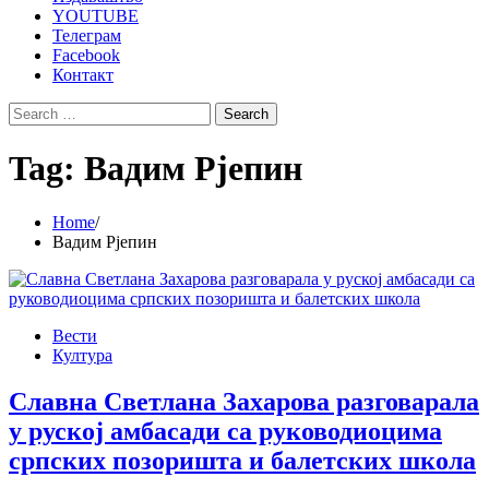
YOUTUBE
Телеграм
Facebook
Контакт
Search
for:
Tag:
Вадим Рjепин
Home
Вадим Рjепин
Вести
Култура
Славна Светлана Захарова разговарала
у руској амбасади са руководиоцима
српских позоришта и балетских школа