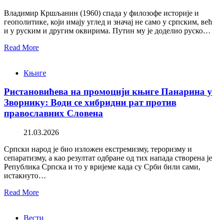
Владимир Кршљанин (1960) спада у филозофе историје и
геополитике, који имају углед и значај не само у српским, већ
и у руским и другим оквирима. Путин му је доделио руско…
Read More
Књиге
Ристановићева на промоцији књиге Панарина у
Зворнику: Води се хибридни рат против
православних Словена
21.03.2026
Српски народ је био изложен екстремизму, тероризму и
сепаратизму, а као резултат одбране од тих напада створена је
Република Српска и то у вријеме када су Срби били сами,
истакнуто…
Read More
Вести