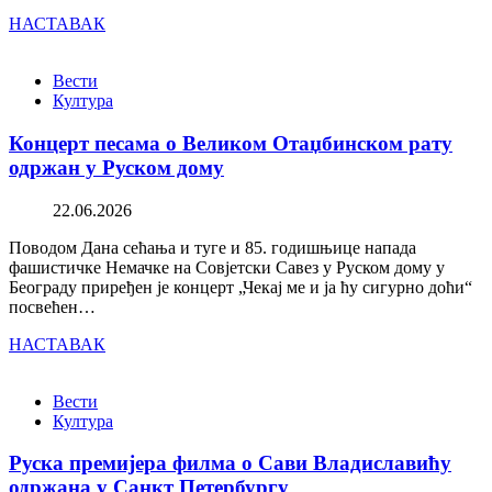
НАСТАВАК
Вести
Култура
Концерт песама о Великом Отаџбинском рату
одржан у Руском дому
22.06.2026
Поводом Дана сећања и туге и 85. годишњице напада
фашистичке Немачке на Совјетски Савез у Руском дому у
Београду приређен је концерт „Чекај ме и ја ћу сигурно доћи“
посвећен…
НАСТАВАК
Вести
Култура
Руска премијера филма о Сави Владиславићу
одржана у Санкт Петербургу