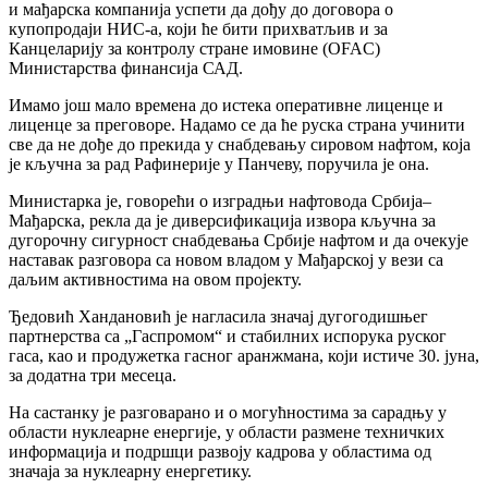
и мађарска компанија успети да дођу до договора о
купопродаји НИС-а, који ће бити прихватљив и за
Канцеларију за контролу стране имовине (OFAC)
Министарства финансија САД.
Имамо још мало времена до истека оперативне лиценце и
лиценце за преговоре. Надамо се да ће руска страна учинити
све да не дође до прекида у снабдевању сировом нафтом, која
је кључна за рад Рафинерије у Панчеву, поручила је она.
Министарка је, говорећи о изградњи нафтовода Србија–
Мађарска, рекла да је диверсификација извора кључна за
дугорочну сигурност снабдевања Србије нафтом и да очекује
наставак разговора са новом владом у Мађарској у вези са
даљим активностима на овом пројекту.
Ђедовић Хандановић је нагласила значај дугогодишњег
партнерства са „Гаспромом“ и стабилних испорука руског
гаса, као и продужетка гасног аранжмана, који истиче 30. јуна,
за додатна три месеца.
На састанку је разговарано и о могућностима за сарадњу у
области нуклеарне енергије, у области размене техничких
информација и подршци развоју кадрова у областима од
значаја за нуклеарну енергетику.