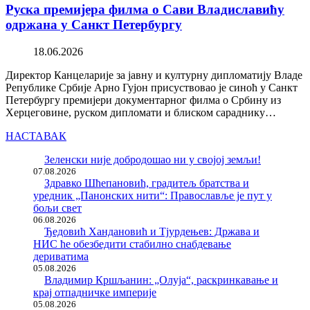
Руска премијера филма о Сави Владиславићу
одржана у Санкт Петербургу
18.06.2026
Директор Канцеларије за јавну и културну дипломатију Владе
Републике Србије Арно Гујон присуствовао је синоћ у Санкт
Петербургу премијери документарног филма о Србину из
Херцеговине, руском дипломати и блиском сараднику…
НАСТАВАК
Зеленски није добродошао ни у својој земљи!
07.08.2026
Здравко Шћепановић, градитељ братства и
уредник „Панонских нити“: Православље је пут у
бољи свет
06.08.2026
Ђедовић Хандановић и Тјурдењев: Држава и
НИС ће обезбедити стабилно снабдевање
дериватима
05.08.2026
Владимир Кршљанин: „Олуја“, раскринкавање и
крај отпадничке империје
05.08.2026