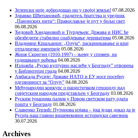
Зеленски није добродошао ни у својој земљи!
07.08.2026
Здравко Шћепановић, градитељ братства и уредник
„Панонских нити“: Православље је пут у бољи свет
06.08.2026
Ђедовић Хандановић и Тјурдењев: Држава и НИС ће
обезбедити стабилно снабдевање дериватима
05.08.2026
Владимир Кршљанин: „Олуја“, раскринкавање и крај
отпадничке империје
05.08.2026
Жорж Скригин (1910-1997) – њему у спомен, на
годишњицу рођења
04.08.2026
Изложба „Руско културно наслеђе у Београду” отворена
у Библиотеци града
04.08.2026
Амбасада Русије: Државе НАТО и ЕУ носе посебну
одговорност за “Олују”
04.08.2026
Међународни конкурс о нацистичком геноциду над
совјетским народом представљен у Београду
03.08.2026
Руским јунацима палим у Првом светском рату одата
пошта у Београду
01.08.2026
Славенко Терзић: Путинова изјава – још један доказ да је
Русија наш главни вишевековни историјски савезник
30.07.2026
Archives