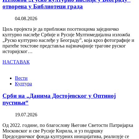
отворена у Библиотеци града
04.08.2026
Циљ пројекта је да приближи посетиоцима заједничко
културно наслеђе Србије и Русије Мултимедијална изложба
„Руско културно наслеђе у Београду”, која кроз фотографије и
пратеће текстове представља најзначајније трагове руског
историјског…
НАСТАВАК
Вести
Култура
Срби на „Данима Достојевског у Оптиној
пустињи“
19.07.2026
Од 2022. године, по благослову Његове Светости Патријарха
Московског и све Русије Кирила, и уз подршку
Председничког фонда културних иницијатива, реализује се