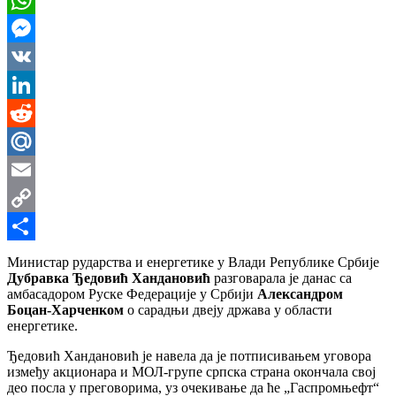
WhatsApp
Messenger
VK
LinkedIn
Reddit
Mail.Ru
Email
Copy
Link
Share
Министар рударства и енергетике у Влади Републике Србије
Дубравка Ђедовић Хандановић
разговарала је данас са
амбасадором Руске Федерације у Србији
Александром
Боцан-Харченком
о сарадњи двеју држава у области
енергетике.
Ђедовић Хандановић је навела да је потписивањем уговора
између акционара и МОЛ-групе српска страна окончала свој
део посла у преговорима, уз очекивање да ће „Гаспромњефт“