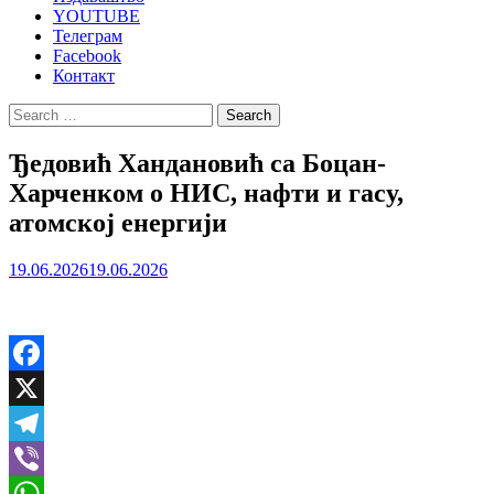
YOUTUBE
Телеграм
Facebook
Контакт
Search
for:
Ђедовић Хандановић са Боцан-
Харченком о НИС, нафти и гасу,
атомској енергији
19.06.2026
19.06.2026
Facebook
X
Telegram
Viber