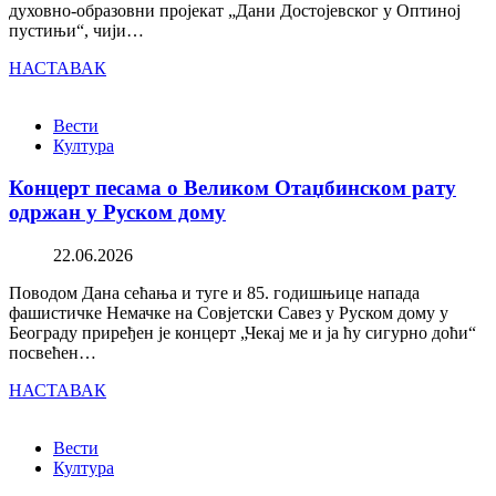
духовно-образовни пројекат „Дани Достојевског у Оптиној
пустињи“, чији…
НАСТАВАК
Вести
Култура
Концерт песама о Великом Отаџбинском рату
одржан у Руском дому
22.06.2026
Поводом Дана сећања и туге и 85. годишњице напада
фашистичке Немачке на Совјетски Савез у Руском дому у
Београду приређен је концерт „Чекај ме и ја ћу сигурно доћи“
посвећен…
НАСТАВАК
Вести
Култура