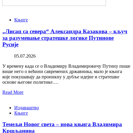
Књиге
„Лисац са севера“ Александра Казакова – кључ
за разумевање стратешке логике Путинове
Русије
05.07.2026
У времену када се о Владимиру Владимировичу Путину пише
више него о већини савремених државника, мало је књига
које покушавају да проникну у дубље идејне и стратешке
основе његове политике.…
Read More
Издаваштво
Књиге
Темељи Новог света – нова књига Владимира
Кршљанина