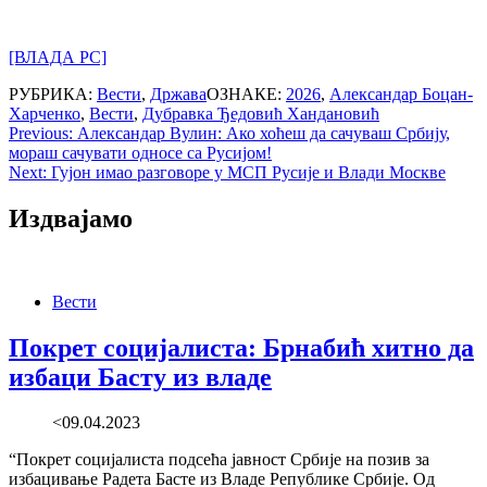
[ВЛАДА РС]
РУБРИКА:
Вести
,
Држава
ОЗНАКЕ:
2026
,
Александар Боцан-
Харченко
,
Вести
,
Дубравка Ђедовић Хандановић
Post
Previous:
Александар Вулин: Ако хоћеш да сачуваш Србију,
мораш сачувати односе са Русијом!
navigation
Next:
Гујон имао разговоре у МСП Русије и Влади Москве
Издвајамо
Вести
Покрет социјалиста: Брнабић хитно да
избаци Басту из владе​
<09.04.2023
“Покрет социјалиста подсећа јавност Србије на позив за
избацивање Радета Басте из Владе Републике Србије. Од