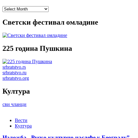
Archives
Светски фестивал омладине
225 година Пушкина
srbratstvo.rs
srbratstvo.ru
srbratstvo.org
Култура
сви чланци
Вести
Култура
Изложба „Руско културно наслеђе у Београду”