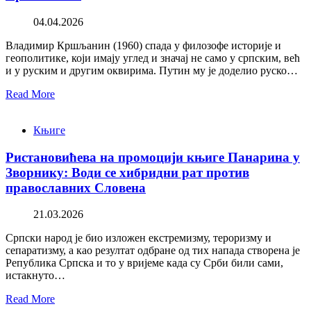
04.04.2026
Владимир Кршљанин (1960) спада у филозофе историје и
геополитике, који имају углед и значај не само у српским, већ
и у руским и другим оквирима. Путин му је доделио руско…
Read More
Књиге
Ристановићева на промоцији књиге Панарина у
Зворнику: Води се хибридни рат против
православних Словена
21.03.2026
Српски народ је био изложен екстремизму, тероризму и
сепаратизму, а као резултат одбране од тих напада створена је
Република Српска и то у вријеме када су Срби били сами,
истакнуто…
Read More