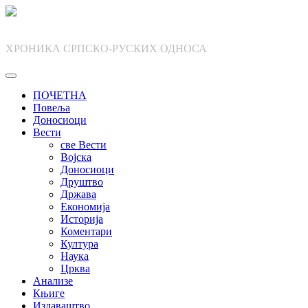
Skip
to
content
ХРОНИКА СРПСКО-РУСКИХ ОДНОСА
ПОЧЕТНА
Повеља
Доносиоци
Вести
све Вести
Војска
Доносиоци
Друштво
Држава
Економија
Историја
Коментари
Култура
Наука
Црква
Анализе
Књиге
Издаваштво