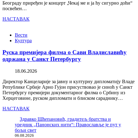
Београду приређен је концерт „Чекај ме и ја ћу сигурно доћи“
посвећен…
НАСТАВАК
Вести
Култура
Руска премијера филма о Сави Владиславићу
одржана у Санкт Петербургу
18.06.2026
Директор Канцеларије за јавну и културну дипломатију Владе
Републике Србије Арно Гујон присуствовао је синоћ у Санкт
Петербургу премијери документарног филма о Србину из
Херцеговине, руском дипломати и блиском сараднику…
НАСТАВАК
Здравко Шћепановић, градитељ братства и
уредник „Панонских нити“: Православље је пут у
бољи свет
06.08.2026