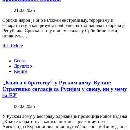
21.03.2026
Српски народ је био изложен екстремизму, тероризму и
сепаратизму, а као резултат одбране од тих напада створена је
Република Српска и то у вријеме када су Срби били сами,
истакнуто…
Read More
Вести
Друштво
Књиге
„Књига о братству“ у Руском дому. Вулин:
Стратешко сагласје са Русијом у свему, ни у чему
са ЕУ
06.02.2026
У Руском дому у Београду одржана је промоција новог издања
„Књиге о братству“, капиталног дела руског аутора
Александра Курчанинова, први пут објављеног у Нишу давне