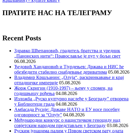
ПРАТИТЕ НАС НА ТЕЛЕГРАМУ
Recent Posts
Здравко Шћепановић, градитељ братства и уредник
„Панонских нити“: Православље је пут у бољи свет
06.08.2026
Ђедовић Хандановић и Тјурдењев: Држава и НИС ће
обезбедити стабилно снабдевање дериватима
05.08.2026
Владимир Кршљанин: „Олуја“, раскринкавање и крај
отпадничке империје
05.08.2026
Жорж Скригин (1910-1997) – њему у спомен, на
годишњицу рођења
04.08.2026
Изложба „Руско културно наслеђе у Београду” отворена
у Библиотеци града
04.08.2026
Амбасада Русије: Државе НАТО и ЕУ носе посебну
одговорност за “Олују”
04.08.2026
Међународни конкурс о нацистичком геноциду над
совјетским народом представљен у Београду
03.08.2026
Руским јунацима палим у Првом светском рату одата