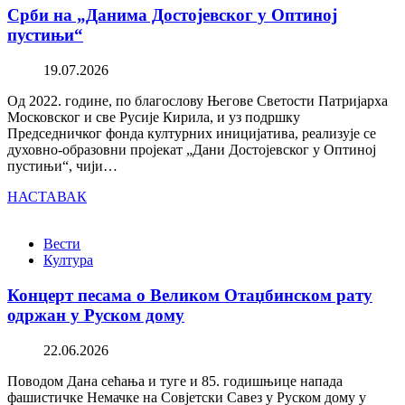
Срби на „Данима Достојевског у Оптиној
пустињи“
19.07.2026
Од 2022. године, по благослову Његове Светости Патријарха
Московског и све Русије Кирила, и уз подршку
Председничког фонда културних иницијатива, реализује се
духовно-образовни пројекат „Дани Достојевског у Оптиној
пустињи“, чији…
НАСТАВАК
Вести
Култура
Концерт песама о Великом Отаџбинском рату
одржан у Руском дому
22.06.2026
Поводом Дана сећања и туге и 85. годишњице напада
фашистичке Немачке на Совјетски Савез у Руском дому у