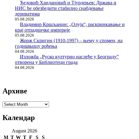
Ђедовић Хандановић и Тјурдењев: Држава и
НИС ће обезбедити стабилно снабдевање
дериватима
05.08.2026
Владимир Кршљанин: „Олуја“, раскринкавање и
крај отпадничке империје
05.08.2026
Жорж Скригин (1910-1997) – њему у спомен, на
годишњицу рођења
04.08.2026
Изложба „Руско културно наслеђе у Београду”
отворена у Библиотеци града
04.08.2026
Архиве
Архиве
Календар
August 2026
M
T
W
T
F
S
S