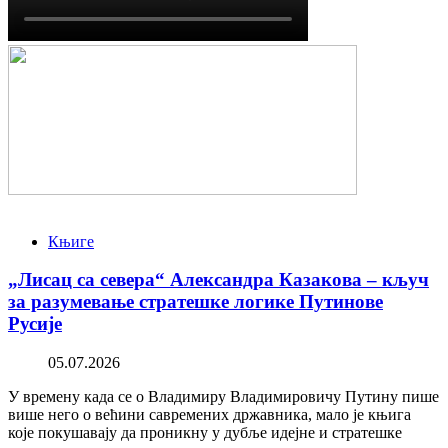
Књиге
„Лисац са севера“ Александра Казакова – кључ
за разумевање стратешке логике Путинове
Русије
05.07.2026
У времену када се о Владимиру Владимировичу Путину пише
више него о већини савремених државника, мало је књига
које покушавају да проникну у дубље идејне и стратешке