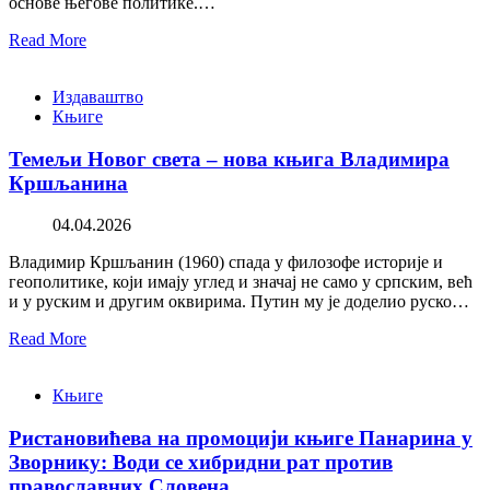
основе његове политике.…
Read More
Издаваштво
Књиге
Темељи Новог света – нова књига Владимира
Кршљанина
04.04.2026
Владимир Кршљанин (1960) спада у филозофе историје и
геополитике, који имају углед и значај не само у српским, већ
и у руским и другим оквирима. Путин му је доделио руско…
Read More
Књиге
Ристановићева на промоцији књиге Панарина у
Зворнику: Води се хибридни рат против
православних Словена