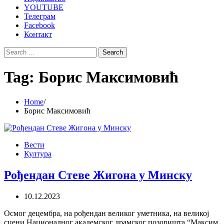
YOUTUBE
Телеграм
Facebook
Контакт
Search
for:
Tag:
Борис Максимовић
Home
Борис Максимовић
Вести
Култура
Рођендан Стеве Жигона у Минску
10.12.2023
Осмог децембра, на рођендан великог уметника, на великој
сцени Националног академског драмског позоришта “Максим