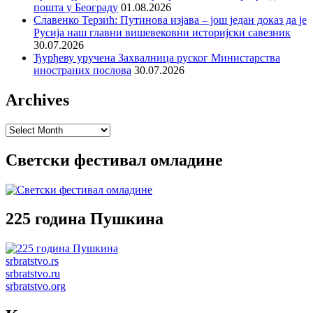
пошта у Београду
01.08.2026
Славенко Терзић: Путинова изјава – још један доказ да је
Русија наш главни вишевековни историјски савезник
30.07.2026
Ђурђеву уручена Захвалница руског Министарства
иностраних послова
30.07.2026
Archives
Archives
Светски фестивал омладине
225 година Пушкина
srbratstvo.rs
srbratstvo.ru
srbratstvo.org