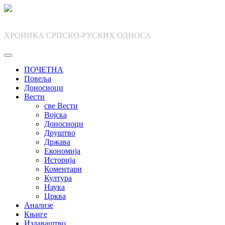
Skip
to
content
ХРОНИКА СРПСКО-РУСКИХ ОДНОСА
ПОЧЕТНА
Повеља
Доносиоци
Вести
све Вести
Војска
Доносиоци
Друштво
Држава
Економија
Историја
Коментари
Култура
Наука
Црква
Анализе
Књиге
Издаваштво