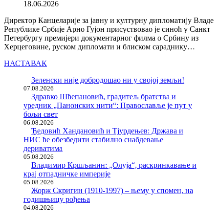
18.06.2026
Директор Канцеларије за јавну и културну дипломатију Владе
Републике Србије Арно Гујон присуствовао је синоћ у Санкт
Петербургу премијери документарног филма о Србину из
Херцеговине, руском дипломати и блиском сараднику…
НАСТАВАК
Зеленски није добродошао ни у својој земљи!
07.08.2026
Здравко Шћепановић, градитељ братства и
уредник „Панонских нити“: Православље је пут у
бољи свет
06.08.2026
Ђедовић Хандановић и Тјурдењев: Држава и
НИС ће обезбедити стабилно снабдевање
дериватима
05.08.2026
Владимир Кршљанин: „Олуја“, раскринкавање и
крај отпадничке империје
05.08.2026
Жорж Скригин (1910-1997) – њему у спомен, на
годишњицу рођења
04.08.2026