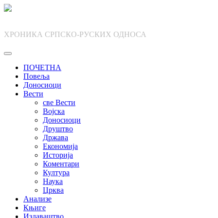
Skip
to
content
ХРОНИКА СРПСКО-РУСКИХ ОДНОСА
ПОЧЕТНА
Повеља
Доносиоци
Вести
све Вести
Војска
Доносиоци
Друштво
Држава
Економија
Историја
Коментари
Култура
Наука
Црква
Анализе
Књиге
Издаваштво