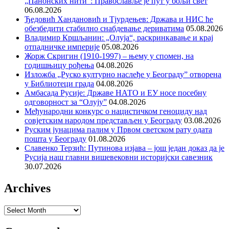
„Панонских нити“: Православље је пут у бољи свет
06.08.2026
Ђедовић Хандановић и Тјурдењев: Држава и НИС ће
обезбедити стабилно снабдевање дериватима
05.08.2026
Владимир Кршљанин: „Олуја“, раскринкавање и крај
отпадничке империје
05.08.2026
Жорж Скригин (1910-1997) – њему у спомен, на
годишњицу рођења
04.08.2026
Изложба „Руско културно наслеђе у Београду” отворена
у Библиотеци града
04.08.2026
Амбасада Русије: Државе НАТО и ЕУ носе посебну
одговорност за “Олују”
04.08.2026
Међународни конкурс о нацистичком геноциду над
совјетским народом представљен у Београду
03.08.2026
Руским јунацима палим у Првом светском рату одата
пошта у Београду
01.08.2026
Славенко Терзић: Путинова изјава – још један доказ да је
Русија наш главни вишевековни историјски савезник
30.07.2026
Archives
Archives