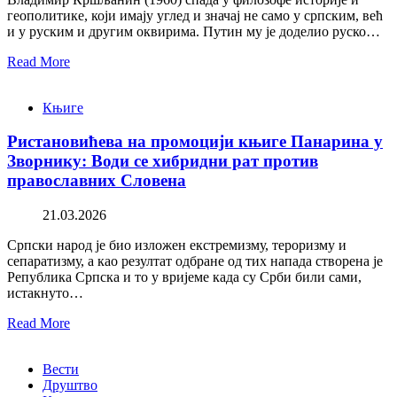
геополитике, који имају углед и значај не само у српским, већ
и у руским и другим оквирима. Путин му је доделио руско…
Read More
Књиге
Ристановићева на промоцији књиге Панарина у
Зворнику: Води се хибридни рат против
православних Словена
21.03.2026
Српски народ је био изложен екстремизму, тероризму и
сепаратизму, а као резултат одбране од тих напада створена је
Република Српска и то у вријеме када су Срби били сами,
истакнуто…
Read More
Вести
Друштво