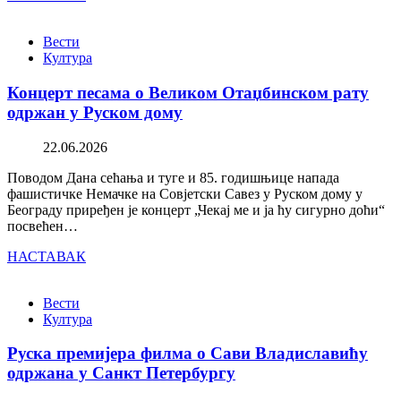
Вести
Култура
Концерт песама о Великом Отаџбинском рату
одржан у Руском дому
22.06.2026
Поводом Дана сећања и туге и 85. годишњице напада
фашистичке Немачке на Совјетски Савез у Руском дому у
Београду приређен је концерт „Чекај ме и ја ћу сигурно доћи“
посвећен…
НАСТАВАК
Вести
Култура
Руска премијера филма о Сави Владиславићу
одржана у Санкт Петербургу