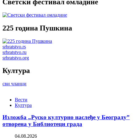
Светски фестивал омладине
225 година Пушкина
srbratstvo.rs
srbratstvo.ru
srbratstvo.org
Култура
сви чланци
Вести
Култура
Изложба „Руско културно наслеђе у Београду”
отворена у Библиотеци града
04.08.2026