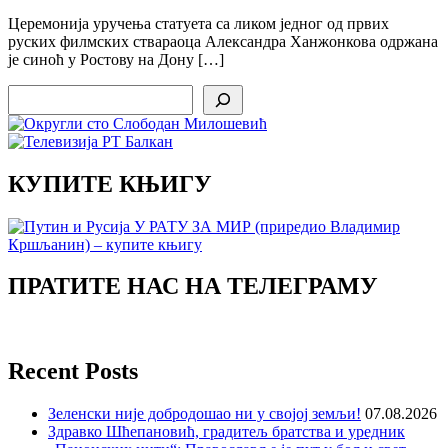
Церемонија уручења статуета са ликом једног од првих
руских филмских ствараоца Александра Ханжонкова одржана
је синоћ у Ростову на Дону […]
Search
КУПИТЕ КЊИГУ
ПРАТИТЕ НАС НА ТЕЛЕГРАМУ
Recent Posts
Зеленски није добродошао ни у својој земљи!
07.08.2026
Здравко Шћепановић, градитељ братства и уредник