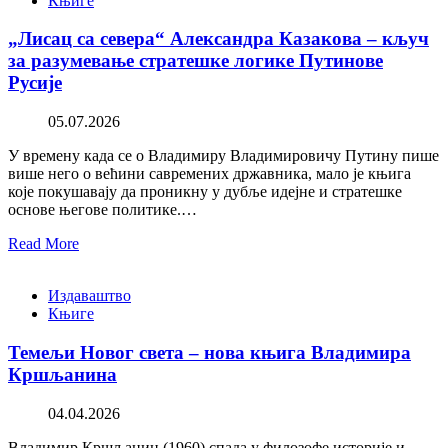
Књиге
„Лисац са севера“ Александра Казакова – кључ
за разумевање стратешке логике Путинове
Русије
05.07.2026
У времену када се о Владимиру Владимировичу Путину пише
више него о већини савремених државника, мало је књига
које покушавају да проникну у дубље идејне и стратешке
основе његове политике.…
Read More
Издаваштво
Књиге
Темељи Новог света – нова књига Владимира
Кршљанина
04.04.2026
Владимир Кршљанин (1960) спада у филозофе историје и