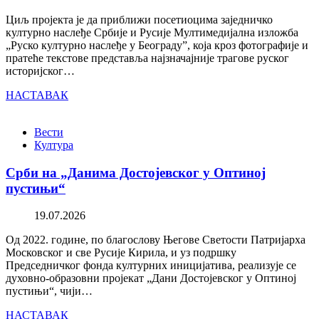
Циљ пројекта је да приближи посетиоцима заједничко
културно наслеђе Србије и Русије Мултимедијална изложба
„Руско културно наслеђе у Београду”, која кроз фотографије и
пратеће текстове представља најзначајније трагове руског
историјског…
НАСТАВАК
Вести
Култура
Срби на „Данима Достојевског у Оптиној
пустињи“
19.07.2026
Од 2022. године, по благослову Његове Светости Патријарха
Московског и све Русије Кирила, и уз подршку
Председничког фонда културних иницијатива, реализује се
духовно-образовни пројекат „Дани Достојевског у Оптиној
пустињи“, чији…
НАСТАВАК