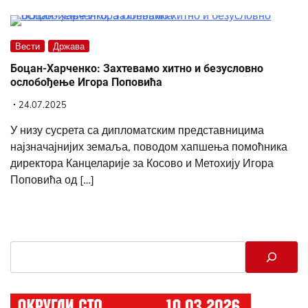
Вести
Држава
Боцан-Харченко: Захтевамо хитно и безусловно
ослобођење Игора Поповића
24.07.2025
У низу сусрета са дипломатским представницима
најзначајнијих земаља, поводом хапшења помоћника
директора Канцеларије за Косово и Метохију Игора
Поповића од […]
Search