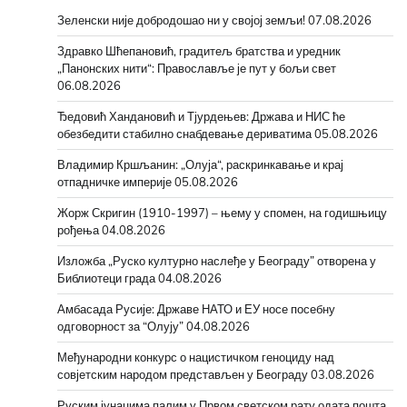
Зеленски није добродошао ни у својој земљи!
07.08.2026
Здравко Шћепановић, градитељ братства и уредник
„Панонских нити“: Православље је пут у бољи свет
06.08.2026
Ђедовић Хандановић и Тјурдењев: Држава и НИС ће
обезбедити стабилно снабдевање дериватима
05.08.2026
Владимир Кршљанин: „Олуја“, раскринкавање и крај
отпадничке империје
05.08.2026
Жорж Скригин (1910-1997) – њему у спомен, на годишњицу
рођења
04.08.2026
Изложба „Руско културно наслеђе у Београду” отворена у
Библиотеци града
04.08.2026
Амбасада Русије: Државе НАТО и ЕУ носе посебну
одговорност за “Олују”
04.08.2026
Међународни конкурс о нацистичком геноциду над
совјетским народом представљен у Београду
03.08.2026
Руским јунацима палим у Првом светском рату одата пошта