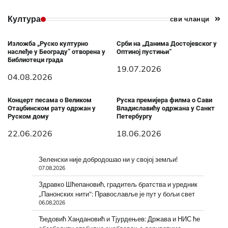
Култура
сви чланци
Изложба „Руско културно
Срби на „Данима Достојевског у
наслеђе у Београду” отворена у
Оптиној пустињи“
Библиотеци града
19.07.2026
04.08.2026
Концерт песама о Великом
Руска премијера филма о Сави
Отаџбинском рату одржан у
Владиславићу одржана у Санкт
Руском дому
Петербургу
22.06.2026
18.06.2026
Зеленски није добродошао ни у својој земљи!
07.08.2026
Здравко Шћепановић, градитељ братства и уредник
„Панонских нити“: Православље је пут у бољи свет
06.08.2026
Ђедовић Хандановић и Тјурдењев: Држава и НИС ће