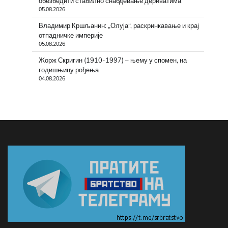
обезбедити стабилно снабдевање дериватима
05.08.2026
Владимир Кршљанин: „Олуја“, раскринкавање и крај
отпадничке империје
05.08.2026
Жорж Скригин (1910-1997) – њему у спомен, на
годишњицу рођења
04.08.2026