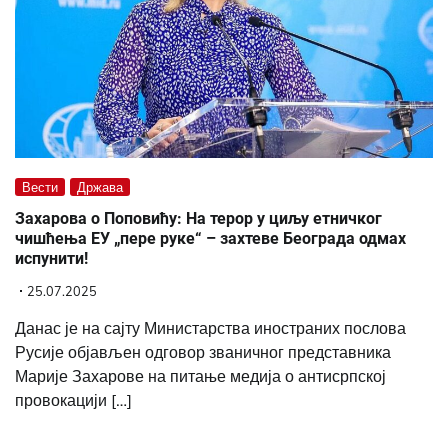
Вести
Држава
Захарова о Поповићу: На терор у циљу етничког
чишћења ЕУ „пере руке“ – захтеве Београда одмах
испунити!
25.07.2025
Данас је на сајту Министарства иностраних послова
Русије објављен одговор званичног представника
Марије Захарове на питање медија о антисрпској
провокацији […]