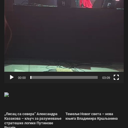
00:00
03:09
„Лисац са севера“ Александра
Темељи Новог света – нова
Казакова – кључ за разумевање
књига Владимира Кршљанина
стратешке логике Путинове
Русије