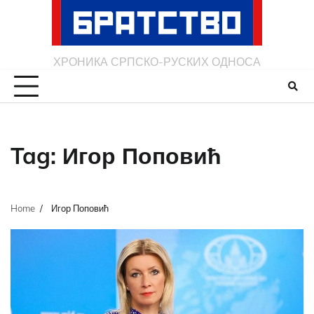
Skip
to
content
ХРОНИКА СРПСКО-РУСКИХ ОДНОСА
Tag:
Игор Поповић
Home
Игор Поповић