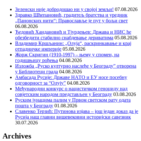
Зеленски није добродошао ни у својој земљи!
07.08.2026
Здравко Шћепановић, градитељ братства и уредник
„Панонских нити“: Православље је пут у бољи свет
06.08.2026
Ђедовић Хандановић и Тјурдењев: Држава и НИС ће
обезбедити стабилно снабдевање дериватима
05.08.2026
Владимир Кршљанин: „Олуја“, раскринкавање и крај
отпадничке империје
05.08.2026
Жорж Скригин (1910-1997) – њему у спомен, на
годишњицу рођења
04.08.2026
Изложба „Руско културно наслеђе у Београду” отворена
у Библиотеци града
04.08.2026
Амбасада Русије: Државе НАТО и ЕУ носе посебну
одговорност за “Олују”
04.08.2026
Међународни конкурс о нацистичком геноциду над
совјетским народом представљен у Београду
03.08.2026
Руским јунацима палим у Првом светском рату одата
пошта у Београду
01.08.2026
Славенко Терзић: Путинова изјава – још један доказ да је
Русија наш главни вишевековни историјски савезник
30.07.2026
Archives