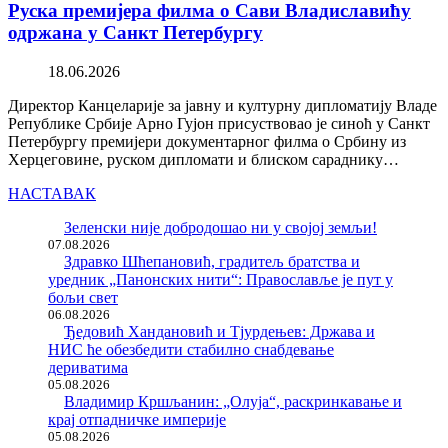
Руска премијера филма о Сави Владиславићу
одржана у Санкт Петербургу
18.06.2026
Директор Канцеларије за јавну и културну дипломатију Владе
Републике Србије Арно Гујон присуствовао је синоћ у Санкт
Петербургу премијери документарног филма о Србину из
Херцеговине, руском дипломати и блиском сараднику…
НАСТАВАК
Зеленски није добродошао ни у својој земљи!
07.08.2026
Здравко Шћепановић, градитељ братства и
уредник „Панонских нити“: Православље је пут у
бољи свет
06.08.2026
Ђедовић Хандановић и Тјурдењев: Држава и
НИС ће обезбедити стабилно снабдевање
дериватима
05.08.2026
Владимир Кршљанин: „Олуја“, раскринкавање и
крај отпадничке империје
05.08.2026