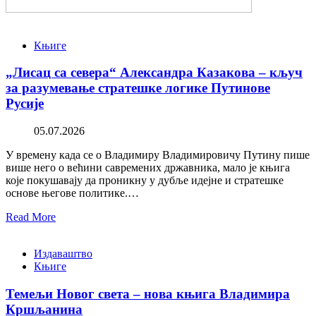
Књиге
„Лисац са севера“ Александра Казакова – кључ
за разумевање стратешке логике Путинове
Русије
05.07.2026
У времену када се о Владимиру Владимировичу Путину пише
више него о већини савремених државника, мало је књига
које покушавају да проникну у дубље идејне и стратешке
основе његове политике.…
Read More
Издаваштво
Књиге
Темељи Новог света – нова књига Владимира
Кршљанина