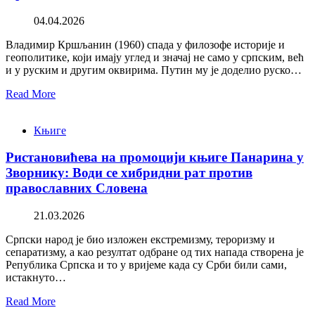
04.04.2026
Владимир Кршљанин (1960) спада у филозофе историје и
геополитике, који имају углед и значај не само у српским, већ
и у руским и другим оквирима. Путин му је доделио руско…
Read More
Књиге
Ристановићева на промоцији књиге Панарина у
Зворнику: Води се хибридни рат против
православних Словена
21.03.2026
Српски народ је био изложен екстремизму, тероризму и
сепаратизму, а као резултат одбране од тих напада створена је
Република Српска и то у вријеме када су Срби били сами,
истакнуто…
Read More