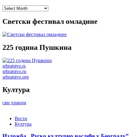
Archives
Светски фестивал омладине
225 година Пушкина
srbratstvo.rs
srbratstvo.ru
srbratstvo.org
Култура
сви чланци
Вести
Култура
Изложба „Руско културно наслеђе у Београду”