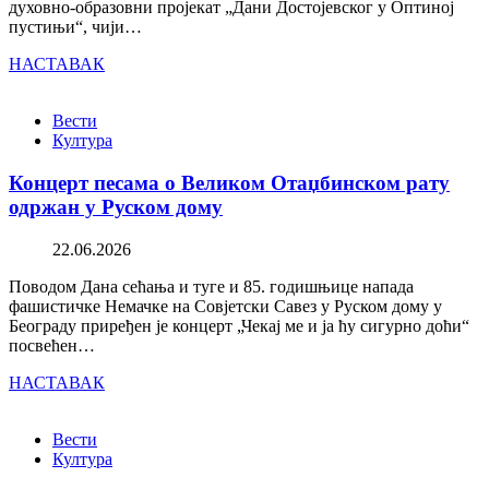
духовно-образовни пројекат „Дани Достојевског у Оптиној
пустињи“, чији…
НАСТАВАК
Вести
Култура
Концерт песама о Великом Отаџбинском рату
одржан у Руском дому
22.06.2026
Поводом Дана сећања и туге и 85. годишњице напада
фашистичке Немачке на Совјетски Савез у Руском дому у
Београду приређен је концерт „Чекај ме и ја ћу сигурно доћи“
посвећен…
НАСТАВАК
Вести
Култура