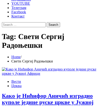
YOUTUBE
Телеграм
Facebook
Контакт
Search
for:
Tag:
Свети Сергиј
Радоњешки
Home
Свети Сергиј Радоњешки
Вести
Црква
Како је Нићифор Аничић изградио
куполе једине руске цркве у Јужној