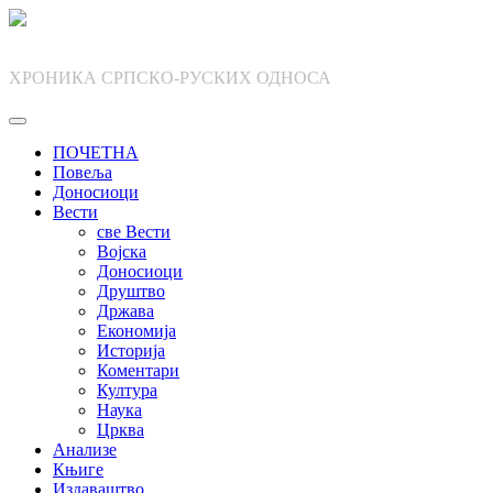
Skip
to
content
ХРОНИКА СРПСКО-РУСКИХ ОДНОСА
ПОЧЕТНА
Повеља
Доносиоци
Вести
све Вести
Војска
Доносиоци
Друштво
Држава
Економија
Историја
Коментари
Култура
Наука
Црква
Анализе
Књиге
Издаваштво