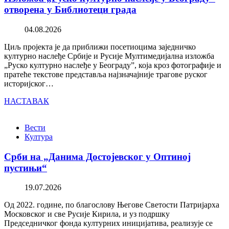
отворена у Библиотеци града
04.08.2026
Циљ пројекта је да приближи посетиоцима заједничко
културно наслеђе Србије и Русије Мултимедијална изложба
„Руско културно наслеђе у Београду”, која кроз фотографије и
пратеће текстове представља најзначајније трагове руског
историјског…
НАСТАВАК
Вести
Култура
Срби на „Данима Достојевског у Оптиној
пустињи“
19.07.2026
Од 2022. године, по благослову Његове Светости Патријарха
Московског и све Русије Кирила, и уз подршку
Председничког фонда културних иницијатива, реализује се