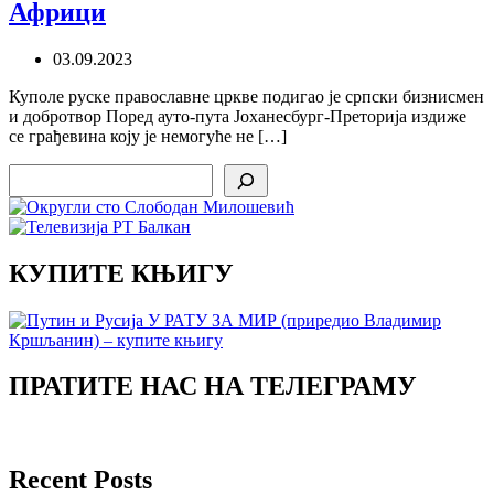
Африци
03.09.2023
Куполе руске православне цркве подигао је српски бизнисмен
и добротвор Поред ауто-пута Јоханесбург-Преторија издиже
се грађевина коју је немогуће не […]
Search
КУПИТЕ КЊИГУ
ПРАТИТЕ НАС НА ТЕЛЕГРАМУ
Recent Posts