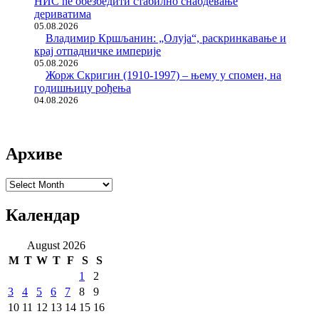
НИС ће обезбедити стабилно снабдевање
дериватима
05.08.2026
Владимир Кршљанин: „Олуја“, раскринкавање и
крај отпадничке империје
05.08.2026
Жорж Скригин (1910-1997) – њему у спомен, на
годишњицу рођења
04.08.2026
Архиве
Архиве
Календар
August 2026
M
T
W
T
F
S
S
1
2
3
4
5
6
7
8
9
10
11
12
13
14
15
16