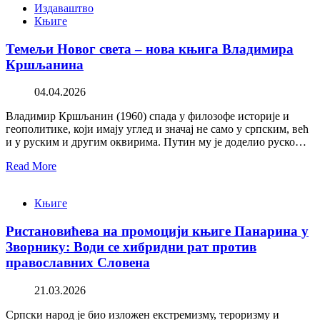
Издаваштво
Књиге
Темељи Новог света – нова књига Владимира
Кршљанина
04.04.2026
Владимир Кршљанин (1960) спада у филозофе историје и
геополитике, који имају углед и значај не само у српским, већ
и у руским и другим оквирима. Путин му је доделио руско…
Read More
Књиге
Ристановићева на промоцији књиге Панарина у
Зворнику: Води се хибридни рат против
православних Словена
21.03.2026
Српски народ је био изложен екстремизму, тероризму и