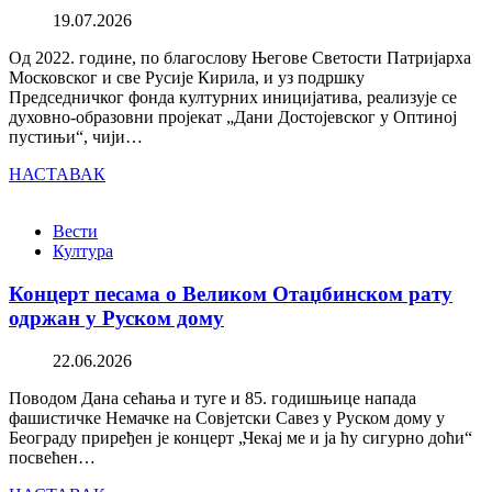
19.07.2026
Од 2022. године, по благослову Његове Светости Патријарха
Московског и све Русије Кирила, и уз подршку
Председничког фонда културних иницијатива, реализује се
духовно-образовни пројекат „Дани Достојевског у Оптиној
пустињи“, чији…
НАСТАВАК
Вести
Култура
Концерт песама о Великом Отаџбинском рату
одржан у Руском дому
22.06.2026
Поводом Дана сећања и туге и 85. годишњице напада
фашистичке Немачке на Совјетски Савез у Руском дому у
Београду приређен је концерт „Чекај ме и ја ћу сигурно доћи“
посвећен…