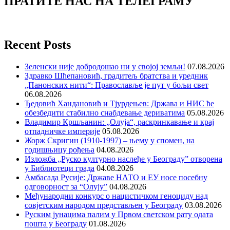
ПРАТИТЕ НАС НА ТЕЛЕГРАМУ
Recent Posts
Зеленски није добродошао ни у својој земљи!
07.08.2026
Здравко Шћепановић, градитељ братства и уредник
„Панонских нити“: Православље је пут у бољи свет
06.08.2026
Ђедовић Хандановић и Тјурдењев: Држава и НИС ће
обезбедити стабилно снабдевање дериватима
05.08.2026
Владимир Кршљанин: „Олуја“, раскринкавање и крај
отпадничке империје
05.08.2026
Жорж Скригин (1910-1997) – њему у спомен, на
годишњицу рођења
04.08.2026
Изложба „Руско културно наслеђе у Београду” отворена
у Библиотеци града
04.08.2026
Амбасада Русије: Државе НАТО и ЕУ носе посебну
одговорност за “Олују”
04.08.2026
Међународни конкурс о нацистичком геноциду над
совјетским народом представљен у Београду
03.08.2026
Руским јунацима палим у Првом светском рату одата
пошта у Београду
01.08.2026