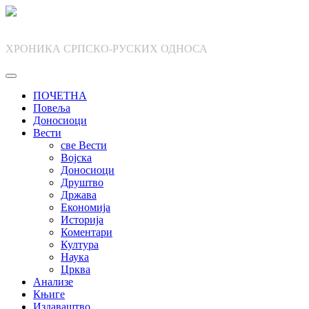
Skip
to
content
ХРОНИКА СРПСКО-РУСКИХ ОДНОСА
ПОЧЕТНА
Повеља
Доносиоци
Вести
све Вести
Војска
Доносиоци
Друштво
Држава
Економија
Историја
Коментари
Култура
Наука
Црква
Анализе
Књиге
Издаваштво