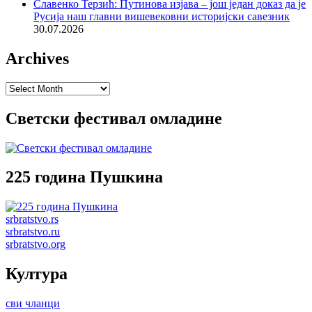
Славенко Терзић: Путинова изјава – још један доказ да је
Русија наш главни вишевековни историјски савезник
30.07.2026
Archives
Archives
Светски фестивал омладине
225 година Пушкина
srbratstvo.rs
srbratstvo.ru
srbratstvo.org
Култура
сви чланци