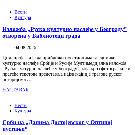
Вести
Култура
Изложба „Руско културно наслеђе у Београду”
отворена у Библиотеци града
04.08.2026
Циљ пројекта је да приближи посетиоцима заједничко
културно наслеђе Србије и Русије Мултимедијална изложба
„Руско културно наслеђе у Београду”, која кроз фотографије и
пратеће текстове представља најзначајније трагове руског
историјског…
НАСТАВАК
Вести
Култура
Срби на „Данима Достојевског у Оптиној
пустињи“