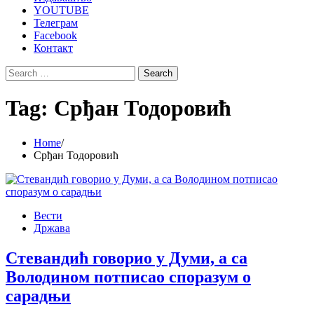
YOUTUBE
Телеграм
Facebook
Контакт
Search
for:
Tag:
Срђан Тодоровић
Home
Срђан Тодоровић
Вести
Држава
Стевандић говорио у Думи, а са
Володином потписао споразум о
сарадњи