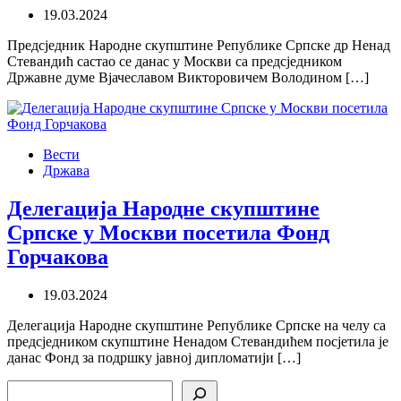
19.03.2024
Предсједник Народне скупштине Републике Српске др Ненад
Стевандић састао се данас у Москви са предсједником
Државне думе Вјачеславом Викторовичем Володином […]
Вести
Држава
Делегација Народне скупштине
Српске у Москви посетила Фонд
Горчакова
19.03.2024
Делегација Народне скупштине Републике Српске на челу са
предсједником скупштине Ненадом Стевандићем посјетила је
данас Фонд за подршку јавној дипломатији […]
Search