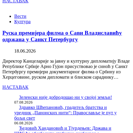
НАСТАВАК
Вести
Култура
Руска премијера филма о Сави Владиславићу
одржана у Санкт Петербургу
18.06.2026
Директор Канцеларије за јавну и културну дипломатију Владе
Републике Србије Арно Гујон присуствовао је синоћ у Санкт
Петербургу премијери документарног филма о Србину из
Херцеговине, руском дипломати и блиском сараднику…
НАСТАВАК
Зеленски није добродошао ни у својој земљи!
07.08.2026
Здравко Шћепановић, градитељ братства и
уредник „Панонских нити“: Православље је пут у
бољи свет
06.08.2026
Ђедовић Хандановић и Тјурдењев: Држава и