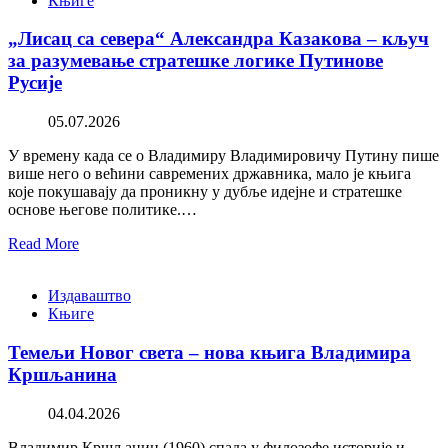
Књиге
„Лисац са севера“ Александра Казакова – кључ
за разумевање стратешке логике Путинове
Русије
05.07.2026
У времену када се о Владимиру Владимировичу Путину пише
више него о већини савремених државника, мало је књига
које покушавају да проникну у дубље идејне и стратешке
основе његове политике.…
Read More
Издаваштво
Књиге
Темељи Новог света – нова књига Владимира
Кршљанина
04.04.2026
Владимир Кршљанин (1960) спада у филозофе историје и