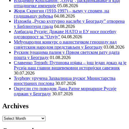
Владимир Кршљанин: „Олуја“, раскринкавање и крај
отпадничке империје
05.08.2026
Жорж Скригин (1910-1997) – њему у спомен, на
годишњицу рођења
04.08.2026
Изложба „Руско културно наслеђе у Београду” отворена
у Библиотеци града
04.08.2026
Амбасада Русије: Државе НАТО и ЕУ носе посебну
одговорност за “Олују”
04.08.2026
Међународни конкурс о нацистичком геноциду над
совјетским народом представљен у Београду
03.08.2026
Руским јунацима палим у Првом светском рату одата
пошта у Београду
01.08.2026
Славенко Терзић: Путинова изјава – још један доказ да је
Русија наш главни вишевековни историјски савезник
30.07.2026
Ђурђеву уручена Захвалница руског Министарства
иностраних послова
30.07.2026
Округли сто поводом Дана Ратне морнарице Русије
одржан у Београду
30.07.2026
Archives
Archives