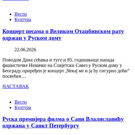
Вести
Култура
Концерт песама о Великом Отаџбинском рату
одржан у Руском дому
22.06.2026
Поводом Дана сећања и туге и 85. годишњице напада
фашистичке Немачке на Совјетски Савез у Руском дому у
Београду приређен је концерт „Чекај ме и ја ћу сигурно доћи“
посвећен…
НАСТАВАК
Вести
Култура
Руска премијера филма о Сави Владиславићу
одржана у Санкт Петербургу