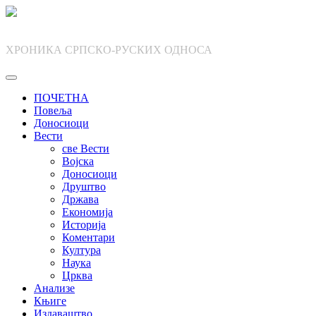
Skip
to
content
ХРОНИКА СРПСКО-РУСКИХ ОДНОСА
ПОЧЕТНА
Повеља
Доносиоци
Вести
све Вести
Војска
Доносиоци
Друштво
Држава
Економија
Историја
Коментари
Култура
Наука
Црква
Анализе
Књиге
Издаваштво