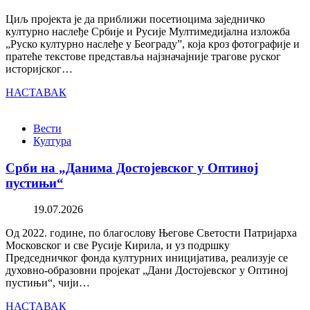
Циљ пројекта је да приближи посетиоцима заједничко
културно наслеђе Србије и Русије Мултимедијална изложба
„Руско културно наслеђе у Београду”, која кроз фотографије и
пратеће текстове представља најзначајније трагове руског
историјског…
НАСТАВАК
Вести
Култура
Срби на „Данима Достојевског у Оптиној
пустињи“
19.07.2026
Од 2022. године, по благослову Његове Светости Патријарха
Московског и све Русије Кирила, и уз подршку
Председничког фонда културних иницијатива, реализује се
духовно-образовни пројекат „Дани Достојевског у Оптиној
пустињи“, чији…
НАСТАВАК