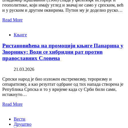
геополитике, који имају углед и значај не само у српским, већ
и у руским и другим оквирима. Путин му је доделио руско…
Read More
Књиге
Ристановићева на промоцији књиге Панарина у
Зворнику: Води се хибридни рат против
православних Словена
21.03.2026
Српски народ је био изложен екстремизму, тероризму и
сепаратизму, а као резултат одбране од тих напада створена је
Република Српска и то у вријеме када су Срби били сами,
истакнуто…
Read More
Вести
Друштво