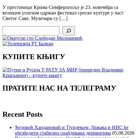
У престоници Крима Симферопољу је 23. новембра са
великим успехом одржан фестивал српске културе у част
Светог Саве. Музичари су […]
Search
КУПИТЕ КЊИГУ
ПРАТИТЕ НАС НА ТЕЛЕГРАМУ
Recent Posts
Ђедовић Хандановић и Тјурдењев: Држава и НИС ће
обезбедити стабилно снабдевање дериватима
05.08.2026