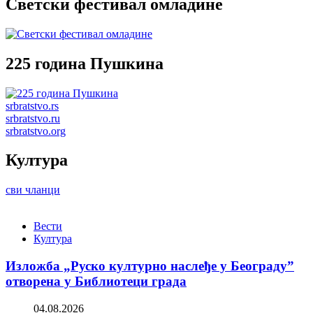
Светски фестивал омладине
225 година Пушкина
srbratstvo.rs
srbratstvo.ru
srbratstvo.org
Култура
сви чланци
Вести
Култура
Изложба „Руско културно наслеђе у Београду”
отворена у Библиотеци града
04.08.2026