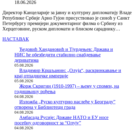
18.06.2026
Директор Канцеларије за јавну и културну дипломатију Владе
Републике Србије Арно Гујон присуствовао је синоћ у Санкт
Петербургу премијери документарног филма о Србину из
Херцеговине, руском дипломати и блиском сараднику…
НАСТАВАК
Ђедовић Хандановић и Тјурдењев: Држава и
НИС ће обезбедити стабилно снабдевање
дериватима
05.08.2026
Владимир Кршљанин: „Олуја“, раскринкавање и
крај отпадничке империје
05.08.2026
Жорж Скригин (1910-1997) – њему у спомен, на
годишњицу рођења
04.08.2026
Изложба „Руско културно наслеђе у Београду”
отворена у Библиотеци града
04.08.2026
Амбасада Русије: Државе НАТО и ЕУ носе
посебну одговорност за “Олују”
04.08.2026