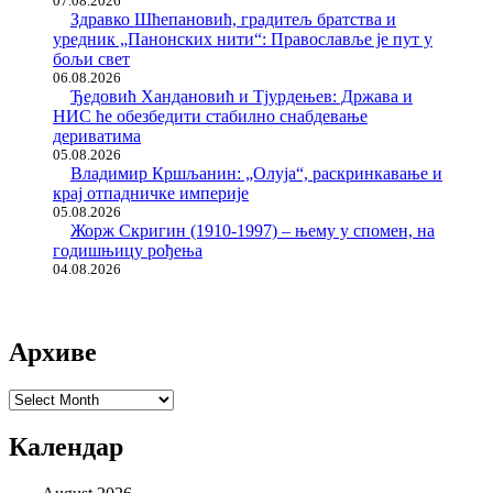
07.08.2026
Здравко Шћепановић, градитељ братства и
уредник „Панонских нити“: Православље је пут у
бољи свет
06.08.2026
Ђедовић Хандановић и Тјурдењев: Држава и
НИС ће обезбедити стабилно снабдевање
дериватима
05.08.2026
Владимир Кршљанин: „Олуја“, раскринкавање и
крај отпадничке империје
05.08.2026
Жорж Скригин (1910-1997) – њему у спомен, на
годишњицу рођења
04.08.2026
Архиве
Архиве
Календар