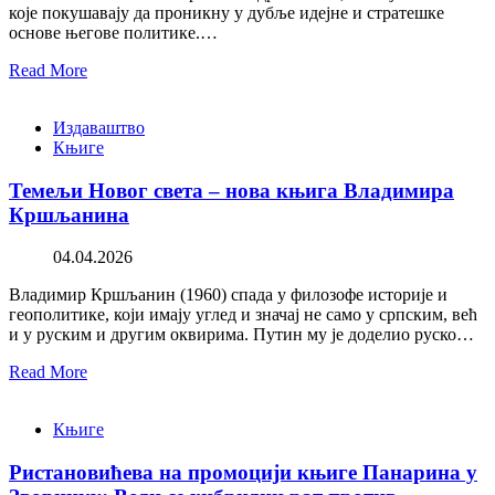
које покушавају да проникну у дубље идејне и стратешке
основе његове политике.…
Read More
Издаваштво
Књиге
Темељи Новог света – нова књига Владимира
Кршљанина
04.04.2026
Владимир Кршљанин (1960) спада у филозофе историје и
геополитике, који имају углед и значај не само у српским, већ
и у руским и другим оквирима. Путин му је доделио руско…
Read More
Књиге
Ристановићева на промоцији књиге Панарина у