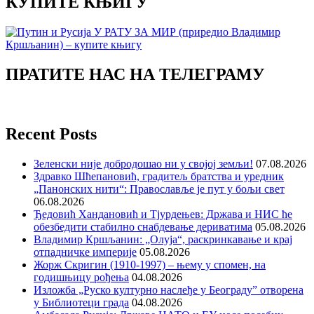
КУПИТЕ КЊИГУ
ПРАТИТЕ НАС НА ТЕЛЕГРАМУ
Recent Posts
Зеленски није добродошао ни у својој земљи!
07.08.2026
Здравко Шћепановић, градитељ братства и уредник
„Панонских нити“: Православље је пут у бољи свет
06.08.2026
Ђедовић Хандановић и Тјурдењев: Држава и НИС ће
обезбедити стабилно снабдевање дериватима
05.08.2026
Владимир Кршљанин: „Олуја“, раскринкавање и крај
отпадничке империје
05.08.2026
Жорж Скригин (1910-1997) – њему у спомен, на
годишњицу рођења
04.08.2026
Изложба „Руско културно наслеђе у Београду” отворена
у Библиотеци града
04.08.2026