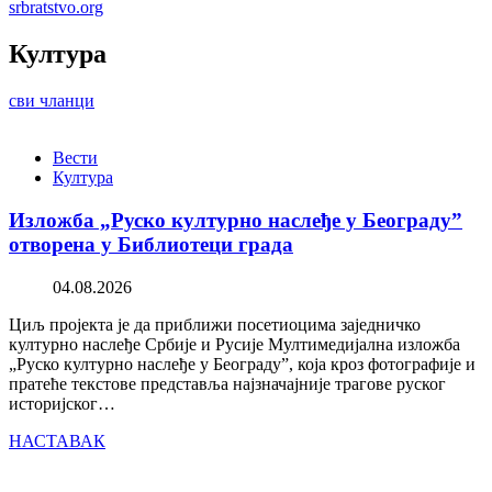
srbratstvo.org
Култура
сви чланци
Вести
Култура
Изложба „Руско културно наслеђе у Београду”
отворена у Библиотеци града
04.08.2026
Циљ пројекта је да приближи посетиоцима заједничко
културно наслеђе Србије и Русије Мултимедијална изложба
„Руско културно наслеђе у Београду”, која кроз фотографије и
пратеће текстове представља најзначајније трагове руског
историјског…
НАСТАВАК