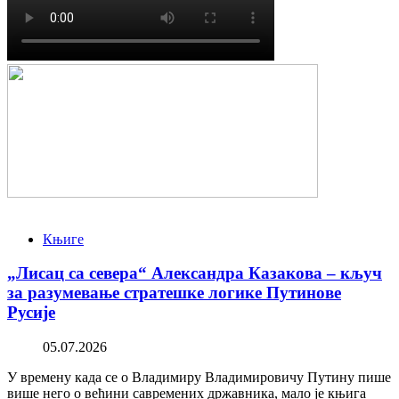
Књиге
„Лисац са севера“ Александра Казакова – кључ
за разумевање стратешке логике Путинове
Русије
05.07.2026
У времену када се о Владимиру Владимировичу Путину пише
више него о већини савремених државника, мало је књига