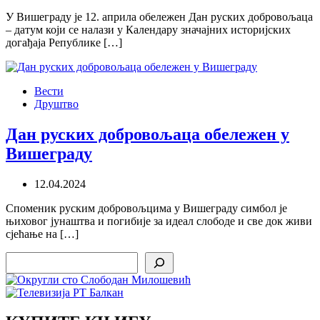
У Вишеграду је 12. априла обележен Дан руских добровољаца
– датум који се налази у Календару значајних историјских
догађаја Републике […]
Вести
Друштво
Дан руских добровољаца обележен у
Вишеграду
12.04.2024
Споменик руским добровољцима у Вишеграду симбол је
њиховог јунаштва и погибије за идеал слободе и све док живи
сјећање на […]
Search