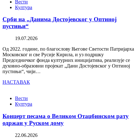
Вести
Култура
Срби на „Данима Достојевског у Оптиној
пустињи“
19.07.2026
Од 2022. године, по благослову Његове Светости Патријарха
Московског и све Русије Кирила, и уз подршку
Председничког фонда културних иницијатива, реализује се
духовно-образовни пројекат „Дани Достојевског у Оптиној
пустињи“, чији…
НАСТАВАК
Вести
Култура
Концерт песама о Великом Отаџбинском рату
одржан у Руском дому
22.06.2026