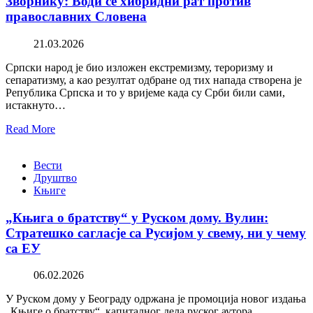
Зворнику: Води се хибридни рат против
православних Словена
21.03.2026
Српски народ је био изложен екстремизму, тероризму и
сепаратизму, а као резултат одбране од тих напада створена је
Република Српска и то у вријеме када су Срби били сами,
истакнуто…
Read More
Вести
Друштво
Књиге
„Књига о братству“ у Руском дому. Вулин:
Стратешко сагласје са Русијом у свему, ни у чему
са ЕУ
06.02.2026
У Руском дому у Београду одржана је промоција новог издања
„Књиге о братству“, капиталног дела руског аутора