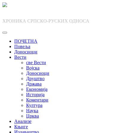
Skip
to
content
ХРОНИКА СРПСКО-РУСКИХ ОДНОСА
ПОЧЕТНА
Повеља
Доносиоци
Вести
све Вести
Војска
Доносиоци
Друштво
Држава
Економија
Историја
Коментари
Култура
Наука
Црква
Анализе
Књиге
Издаваштво