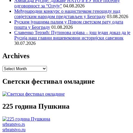
Амбасада Русије: Државе НАТО и ЕУ носе посебну
одговорност за “Олују”
04.08.2026
Међународни конкурс о нацистичком геноциду над
совјетским народом представљен у Београду
03.08.2026
Руским јунацима палим у Првом светском рату одата
пошта у Београду
01.08.2026
Славенко Терзић: Путинова изјава – још један доказ да је
Русија наш главни вишевековни историјски савезник
30.07.2026
Archives
Archives
Светски фестивал омладине
225 година Пушкина
srbratstvo.rs
srbratstvo.ru