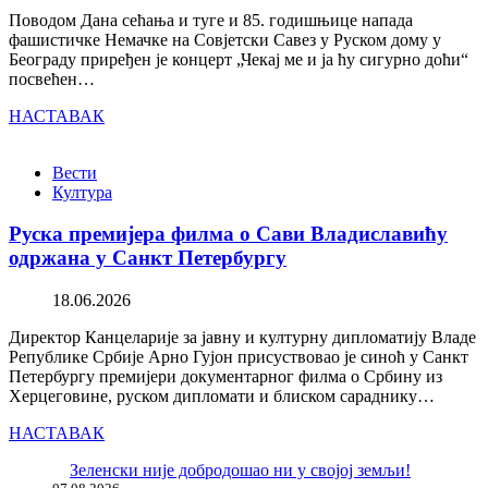
Поводом Дана сећања и туге и 85. годишњице напада
фашистичке Немачке на Совјетски Савез у Руском дому у
Београду приређен је концерт „Чекај ме и ја ћу сигурно доћи“
посвећен…
НАСТАВАК
Вести
Култура
Руска премијера филма о Сави Владиславићу
одржана у Санкт Петербургу
18.06.2026
Директор Канцеларије за јавну и културну дипломатију Владе
Републике Србије Арно Гујон присуствовао је синоћ у Санкт
Петербургу премијери документарног филма о Србину из
Херцеговине, руском дипломати и блиском сараднику…
НАСТАВАК
Зеленски није добродошао ни у својој земљи!