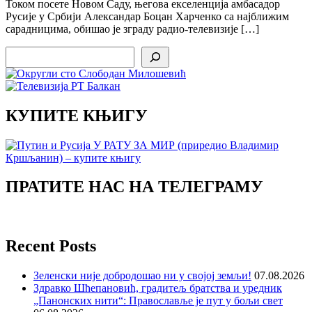
Током посете Новом Саду, његова екселенција амбасадор
Русије у Србији Александар Боцан Харченко са најближим
сарадницима, обишао је зграду радио-телевизије […]
Search
КУПИТЕ КЊИГУ
ПРАТИТЕ НАС НА ТЕЛЕГРАМУ
Recent Posts
Зеленски није добродошао ни у својој земљи!
07.08.2026
Здравко Шћепановић, градитељ братства и уредник
„Панонских нити“: Православље је пут у бољи свет