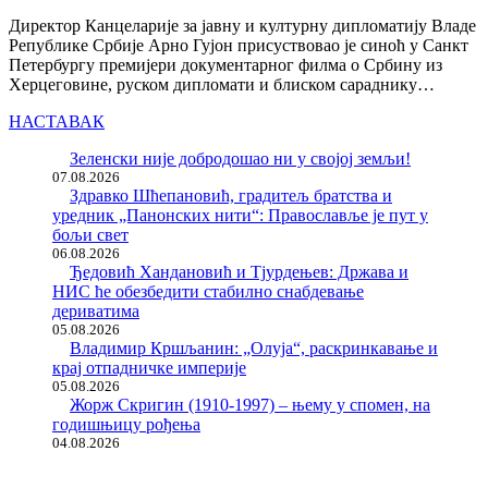
Директор Канцеларије за јавну и културну дипломатију Владе
Републике Србије Арно Гујон присуствовао је синоћ у Санкт
Петербургу премијери документарног филма о Србину из
Херцеговине, руском дипломати и блиском сараднику…
НАСТАВАК
Зеленски није добродошао ни у својој земљи!
07.08.2026
Здравко Шћепановић, градитељ братства и
уредник „Панонских нити“: Православље је пут у
бољи свет
06.08.2026
Ђедовић Хандановић и Тјурдењев: Држава и
НИС ће обезбедити стабилно снабдевање
дериватима
05.08.2026
Владимир Кршљанин: „Олуја“, раскринкавање и
крај отпадничке империје
05.08.2026
Жорж Скригин (1910-1997) – њему у спомен, на
годишњицу рођења
04.08.2026