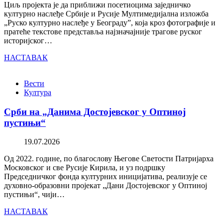
Циљ пројекта је да приближи посетиоцима заједничко
културно наслеђе Србије и Русије Мултимедијална изложба
„Руско културно наслеђе у Београду”, која кроз фотографије и
пратеће текстове представља најзначајније трагове руског
историјског…
НАСТАВАК
Вести
Култура
Срби на „Данима Достојевског у Оптиној
пустињи“
19.07.2026
Од 2022. године, по благослову Његове Светости Патријарха
Московског и све Русије Кирила, и уз подршку
Председничког фонда културних иницијатива, реализује се
духовно-образовни пројекат „Дани Достојевског у Оптиној
пустињи“, чији…
НАСТАВАК