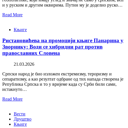
и у руским и другим оквирима. Путин му је доделио руско…
Read More
Књиге
Ристановићева на промоцији књиге Панарина у
Зворнику: Води се хибридни рат против
православних Словена
21.03.2026
Српски народ је био изложен екстремизму, тероризму и
сепаратизму, а као резултат одбране од тих напада створена је
Република Српска и то у вријеме када су Срби били сами,
истакнуто…
Read More
Вести
Друштво
Књиге