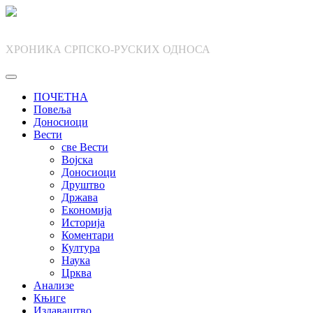
Skip
to
content
ХРОНИКА СРПСКО-РУСКИХ ОДНОСА
ПОЧЕТНА
Повеља
Доносиоци
Вести
све Вести
Војска
Доносиоци
Друштво
Држава
Економија
Историја
Коментари
Култура
Наука
Црква
Анализе
Књиге
Издаваштво