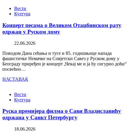
Вести
Култура
Концерт песама о Великом Отаџбинском рату
одржан у Руском дому
22.06.2026
Поводом Дана сећања и туге и 85. годишњице напада
фашистичке Немачке на Совјетски Савез у Руском дому у
Београду приређен је концерт „Чекај ме и ја ћу сигурно доћи“
посвећен…
НАСТАВАК
Вести
Култура
Руска премијера филма о Сави Владиславићу
одржана у Санкт Петербургу
18.06.2026