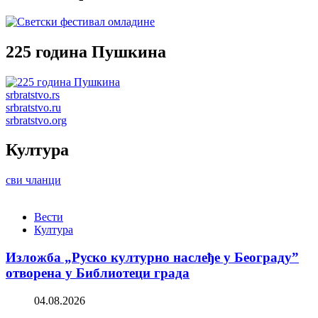
225 година Пушкина
srbratstvo.rs
srbratstvo.ru
srbratstvo.org
Култура
сви чланци
Вести
Култура
Изложба „Руско културно наслеђе у Београду”
отворена у Библиотеци града
04.08.2026