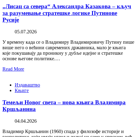
„Лисац са севера“ Александра Казакова – кључ
за разумевање стратешке логике Путинове
Русије
05.07.2026
У времену када се о Владимиру Владимировичу Путину пише
више него о већини савремених државника, мало је књига
које покушавају да проникну у дубље идејне и стратешке
основе његове политике.…
Read More
Издаваштво
Књиге
Темељи Новог света – нова књига Владимира
Кршљанина
04.04.2026
Владимир Кршљанин (1960) спада у филозофе историје и
геополитике, који имају углед и значај не само у српским, већ