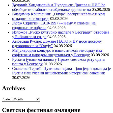
06.08.2026
Ђедовић Хандановић и Тјурдењев: Држава и НИС ће
обезбедити стабилно снабдевање дериватима
05.08.2026
Владимир Кршљанин: „Олуја“, раскринкавање и крај
отпадничке империје
05.08.2026
Жорж Скригин (1910-1997) – њему у спомен, на
годишњицу рођења
04.08.2026
Изложба „Руско културно наслеђе у Београду” отворена
у Библиотеци града
04.08.2026
Амбасада Русије: Државе НАТО и ЕУ носе посебну
одговорност за “Олују”
04.08.2026
Међународни конкурс о нацистичком геноциду над
совјетским народом представљен у Београду
03.08.2026
Руским јунацима палим у Првом светском рату одата
пошта у Београду
01.08.2026
Славенко Терзић: Путинова изјава – још један доказ да је
Русија наш главни вишевековни историјски савезник
30.07.2026
Archives
Archives
Светски фестивал омладине