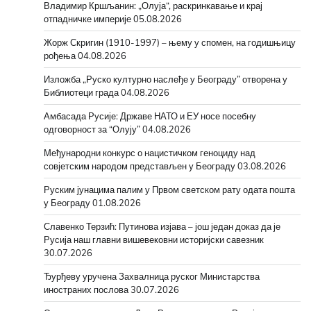
Владимир Кршљанин: „Олуја“, раскринкавање и крај
отпадничке империје
05.08.2026
Жорж Скригин (1910-1997) – њему у спомен, на годишњицу
рођења
04.08.2026
Изложба „Руско културно наслеђе у Београду” отворена у
Библиотеци града
04.08.2026
Амбасада Русије: Државе НАТО и ЕУ носе посебну
одговорност за “Олују”
04.08.2026
Међународни конкурс о нацистичком геноциду над
совјетским народом представљен у Београду
03.08.2026
Руским јунацима палим у Првом светском рату одата пошта
у Београду
01.08.2026
Славенко Терзић: Путинова изјава – још један доказ да је
Русија наш главни вишевековни историјски савезник
30.07.2026
Ђурђеву уручена Захвалница руског Министарства
иностраних послова
30.07.2026