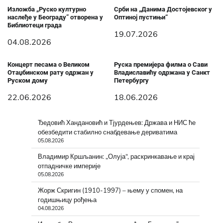
Изложба „Руско културно
Срби на „Данима Достојевског у
наслеђе у Београду” отворена у
Оптиној пустињи“
Библиотеци града
19.07.2026
04.08.2026
Концерт песама о Великом
Руска премијера филма о Сави
Отаџбинском рату одржан у
Владиславићу одржана у Санкт
Руском дому
Петербургу
22.06.2026
18.06.2026
Ђедовић Хандановић и Тјурдењев: Држава и НИС ће
обезбедити стабилно снабдевање дериватима
05.08.2026
Владимир Кршљанин: „Олуја“, раскринкавање и крај
отпадничке империје
05.08.2026
Жорж Скригин (1910-1997) – њему у спомен, на
годишњицу рођења
04.08.2026