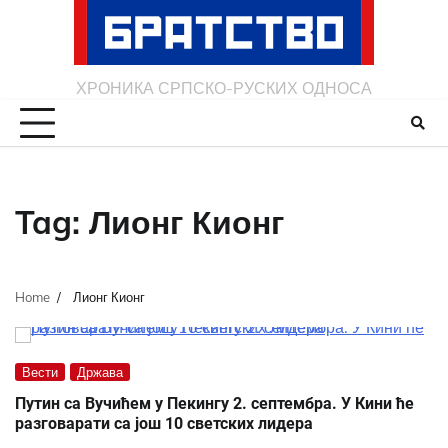
Skip
to
content
ХРОНИКА СРПСКО-РУСКИХ ОДНОСА
Tag:
Лионг Кионг
Home
Лионг Кионг
Вести
Држава
Путин са Вучићем у Пекингу 2. септембра. У Кини ће
разговарати са још 10 светских лидера