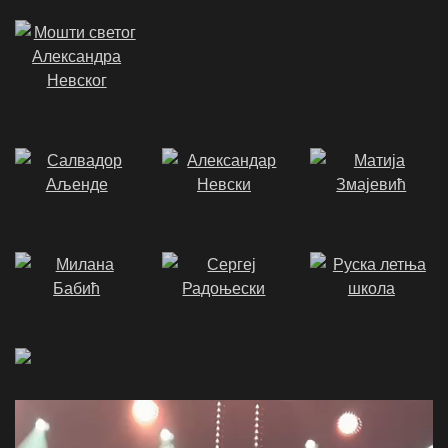
Video
Player