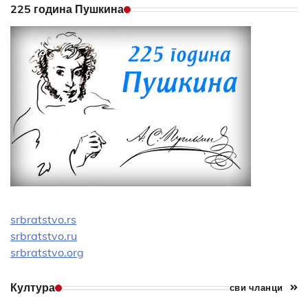
225 година Пушкина
srbratstvo.rs
srbratstvo.ru
srbratstvo.org
Култура
сви чланци