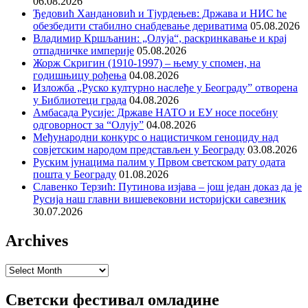
06.08.2026
Ђедовић Хандановић и Тјурдењев: Држава и НИС ће
обезбедити стабилно снабдевање дериватима
05.08.2026
Владимир Кршљанин: „Олуја“, раскринкавање и крај
отпадничке империје
05.08.2026
Жорж Скригин (1910-1997) – њему у спомен, на
годишњицу рођења
04.08.2026
Изложба „Руско културно наслеђе у Београду” отворена
у Библиотеци града
04.08.2026
Амбасада Русије: Државе НАТО и ЕУ носе посебну
одговорност за “Олују”
04.08.2026
Међународни конкурс о нацистичком геноциду над
совјетским народом представљен у Београду
03.08.2026
Руским јунацима палим у Првом светском рату одата
пошта у Београду
01.08.2026
Славенко Терзић: Путинова изјава – још један доказ да је
Русија наш главни вишевековни историјски савезник
30.07.2026
Archives
Archives
Светски фестивал омладине