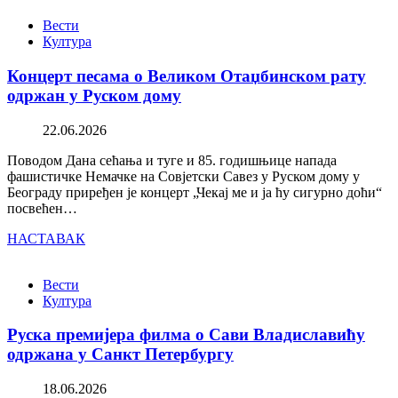
Вести
Култура
Концерт песама о Великом Отаџбинском рату
одржан у Руском дому
22.06.2026
Поводом Дана сећања и туге и 85. годишњице напада
фашистичке Немачке на Совјетски Савез у Руском дому у
Београду приређен је концерт „Чекај ме и ја ћу сигурно доћи“
посвећен…
НАСТАВАК
Вести
Култура
Руска премијера филма о Сави Владиславићу
одржана у Санкт Петербургу
18.06.2026