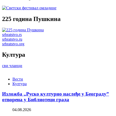
225 година Пушкина
srbratstvo.rs
srbratstvo.ru
srbratstvo.org
Култура
сви чланци
Вести
Култура
Изложба „Руско културно наслеђе у Београду”
отворена у Библиотеци града
04.08.2026