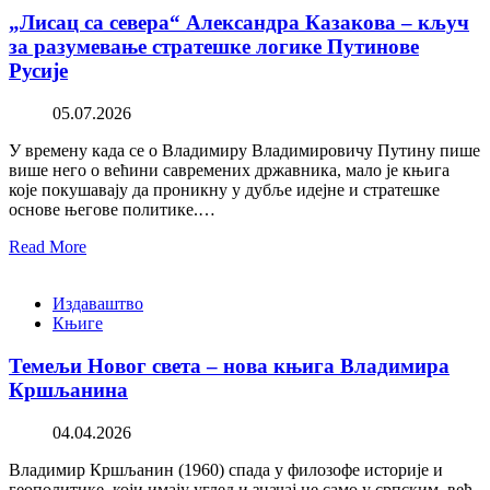
„Лисац са севера“ Александра Казакова – кључ
за разумевање стратешке логике Путинове
Русије
05.07.2026
У времену када се о Владимиру Владимировичу Путину пише
више него о већини савремених државника, мало је књига
које покушавају да проникну у дубље идејне и стратешке
основе његове политике.…
Read More
Издаваштво
Књиге
Темељи Новог света – нова књига Владимира
Кршљанина
04.04.2026
Владимир Кршљанин (1960) спада у филозофе историје и
геополитике, који имају углед и значај не само у српским, већ