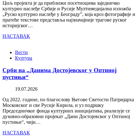
Циљ пројекта је да приближи посетиоцима заједничко
културно наслеђе Србије и Русије Мултимедијална изложба
„Руско културно наслеђе у Београду”, која кроз фотографије и
пратеће текстове представља најзначајније трагове руског
историјског…
НАСТАВАК
Вести
Култура
Срби на „Данима Достојевског у Оптиној
пустињи“
19.07.2026
Од 2022. године, по благослову Његове Светости Патријарха
Московског и све Русије Кирила, и уз подршку
Председничког фонда културних иницијатива, реализује се
духовно-образовни пројекат „Дани Достојевског у Оптиној
пустињи“, чији…
НАСТАВАК