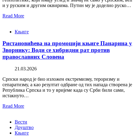
и у руским и другим оквирима. Путин му је доделио руско…
Read More
Књиге
Ристановићева на промоцији књиге Панарина у
Зворнику: Води се хибридни рат против
православних Словена
21.03.2026
Српски народ је био изложен екстремизму, тероризму и
сепаратизму, а као резултат одбране од тих напада створена је
Република Српска и то у вријеме када су Срби били сами,
истакнуто…
Read More
Вести
Друштво
Књиге