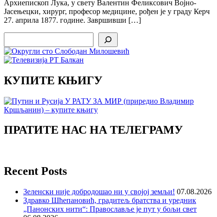
Архиепископ Лука, у свету Валентин Феликсович Војно-
Јасењецки, хирург, професор медицине, рођен је у граду Керч
27. априла 1877. године. Завршивши […]
Search
КУПИТЕ КЊИГУ
ПРАТИТЕ НАС НА ТЕЛЕГРАМУ
Recent Posts
Зеленски није добродошао ни у својој земљи!
07.08.2026
Здравко Шћепановић, градитељ братства и уредник
„Панонских нити“: Православље је пут у бољи свет