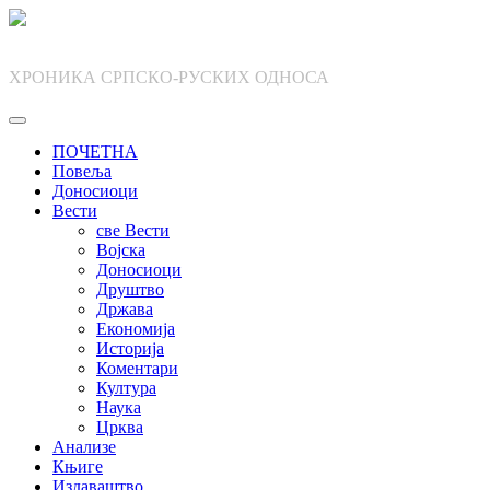
Skip
to
content
ХРОНИКА СРПСКО-РУСКИХ ОДНОСА
ПОЧЕТНА
Повеља
Доносиоци
Вести
све Вести
Војска
Доносиоци
Друштво
Држава
Економија
Историја
Коментари
Култура
Наука
Црква
Анализе
Књиге
Издаваштво