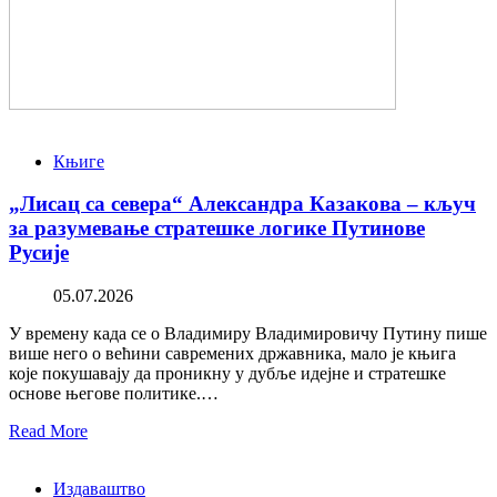
Књиге
„Лисац са севера“ Александра Казакова – кључ
за разумевање стратешке логике Путинове
Русије
05.07.2026
У времену када се о Владимиру Владимировичу Путину пише
више него о већини савремених државника, мало је књига
које покушавају да проникну у дубље идејне и стратешке
основе његове политике.…
Read More
Издаваштво