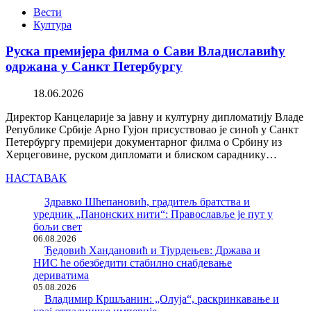
Вести
Култура
Руска премијера филма о Сави Владиславићу
одржана у Санкт Петербургу
18.06.2026
Директор Канцеларије за јавну и културну дипломатију Владе
Републике Србије Арно Гујон присуствовао је синоћ у Санкт
Петербургу премијери документарног филма о Србину из
Херцеговине, руском дипломати и блиском сараднику…
НАСТАВАК
Здравко Шћепановић, градитељ братства и
уредник „Панонских нити“: Православље је пут у
бољи свет
06.08.2026
Ђедовић Хандановић и Тјурдењев: Држава и
НИС ће обезбедити стабилно снабдевање
дериватима
05.08.2026
Владимир Кршљанин: „Олуја“, раскринкавање и