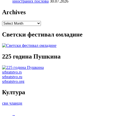
иностраних послова
30.07.2026
Archives
Archives
Светски фестивал омладине
225 година Пушкина
srbratstvo.rs
srbratstvo.ru
srbratstvo.org
Култура
сви чланци