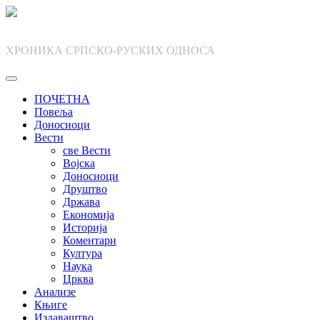
Skip
to
content
ХРОНИКА СРПСКО-РУСКИХ ОДНОСА
ПОЧЕТНА
Повеља
Доносиоци
Вести
све Вести
Војска
Доносиоци
Друштво
Држава
Економија
Историја
Коментари
Култура
Наука
Црква
Анализе
Књиге
Издаваштво