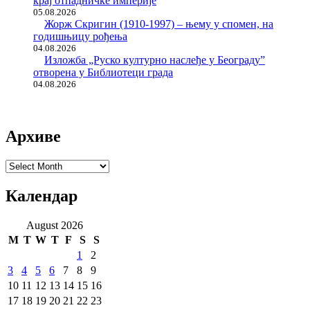
крај отпадничке империје
05.08.2026
Жорж Скригин (1910-1997) – њему у спомен, на
годишњицу рођења
04.08.2026
Изложба „Руско културно наслеђе у Београду”
отворена у Библиотеци града
04.08.2026
Архиве
Архиве
Календар
August 2026
M
T
W
T
F
S
S
1
2
3
4
5
6
7
8
9
10
11
12
13
14
15
16
17
18
19
20
21
22
23