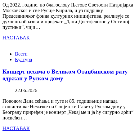
Од 2022. године, по благослову Његове Светости Патријарха
Московског и све Русије Кирила, и уз подршку
Председничког фонда културних иницијатива, реализује се
духовно-образовни пројекат „Дани Достојевског у Оптиној
пустињи“, чији…
НАСТАВАК
Вести
Култура
Концерт песама о Великом Отаџбинском рату
одржан у Руском дому
22.06.2026
Поводом Дана сећања и туге и 85. годишњице напада
фашистичке Немачке на Совјетски Савез у Руском дому у
Београду приређен је концерт „Чекај ме и ја ћу сигурно доћи“
посвећен…
НАСТАВАК