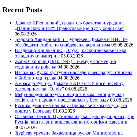
Recent Posts
Здравко Шћепановић, градитељ братства и уредник
„Панонских нити“: Православље је пут у бољи свет
06.08.2026
Ђедовић Хандановић и Тјурдењев: Држава и НИС ће
обезбедити стабилно снабдевање дериватима
05.08.2026
Владимир Кршљанин: „Олуја“, раскринкавање и крај
отпадничке империје
05.08.2026
Жорж Скригин (1910-1997) – њему у спомен, на
годишњицу рођења
04.08.2026
Изложба „Руско културно наслеђе у Београду” отворена
у Библиотеци града
04.08.2026
Амбасада Русије: Државе НАТО и ЕУ носе посебну
одговорност за “Олују”
04.08.2026
Међународни конкурс о нацистичком геноциду над
совјетским народом представљен у Београду
03.08.2026
Руским јунацима палим у Првом светском рату одата
пошта у Београду
01.08.2026
Славенко Терзић: Путинова изјава – још један доказ да је
Русија наш главни вишевековни историјски савезник
30.07.2026
Ђурђеву уручена Захвалница руског Министарства