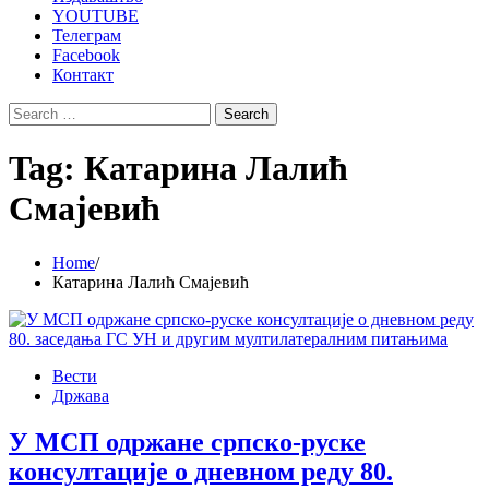
YOUTUBE
Телеграм
Facebook
Контакт
Search
for:
Tag:
Катарина Лалић
Смајевић
Home
Катарина Лалић Смајевић
Вести
Држава
У МСП одржане српско-руске
консултације о дневном реду 80.