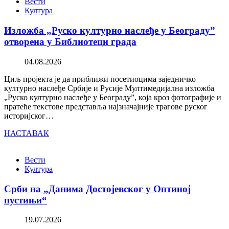
Вести
Култура
Изложба „Руско културно наслеђе у Београду”
отворена у Библиотеци града
04.08.2026
Циљ пројекта је да приближи посетиоцима заједничко
културно наслеђе Србије и Русије Мултимедијална изложба
„Руско културно наслеђе у Београду”, која кроз фотографије и
пратеће текстове представља најзначајније трагове руског
историјског…
НАСТАВАК
Вести
Култура
Срби на „Данима Достојевског у Оптиној
пустињи“
19.07.2026