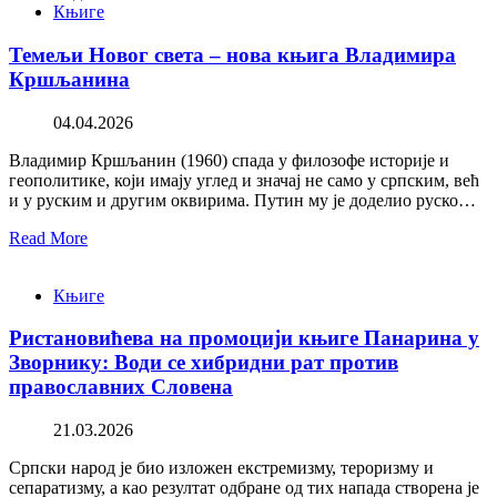
Књиге
Темељи Новог света – нова књига Владимира
Кршљанина
04.04.2026
Владимир Кршљанин (1960) спада у филозофе историје и
геополитике, који имају углед и значај не само у српским, већ
и у руским и другим оквирима. Путин му је доделио руско…
Read More
Књиге
Ристановићева на промоцији књиге Панарина у
Зворнику: Води се хибридни рат против
православних Словена
21.03.2026
Српски народ је био изложен екстремизму, тероризму и
сепаратизму, а као резултат одбране од тих напада створена је