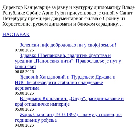
Директор Канцеларије за јавну и културну дипломатију Владе
Републике Србије Арно Гујон присуствовао је синоћ у Санкт
Петербургу премијери документарног филма о Србину из
Херцеговине, руском дипломати и блиском сараднику…
НАСТАВАК
Зеленски није добродошао ни у својој земљи!
07.08.2026
Здравко Шћепановић, градитељ братства и
уредник „Панонских нити“: Православље је пут у
бољи свет
06.08.2026
Ђедовић Хандановић и Тјурдењев: Држава и
НИС ће обезбедити стабилно снабдевање
дериватима
05.08.2026
Владимир Кршљанин: „Олуја“, раскринкавање и
крај отпадничке империје
05.08.2026
Жорж Скригин (1910-1997) – њему у спомен, на
годишњицу рођења
04.08.2026