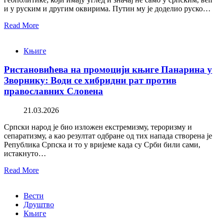
и у руским и другим оквирима. Путин му је доделио руско…
Read More
Књиге
Ристановићева на промоцији књиге Панарина у
Зворнику: Води се хибридни рат против
православних Словена
21.03.2026
Српски народ је био изложен екстремизму, тероризму и
сепаратизму, а као резултат одбране од тих напада створена је
Република Српска и то у вријеме када су Срби били сами,
истакнуто…
Read More
Вести
Друштво
Књиге