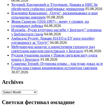
06.08.2026
Ђедовић Хандановић и Тјурдењев: Држава и НИС ће
обезбедити стабилно снабдевање дериватима
05.08.2026
Владимир Кршљанин: „Олуја“, раскринкавање и крај
отпадничке империје
05.08.2026
Жорж Скригин (1910-1997) – њему у спомен, на
годишњицу рођења
04.08.2026
Изложба „Руско културно наслеђе у Београду” отворена
у Библиотеци града
04.08.2026
Амбасада Русије: Државе НАТО и ЕУ носе посебну
одговорност за “Олују”
04.08.2026
Међународни конкурс о нацистичком геноциду над
совјетским народом представљен у Београду
03.08.2026
Руским јунацима палим у Првом светском рату одата
пошта у Београду
01.08.2026
Славенко Терзић: Путинова изјава – још један доказ да је
Русија наш главни вишевековни историјски савезник
30.07.2026
Archives
Archives
Светски фестивал омладине