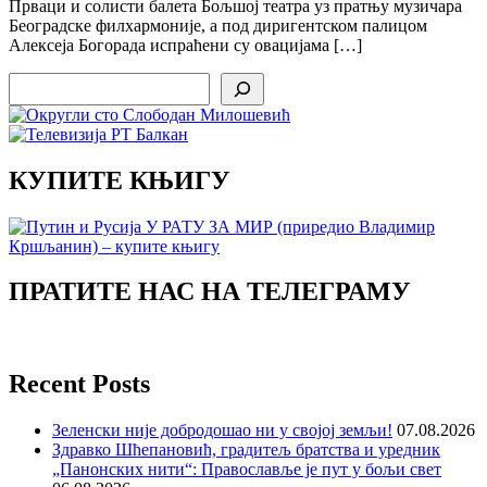
Прваци и солисти балета Бољшој театра уз пратњу музичара
Београдске филхармоније, а под диригентском палицом
Алексеја Богорада испраћени су овацијама […]
Search
КУПИТЕ КЊИГУ
ПРАТИТЕ НАС НА ТЕЛЕГРАМУ
Recent Posts
Зеленски није добродошао ни у својој земљи!
07.08.2026
Здравко Шћепановић, градитељ братства и уредник
„Панонских нити“: Православље је пут у бољи свет