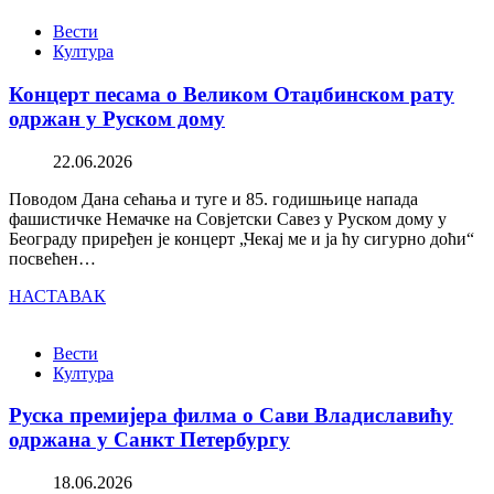
Вести
Култура
Концерт песама о Великом Отаџбинском рату
одржан у Руском дому
22.06.2026
Поводом Дана сећања и туге и 85. годишњице напада
фашистичке Немачке на Совјетски Савез у Руском дому у
Београду приређен је концерт „Чекај ме и ја ћу сигурно доћи“
посвећен…
НАСТАВАК
Вести
Култура
Руска премијера филма о Сави Владиславићу
одржана у Санкт Петербургу
18.06.2026