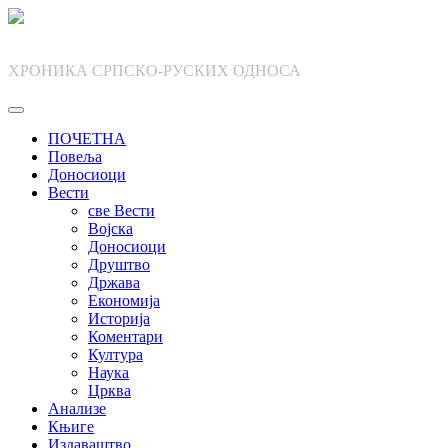
Skip
to
content
ХРОНИКА СРПСКО-РУСКИХ ОДНОСА
ПОЧЕТНА
Повеља
Доносиоци
Вести
све Вести
Војска
Доносиоци
Друштво
Држава
Економија
Историја
Коментари
Култура
Наука
Црква
Анализе
Књиге
Издаваштво