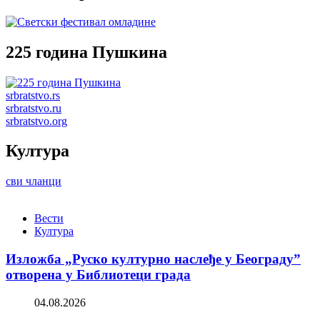
225 година Пушкина
srbratstvo.rs
srbratstvo.ru
srbratstvo.org
Култура
сви чланци
Вести
Култура
Изложба „Руско културно наслеђе у Београду”
отворена у Библиотеци града
04.08.2026