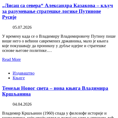
„Лисац са севера“ Александра Казакова – кључ
за разумевање стратешке логике Путинове
Русије
05.07.2026
У времену када се о Владимиру Владимировичу Путину пише
више него о већини савремених државника, мало је књига
које покушавају да проникну у дубље идејне и стратешке
основе његове политике.…
Read More
Издаваштво
Књиге
Темељи Новог света – нова књига Владимира
Кршљанина
04.04.2026
Владимир Кршљанин (1960) спада у филозофе историје и
геополитике, који имају углед и значај не само у српским, већ