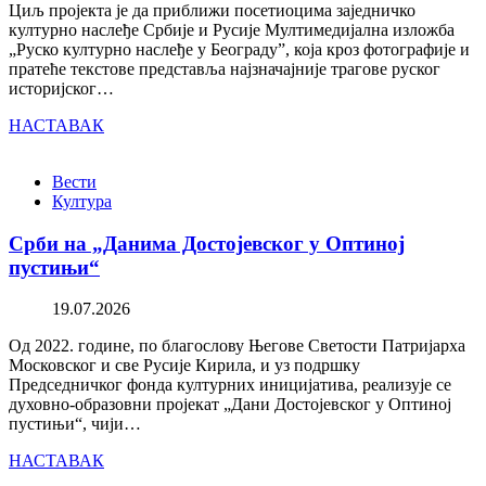
Циљ пројекта је да приближи посетиоцима заједничко
културно наслеђе Србије и Русије Мултимедијална изложба
„Руско културно наслеђе у Београду”, која кроз фотографије и
пратеће текстове представља најзначајније трагове руског
историјског…
НАСТАВАК
Вести
Култура
Срби на „Данима Достојевског у Оптиној
пустињи“
19.07.2026
Од 2022. године, по благослову Његове Светости Патријарха
Московског и све Русије Кирила, и уз подршку
Председничког фонда културних иницијатива, реализује се
духовно-образовни пројекат „Дани Достојевског у Оптиној
пустињи“, чији…
НАСТАВАК