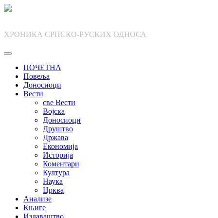
Skip
to
content
ХРОНИКА СРПСКО-РУСКИХ ОДНОСА
ПОЧЕТНА
Повеља
Доносиоци
Вести
све Вести
Војска
Доносиоци
Друштво
Држава
Економија
Историја
Коментари
Култура
Наука
Црква
Анализе
Књиге
Издаваштво