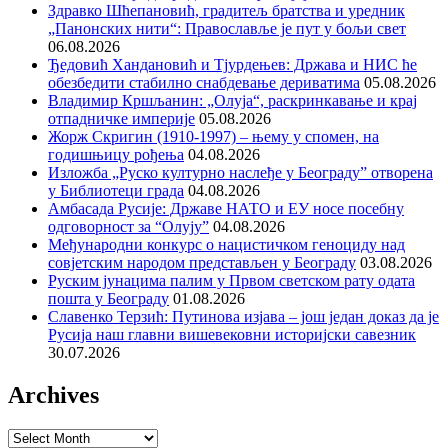
Здравко Шћепановић, градитељ братства и уредник
„Панонских нити“: Православље је пут у бољи свет
06.08.2026
Ђедовић Хандановић и Тјурдењев: Држава и НИС ће
обезбедити стабилно снабдевање дериватима
05.08.2026
Владимир Кршљанин: „Олуја“, раскринкавање и крај
отпадничке империје
05.08.2026
Жорж Скригин (1910-1997) – њему у спомен, на
годишњицу рођења
04.08.2026
Изложба „Руско културно наслеђе у Београду” отворена
у Библиотеци града
04.08.2026
Амбасада Русије: Државе НАТО и ЕУ носе посебну
одговорност за “Олују”
04.08.2026
Међународни конкурс о нацистичком геноциду над
совјетским народом представљен у Београду
03.08.2026
Руским јунацима палим у Првом светском рату одата
пошта у Београду
01.08.2026
Славенко Терзић: Путинова изјава – још један доказ да је
Русија наш главни вишевековни историјски савезник
30.07.2026
Archives
Archives