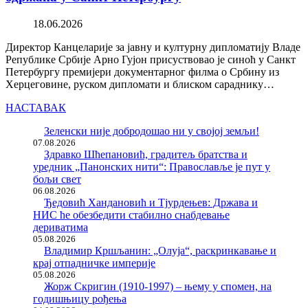
18.06.2026
Директор Канцеларије за јавну и културну дипломатију Владе
Републике Србије Арно Гујон присуствовао је синоћ у Санкт
Петербургу премијери документарног филма о Србину из
Херцеговине, руском дипломати и блиском сараднику…
НАСТАВАК
Зеленски није добродошао ни у својој земљи!
07.08.2026
Здравко Шћепановић, градитељ братства и
уредник „Панонских нити“: Православље је пут у
бољи свет
06.08.2026
Ђедовић Хандановић и Тјурдењев: Држава и
НИС ће обезбедити стабилно снабдевање
дериватима
05.08.2026
Владимир Кршљанин: „Олуја“, раскринкавање и
крај отпадничке империје
05.08.2026
Жорж Скригин (1910-1997) – њему у спомен, на
годишњицу рођења