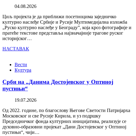
04.08.2026
Циљ пројекта је да приближи посетиоцима заједничко
културно наслеђе Србије и Русије Мултимедијална изложба
„Руско културно наслеђе у Београду”, која кроз фотографије и
пратеће текстове представља најзначајније трагове руског
историјског…
НАСТАВАК
Вести
Култура
Срби на „Данима Достојевског у Оптиној
пустињи“
19.07.2026
Од 2022. године, по благослову Његове Светости Патријарха
Московског и све Русије Кирила, и уз подршку
Председничког фонда културних иницијатива, реализује се
духовно-образовни пројекат „Дани Достојевског у Оптиној
пустињи“, чији…