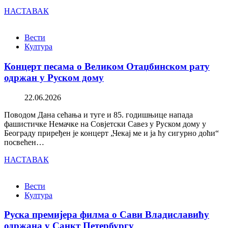
НАСТАВАК
Вести
Култура
Концерт песама о Великом Отаџбинском рату
одржан у Руском дому
22.06.2026
Поводом Дана сећања и туге и 85. годишњице напада
фашистичке Немачке на Совјетски Савез у Руском дому у
Београду приређен је концерт „Чекај ме и ја ћу сигурно доћи“
посвећен…
НАСТАВАК
Вести
Култура
Руска премијера филма о Сави Владиславићу
одржана у Санкт Петербургу