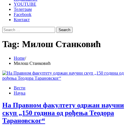
YOUTUBE
Телеграм
Facebook
Контакт
Search
for:
Tag:
Милош Станковић
Home
Милош Станковић
Вести
Наука
На Правном факултету одржан научни
скуп „150 година од рођења Теодора
Тарановског“