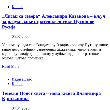
Књиге
„Лисац са севера“ Александра Казакова – кључ
за разумевање стратешке логике Путинове
Русије
05.07.2026
У времену када се о Владимиру Владимировичу Путину пише
више него о већини савремених државника, мало је књига
које покушавају да проникну у дубље идејне и стратешке
основе његове политике.…
Read More
Издаваштво
Књиге
Темељи Новог света – нова књига Владимира
Кршљанина
04.04.2026