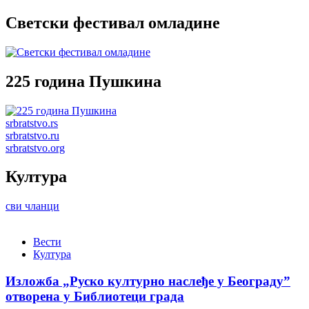
Светски фестивал омладине
225 година Пушкина
srbratstvo.rs
srbratstvo.ru
srbratstvo.org
Култура
сви чланци
Вести
Култура
Изложба „Руско културно наслеђе у Београду”
отворена у Библиотеци града