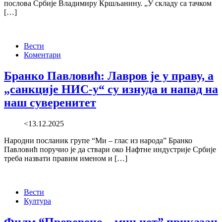
послова Србије Владимиру Кршљанину. „У складу са тачком
[…]
Вести
Коментари
Бранко Павловић: Лавров је у праву, а
„санкције НИС-у“ су изнуда и напад на
наш суверенитет
<13.12.2025
Народни посланик групе “Ми – глас из народа” Бранко
Павловић поручио је да ствари око Нафтне индустрије Србије
треба назвати правим именом и […]
Вести
Култура