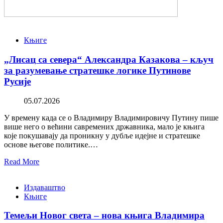
Књиге
„Лисац са севера“ Александра Казакова – кључ
за разумевање стратешке логике Путинове
Русије
05.07.2026
У времену када се о Владимиру Владимировичу Путину пише
више него о већини савремених државника, мало је књига
које покушавају да проникну у дубље идејне и стратешке
основе његове политике.…
Read More
Издаваштво
Књиге
Темељи Новог света – нова књига Владимира