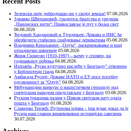
Recent Posts
Зеленски није добродошао ни у својој земљи!
07.08.2026
Здравко Шћепановић, градитељ братства и уредник
„Панонских нити“: Православље је пут у бољи свет
06.08.2026
Ђедовић Хандановић и Тјурдењев: Држава и НИС ће
обезбедити стабилно снабдевање дериватима
05.08.2026
Владимир Кршљанин: „Олуја“, раскринкавање и крај
отпадничке империје
05.08.2026
Жорж Скригин (1910-1997) – њему у спомен, на
годишњицу рођења
04.08.2026
Изложба „Руско културно наслеђе у Београду” отворена
у Библиотеци града
04.08.2026
Амбасада Русије: Државе НАТО и ЕУ носе посебну
одговорност за “Олују”
04.08.2026
Међународни конкурс о нацистичком геноциду над
совјетским народом представљен у Београду
03.08.2026
Руским јунацима палим у Првом светском рату одата
пошта у Београду
01.08.2026
Славенко Терзић: Путинова изјава – још један доказ да је
Русија наш главни вишевековни историјски савезник
30.07.2026