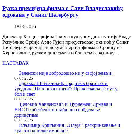
Руска премијера филма о Сави Владиславићу
одржана у Санкт Петербургу
18.06.2026
Директор Канцеларије за јавну и културну дипломатију Владе
Републике Србије Арно Гујон присуствовао је синоћ у Санкт
Петербургу премијери документарног филма о Србину из
Херцеговине, руском дипломати и блиском сараднику…
НАСТАВАК
Зеленски није добродошао ни у својој земљи!
07.08.2026
Здравко Шћепановић, градитељ братства и
уредник „Панонских нити“: Православље је пут у
бољи свет
06.08.2026
Ђедовић Хандановић и Тјурдењев: Држава и
НИС ће обезбедити стабилно снабдевање
дериватима
05.08.2026
Владимир Кршљанин: „Олуја“, раскринкавање и
крај отпадничке империје