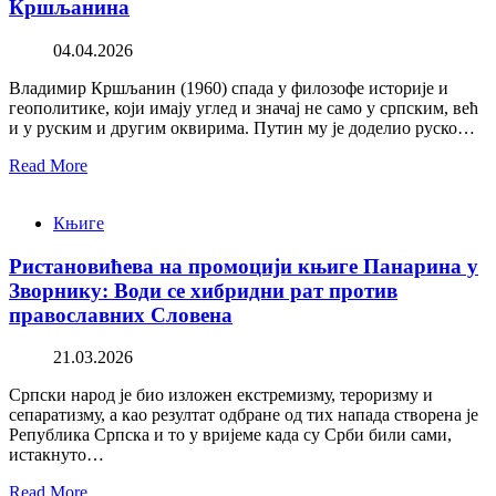
Кршљанина
04.04.2026
Владимир Кршљанин (1960) спада у филозофе историје и
геополитике, који имају углед и значај не само у српским, већ
и у руским и другим оквирима. Путин му је доделио руско…
Read More
Књиге
Ристановићева на промоцији књиге Панарина у
Зворнику: Води се хибридни рат против
православних Словена
21.03.2026
Српски народ је био изложен екстремизму, тероризму и
сепаратизму, а као резултат одбране од тих напада створена је
Република Српска и то у вријеме када су Срби били сами,
истакнуто…
Read More