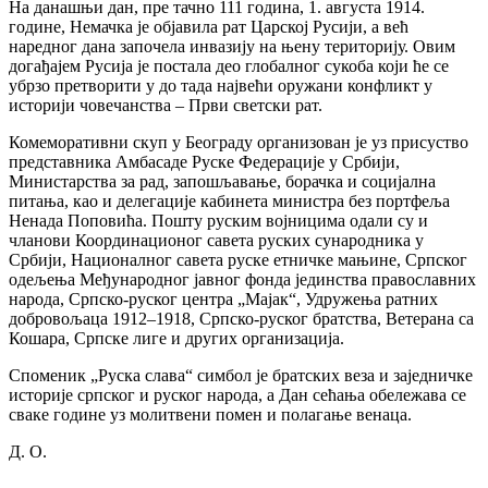
На данашњи дан, пре тачно 111 година, 1. августа 1914.
године, Немачка је објавила рат Царској Русији, а већ
наредног дана започела инвазију на њену територију. Овим
догађајем Русија је постала део глобалног сукоба који ће се
убрзо претворити у до тада највећи оружани конфликт у
историји човечанства – Први светски рат.
Комеморативни скуп у Београду организован је уз присуство
представника Амбасаде Руске Федерације у Србији,
Министарства за рад, запошљавање, борачка и социјална
питања, као и делегације кабинета министра без портфеља
Ненада Поповића. Пошту руским војницима одали су и
чланови Координационог савета руских сународника у
Србији, Националног савета руске етничке мањине, Српског
одељења Међународног јавног фонда јединства православних
народа, Српско-руског центра „Мајак“, Удружења ратних
добровољаца 1912–1918, Српско-руског братства, Ветерана са
Кошара, Српске лиге и других организација.
Споменик „Руска слава“ симбол је братских веза и заједничке
историје српског и руског народа, а Дан сећања обележава се
сваке године уз молитвени помен и полагање венаца.
Д. О.