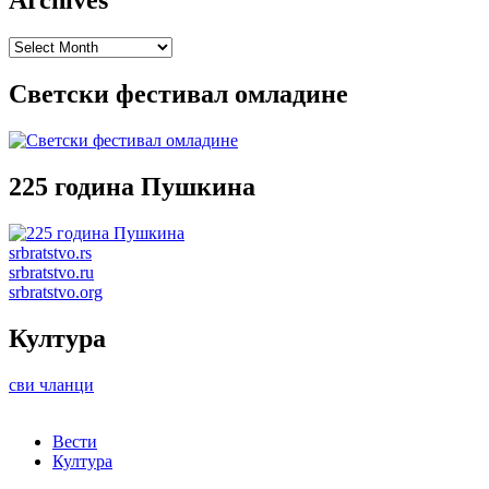
Archives
Archives
Светски фестивал омладине
225 година Пушкина
srbratstvo.rs
srbratstvo.ru
srbratstvo.org
Култура
сви чланци
Вести
Култура