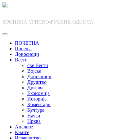
Skip
to
content
ХРОНИКА СРПСКО-РУСКИХ ОДНОСА
ПОЧЕТНА
Повеља
Доносиоци
Вести
све Вести
Војска
Доносиоци
Друштво
Држава
Економија
Историја
Коментари
Култура
Наука
Црква
Анализе
Књиге
Издаваштво