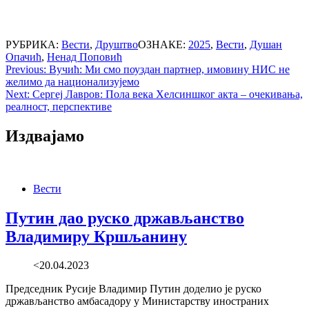
РУБРИКА:
Вести
,
Друштво
ОЗНАКЕ:
2025
,
Вести
,
Душан
Опачић
,
Ненад Поповић
Post
Previous:
Вучић: Ми смо поуздан партнер, имовину НИС не
желимо да национализујемо
navigation
Next:
Сергеј Лавров: Пола века Хелсиншког акта – очекивања,
реалност, перспективе
Издвајамо
Вести
Путин дао руско држављанство
Владимиру Кршљанину
<20.04.2023
Председник Русије Владимир Путин доделио је руско
држављанство амбасадору у Министарству иностраних