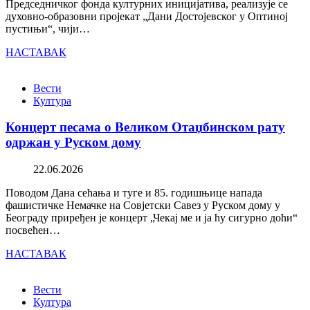
Председничког фонда културних иницијатива, реализује се
духовно-образовни пројекат „Дани Достојевског у Оптиној
пустињи“, чији…
НАСТАВАК
Вести
Култура
Концерт песама о Великом Отаџбинском рату
одржан у Руском дому
22.06.2026
Поводом Дана сећања и туге и 85. годишњице напада
фашистичке Немачке на Совјетски Савез у Руском дому у
Београду приређен је концерт „Чекај ме и ја ћу сигурно доћи“
посвећен…
НАСТАВАК
Вести
Култура