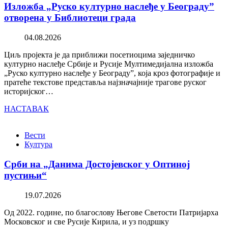
Изложба „Руско културно наслеђе у Београду”
отворена у Библиотеци града
04.08.2026
Циљ пројекта је да приближи посетиоцима заједничко
културно наслеђе Србије и Русије Мултимедијална изложба
„Руско културно наслеђе у Београду”, која кроз фотографије и
пратеће текстове представља најзначајније трагове руског
историјског…
НАСТАВАК
Вести
Култура
Срби на „Данима Достојевског у Оптиној
пустињи“
19.07.2026
Од 2022. године, по благослову Његове Светости Патријарха
Московског и све Русије Кирила, и уз подршку