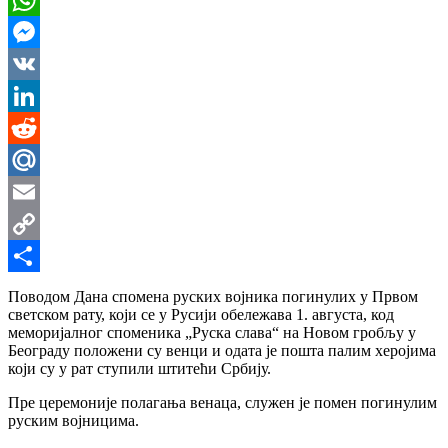
WhatsApp
Messenger
VK
LinkedIn
Reddit
Mail.Ru
Email
Copy
Link
Share
Поводом Дана спомена руских војника погинулих у Првом
светском рату, који се у Русији обележава 1. августа, код
меморијалног споменика „Руска слава“ на Новом гробљу у
Београду положени су венци и одата је пошта палим херојима
који су у рат ступили штитећи Србију.
Пре церемоније полагања венаца, служен је помен погинулим
руским војницима.