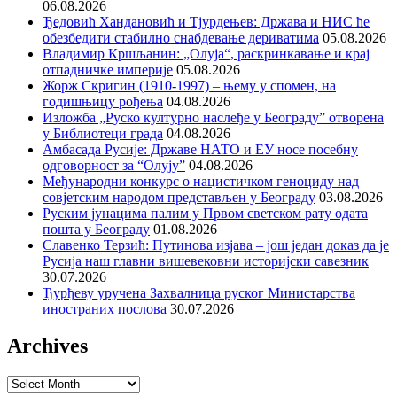
06.08.2026
Ђедовић Хандановић и Тјурдењев: Држава и НИС ће
обезбедити стабилно снабдевање дериватима
05.08.2026
Владимир Кршљанин: „Олуја“, раскринкавање и крај
отпадничке империје
05.08.2026
Жорж Скригин (1910-1997) – њему у спомен, на
годишњицу рођења
04.08.2026
Изложба „Руско културно наслеђе у Београду” отворена
у Библиотеци града
04.08.2026
Амбасада Русије: Државе НАТО и ЕУ носе посебну
одговорност за “Олују”
04.08.2026
Међународни конкурс о нацистичком геноциду над
совјетским народом представљен у Београду
03.08.2026
Руским јунацима палим у Првом светском рату одата
пошта у Београду
01.08.2026
Славенко Терзић: Путинова изјава – још један доказ да је
Русија наш главни вишевековни историјски савезник
30.07.2026
Ђурђеву уручена Захвалница руског Министарства
иностраних послова
30.07.2026
Archives
Archives