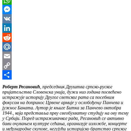
WhatsApp
Messenger
VK
LinkedIn
Reddit
Mail.Ru
Email
Copy
Link
Share
Роберт Ресановић
, председник Друштва српско-руског
пријатељства Словенска унија, дужи низ година посвећено
истражује историју Другог светског рата са посебним
фокусом на допринос Црвене армије у ослобођењу Панчева и
јужног Баната. Аутор је књиге Битка за Панчево октобра
1944., која представља прву свеобухватну студију на ову тему
у Србији. Поред истраживачког рада, Ресановић се активно
бави очувањем културе сећања, организује изложбе, концерте
и међународне скупове, негујући историјско братство српског