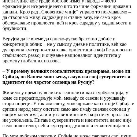
институције које граде мостове између народа – често
ефикасније и искреније него што то чине формални државни
канали. Кроз рад „Словенске уније“ управо то покушавамо –
да створимо живу, садржајну и сталну везу, не само кроз
обележавање прошлости, већ и кроз сарадњу у садашњости и
будућности.
Верујем да је време да српско-руско братство добије и
конкретнији облик – не у смислу дневне политике, већ као
дугорочна културно-стратешка оријентација која ће доносити
стабилност, развој и очување националног идентитета у
времену глобалних изазова.
–
У времену великих геополитичких превирања, може ли
Србија, по Вашем мишљењу, сачувати свој суверенитет и
идентитет без чврстог ослонца на Русију?
Живимо у времену великих геополитичких турбуленција, у
коме се прерасподељује моћ, мењају се савези и урушавају
стари пореци. У таквом свету, мале државе као што је Србија и
српски народ могу опстати само ако имају снажан ослонац у
својим коренима, али и у савезништвима која нису пролазна
ни условљена. Питање суверенитета и идентитета данас није
само политичко, већ и културно, духовно и егзистенцијално.
По мом дубоком уверењу, Србија не може сачувати свој пуни