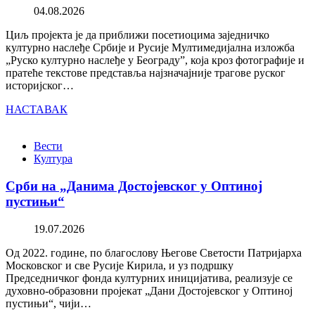
04.08.2026
Циљ пројекта је да приближи посетиоцима заједничко
културно наслеђе Србије и Русије Мултимедијална изложба
„Руско културно наслеђе у Београду”, која кроз фотографије и
пратеће текстове представља најзначајније трагове руског
историјског…
НАСТАВАК
Вести
Култура
Срби на „Данима Достојевског у Оптиној
пустињи“
19.07.2026
Од 2022. године, по благослову Његове Светости Патријарха
Московског и све Русије Кирила, и уз подршку
Председничког фонда културних иницијатива, реализује се
духовно-образовни пројекат „Дани Достојевског у Оптиној
пустињи“, чији…