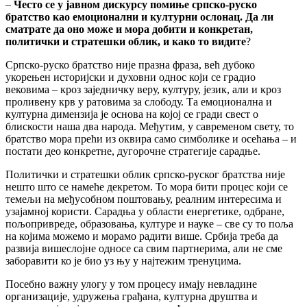
–
Често се у јавном дискурсу помиње српско-руско
братство као емоционални и културни ослонац. Да ли
сматрате да оно може и мора добити и конкретан,
политички и стратешки облик, и како то видите
?
Српско-руско братство није празна фраза, већ дубоко
укорењен историјски и духовни однос који се градио
вековима – кроз заједничку веру, културу, језик, али и кроз
проливену крв у ратовима за слободу. Та емоционална и
културна димензија је основа на којој се гради свест о
блискости наша два народа. Међутим, у савременом свету, то
братство мора прећи из оквира само симболике и осећања – и
постати део конкретне, дугорочне стратегије сарадње.
Политички и стратешки облик српско-руског братства није
нешто што се намеће декретом. То мора бити процес који се
темељи на међусобном поштовању, реалним интересима и
узајамној користи. Сарадња у области енергетике, одбране,
пољопривреде, образовања, културе и науке – све су то поља
на којима можемо и морамо радити више. Србија треба да
развија вишеслојне односе са свим партнерима, али не сме
заборавити ко је био уз њу у најтежим тренуцима.
Посебно важну улогу у том процесу имају невладине
организације, удружења грађана, културна друштва и