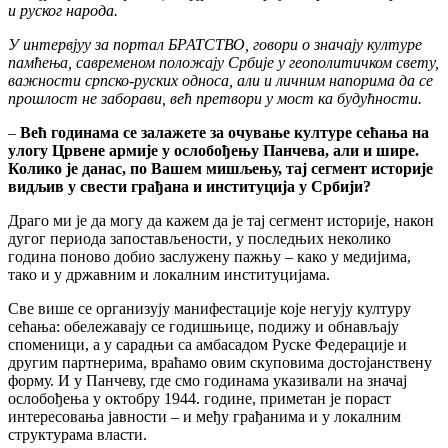
и руског народа.
У интервјуу за портал БРАТСТВО, говори о значају културе
памћења, савременом положају Србије у геополитичком свету,
важности српско-руских односа, али и личним напорима да се
прошлост не заборави, већ претвори у мост ка будућности.
–
Већ годинама се залажете за очување културе сећања на
улогу Црвене армије у ослобођењу Панчева, али и шире.
Колико је данас, по Вашем мишљењу, тај сегмент историје
видљив у свести грађана и институција у Србији?
Драго ми је да могу да кажем да је тај сегмент историје, након
дугог периода запостављености, у последњих неколико
година поново добио заслужену пажњу – како у медијима,
тако и у државним и локалним институцијама.
Све више се организују манифестације које негују културу
сећања: обележавају се годишњице, подижу и обнављају
споменици, а у сарадњи са амбасадом Руске Федерације и
другим партнерима, враћамо овим скуповима достојанствену
форму. И у Панчеву, где смо годинама указивали на значај
ослобођења у октобру 1944. године, приметан је пораст
интересовања јавности – и међу грађанима и у локалним
структурама власти.