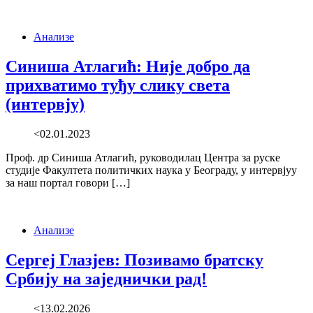
Анализе
Синиша Атлагић: Није добро да
прихватимо туђу слику света
(интервју)
<02.01.2023
Проф. др Синиша Атлагић, руководилац Центра за руске
студије Факултета политичких наука у Београду, у интервјуу
за наш портал говори […]
Анализе
Сергеј Глазјев: Позивамо братску
Србију на заједнички рад!
<13.02.2026