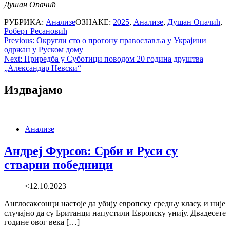
Душан Опачић
РУБРИКА:
Анализе
ОЗНАКЕ:
2025
,
Анализе
,
Душан Опачић
,
Роберт Ресановић
Post
Previous:
Округли сто о прогону православља у Украјини
одржан у Руском дому
navigation
Next:
Приредба у Суботици поводом 20 година друштва
„Александар Невски“
Издвајамо
Анализе
Андреј Фурсов: Срби и Руси су
стварни победници
<12.10.2023
Англосаксонци настоје да убију европску средњу класу, и није
случајно да су Британци напустили Европску унију. Двадесете
године овог века […]