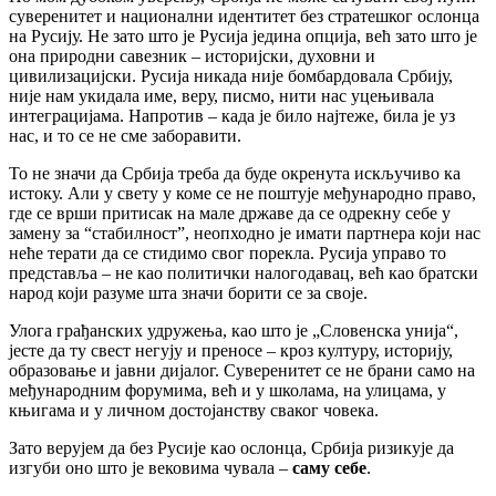
суверенитет и национални идентитет без стратешког ослонца
на Русију. Не зато што је Русија једина опција, већ зато што је
она природни савезник – историјски, духовни и
цивилизацијски. Русија никада није бомбардовала Србију,
није нам укидала име, веру, писмо, нити нас уцењивала
интеграцијама. Напротив – када је било најтеже, била је уз
нас, и то се не сме заборавити.
То не значи да Србија треба да буде окренута искључиво ка
истоку. Али у свету у коме се не поштује међународно право,
где се врши притисак на мале државе да се одрекну себе у
замену за “стабилност”, неопходно је имати партнера који нас
неће терати да се стидимо свог порекла. Русија управо то
представља – не као политички налогодавац, већ као братски
народ који разуме шта значи борити се за своје.
Улога грађанских удружења, као што је „Словенска унија“,
јесте да ту свест негују и преносе – кроз културу, историју,
образовање и јавни дијалог. Суверенитет се не брани само на
међународним форумима, већ и у школама, на улицама, у
књигама и у личном достојанству сваког човека.
Зато верујем да без Русије као ослонца, Србија ризикује да
изгуби оно што је вековима чувала –
саму себе
.