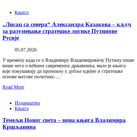
Књиге
„Лисац са севера“ Александра Казакова – кључ
за разумевање стратешке логике Путинове
Русије
05.07.2026
У времену када се о Владимиру Владимировичу Путину пише
више него о већини савремених државника, мало је књига
које покушавају да проникну у дубље идејне и стратешке
основе његове политике.…
Read More
Издаваштво
Књиге
Темељи Новог света – нова књига Владимира
Кршљанина