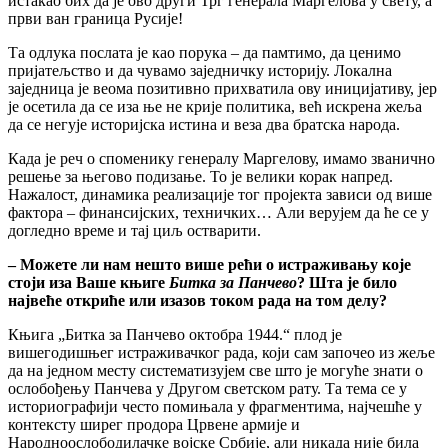
истакао бих да је ово други Трг генерала Маргелова у свету, а
први ван граница Русије!
Та одлука послата је као порука – да памтимо, да ценимо
пријатељство и да чувамо заједничку историју. Локална
заједница је веома позитивно прихватила ову иницијативу, јер
је осетила да се иза ње не крије политика, већ искрена жеља
да се негује историјска истина и веза два братска народа.
Када је реч о споменику генералу Маргелову, имамо званично
решење за његово подизање. То је велики корак напред.
Нажалост, динамика реализације тог пројекта зависи од више
фактора – финансијских, техничких… Али верујем да ће се у
догледно време и тај циљ остварити.
– Можете ли нам нешто више рећи о истраживању које
стоји иза Ваше књиге
Битка за Панчево
? Шта је било
највеће откриће или изазов током рада на том делу?
Књига „Битка за Панчево октобра 1944.“ плод је
вишегодишњег истраживачког рада, који сам започео из жеље
да на једном месту систематизујем све што је могуће знати о
ослобођењу Панчева у Другом светском рату. Та тема се у
историографији често помињала у фрагментима, најчешће у
контексту ширег продора Црвене армије и
Народноослободилачке војске Србије, али никада није била