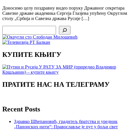
Доносимо целу поздравну видео поруку Државног секретара
Савезне државе академика Сергеја Глазјева упућену Округлом
столу „Србија и Савезна држава Русије […]
Search
КУПИТЕ КЊИГУ
ПРАТИТЕ НАС НА ТЕЛЕГРАМУ
Recent Posts
Здравко Шћепановић, градитељ братства и уредник
„Панонских нити“: Православље је пут у бољи свет