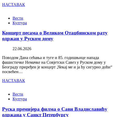
НАСТАВАК
Вести
Култура
Концерт песама о Великом Отаџбинском рату
одржан у Руском дому
22.06.2026
Поводом Дана сећања и туге и 85. годишњице напада
фашистичке Немачке на Совјетски Савез у Руском дому у
Београду приређен је концерт „Чекај ме и ја ћу сигурно доћи“
посвећен…
НАСТАВАК
Вести
Култура
Руска премијера филма о Сави Владиславићу
одржана у Санкт Петербургу