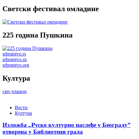
Светски фестивал омладине
225 година Пушкина
srbratstvo.rs
srbratstvo.ru
srbratstvo.org
Култура
сви чланци
Вести
Култура
Изложба „Руско културно наслеђе у Београду”
отворена у Библиотеци града