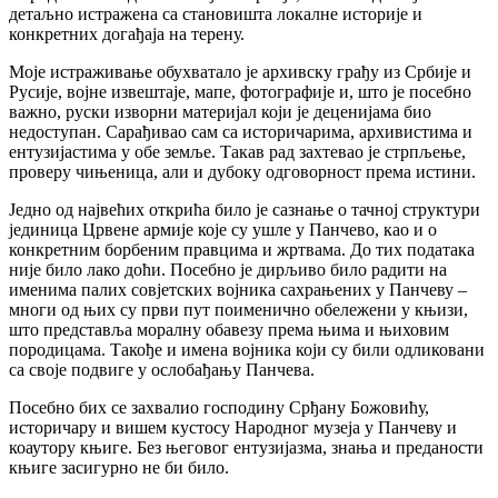
детаљно истражена са становишта локалне историје и
конкретних догађаја на терену.
Моје истраживање обухватало је архивску грађу из Србије и
Русије, војне извештаје, мапе, фотографије и, што је посебно
важно, руски изворни материјал који је деценијама био
недоступан. Сарађивао сам са историчарима, архивистима и
ентузијастима у обе земље. Такав рад захтевао је стрпљење,
проверу чињеница, али и дубоку одговорност према истини.
Једно од највећих открића било је сазнање о тачној структури
јединица Црвене армије које су ушле у Панчево, као и о
конкретним борбеним правцима и жртвама. До тих података
није било лако доћи. Посебно је дирљиво било радити на
именима палих совјетских војника сахрањених у Панчеву –
многи од њих су први пут поименично обележени у књизи,
што представља моралну обавезу према њима и њиховим
породицама. Такође и имена војника који су били одликовани
са своје подвиге у ослобађању Панчева.
Посебно бих се захвалио господину Срђану Божовићу,
историчару и вишем кустосу Народног музеја у Панчеву и
коаутору књиге. Без његовог ентузијазма, знања и преданости
књиге засигурно не би било.