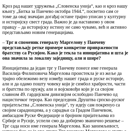
Кроз рад нашег удружења „Словенска унија“, као и кроз нашу
књигу „Битка за Панчево октобра 1944.“, посветио сам се
томе да овај значајан догађај остане трајно уписан у културну
и историјску свест града. Важно је да наставимо у овом
правцу – да историјску истину не само чувамо, већ и активно
представљамо новим генерацијама.
–
Трг и споменик генералу Маргелову у Панчеву
представљају ретке примере конкретне привржености
братству са Русијом. Како је текла та иницијатива и шта је
она значила за локалну заједницу, али и шире?
Иницијатива да један трг у Панчеву понесе име генерала
Василија Филиповича Маргелова проистекла је из жеље да
трајно обележимо везу између нашег града и руске историје,
али и да одамо пошту човеку који је симбол храбрости, части
и братства по оружју, али и војсковођи који је са својом
славном 49. гардијском дивизијом ослободио Панчево од
нацистичког терора. Као председник Друштва српско-руског
пријатељства „Словенска унија“, ту идеју сам покренуо са
својим сарадницима, а у сарадњи са Градом Панчевом,
амбасадом Руске Федерације и бројним пријатељима из
Србије и Русије, успели смо да добијемо званично решење –
Трг сада носи име генерала Маргелова. Као занимљивост,