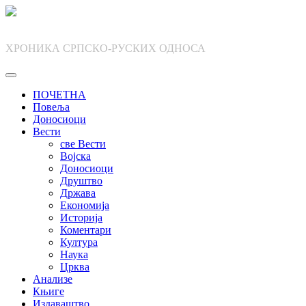
Skip
to
content
ХРОНИКА СРПСКО-РУСКИХ ОДНОСА
ПОЧЕТНА
Повеља
Доносиоци
Вести
све Вести
Војска
Доносиоци
Друштво
Држава
Економија
Историја
Коментари
Култура
Наука
Црква
Анализе
Књиге
Издаваштво