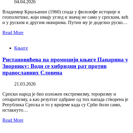
04.04.2026
Владимир Кршљанин (1960) спада у филозофе историје и
геополитике, који имају углед и значај не само у српским, већ
и у руским и другим оквирима. Путин му је доделио руско…
Read More
Књиге
Ристановићева на промоцији књиге Панарина у
Зворнику: Води се хибридни рат против
православних Словена
21.03.2026
Српски народ је био изложен екстремизму, тероризму и
сепаратизму, а као резултат одбране од тих напада створена је
Република Српска и то у вријеме када су Срби били сами,
истакнуто…
Read More