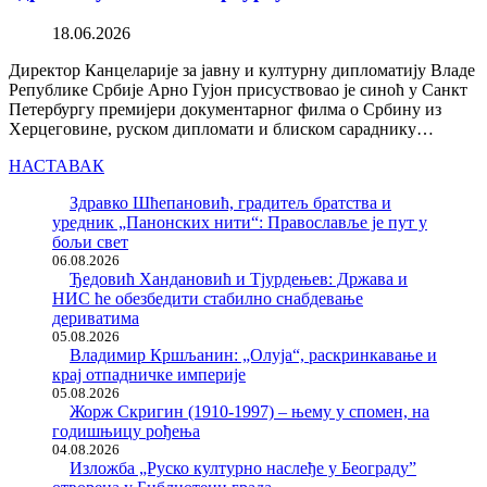
18.06.2026
Директор Канцеларије за јавну и културну дипломатију Владе
Републике Србије Арно Гујон присуствовао је синоћ у Санкт
Петербургу премијери документарног филма о Србину из
Херцеговине, руском дипломати и блиском сараднику…
НАСТАВАК
Здравко Шћепановић, градитељ братства и
уредник „Панонских нити“: Православље је пут у
бољи свет
06.08.2026
Ђедовић Хандановић и Тјурдењев: Држава и
НИС ће обезбедити стабилно снабдевање
дериватима
05.08.2026
Владимир Кршљанин: „Олуја“, раскринкавање и
крај отпадничке империје
05.08.2026
Жорж Скригин (1910-1997) – њему у спомен, на
годишњицу рођења
04.08.2026
Изложба „Руско културно наслеђе у Београду”