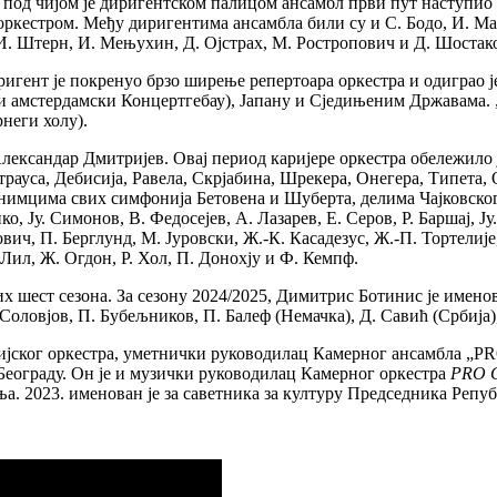
, под чијом је диригентском палицом ансамбл први пут наступио
ркестром. Међу диригентима ансамбла били су и С. Бодо, И. Мар
, И. Штерн, И. Мењухин, Д. Ојстрах, М. Ростропович и Д. Шостак
иригент је покренуо брзо ширење репертоара оркестра и одиграо 
 и амстердамски Концертгебау), Јапану и Сједињеним Државама. 
неги холу).
Александар Дмитријев. Овај период каријере оркестра обележило 
рауса, Дебисија, Равела, Скрјабина, Шрекера, Онегера, Типета, 
нимцима свих симфонија Бетовена и Шуберта, делима Чајковско
, Ју. Симонов, В. Федосејев, А. Лазарев, Е. Серов, Р. Баршај, Ју
ич, П. Берглунд, М. Јуровски, Ж.-К. Касадезус, Ж.-П. Тортелије
. Лил, Ж. Огдон, Р. Хол, П. Донохју и Ф. Кемпф.
х шест сезона. За сезону 2024/2025, Димитрис Ботинис је именов
оловјов, П. Бубељников, П. Балеф (Немачка), Д. Савић (Србија),
ијског оркестра, уметнички руководилац Камерног ансамбла „P
Београду. Он је и музички руководилац Камерног оркестра
PRO 
ња. 2023. именован је за саветника за културу Председника Репу