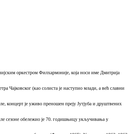
ијским оркестром Филхармоније, која носи име Дмитрија
ра Чајковског (као солиста је наступио млади, а већ славни
але, концерт је уживо преношен преју Јутјуба и друштвених
ле сезоне обележио је 70. годишњицу укључивања у