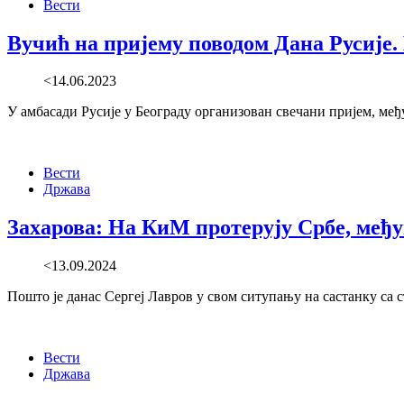
Вести
Вучић на пријему поводом Дана Русије
<14.06.2023
У амбасади Русије у Београду организован свечани пријем, ме
Вести
Држава
Захарова: На КиМ протерују Србе, међун
<13.09.2024
Пошто је данас Сергеј Лавров у свом ситупању на састанку са
Вести
Држава