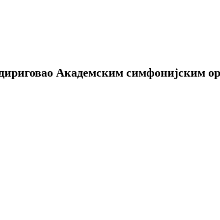
у дириговао Академским симфонијским о