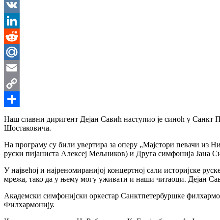
Messenger
VK
LinkedIn
Reddit
Mail.Ru
Email
Copy
Link
Share
Наш славни диригент Дејан Савић наступио је синоћ у Санкт 
Шостаковича.
На програму су били увертира за оперу „Мајстори певачи из Нир
руски пијаниста Алексеј Мељников) и Друга симфонија Јана Си
У највећој и најреномиранијој концертној сали историјске рус
мрежа, тако да у њему могу уживати и наши читаоци. Дејан Сав
Академски симфонијски оркестар Санктпетербуршке филхармони
Филхармонију.