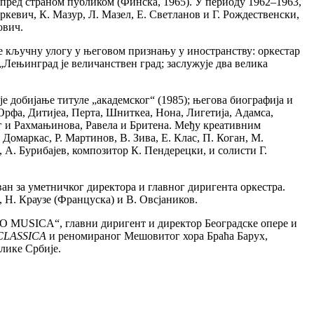
 пред страном публиком (Финска, 1965). У периоду 1962–1963,
кевич, К. Мазур, Л. Мазел, Е. Светланов и Г. Рождественски,
ович.
је кључну улогу у његовом признању у иностранству: оркестар
„Лењинград је величанствен град; заслужује два велика
је добијање титуле „академског“ (1985); његова биографија и
Орфа, Дитијеа, Перта, Шниткеа, Нона, Лигетија, Адамса,
г и Рахмањинова, Равела и Бритена. Међу креативним
. Домаркас, Р. Мартинов, В. Зива, Е. Клас, П. Коган, М.
, А. Бурибајев, композитор К. Пендерецки, и солисти Г.
ан за уметничког директора и главног диригента оркестра.
 Н. Краузе (Француска) и В. Овсјаников.
RO MUSICA“, главни диригент и директор Београдске опере и
CLASSICA
и реномираног Мешовитог хора Браћа Барух,
блике Србије.