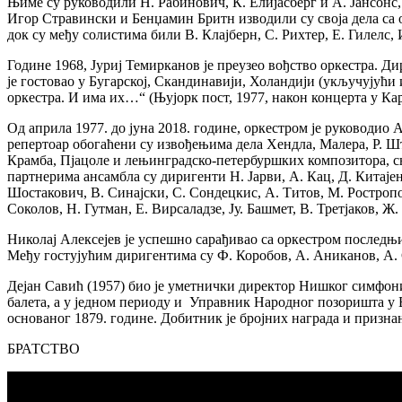
Њиме су руководили Н. Рабинович, К. Елијасберг и А. Јансонс
Игор Стравински и Бенџамин Бритн изводили су своја дела са о
док су међу солистима били В. Клајберн, С. Рихтер, Е. Гилелс
Године 1968, Јуриј Темирканов је преузео вођство оркестра. Д
је гостовао у Бугарској, Скандинавији, Холандији (укључујући
оркестра. И има их…“ (Њујорк пост, 1977, након концерта у Кар
Од априла 1977. до јуна 2018. године, оркестром је руководио 
репертоар обогаћени су извођењима дела Хендла, Малера, Р. Шт
Крамба, Пјацоле и лењинградско-петербуршких композитора, с
партнерима ансамбла су диригенти Н. Јарви, А. Кац, Д. Китајенко
Шостакович, В. Синајски, С. Сондецкис, А. Титов, М. Ростропов
Соколов, Н. Гутман, Е. Вирсаладзе, Ју. Башмет, В. Третјаков, Ж
Николај Алексејев је успешно сарађивао са оркестром последњи
Међу гостујућим диригентима су Ф. Коробов, А. Аниканов, А. С
Дејан Савић (1957) био је уметнички директор Нишког симфон
балета, а у једном периоду и Управник Народног позоришта у 
основаног 1879. године. Добитник је бројних награда и призна
БРАТСТВО