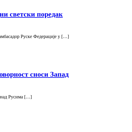
ни светски поредак
амбасадор Руске Федерације у […]
говорност сноси Запад
 над Русима […]