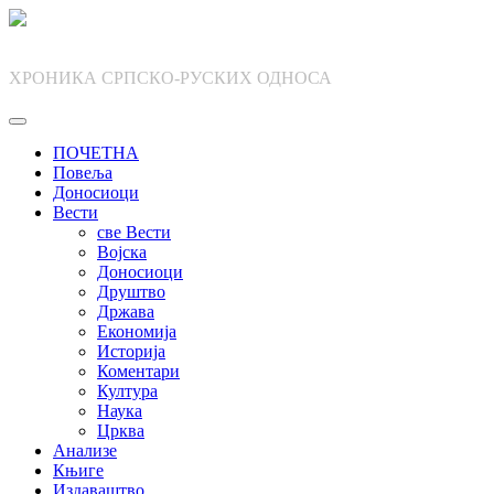
Skip
to
content
ХРОНИКА СРПСКО-РУСКИХ ОДНОСА
ПОЧЕТНА
Повеља
Доносиоци
Вести
све Вести
Војска
Доносиоци
Друштво
Држава
Економија
Историја
Коментари
Култура
Наука
Црква
Анализе
Књиге
Издаваштво