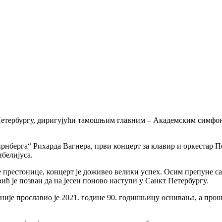
Петербургу, диригујући тамошњим главним – Академским симфон
нберга“ Рихарда Вагнера, први концерт за клавир и оркестар Пет
белијуса.
ке престонице, концерт је доживео велики успех. Осим препуне с
ић је позван да на јесен поново наступи у Санкт Петербургу.
је прославио је 2021. године 90. годишњицу оснивања, а прош