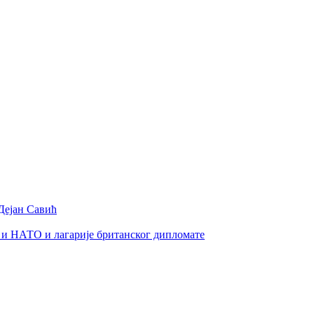
Дејан Савић
 и НАТО и лагарије британског дипломате