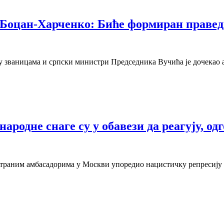
. Боцан-Харченко: Биће формиран правед
ђу званицама и српски министри Председника Вучића је дочекао 
ародне снаге су у обавези да реагују, од
 страним амбасадорима у Москви упоредио нацистичку репресију