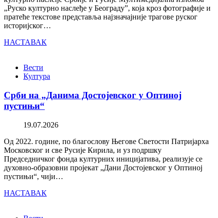
„Руско културно наслеђе у Београду”, која кроз фотографије и
пратеће текстове представља најзначајније трагове руског
историјског…
НАСТАВАК
Вести
Култура
Срби на „Данима Достојевског у Оптиној
пустињи“
19.07.2026
Од 2022. године, по благослову Његове Светости Патријарха
Московског и све Русије Кирила, и уз подршку
Председничког фонда културних иницијатива, реализује се
духовно-образовни пројекат „Дани Достојевског у Оптиној
пустињи“, чији…
НАСТАВАК