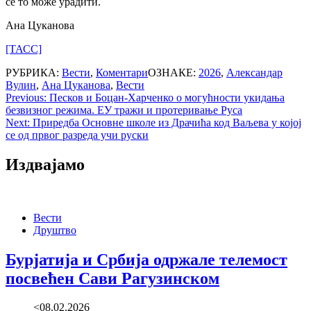
се то може урадити.
Ана Цуканова
[ТАСС]
РУБРИКА:
Вести
,
Коментари
ОЗНАКЕ:
2026
,
Александар
Вулин
,
Ана Цуканова
,
Вести
Post
Previous:
Песков и Боцан-Харченко о могућности укидања
безвизног режима. ЕУ тражи и протеривање Руса
navigation
Next:
Приредба Основне школе из Драчића код Ваљева у којој
се од првог разреда учи руски
Издвајамо
Вести
Друштво
Бурјатија и Србија одржале телемост
посвећен Сави Рагузинском
<08.02.2026