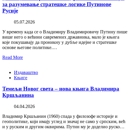
за разумевање стратешке логике Путинове
Русије
05.07.2026
У времену када се о Владимиру Владимировичу Путину пише
више него о већини савремених државника, мало је књига
које покушавају да проникну у дубље идејне и стратешке
основе његове политике.…
Read More
Издаваштво
Књиге
Темељи Новог света – нова књига Владимира
Кршљанина
04.04.2026
Владимир Кршљанин (1960) спада у филозофе историје и
геополитике, који имају углед и значај не само у српским, већ
и у руским и другим оквирима. Путин му је доделио руско…