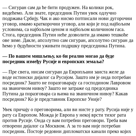
— Сигуран сам да ће бити продужен. На колики рок,
видећемо. Али знате, председник Путин увек одлучно
подржава Србију. Чак и ако нисмо потписали нови дугорочни
уговор, имамо краткорочни уговор, али који је под најбољим
условима, са најбољом ценом и најбољом количином гаса.
Стога, председник Путин неће дозволити да имамо тешкоће
ове зиме. Дакле, апсолутно сам сигуран, апсолутно сигуран да
ћемо у будућности уживати подршку председника Путина.
— По вашем мишљењу, ко би реално могао да буде
посредник између Русије и европских земаља?
— Пре свега, нисам сигуран да Европљани заиста желе да
воде истински дијалог са Русијом. Зашто им је онда потребан
посредник? Зашто не поразговарају са господином Лавровом
на званичном нивоу? Зашто не затраже од председника
Путина да поразговара са њима на званичном нивоу? Какав
посредник? Ко је представник Европске Уније?
Увек причају о преговорима, али ви нисте у рату. Русија није у
рату са Европом. Можда је Европа у некој врсти тихог рата
против Русије. Онда су вам потребни преговори. Треба вам
отворени дијалог са Москвом. А за то вам није потребан
посредник. Постоје редовни дипломатски канали преко којих