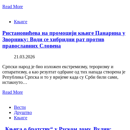
Read More
Књиге
Ристановићева на промоцији књиге Панарина у
Зворнику: Води се хибридни рат против
православних Словена
21.03.2026
Српски народ је био изложен екстремизму, тероризму и
сепаратизму, а као резултат одбране од тих напада створена је
Република Српска и то у вријеме када су Срби били сами,
истакнуто…
Read More
Вести
Друштво
Књиге
„Књига о братству“ у Руском дому. Вулин: