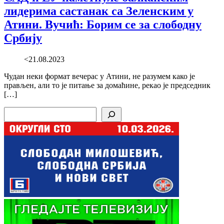
лидерима састанак са Зеленским у
Атини. Вучић: Борим се за слободну
Србију
<21.08.2023
Чудан неки формат вечерас у Атини, не разумем како је
прављен, али то је питање за домаћине, рекао је председник
[…]
Search