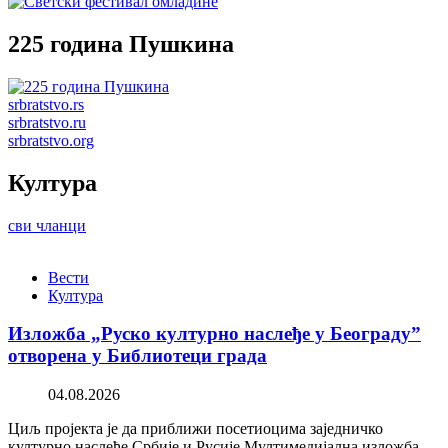
225 година Пушкина
srbratstvo.rs
srbratstvo.ru
srbratstvo.org
Култура
сви чланци
Вести
Култура
Изложба „Руско културно наслеђе у Београду”
отворена у Библиотеци града
04.08.2026
Циљ пројекта је да приближи посетиоцима заједничко
културно наслеђе Србије и Русије Мултимедијална изложба