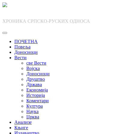
Skip
to
content
ХРОНИКА СРПСКО-РУСКИХ ОДНОСА
ПОЧЕТНА
Повеља
Доносиоци
Вести
све Вести
Војска
Доносиоци
Друштво
Држава
Економија
Историја
Коментари
Култура
Наука
Црква
Анализе
Књиге
Издаваштво