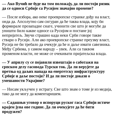
— Ако Вучић не буде на том положају, да ли постоји ризик
да се односи Србије са Русијом значајно промене?
— После избора, ако неке проевропске странке дођу на власт,
онда да. Апсолутно сам сигуран да ће таква влада, коју би
формирале прозападне снаге, учинити све што је могуће да
уништи било какве односе са Русијом и постане јој
непријатељ. Звучи страшно када неки Срби говоре такве
ствари о Русији. Али ако проевропске странке преузму власт,
Русија не би требало да очекује да ће и даље имати савезника.
Међу Србима, у самом народу – увек. Али са таквом
променом власти, не може се очекивати пријатељска влада.
— У априлу су се појавили извештаји о саботажи на
српском делу гасовода Турски ток. Да ли верујете да
претња од даљих напада на енергетску инфраструктуру
Србије и даље постоји? И да ли постоје докази о
умешаности Украјине?
— Нисам укључен у истрагу. Све што знам о томе је из медија,
тако да не могу да коментаришем.
— Садашњи уговор о испоруци руског гаса Србији истиче
крајем јуна ове године. Да ли очекујете да ће бити
продужен?