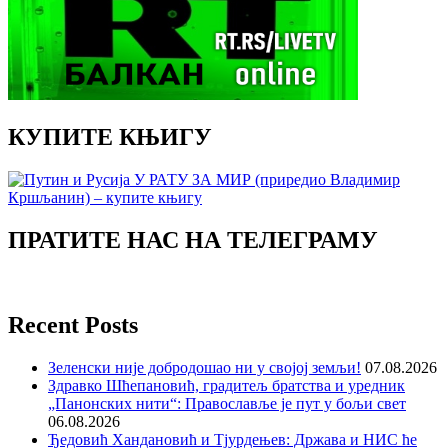
КУПИТЕ КЊИГУ
ПРАТИТЕ НАС НА ТЕЛЕГРАМУ
Recent Posts
Зеленски није добродошао ни у својој земљи!
07.08.2026
Здравко Шћепановић, градитељ братства и уредник
„Панонских нити“: Православље је пут у бољи свет
06.08.2026
Ђедовић Хандановић и Тјурдењев: Држава и НИС ће