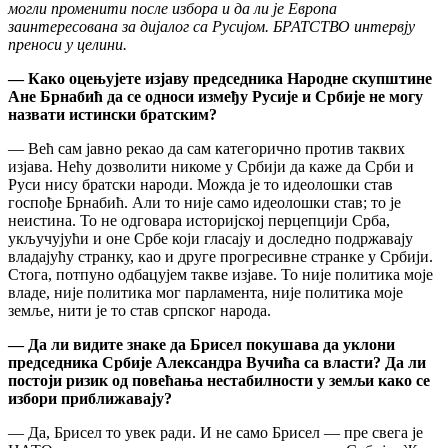
могли променити после избора и да ли је Европа
заинтересована за дијалог са Русијом. БРАТСТВО интервју
преноси у целини.
— Како оцењујете изјаву председника Народне скупштине
Ане Брнабић да се односи између Русије и Србије не могу
назвати истински братским?
— Већ сам јавно рекао да сам категорично против таквих
изјава. Нећу дозволити никоме у Србији да каже да Срби и
Руси нису братски народи. Можда је то идеолошки став
госпође Брнабић. Али то није само идеолошки став; то је
неистина. То не одговара историјској перцепцији Срба,
укључујући и оне Србе који гласају и доследно подржавају
владајућу странку, као и друге прогресивне странке у Србији.
Стога, потпуно одбацујем такве изјаве. То није политика моје
владе, није политика мог парламента, није политика моје
земље, нити је то став српског народа.
— Да ли видите знаке да Брисел покушава да уклони
председника Србије Александра Вучића са власти? Да ли
постоји ризик од повећања нестабилности у земљи како се
избори приближавају?
— Да, Брисел то увек ради. И не само Брисел — пре свега је