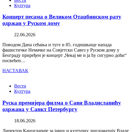
Вести
Култура
Концерт песама о Великом Отаџбинском рату
одржан у Руском дому
22.06.2026
Поводом Дана сећања и туге и 85. годишњице напада
фашистичке Немачке на Совјетски Савез у Руском дому у
Београду приређен је концерт „Чекај ме и ја ћу сигурно доћи“
посвећен…
НАСТАВАК
Вести
Култура
Руска премијера филма о Сави Владиславићу
одржана у Санкт Петербургу
18.06.2026
Директор Канцеларије за јавну и културну дипломатију Владе