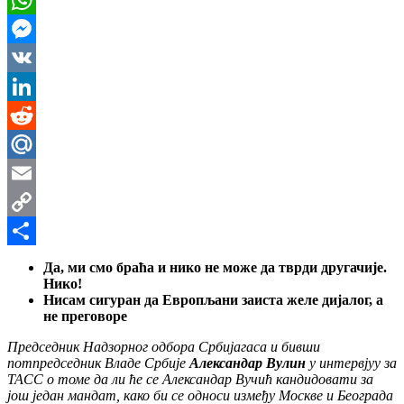
WhatsApp
Messenger
VK
LinkedIn
Reddit
Mail.Ru
Email
Copy
Link
Share
Да, ми смо браћа и нико не може да тврди другачије.
Нико!
Нисам сигуран да Европљани заиста желе дијалог, а
не преговоре
Председник Надзорног одбора Србијагаса и бивши
потпредседник Владе Србије
Александар Вулин
у интервјуу за
ТАСС о томе да ли ће се Александар Вучић кандидовати за
још један мандат, како би се односи између Москве и Београда