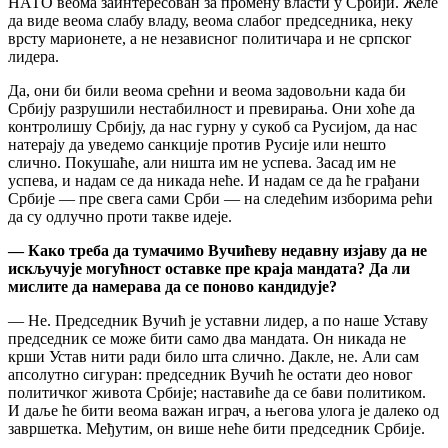
НАТО веома заинтересован за промену власти у Србији. Желе
да виде веома слабу владу, веома слабог председника, неку
врсту марионете, а не независног политичара и не српског
лидера.
Да, они би били веома срећни и веома задовољни када би
Србију разрушили нестабилност и превирања. Они хоће да
контролишу Србију, да нас гурну у сукоб са Русијом, да нас
натерају да уведемо санкције против Русије или нешто
слично. Покушаће, али ништа им не успева. Засад им не
успева, и надам се да никада неће. И надам се да ће грађани
Србије — пре свега сами Срби — на следећим изборима рећи
да су одлучно проти такве идеје.
— Како треба да тумачимо Вучићеву недавну изјаву да не
искључује могућност оставке пре краја мандата? Да ли
мислите да намерава да се поново кандидује?
— Не. Председник Вучић је уставни лидер, а по наше Уставу
председник се може бити само два мандата. Он никада не
крши Устав нити ради било шта слично. Дакле, не. Али сам
апсолутно сигуран: председник Вучић ће остати део новог
политичког живота Србије; наставиће да се бави политиком.
И даље ће бити веома важан играч, а његова улога је далеко од
завршетка. Међутим, он више неће бити председник Србије.