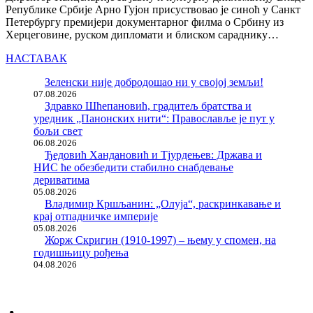
Републике Србије Арно Гујон присуствовао је синоћ у Санкт
Петербургу премијери документарног филма о Србину из
Херцеговине, руском дипломати и блиском сараднику…
НАСТАВАК
Зеленски није добродошао ни у својој земљи!
07.08.2026
Здравко Шћепановић, градитељ братства и
уредник „Панонских нити“: Православље је пут у
бољи свет
06.08.2026
Ђедовић Хандановић и Тјурдењев: Држава и
НИС ће обезбедити стабилно снабдевање
дериватима
05.08.2026
Владимир Кршљанин: „Олуја“, раскринкавање и
крај отпадничке империје
05.08.2026
Жорж Скригин (1910-1997) – њему у спомен, на
годишњицу рођења
04.08.2026