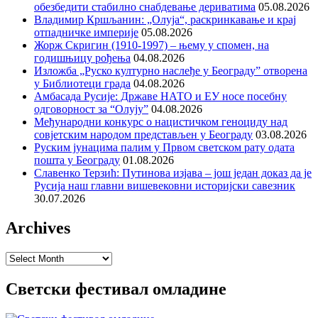
обезбедити стабилно снабдевање дериватима
05.08.2026
Владимир Кршљанин: „Олуја“, раскринкавање и крај
отпадничке империје
05.08.2026
Жорж Скригин (1910-1997) – њему у спомен, на
годишњицу рођења
04.08.2026
Изложба „Руско културно наслеђе у Београду” отворена
у Библиотеци града
04.08.2026
Амбасада Русије: Државе НАТО и ЕУ носе посебну
одговорност за “Олују”
04.08.2026
Међународни конкурс о нацистичком геноциду над
совјетским народом представљен у Београду
03.08.2026
Руским јунацима палим у Првом светском рату одата
пошта у Београду
01.08.2026
Славенко Терзић: Путинова изјава – још један доказ да је
Русија наш главни вишевековни историјски савезник
30.07.2026
Archives
Archives
Светски фестивал омладине