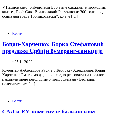
У Националној библиотеци Бурјатије одржана је промоција
књиге „Гроф Сава Владиславић Рагузински: 300 година од
оснивања града Троицкосавска“, која је […]
Вести
Боцан-Харченко: Борко Стефановић
предлаже Србији бумеранг-санкције
<25.11.2022
Коментар Амбасадора Русије у Београду Александра Боцан-
Харченка: Сматрамо да је неопходно реаговати на предлог
парламентарне резолуције о придруживању Београда
нелегитимним […]
Вести
САД и ЕУ наметнуле балканским