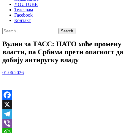
YOUTUBE
Телеграм
Facebook
Контакт
Search
for:
Вулин за ТАСС: НАТО хоће промену
власти, па Србима прети опасност да
добију антируску владу
01.06.2026
Facebook
X
Telegram
Viber