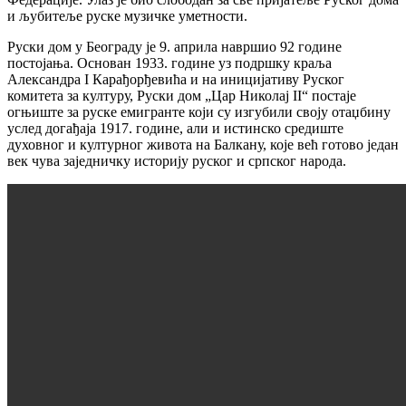
и љубитеље руске музичке уметности.
Руски дом у Београду је 9. априла навршио 92 године
постојања. Основан 1933. године уз подршку краља
Александра I Карађорђевића и на иницијативу Руског
комитета за културу, Руски дом „Цар Николај II“ постаје
огњиште за руске емигранте који су изгубили своју отаџбину
услед догађаја 1917. године, али и истинско средиште
духовног и културног живота на Балкану, које већ готово један
век чува заједничку историју руског и српског народа.