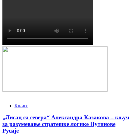
Књиге
„Лисац са севера“ Александра Казакова – кључ
за разумевање стратешке логике Путинове
Русије