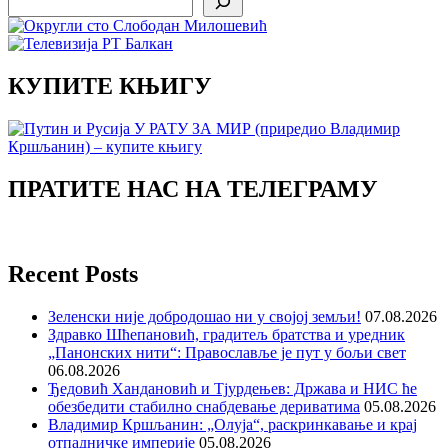
КУПИТЕ КЊИГУ
ПРАТИТЕ НАС НА ТЕЛЕГРАМУ
Recent Posts
Зеленски није добродошао ни у својој земљи!
07.08.2026
Здравко Шћепановић, градитељ братства и уредник
„Панонских нити“: Православље је пут у бољи свет
06.08.2026
Ђедовић Хандановић и Тјурдењев: Држава и НИС ће
обезбедити стабилно снабдевање дериватима
05.08.2026
Владимир Кршљанин: „Олуја“, раскринкавање и крај
отпадничке империје
05.08.2026