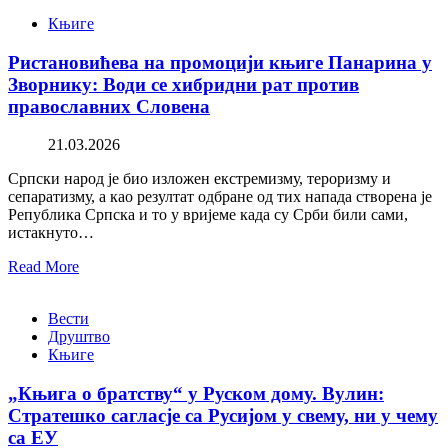
Књиге
Ристановићева на промоцији књиге Панарина у
Зворнику: Води се хибридни рат против
православних Словена
21.03.2026
Српски народ је био изложен екстремизму, тероризму и
сепаратизму, а као резултат одбране од тих напада створена је
Република Српска и то у вријеме када су Срби били сами,
истакнуто…
Read More
Вести
Друштво
Књиге
„Књига о братству“ у Руском дому. Вулин:
Стратешко сагласје са Русијом у свему, ни у чему
са ЕУ