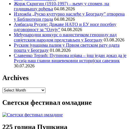
Жорж Скригин (1910-1997) – њему у спомен, на
годишњицу рођења
04.08.2026
Изложба „Руско културно наслеђе у Београду” отворена
у Библиотеци града
04.08.2026
Амбасада Русије: Државе НАТО и ЕУ носе посебну
одговорност за “Олују”
04.08.2026
Међународни конкурс о нацистичком геноциду над
совјетским народом представљен у Београду
03.08.2026
Руским јунацима палим у Првом светском рату одата
пошта у Београду
01.08.2026
Славенко Терзић: Путинова изјава – још један доказ да је
Русија наш главни вишевековни историјски савезник
30.07.2026
Archives
Archives
Светски фестивал омладине
225 година Пушкина