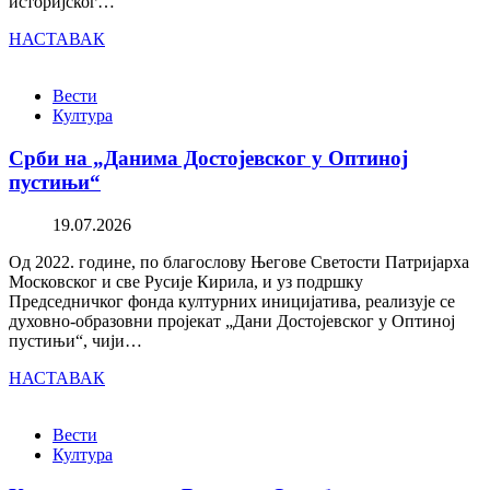
историјског…
НАСТАВАК
Вести
Култура
Срби на „Данима Достојевског у Оптиној
пустињи“
19.07.2026
Од 2022. године, по благослову Његове Светости Патријарха
Московског и све Русије Кирила, и уз подршку
Председничког фонда културних иницијатива, реализује се
духовно-образовни пројекат „Дани Достојевског у Оптиној
пустињи“, чији…
НАСТАВАК
Вести
Култура