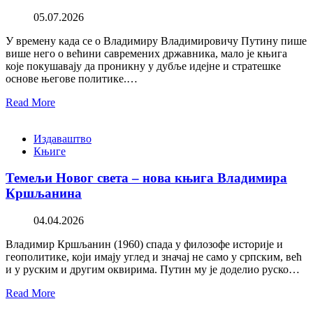
05.07.2026
У времену када се о Владимиру Владимировичу Путину пише
више него о већини савремених државника, мало је књига
које покушавају да проникну у дубље идејне и стратешке
основе његове политике.…
Read More
Издаваштво
Књиге
Темељи Новог света – нова књига Владимира
Кршљанина
04.04.2026
Владимир Кршљанин (1960) спада у филозофе историје и
геополитике, који имају углед и значај не само у српским, већ
и у руским и другим оквирима. Путин му је доделио руско…
Read More