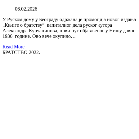
06.02.2026
У Руском дому у Београду одржана је промоција новог издања
„Књиге о братству“, капиталног дела руског аутора
Александра Курчанинова, први пут објављеног у Нишу давне
1936. године. Ово вече окупило…
Read More
БРАТСТВО 2022.