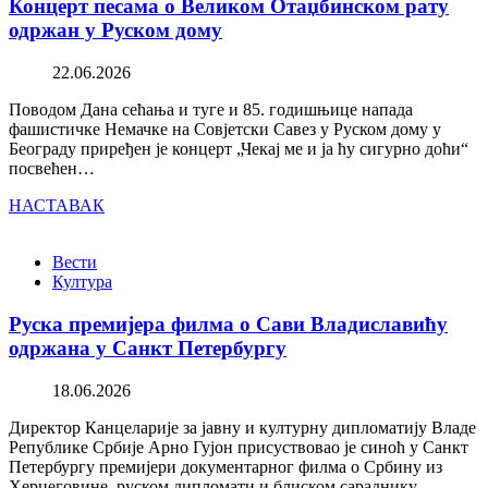
Концерт песама о Великом Отаџбинском рату
одржан у Руском дому
22.06.2026
Поводом Дана сећања и туге и 85. годишњице напада
фашистичке Немачке на Совјетски Савез у Руском дому у
Београду приређен је концерт „Чекај ме и ја ћу сигурно доћи“
посвећен…
НАСТАВАК
Вести
Култура
Руска премијера филма о Сави Владиславићу
одржана у Санкт Петербургу
18.06.2026
Директор Канцеларије за јавну и културну дипломатију Владе
Републике Србије Арно Гујон присуствовао је синоћ у Санкт
Петербургу премијери документарног филма о Србину из
Херцеговине, руском дипломати и блиском сараднику…