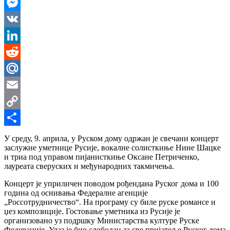
WhatsApp
Messenger
VK
LinkedIn
Reddit
Mail.Ru
Email
Copy
Link
Share
У среду, 9. априла, у Руском дому одржан je свечани концерт
заслужне уметнице Русије, вокалне солисткиње Нине Шацке
и триа под управом пијанисткиње Оксане Петриченко,
лауреата сверуских и међународних такмичења.
Концерт je уприличен поводом рођендана Руског дома и 100
година од оснивања Федералне агенције
„Россотрудничество“. На програму су биле руске романсе и
џез композиције. Гостовање уметника из Русије је
организовано уз подршку Министарства културе Руске
Федерације. Улаз је био слободан за све пријатеље Руског дома