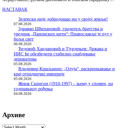
НАСТАВАК
Зеленски није добродошао ни у својој земљи!
07.08.2026
Здравко Шћепановић, градитељ братства и
уредник „Панонских нити“: Православље је пут у
бољи свет
06.08.2026
Ђедовић Хандановић и Тјурдењев: Држава и
НИС ће обезбедити стабилно снабдевање
дериватима
05.08.2026
Владимир Кршљанин: „Олуја“, раскринкавање и
крај отпадничке империје
05.08.2026
Жорж Скригин (1910-1997) – њему у спомен, на
годишњицу рођења
04.08.2026
Архиве
Архиве