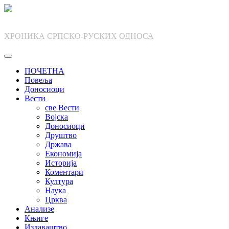
Skip
to
content
ХРОНИКА СРПСКО-РУСКИХ ОДНОСА
ПОЧЕТНА
Повеља
Доносиоци
Вести
све Вести
Војска
Доносиоци
Друштво
Држава
Економија
Историја
Коментари
Култура
Наука
Црква
Анализе
Књиге
Издаваштво