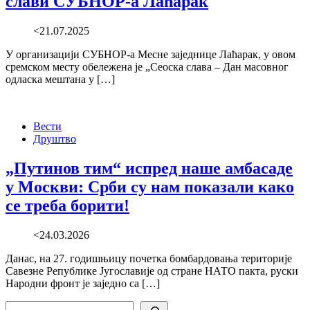
слави СУБНОР-а Лаћарак
<21.07.2025
У организацији СУБНОР-а Месне заједнице Лаћарак, у овом
сремском месту обележена је „Сеоска слава – Дан масовног
одласка мештана у […]
Вести
Друштво
„Путинов тим“ испред наше амбасаде
у Москви: Срби су нам показали како
се треба борити!
<24.03.2026
Данас, на 27. годишњицу почетка бомбардовања територије
Савезне Републике Југославије од стране НАТО пакта, руски
Народни фронт је заједно са […]
Search