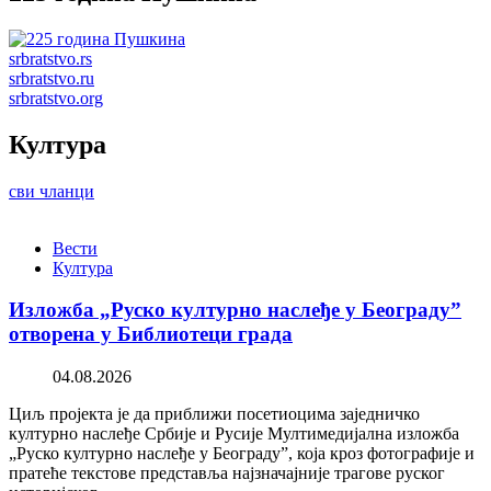
srbratstvo.rs
srbratstvo.ru
srbratstvo.org
Култура
сви чланци
Вести
Култура
Изложба „Руско културно наслеђе у Београду”
отворена у Библиотеци града
04.08.2026
Циљ пројекта је да приближи посетиоцима заједничко
културно наслеђе Србије и Русије Мултимедијална изложба
„Руско културно наслеђе у Београду”, која кроз фотографије и
пратеће текстове представља најзначајније трагове руског