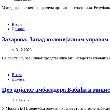
Услед провокативних промена правила његовог рада, Република
Вести
Држава
Захарова: Запад колонијалном управом 
<13.12.2023
На брифингу званичног представника Министарства спољних по
Вести
Држава
Цео дијалог амбасадора Бабића и мини
<11.12.2025
У Москви је 11. децембра одржан округли сто за стране амбаса