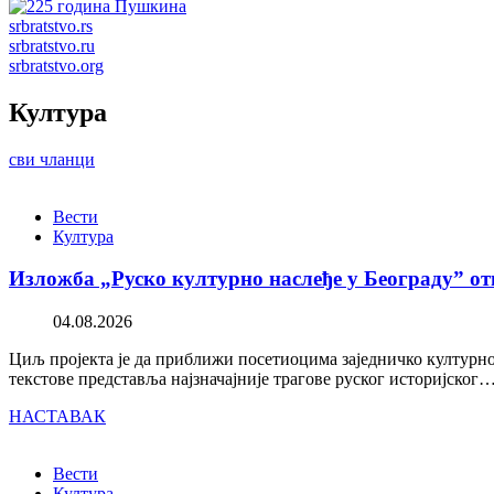
srbratstvo.rs
srbratstvo.ru
srbratstvo.org
Култура
сви чланци
Вести
Култура
Изложба „Руско културно наслеђе у Београду” от
04.08.2026
Циљ пројекта је да приближи посетиоцима заједничко културно 
текстове представља најзначајније трагове руског историјског
НАСТАВАК
Вести
Култура