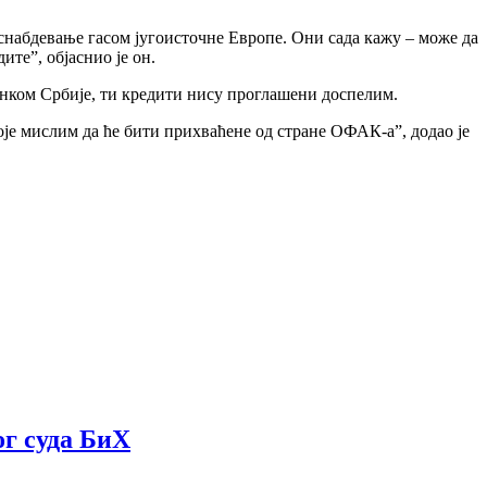
 снабдевање гасом југоисточне Европе. Они сада кажу – може да
ите”, објаснио је он.
банком Србије, ти кредити нису проглашени доспелим.
је мислим да ће бити прихваћене од стране ОФАК-а”, додао је
ог суда БиХ