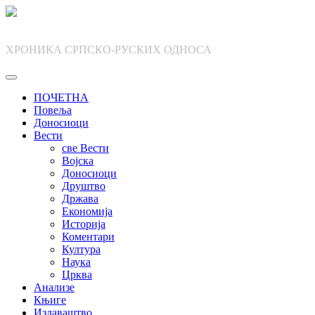
Skip
to
content
ХРОНИКА СРПСКО-РУСКИХ ОДНОСА
ПОЧЕТНА
Повеља
Доносиоци
Вести
све Вести
Војска
Доносиоци
Друштво
Држава
Економија
Историја
Коментари
Култура
Наука
Црква
Анализе
Књиге
Издаваштво