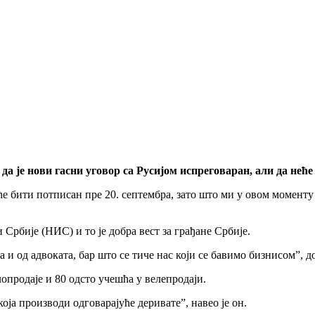
а је нови гасни уговор са Русијом испреговаран, али да неће
е бити потписан пре 20. септембра, зато што ми у овом моменту 
 Србије (НИС) и то је добра вест за грађане Србије.
 од адвоката, бар што се тиче нас који се бавимо бизнисом”, до
опродаје и 80 одсто учешћа у велепродаји.
оја производи одговарајуће деривате”, навео је он.