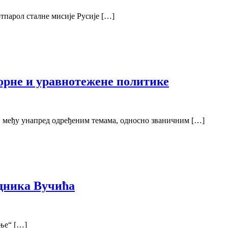
тпарол сталне мисије Русије […]
ворне и уравнотежене политике
, међу унапред одређеним темама, односно званичним […]
едника Вучића
ање“ […]