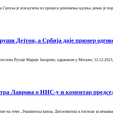
 Српска је искључена из процеса доношења одлука, рекао је пор
руши Дејтон, а Србија даје пример одго
слова Русије Марије Захарове, одржаном у Москви, 12.12.2023
стра Лаврова о НИС-у и коментар предс
доре на тему „Украјинска криза. Дипломатија и изгледи за решав