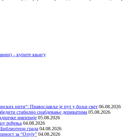
нских нити“: Православље је пут у бољи свет
06.08.2026
збедити стабилно снабдевање дериватима
05.08.2026
адничке империје
05.08.2026
ицу рођења
04.08.2026
 Библиотеци града
04.08.2026
орност за “Олују”
04.08.2026