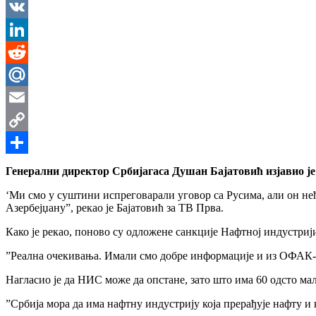
Messenger
VK
LinkedIn
Reddit
Mail.Ru
Email
Copy
Link
Share
Генерални директор Србијагаса Душан Бајатовић изјавио је д
‘Ми смо у суштини испреговарали уговор са Русима, али он нећ
Азербејџану”, рекао је Бајатовић за ТВ Прва.
Како је рекао, поново су одложене санкције Нафтној индустрији
”Реална очекивања. Имали смо добре информације и из ОФАК-а и
Нагласио је да НИС може да опстане, зато што има 60 одсто мал
”Србија мора да има нафтну индустрију која прерађује нафту и к