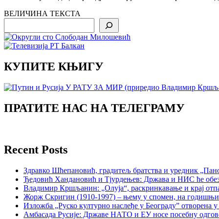
ВЕЛИЧИНА ТЕКСТА
Search
КУПИТЕ КЊИГУ
ПРАТИТЕ НАС НА ТЕЛЕГРАМУ
Recent Posts
Здравко Шћепановић, градитељ братства и уредник „Пано
Ђедовић Хандановић и Тјурдењев: Држава и НИС ће обе
Владимир Кршљанин: „Олуја“, раскринкавање и крај отп
Жорж Скригин (1910-1997) – њему у спомен, на годишњ
Изложба „Руско културно наслеђе у Београду” отворена у
Амбасада Русије: Државе НАТО и ЕУ носе посебну одгов