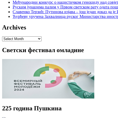
Међународни конкурс о нацистичком геноциду над совје
Руским јунацима палим у Првом светском рату одата пош
Славенко Терзић: Путинова изјава – још један доказ да ј
Ђурђеву уручена Захвалница руског Министарства иност
Archives
Archives
Светски фестивал омладине
225 година Пушкина