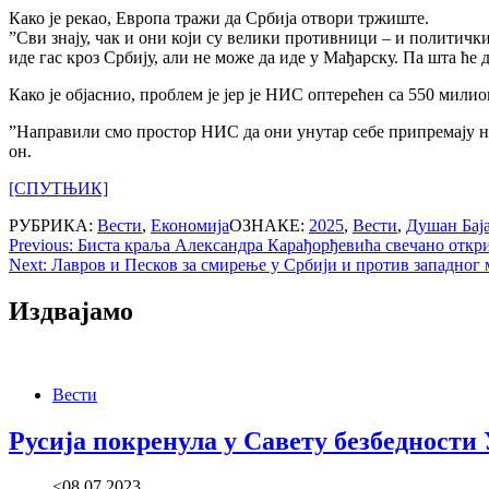
Како је рекао, Европа тражи да Србија отвори тржиште.
”Сви знају, чак и они који су велики противници – и политичк
иде гас кроз Србију, али не може да иде у Мађарску. Па шта ће 
Како је објаснио, проблем је јер је НИС оптерећен са 550 мили
”Направили смо простор НИС да они унутар себе припремају не
он.
[СПУТЊИК]
РУБРИКА:
Вести
,
Економија
ОЗНАКЕ:
2025
,
Вести
,
Душан Бај
Post
Previous:
Биста краља Александра Карађорђевића свечано откри
Next:
Лавров и Песков за смирење у Србији и против западног
navigation
Издвајамо
Вести
Русија покренула у Савету безбедности
<08.07.2023