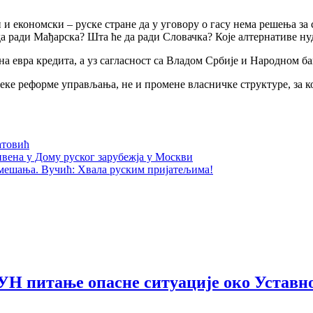
и и економски – руске стране да у уговору о гасу нема решења за
да ради Мађарска? Шта ће да ради Словачка? Које алтернативе нуд
она евра кредита, а уз сагласност са Владом Србије и Народном 
ке реформе управљања, не и промене власничке структуре, за ко
атовић
вена у Дому руског зарубежја у Москви
 мешања. Вучић: Хвала руским пријатељима!
 УН питање опасне ситуације око Уставн