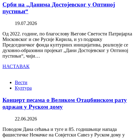
Срби на „Данима Достојевског у Оптиној
пустињи“
19.07.2026
Од 2022. године, по благослову Његове Светости Патријарха
Московског и све Русије Кирила, и уз подршку
Председничког фонда културних иницијатива, реализује се
духовно-образовни пројекат „Дани Достојевског у Оптиној
пустињи“, чији…
НАСТАВАК
Вести
Култура
Концерт песама о Великом Отаџбинском рату
одржан у Руском дому
22.06.2026
Поводом Дана сећања и туге и 85. годишњице напада
фашистичке Немачке на Совјетски Савез у Руском дому у