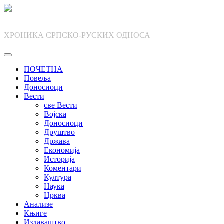
Skip
to
content
ХРОНИКА СРПСКО-РУСКИХ ОДНОСА
ПОЧЕТНА
Повеља
Доносиоци
Вести
све Вести
Војска
Доносиоци
Друштво
Држава
Економија
Историја
Коментари
Култура
Наука
Црква
Анализе
Књиге
Издаваштво