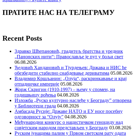
ПРАТИТЕ НАС НА ТЕЛЕГРАМУ
Recent Posts
Здравко Шћепановић, градитељ братства и уредник
„Панонских нити“: Православље је пут у бољи свет
06.08.2026
Ђедовић Хандановић и Тјурдењев: Држава и НИС ће
обезбедити стабилно снабдевање дериватима
05.08.2026
Владимир Кршљанин: „Олуја“, раскринкавање и крај
отпадничке империје
05.08.2026
Жорж Скригин (1910-1997) – њему у спомен, на
годишњицу рођења
04.08.2026
Изложба „Руско културно наслеђе у Београду” отворена
у Библиотеци града
04.08.2026
Амбасада Русије: Државе НАТО и ЕУ носе посебну
одговорност за “Олују”
04.08.2026
Међународни конкурс о нацистичком геноциду над
совјетским народом представљен у Београду
03.08.2026
Руским јунацима палим у Првом светском рату одата