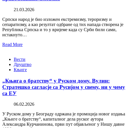
21.03.2026
Српски народ је био изложен екстремизму, тероризму и
сепаратизму, а као резултат одбране од тих напада створена је
Република Српска и то у вријеме када су Срби били сами,
истакнуто…
Read More
Вести
Друштво
Књиге
„Књига о братству“ у Руском дому. Вулин:
Стратешко сагласје са Русијом у свему, ни у чему
са ЕУ
06.02.2026
У Руском дому у Београду одржана је промоција новог издања
„Књиге о братству“, капиталног дела руског аутора
Александра Курчанинова, први пут објављеног у Нишу давне