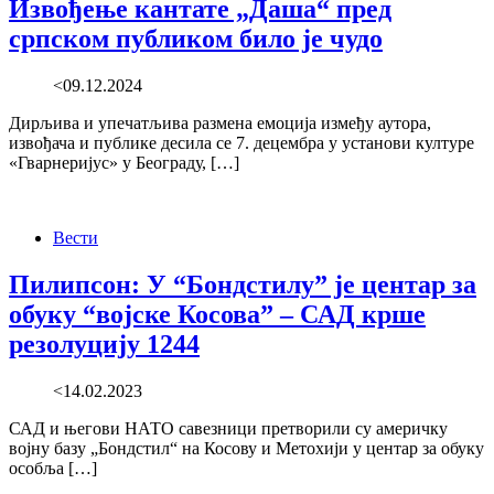
Извођење кантате „Даша“ пред
српском публиком било је чудо
<09.12.2024
Дирљива и упечатљива размена емоција између аутора,
извођача и публике десила се 7. децембра у установи културе
«Гварнеријус» у Београду, […]
Вести
Пилипсон: У “Бондстилу” је центар за
обуку “војске Косова” – САД крше
резолуцију 1244
<14.02.2023
САД и његови НАТО савезници претворили су америчку
војну базу „Бондстил“ на Косову и Метохији у центар за обуку
особља […]