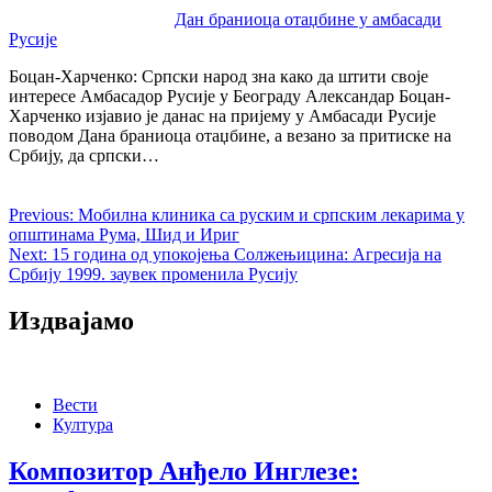
Дан браниоца отаџбине у амбасади
Русије
Боцан-Харченко: Српски народ зна како да штити своје
интересе Амбасадор Русије у Београду Александар Боцан-
Харченко изјавио је данас на пријему у Амбасади Русије
поводом Дана браниоца отаџбине, а везано за притиске на
Србију, да српски…
Previous:
Мобилна клиника са руским и српским лекарима у
општинама Рума, Шид и Ириг
Next:
15 година од упокојења Солжењицина: Агресија на
Србију 1999. заувек променила Русију
Издвајамо
Вести
Култура
Композитор Анђело Инглезе: