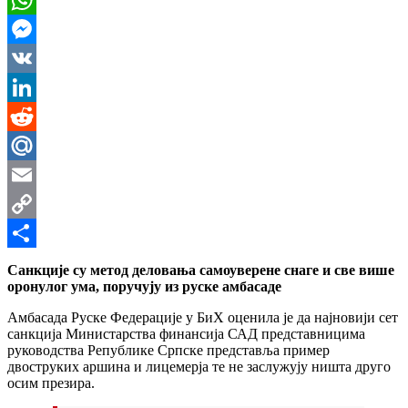
WhatsApp
Messenger
VK
LinkedIn
Reddit
Mail.Ru
Email
Copy
Link
Share
Санкције су метод деловања самоуверене снаге и све више
оронулог ума, поручују из руске амбасаде
Амбасадa Руске Федерације у БиХ оценила је да најновији сет
санкција Министарства финансија САД представницима
руководства Републике Српске представља пример
двоструких аршина и лицемерја те не заслужују ништа друго
осим презира.