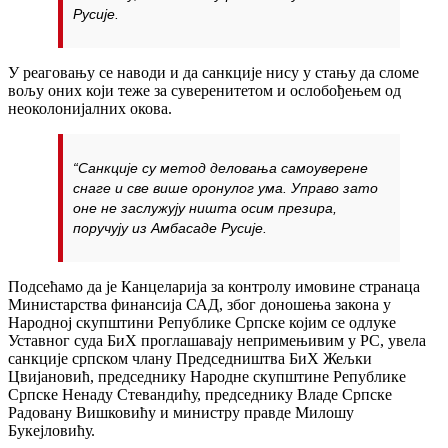
Русије.
У реаговању се наводи и да санкције нису у стању да сломе
вољу оних који теже за суверенитетом и ослобођењем од
неоколонијалних окова.
“Санкције су метод деловања самоуверене
снаге и све више оронулог ума. Управо зато
оне не заслужују ништа осим презира,
поручују из Амбасаде Русије.
Подсећамо да је Канцеларија за контролу имовине странаца
Министарства финансија САД, због доношења закона у
Народној скупштини Републике Српске којим се одлуке
Уставног суда БиХ проглашавају непримењивим у РС, увела
санкције српском члану Председништва БиХ Жељки
Цвијановић, председнику Народне скупштине Републике
Српске Ненаду Стевандићу, председнику Владе Српске
Радовану Вишковићу и министру правде Милошу
Букејловићу.