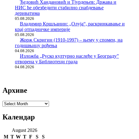
Ђедовић Хандановић и Тјурдењев: Држава и
НИС ће обезбедити стабилно снабдевање
дериватима
05.08.2026
Владимир Кршљанин: „Олуја“, раскринкавање и
крај отпадничке империје
05.08.2026
Жорж Скригин (1910-1997) – њему у спомен, на
годишњицу рођења
04.08.2026
Изложба „Руско културно наслеђе у Београду”
отворена у Библиотеци града
04.08.2026
Архиве
Архиве
Календар
August 2026
M
T
W
T
F
S
S