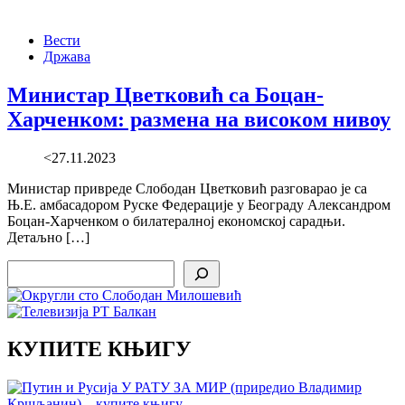
Вести
Држава
Министар Цветковић са Боцан-
Харченком: размена на високом нивоу
<27.11.2023
Министар привреде Слободан Цветковић разговарао је са
Њ.Е. амбасадором Руске Федерације у Београду Александром
Боцан-Харченком о билатералној економској сарадњи.
Детаљно […]
Search
КУПИТЕ КЊИГУ