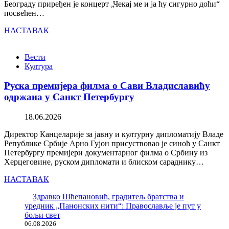
Београду приређен је концерт „Чекај ме и ја ћу сигурно доћи“
посвећен…
НАСТАВАК
Вести
Култура
Руска премијера филма о Сави Владиславићу
одржана у Санкт Петербургу
18.06.2026
Директор Канцеларије за јавну и културну дипломатију Владе
Републике Србије Арно Гујон присуствовао је синоћ у Санкт
Петербургу премијери документарног филма о Србину из
Херцеговине, руском дипломати и блиском сараднику…
НАСТАВАК
Здравко Шћепановић, градитељ братства и
уредник „Панонских нити“: Православље је пут у
бољи свет
06.08.2026