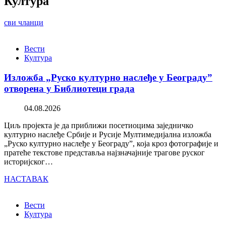
Култура
сви чланци
Вести
Култура
Изложба „Руско културно наслеђе у Београду”
отворена у Библиотеци града
04.08.2026
Циљ пројекта је да приближи посетиоцима заједничко
културно наслеђе Србије и Русије Мултимедијална изложба
„Руско културно наслеђе у Београду”, која кроз фотографије и
пратеће текстове представља најзначајније трагове руског
историјског…
НАСТАВАК
Вести
Култура