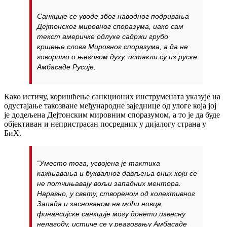
Санкције се уводе због наводног подривања
Дејтонског мировног споразума, иако сам
текст америчке одлуке садржи грубо
кршење слова Мировног споразума, а да не
говоримо о његовом духу, истакли су из руске
Амбасаде Русије.
Како истичу, коришћење санкционих инструмената указује на
одустајање такозване међународне заједнице од улоге која јој
је додељена Дејтонским мировним споразумом, а то је да буде
објективан и непристрасан посредник у дијалогу страна у
БиХ.
“Уместо тога, усвојена је тактика
кажњавања и буквалног дављења оних који се
не потчињавају вољи западних ментора.
Наравно, у свету, створеном од колективног
Запада и заснованом на моћи новца,
финансијске санкције могу донети извесну
нелагоду, истиче се у реаговању Амбасаде