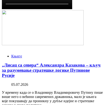
Књиге
„Лисац са севера“ Александра Казакова – кључ
за разумевање стратешке логике Путинове
Русије
05.07.2026
У времену када се о Владимиру Владимировичу Путину пише
више него о већини савремених државника, мало је књига
које покушавају да проникну у дубље идејне и стратешке