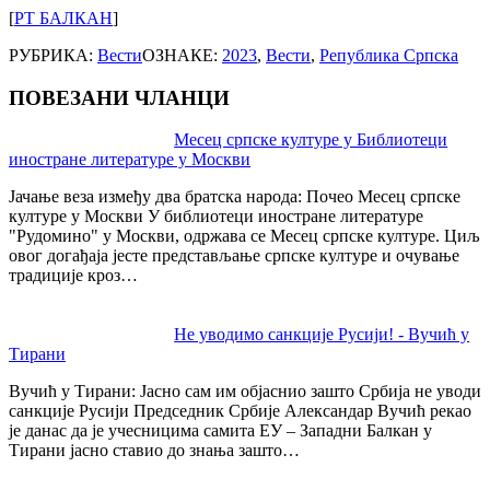
[
РТ БАЛКАН
]
РУБРИКА:
Вести
ОЗНАКЕ:
2023
,
Вести
,
Република Српска
ПОВЕЗАНИ ЧЛАНЦИ
Post
Месец српске културе у Библиотеци
иностране литературе у Москви
navigation
Јачање веза између два братска народа: Почео Месец српске
културе у Москви У библиотеци иностране литературе
"Рудомино" у Москви, одржава се Месец српске културе. Циљ
овог догађаја јесте представљање српске културе и очување
традиције кроз…
Не уводимо санкције Русији! - Вучић у
Тирани
Вучић у Тирани: Јасно сам им објаснио зашто Србија не уводи
санкције Русији Председник Србије Александар Вучић рекао
је данас да је учесницима самита ЕУ – Западни Балкан у
Тирани јасно ставио до знања зашто…