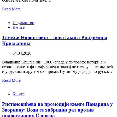
основе његове политике.…
Read More
Издаваштво
Књиге
Темељи Новог света – нова књига Владимира
Кршљанина
04.04.2026
Владимир Кршљанин (1960) спада у филозофе историје и
геополитике, који имају углед и значај не само у српским, већ
и у руским и другим оквирима. Путин му је доделио руско…
Read More
Књиге
Ристановићева на промоцији књиге Панарина у
Зворнику: Води се хибридни рат против
православних Словена