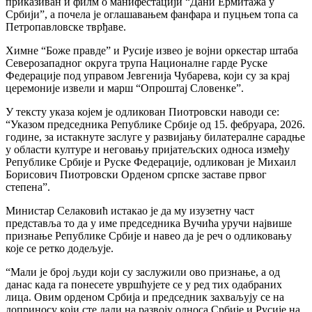
приказиван и филм о манифестацији “Дани Ермитажа у
Србији”, а почела је оглашавањем фанфара и пуцњем топа са
Петропавловске тврђаве.
Химне “Боже правде” и Русије извео је војни оркестар штаба
Северозападног округа трупа Националне гарде Руске
Федерације под управом Јевгенија Чубарева, који су за крај
церемоније извели и марш “Опроштај Словенке”.
У тексту указа којем је одликован Пиотровски наводи се:
“Указом председника Републике Србије од 15. фебруара, 2026.
године, за истакнуте заслуге у развијању билатералне сарадње
у области културе и неговању пријатељских односа између
Републике Србије и Руске Федерације, одликован је Михаил
Борисович Пиотровски Орденом српске заставе првог
степена”.
Министар Селаковић истакао је да му изузетну част
представља то да у име председника Вучића уручи највише
признање Републике Србије и навео да је реч о одликовању
које се ретко додељује.
“Мали је број људи који су заслужили ово признање, а од
данас када га понесете увршћујете се у ред тих одабраних
лица. Овим орденом Србија и председник захваљују се на
доприносу који сте дали на развоју односа Србије и Русије на