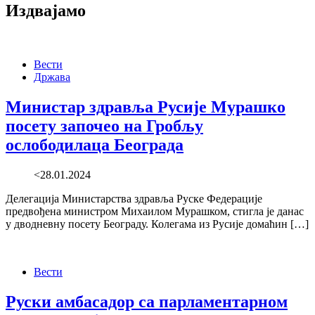
Издвајамо
Вести
Држава
Министар здравља Русије Мурашко
посету започео на Гробљу
ослободилаца Београда
<28.01.2024
Делегација Министарства здравља Руске Федерације
предвођена министром Михаилом Мурашком, стигла је данас
у дводневну посету Београду. Колегама из Русије домаћин […]
Вести
Руски амбасадор са парламентарном