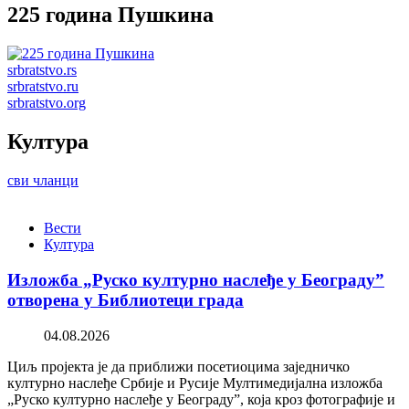
225 година Пушкина
srbratstvo.rs
srbratstvo.ru
srbratstvo.org
Култура
сви чланци
Вести
Култура
Изложба „Руско културно наслеђе у Београду”
отворена у Библиотеци града
04.08.2026
Циљ пројекта је да приближи посетиоцима заједничко
културно наслеђе Србије и Русије Мултимедијална изложба
„Руско културно наслеђе у Београду”, која кроз фотографије и