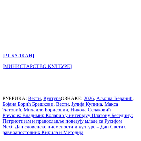
[РТ БАЛКАН]
[МИНИСТАРСТВО КУЛТУРЕ]
РУБРИКА:
Вести
,
Култура
ОЗНАКЕ:
2026
,
Аљоша Ћеранић
,
Бојана Борић Брешкови
,
Вести
,
Јулија Купина
,
Макса
Ћатовић
,
Михаило Борисович
,
Никола Селаковић
Post
Previous:
Владимир Коларић у интервјуу Платону Беседину:
Патриотизам и православље повезују младе са Русијом
navigation
Next:
Дан словенске писмености и културе – Дан Светих
равноапостолних Кирила и Методија