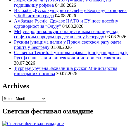
годишњицу рођења
04.08.2026
Изложба „Руско културно наслеђе у Београду” отворена
у Библиотеци града
04.08.2026
Амбасада Русије: Државе НАТО и ЕУ носе посебну
одговорност за “Олују”
04.08.2026
Међународни конкурс о нацистичком геноциду над
совјетским народом представљен у Београду
03.08.2026
Руским јунацима палим у Првом светском рату одата
пошта у Београду
01.08.2026
Славенко Терзић: Путинова изјава – још један доказ да је
Русија наш главни вишевековни историјски савезник
30.07.2026
Ђурђеву уручена Захвалница руског Министарства
иностраних послова
30.07.2026
Archives
Archives
Светски фестивал омладине