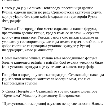
Навео је да је у Великом Новгороду, престоници древне
Русије, одржан шести по реду Српско-руски културни форум,
који је уједно био први који је одржан на територији Руске
Федерације.
“Велики Новгород је био место одржавања нашег форума,
престоница древне Русије, град у коме се налази 37 објеката
који су под заштитом Унеска. Заиста смо имали прилике да
уживамо у гостопримству, али и да имамо изузетно озбиљне и
добре састанке са првацима установа културе у Руској
Федерацији”, казао је министар.
Према његовим речима, главна тема овогодишњег форума
била је кинематографија, а највећи број руских учесника било
је из установа култура које су везане за кинематографију.
Говорећи о сарадњи у кинематографији, Селаковић је навео да
је у Москви остварен контакт са Мосфиљмом, као и са
Гаспромедија групом.
У Санкт Петербургу Селаковић је уручио орден директору
“Ермитажа” Михаилу Борисовичу Пиотровском.
“Присуствовали смо једној изузетно лепој свечаности. Наиме,