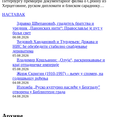
Петербургу премијери документарног филма о Србину из
Херцеговине, руском дипломати и блиском сараднику…
НАСТАВАК
Здравко Шћепановић, градитељ братства и
уредник „Панонских нити“: Православље је пут у
бољи свет
06.08.2026
Ђедовић Хандановић и Тјурдењев: Држава и
НИС ће обезбедити стабилно снабдевање
дериватима
05.08.2026
Владимир Кршљанин: „Олуја“, раскринкавање и
крај отпадничке империје
05.08.2026
Жорж Скригин (1910-1997) – њему у спомен, на
годишњицу рођења
04.08.2026
Изложба „Руско културно наслеђе у Београду”
отворена у Библиотеци града
04.08.2026
Архиве