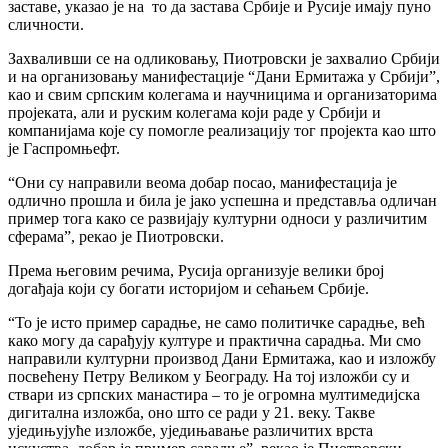
заставе, указао је на то да застава Србије и Русије имају пуно
сличности.
Захваливши се на одликовању, Пиотровски је захвалио Србији
и на организовању манифестације “Дани Ермитажа у Србији”,
као и свим српским колегама и научницима и организаторима
пројеката, али и руским колегама који раде у Србији и
компанијама које су помогле реализацију тог пројекта као што
је Гаспромњефт.
“Они су направили веома добар посао, манифестација је
одлично прошла и била је јако успешна и представља одличан
пример тога како се развијају културни односи у различитим
сферама”, рекао је Пиотровски.
Према његовим речима, Русија организује велики број
догађаја који су богати историјом и сећањем Србије.
“То је исто пример сарадње, не само политичке сарадње, већ
како могу да сарађују културе и практична сарадња. Ми смо
направили културни производ Дани Ермитажа, као и изложбу
посвећену Петру Великом у Београду. На тој изложби су и
ствари из српских манастира – то је огромна мултимедијска
дигитална изложба, оно што се ради у 21. веку. Такве
уједињујуће изложбе, уједињавање различитих врста