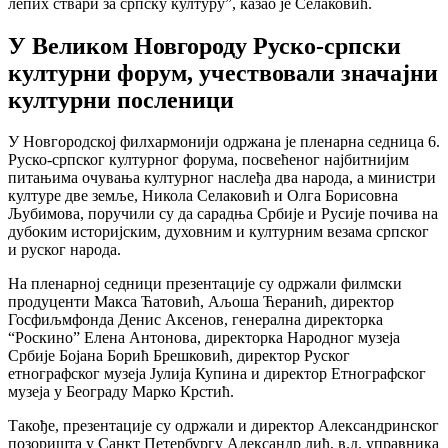
лепих ствари за српску културу”, казао је Селаковић.
У Великом Новгороду Руско-српски
културни форум, учествовали значајни
културни посленици
У Новгородској филхармонији одржана је пленарна седница 6.
Руско-српског културног форума, посвећеног најбитнијим
питањима очувања културног наслеђа два народа, а министри
културе две земље, Никола Селаковић и Олга Борисовна
Љубимова, поручили су да сарадња Србије и Русије почива на
дубоким историјским, духовним и културним везама српског
и руског народа.
На пленарној седници презентације су одржали филмски
продуценти Макса Ћатовић, Аљоша Ћеранић, директор
Госфиљмфонда Денис Аксенов, генерална директорка
“Роскино” Елена Антонова, директорка Народног музеја
Србије Бојана Борић Брешковић, директор Руског
етнографског музеја Јулија Купина и директор Етнографског
музеја у Београду Марко Крстић.
Такође, презентације су одржали и директор Александринског
позоришта у Санкт Петербургу Александр лић, в.д. управника