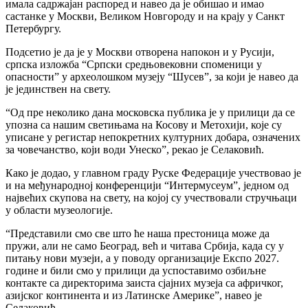
имала садржајан распоред и навео да је обишао и имао
састанке у Москви, Великом Новгороду и на крају у Санкт
Петербургу.
Подсетио је да је у Москви отворена напокон и у Русији,
српска изложба “Српски средњовековни споменици у
опасности” у археолошком музеју “Шусев”, за који је навео да
је јединствен на свету.
“Од пре неколико дана московска публика је у прилици да се
упозна са нашим светињама на Косову и Метохији, које су
уписане у регистар непокретних културних добара, означених
за човечанство, који води Унеско”, рекао је Селаковић.
Како је додао, у главном граду Руске Федерације учествовао је
и на међународној конференцији “Интермусеум”, једном од
највећих скупова на свету, на којој су учествовали стручњаци
у области музеологије.
“Представили смо све што ће наша престоница може да
пружи, али не само Београд, већ и читава Србија, када су у
питању нови музеји, а у поводу организације Експо 2027.
године и били смо у прилици да успоставимо озбиљне
контакте са директорима заиста сјајних музеја са афричког,
азијског континента и из Латинске Америке”, навео је
Селаковић.