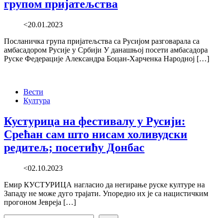
групом пријатељства
<20.01.2023
Посланичка група пријатељства са Русијом разговарала са
амбасадором Русије у Србији У данашњој посети амбасадора
Руске Федерације Александра Боцан-Харченка Народној […]
Вести
Култура
Кустурица на фестивалу у Русији:
Срећан сам што нисам холивудски
редитељ; посетићу Донбас
<02.10.2023
Емир КУСТУРИЦА нагласио да негирање руске културе на
Западу не може дуго трајати. Упоредио их је са нацистичким
прогоном Јевреја […]