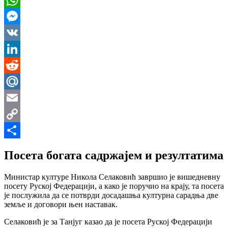
WhatsApp
Messenger
VK
LinkedIn
Reddit
Mail.Ru
Email
Copy
Link
Share
Посета богата садржајем и резултатима
Министар културе Никола Селаковић завршио је вишедневну
посету Руској Федерацији, а како је поручио на крају, та посета
је послужила да се потврди досадашња културна сарадња две
земље и договори њен наставак.
Селаковић је за Танјуг казао да је посета Руској Федерацији