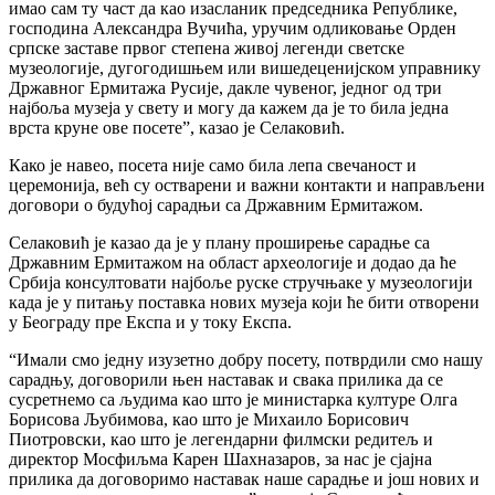
имао сам ту част да као изасланик председника Републике,
господина Александра Вучића, уручим одликовање Орден
српске заставе првог степена живој легенди светске
музеологије, дугогодишњем или вишедеценијском управнику
Државног Ермитажа Русије, дакле чувеног, једног од три
најбоља музеја у свету и могу да кажем да је то била једна
врста круне ове посете”, казао је Селаковић.
Како је навео, посета није само била лепа свечаност и
церемонија, већ су остварени и важни контакти и направљени
договори о будућој сарадњи са Државним Ермитажом.
Селаковић је казао да је у плану проширење сарадње са
Државним Ермитажом на област археологије и додао да ће
Србија консултовати најбоље руске стручњаке у музеологији
када је у питању поставка нових музеја који ће бити отворени
у Београду пре Експа и у току Експа.
“Имали смо једну изузетно добру посету, потврдили смо нашу
сарадњу, договорили њен наставак и свака прилика да се
сусретнемо са људима као што је министарка културе Олга
Борисова Љубимова, као што је Михаило Борисович
Пиотровски, као што је легендарни филмски редитељ и
директор Мосфиљма Карен Шахназаров, за нас је сјајна
прилика да договоримо наставак наше сарадње и још нових и