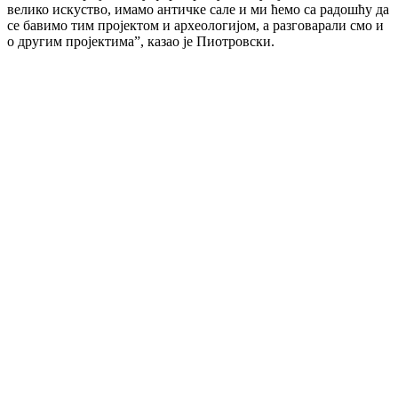
велико искуство, имамо античке сале и ми ћемо са радошћу да
се бавимо тим пројектом и археологијом, а разговарали смо и
о другим пројектима”, казао је Пиотровски.