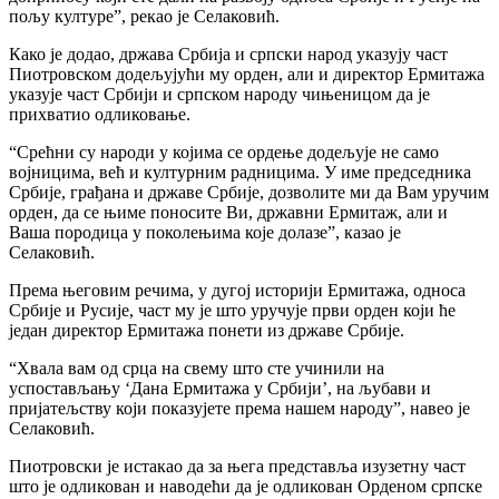
пољу културе”, рекао је Селаковић.
Како је додао, држава Србија и српски народ указују част
Пиотровском додељујући му орден, али и директор Ермитажа
указује част Србији и српском народу чињеницом да је
прихватио одликовање.
“Срећни су народи у којима се ордење додељује не само
војницима, већ и културним радницима. У име председника
Србије, грађана и државе Србије, дозволите ми да Вам уручим
орден, да се њиме поносите Ви, државни Ермитаж, али и
Ваша породица у поколењима које долазе”, казао је
Селаковић.
Према његовим речима, у дугој историји Ермитажа, односа
Србије и Русије, част му је што уручује први орден који ће
један директор Ермитажа понети из државе Србије.
“Хвала вам од срца на свему што сте учинили на
успостављању ‘Дана Ермитажа у Србији’, на љубави и
пријатељству који показујете према нашем народу”, навео је
Селаковић.
Пиотровски је истакао да за њега представља изузетну част
што је одликован и наводећи да је одликован Орденом српске