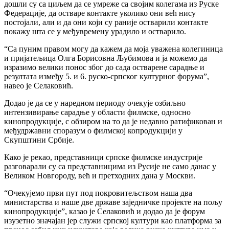
дошли су са циљем да се умреже са својим колегама из Руске
Федерације, да остваре контакте уколико они већ нису
постојали, али и да они који су раније остварили контакте
покажу шта се у међувремену урадило и остварило.
“Са пуним правом могу да кажем да моја уважена колегиница
и пријатељица Олга Борисовна Љубимова и ја можемо да
изразимо велики понос због до сада остварене сарадње и
резултата између 5. и 6. руско-српског културног форума”,
навео је Селаковић.
Додао је да се у наредном периоду очекује озбиљно
интензивирање сарадње у области филмске, односно
кинопродукције, с обзиром на то да је недавно ратификован и
међудржавни споразум о филмској копродукцији у
Скупштини Србије.
Како је рекао, представници српске филмске индустрије
разговарали су са представницима из Русије не само данас у
Великом Новгороду, већ и претходних дана у Москви.
“Очекујемо први пут под покровитељством наша два
министарства и наше две државе заједничке пројекте на пољу
кинопродукције”, казао је Селаковић и додао да је форум
изузетно значајан јер служи српској култури као платформа за