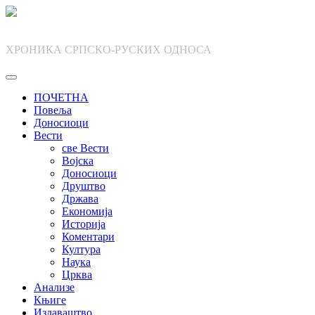
Skip
to
content
ХРОНИКА СРПСКО-РУСКИХ ОДНОСА
ПОЧЕТНА
Повеља
Доносиоци
Вести
све Вести
Војска
Доносиоци
Друштво
Држава
Економија
Историја
Коментари
Култура
Наука
Црква
Анализе
Књиге
Издаваштво