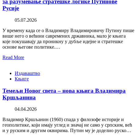
за разумевање стратешке логике Путинове
Русије
05.07.2026
У времену када се о Владимиру Владимировичу Путину пише
више него о већини савремених државника, мало је књига
које покушавају да проникну у дубље идејне и стратешке
основе његове политике.…
Read More
Издаваштво
Књиге
Темељи Новог света – нова књига Владимира
Кршљанина
04.04.2026
Владимир Кршљанин (1960) спада у филозофе историје и
геополитике, који имају углед и значај не само у српским, већ
и у руским и другим оквирима. Путин му је доделио руско…