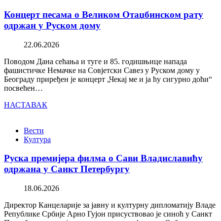
Концерт песама о Великом Отаџбинском рату
одржан у Руском дому
22.06.2026
Поводом Дана сећања и туге и 85. годишњице напада
фашистичке Немачке на Совјетски Савез у Руском дому у
Београду приређен је концерт „Чекај ме и ја ћу сигурно доћи“
посвећен…
НАСТАВАК
Вести
Култура
Руска премијера филма о Сави Владиславићу
одржана у Санкт Петербургу
18.06.2026
Директор Канцеларије за јавну и културну дипломатију Владе
Републике Србије Арно Гујон присуствовао је синоћ у Санкт