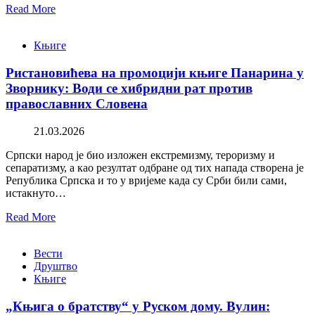
Read More
Књиге
Ристановићева на промоцији књиге Панарина у
Зворнику: Води се хибридни рат против
православних Словена
21.03.2026
Српски народ је био изложен екстремизму, тероризму и
сепаратизму, а као резултат одбране од тих напада створена је
Република Српска и то у вријеме када су Срби били сами,
истакнуто…
Read More
Вести
Друштво
Књиге
„Књига о братству“ у Руском дому. Вулин: