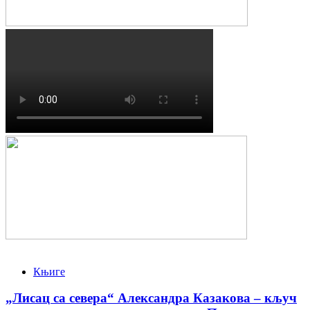
Књиге
„Лисац са севера“ Александра Казакова – кључ