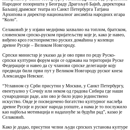
Народног позоришта у Београду Драгољуб Бајић, директорка
Баљшој драмског театра из Санкт Петербурга Татјана
Архипова и директор националног ансамбла народних игара
“Коло”.
Селаковић је у изјави медијима захвалио на топлом, братском,
словенском српско-руском пријатељству које је, како је навео,
виђено кроз гостопримство руских домаћина у колевци
древне Русије – Великом Новгороду.
Српски министар је указао да је ово први по реду Руско-
српски културни форум који се одржава на територији Руске
Федерације и навео да су чланови српске делегације коју
предводи били први пут у Великом Новгороду руског кнеза
Александра Невског.
“Углавном су Срби присутни у Москви, у Санкт Петербургу,
евентуално у Сочију или неком од градова Сибира где наши
сународници раде, али ово је било једно јединствено
искуство. Овде је посведочено богатство културног наслеђа
древне Русије и руског народа уопште, а нама је то послужило
као најбоља мотивација и надахнуће за будући рад”, казао је
Селаковић.
Како је додао, присутни челни људи српских установа културе