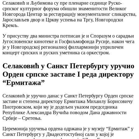
Селаковић и Љубимова су пре пленарне седнице Руско-
српског културног форума обишли знаменитости Великог
Новгорода Центар за рестаурацију монументалног сликарства,
Јарослављев двор и Цркву успења на Тргу, Новгородски
Кремљ.
У присуству два министра потписан је и Споразум о сарадњи
Југословенске кинотеке и Госфиљмофонда Русије, након чега
је у Новгородској регионалној филхармонији уприличен
концерт српских и руских уметника са оркестром.
Селаковић у Санкт Петербургу уручио
Орден српске заставе I реда директору
“Ермитажа”
Селаковић је уручио данас у Санкт Петербургу Орден српске
заставе и степена директору Ермитажа Михаилу Борисовичу
Пиотровском, који му је додељен указом председника
Републике Александра Вучића поводом Дана државности
Србије – Сретења.
Церемонија уручења ордена одржана је у музеју “Ермитаж” у
Санкт Петербургу у Двадесетостубној сали у којој је