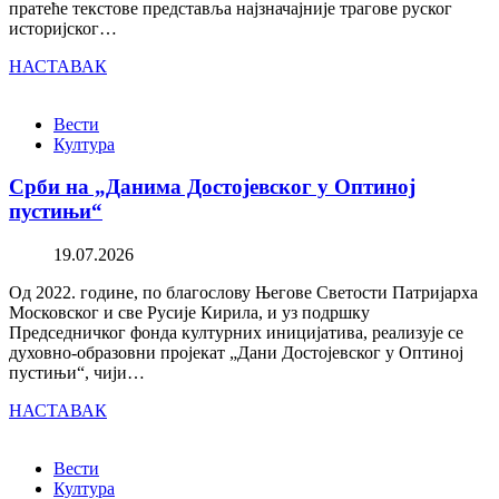
пратеће текстове представља најзначајније трагове руског
историјског…
НАСТАВАК
Вести
Култура
Срби на „Данима Достојевског у Оптиној
пустињи“
19.07.2026
Од 2022. године, по благослову Његове Светости Патријарха
Московског и све Русије Кирила, и уз подршку
Председничког фонда културних иницијатива, реализује се
духовно-образовни пројекат „Дани Достојевског у Оптиној
пустињи“, чији…
НАСТАВАК
Вести
Култура