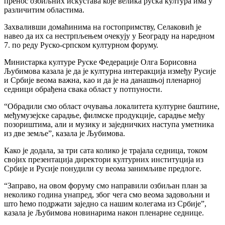
пренос озбиљних искустава које велика руска култура има у
различитим областима.
Захваливши домаћинима на гостопримству, Селаковић је
навео да их са нестрпљењем очекују у Београду на наредном
7. по реду Руско-српском културном форуму.
Министарка културе Руске Федерације Олга Борисовна
Љубимова казала је да је културна интеракција између Русије
и Србије веома важна, као и да је на данашњој пленарној
седници обрађена свака област у потпуности.
“Обрадили смо област очувања локалитета културне баштине,
међумузејске сарадње, филмске продукције, сарадње међу
позориштима, али и музику и заједничких наступа уметника
из две земље”, казала је Љубимова.
Како је додала, за три сата колико је трајала седница, током
својих презентација директори културних институција из
Србије и Русије понудили су веома занимљиве предлоге.
“Заправо, на овом форуму смо направили озбиљан план за
неколико година унапред, због чега смо веома задовољни и
што ћемо подржати заједно са нашим колегама из Србије”,
казала је Љубимова новинарима након пленарне седнице.