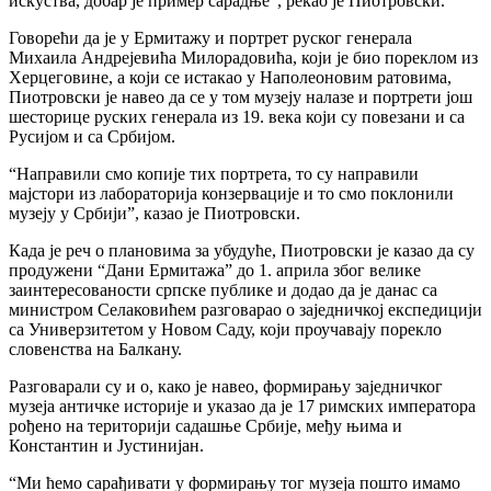
искуства, добар је пример сарадње”, рекао је Пиотровски.
Говорећи да је у Ермитажу и портрет руског генерала
Михаила Андрејевића Милорадовића, који је био пореклом из
Херцеговине, а који се истакао у Наполеоновим ратовима,
Пиотровски је навео да се у том музеју налазе и портрети још
шесторице руских генерала из 19. века који су повезани и са
Русијом и са Србијом.
“Направили смо копије тих портрета, то су направили
мајстори из лабораторија конзервације и то смо поклонили
музеју у Србији”, казао је Пиотровски.
Када је реч о плановима за убудуће, Пиотровски је казао да су
продужени “Дани Ермитажа” до 1. априла због велике
заинтересованости српске публике и додао да је данас са
министром Селаковићем разговарао о заједничкој експедицији
са Универзитетом у Новом Саду, који проучавају порекло
словенства на Балкану.
Разговарали су и о, како је навео, формирању заједничког
музеја античке историје и указао да је 17 римских императора
рођено на територији садашње Србије, међу њима и
Константин и Јустинијан.
“Ми ћемо сарађивати у формирању тог музеја пошто имамо