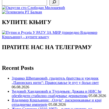
Search
КУПИТЕ КЊИГУ
ПРАТИТЕ НАС НА ТЕЛЕГРАМУ
Recent Posts
Здравко Шћепановић, градитељ братства и уредник
„Панонских нити“: Православље је пут у бољи свет
06.08.2026
Ђедовић Хандановић и Тјурдењев: Држава и НИС ће
обезбедити стабилно снабдевање дериватима
05.08.2026
Владимир Кршљанин: „Олуја“, раскринкавање и крај
отпадничке империје
05.08.2026
Жорж Скригин (1910-1997) – њему у спомен, на