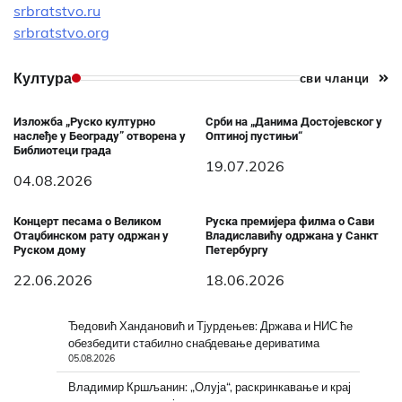
srbratstvo.ru
srbratstvo.org
Култура
сви чланци
Изложба „Руско културно
Срби на „Данима Достојевског у
наслеђе у Београду” отворена у
Оптиној пустињи“
Библиотеци града
19.07.2026
04.08.2026
Концерт песама о Великом
Руска премијера филма о Сави
Отаџбинском рату одржан у
Владиславићу одржана у Санкт
Руском дому
Петербургу
22.06.2026
18.06.2026
Ђедовић Хандановић и Тјурдењев: Држава и НИС ће
обезбедити стабилно снабдевање дериватима
05.08.2026
Владимир Кршљанин: „Олуја“, раскринкавање и крај