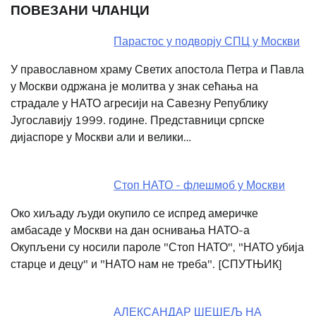
ПОВЕЗАНИ ЧЛАНЦИ
Парастос у подворју СПЦ у Москви
У православном храму Светих апостола Петра и Павла
у Москви одржана је молитва у знак сећања на
страдале у НАТО агресији на Савезну Републику
Југославију 1999. године. Представници српске
дијаспоре у Москви али и велики…
Стоп НАТО - флешмоб у Москви
Око хиљаду људи окупило се испред америчке
амбасаде у Москви на дан оснивања НАТО-а
Окупљени су носили пароле "Стоп НАТО", "НАТО убија
старце и децу" и "НАТО нам не треба". [СПУТЊИК]
АЛЕКСАНДАР ШЕШЕЉ НА