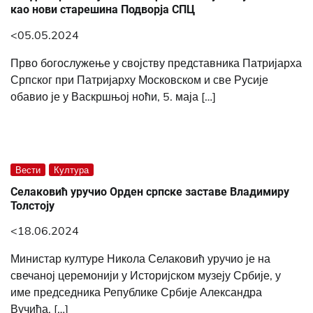
као нови старешина Подворја СПЦ
<05.05.2024
Прво богослужење у својству представника Патријарха
Српског при Патријарху Московском и све Русије
обавио је у Васкршњој ноћи, 5. маја […]
Вести
Култура
Селаковић уручио Орден српске заставе Владимиру
Толстоју
<18.06.2024
Министар културе Никола Селаковић уручио је на
свечаној церемонији у Историјском музеју Србије, у
име председника Републике Србије Александра
Вучића, […]