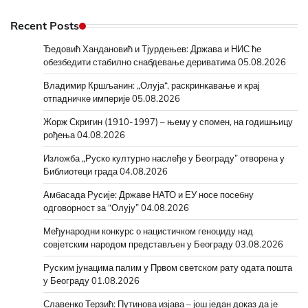
Recent Posts
Ђедовић Хандановић и Тјурдењев: Држава и НИС ће
обезбедити стабилно снабдевање дериватима
05.08.2026
Владимир Кршљанин: „Олуја“, раскринкавање и крај
отпадничке империје
05.08.2026
Жорж Скригин (1910-1997) – њему у спомен, на годишњицу
рођења
04.08.2026
Изложба „Руско културно наслеђе у Београду” отворена у
Библиотеци града
04.08.2026
Амбасада Русије: Државе НАТО и ЕУ носе посебну
одговорност за “Олују”
04.08.2026
Међународни конкурс о нацистичком геноциду над
совјетским народом представљен у Београду
03.08.2026
Руским јунацима палим у Првом светском рату одата пошта
у Београду
01.08.2026
Славенко Терзић: Путинова изјава – још један доказ да је