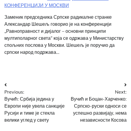
КОНФЕРЕНЦИЈИ У МОСКВИ
Заменик председника Српске радикалне странке
Александар Шешељ говорио је на конференцији
„Равноправност и дијалог – основни принципи
мултиполарног света” која се одржава у Министарству
спољних послова у Москви. Шешељ је поручио да
српски народ подржава…
Post
Previous:
Next:
navigation
Вучић: Србија једина у
Вучић и Боцан-Харченко:
Европи није увела санкције
Српско-руски односи се
Русији и тиме је стекла
успешно развијају, нема
велики углед у свету
независности Косова