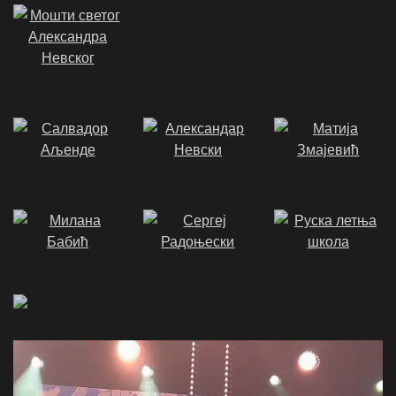
Video
Player