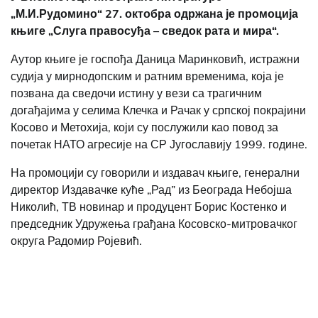
„М.И.Рудомино“ 27. октобра одржана је промоција
књиге „Слуга правосуђа – сведок рата и мира“.
Аутор књиге је госпођа Даница Маринковић, истражни
судија у мирнодопским и ратним временима, која је
позвана да сведочи истину у вези са трагичним
догађајима у селима Клечка и Рачак у српској покрајини
Косово и Метохија, који су послужили као повод за
почетак НАТО агресије на СР Југославију 1999. године.
На промоцији су говорили и издавач књиге, генерални
директор Издавачке куће „Рад” из Београда Небојша
Николић, ТВ новинар и продуцент Борис Костенко и
председник Удружења грађана Косовско-митровачког
округа Радомир Ројевић.