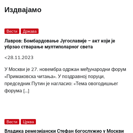
Издвајамо
Вести
Држава
Лавров: Бомбардовање Југославије – акт који је
убрзао стварање мултиполарног света
<28.11.2023
У Москви је 27. новембра одржан међународни форум
«Примаковска читања». У поздравној поруци,
председник Путин је нагласио: «Тема овогодишњег
форума […]
Вести
Црква
Владика ремезијански Стефан богослужио у Москви