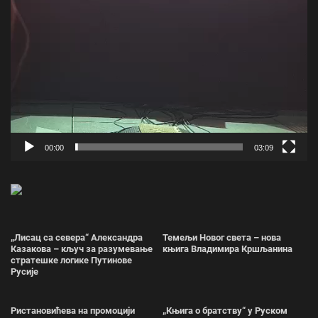
00:00
03:09
„Лисац са севера“ Александра
Темељи Новог света – нова
Казакова – кључ за разумевање
књига Владимира Кршљанина
стратешке логике Путинове
Русије
Ристановићева на промоцији
„Књига о братству“ у Руском