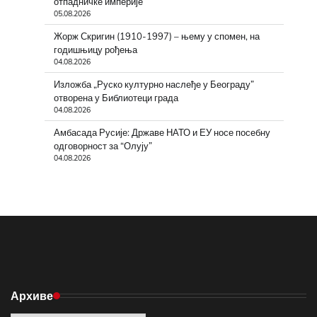
отпадничке империје
05.08.2026
Жорж Скригин (1910-1997) – њему у спомен, на
годишњицу рођења
04.08.2026
Изложба „Руско културно наслеђе у Београду”
отворена у Библиотеци града
04.08.2026
Амбасада Русије: Државе НАТО и ЕУ носе посебну
одговорност за “Олују”
04.08.2026
Архиве