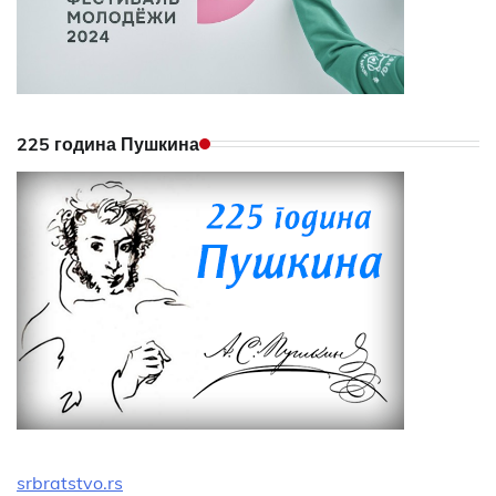
225 година Пушкина
srbratstvo.rs