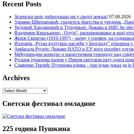
Recent Posts
Зеленски није добродошао ни у својој земљи!
07.08.2026
Здравко Шћепановић, градитељ братства и уредник „Пано
Ђедовић Хандановић и Тјурдењев: Држава и НИС ће обе
Владимир Кршљанин: „Олуја“, раскринкавање и крај отп
Жорж Скригин (1910-1997) – њему у спомен, на годишњ
Изложба „Руско културно наслеђе у Београду” отворена у
Амбасада Русије: Државе НАТО и ЕУ носе посебну одгов
Међународни конкурс о нацистичком геноциду над совје
Руским јунацима палим у Првом светском рату одата пош
Славенко Терзић: Путинова изјава – још један доказ да ј
Archives
Archives
Светски фестивал омладине
225 година Пушкина