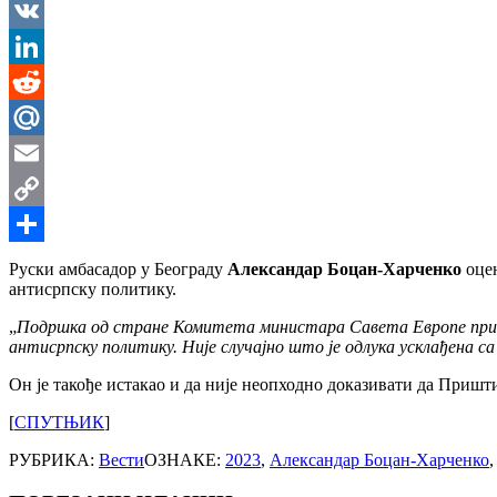
Messenger
VK
LinkedIn
Reddit
Mail.Ru
Email
Copy
Link
Share
Руски амбасадор у Београду
Александар Боцан-Харченко
оцен
антисрпску политику.
„
Подршка од стране Комитета министара Савета Европе пришти
антисрпску политику. Није случајно што је одлука усклађена 
Он је такође истакао и да није неопходно доказивати да Приш
[
СПУТЊИК
]
РУБРИКА:
Вести
ОЗНАКЕ:
2023
,
Александар Боцан-Харченко