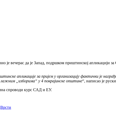
ио је вечерас да је Запад, подршком приштинској апликацији за 
нске апликације за пријем у организацију фактички је награђи
са лажним „изборима“ у 4 покрајинске општине
“, написао је руск
тина спроводи курс САД и ЕУ.
,
Врсти