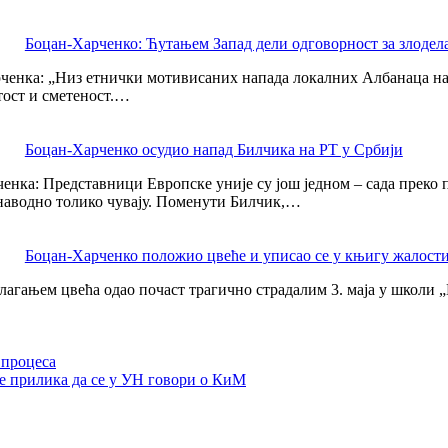
Боцан-Харченко: Ћутањем Запад дели одговорност за злодел
рченка: „Низ етнички мотивисаних напада локалних Албанаца на
утост и сметеност.…
Боцан-Харченко осудио напад Билчика на РТ у Србији
ченка: Представници Европске уније су још једном – сада преко
 наводно толико чувају. Поменути Билчик,…
Боцан-Харченко положио цвеће и уписао се у књигу жалост
лагањем цвећа одао почаст трагично страдалим 3. маја у школи „
 процеса
је прилика да се у УН говори о КиМ