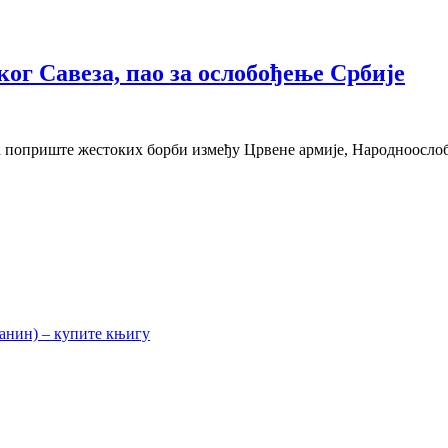
ог Савеза, пао за ослобођење Србије
ила поприште жестоких борби између Црвене армије, Народноослоб