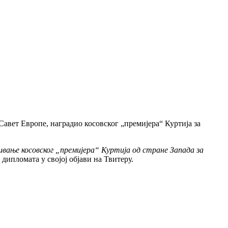
Савет Европе, наградио косовског „премијера“ Куртија за
вање косовског „премијера“ Куртија од стране Запада за
и дипломата у својој објави на Твитеру.