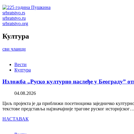
srbratstvo.rs
srbratstvo.ru
srbratstvo.org
Култура
сви чланци
Вести
Култура
Изложба „Руско културно наслеђе у Београду” от
04.08.2026
Циљ пројекта је да приближи посетиоцима заједничко културно 
текстове представља најзначајније трагове руског историјског
НАСТАВАК