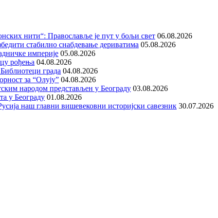
нских нити“: Православље је пут у бољи свет
06.08.2026
збедити стабилно снабдевање дериватима
05.08.2026
адничке империје
05.08.2026
ицу рођења
04.08.2026
 Библиотеци града
04.08.2026
орност за “Олују”
04.08.2026
тским народом представљен у Београду
03.08.2026
та у Београду
01.08.2026
е Русија наш главни вишевековни историјски савезник
30.07.2026