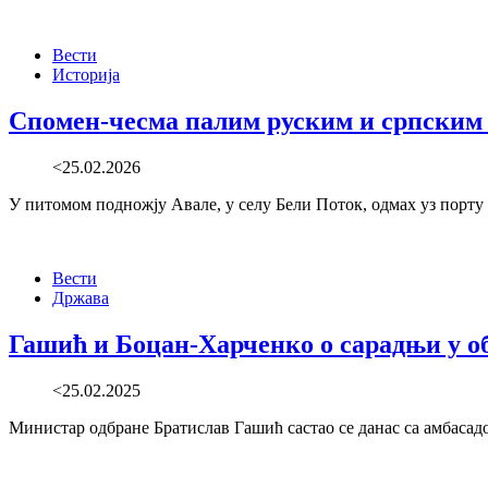
Вести
Историја
Спомен-чесма палим руским и српским 
<25.02.2026
У питомом подножју Авале, у селу Бели Поток, одмах уз порту 
Вести
Држава
Гашић и Боцан-Харченко о сарадњи у о
<25.02.2025
Министар одбране Братислав Гашић састао се данас са амбаса