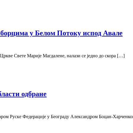
борцима у Белом Потоку испод Авале
Цркве Свете Марије Магдалене, налази се једно до скора […]
бласти одбране
дором Руске Федерације у Београду Александром Боцан-Харченко