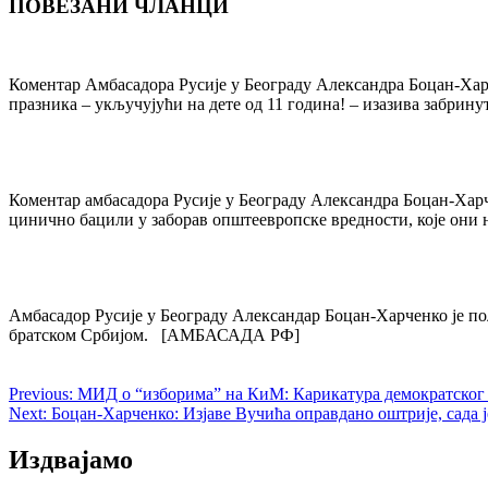
ПОВЕЗАНИ ЧЛАНЦИ
Post
navigation
Коментар Амбасадора Русије у Београду Александра Боцан-Ха
празника – укључујући на дете од 11 година! – изазива забрин
Коментар амбасадора Русије у Београду Александра Боцан-Хар
цинично бацили у заборав општеевропске вредности, које они
Амбасадор Русије у Београду Александар Боцан-Харченко је по
братском Србијом. [АМБАСАДА РФ]
Previous:
МИД о “изборима” на КиМ: Карикатура демократског
Next:
Боцан-Харченко: Изјаве Вучића оправдано оштрије, сада 
Издвајамо