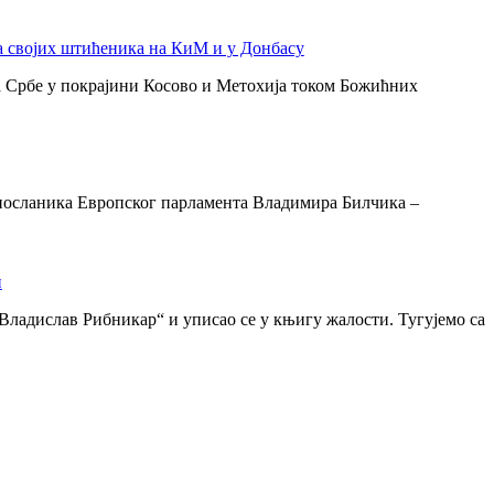
а својих штићеника на КиМ и у Донбасу
 Србе у покрајини Косово и Метохија током Божићних
 посланика Европског парламента Владимира Билчика –
и
Владислав Рибникар“ и уписао се у књигу жалости. Тугујемо са