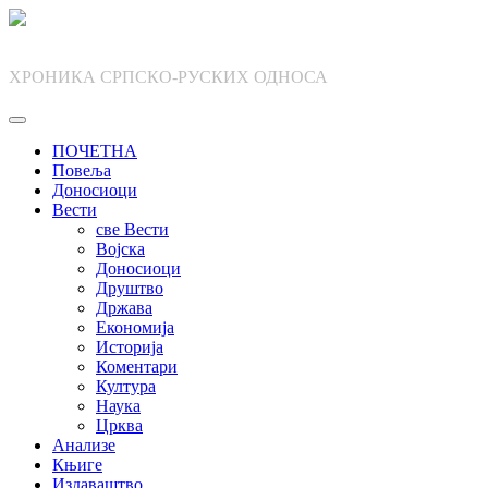
Skip
to
content
ХРОНИКА СРПСКО-РУСКИХ ОДНОСА
ПОЧЕТНА
Повеља
Доносиоци
Вести
све Вести
Војска
Доносиоци
Друштво
Држава
Економија
Историја
Коментари
Култура
Наука
Црква
Анализе
Књиге
Издаваштво