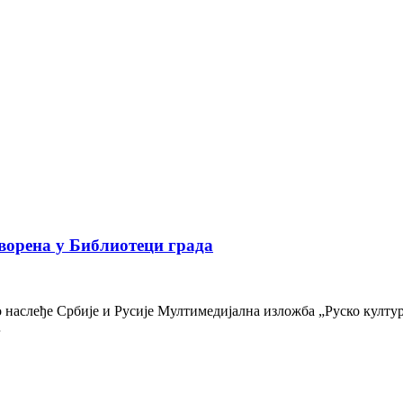
ворена у Библиотеци града
наслеђе Србије и Русије Мултимедијална изложба „Руско културн
…