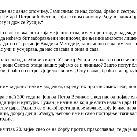
све нас данас опомињу. Замислимо се над собом, браћо и сестре.
 Петар I Петровић Његош, који је свом синовцу Раду, владики цр
гу и држ се Русије.“
по свој тој жалости која ме је постигла, имам прво тврду надеж
а нећемо бит заборављени ни височајше њезине милости лишени
здати се“, рекао је Владика Методије, запитавши се да имамо кога
с учи и усмјерава, да нас спасава и онда и сада.
 читав слободољубиви свијет. У светој Русији је нада за спасење 
ој води Светих отаца наших рађамо се и живимо? Зашто попут блу
, браћо и сестре. Дођимо својима, Оцу своме, браћи својој, кући
адним хедонистичким моделом, окренутих против самих себе, дони
раје већ 300 година, још од Петра Великог, а код нас од појаве е
дицији и култури. Tужан је начин на који је елита издала цара 
ву цара. Радило се о некој врсти дивље мржње, коју је име цара
и, доброј дјеци. Узалуд, његово име и само постојање изазивало 
тодије.
 читав 20. вијек свео се на борбу против православља, те да је да