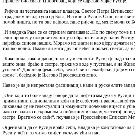
Проклет био сваки Црногорац, који се одрекао мајке Русије.
„Ријечи из тестамента нашег владара, Светог Петра Цетињског 
страдањем не одступа од Бога, Истине и Русије. Отац наш свети
помоћ ништа, но ти ове најпосљедње ријечи од мене: моли се Бо
„И владика Раде се са стрицем саглашава: „Но по свему томе и 
јединороднују покровитељницу и обранитељницу нашу Росију д
највећих синова наших. Морамо их знати и као вјеру држати и у
толико волио. Имамо ли кога другог већег и бољег, светог, да на
„Како онда, тако и данас, тако и у вјечности: Русија је нада за
зашто онда, браћо и сестре, тражимо воде у пустињи, а на Жив
угојено? Док не дођемо себи, вели Свето Јеванђеље. Дођимо себи
своме“, бесједио је Његово Преосвештенство.
Навео је да је непрестана фасцинација наше и руске елите зап
„Они који то боље знају говоре да тај дефетизам духа у Русији т
примитивни национализам који није својствен православној тра
ликовања су интелектуалци и комунисти дочекали вијест о убист
иако се радило о скромном и побожном владару, честитој породиц
сестре. Вратимо се себи“, поучавао је Преосвећени Епископ Ме
Оцјенивши да се Русија враћа себи, Владика је констатовао да се
Русију, већ и за читав свијет, укључујући и нас.