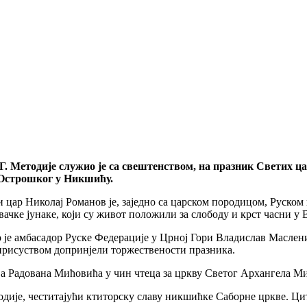
Методије служио је са свештенством, на празник Светих царс
 Острошког у Никшићу.
ти цар Николај Романов је, заједно са царском породицом, Руск
ачке јунаке, који су живот положили за слободу и крст часни у 
о је амбасадор Руске Федерације у Црној Гори Владислав Масл
 присуством допринјели торжествености празника.
ва Радована Мићовића у чин чтеца за цркву Светог Архангела М
ије, честитајући ктиторску славу никшићке Саборне цркве. Цит