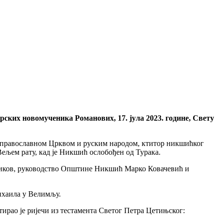
ких новомученика Романових, 17. јула 2023. године, Свету
ом православном Црквом и руским народом, ктитор никшићког
Вељем рату, кад је Никшић ослобођен од Турака.
еников, руководство Општине Никшић Марко Ковачевић и
ихаила у Велимљу.
ирао је ријечи из тестамента Светог Петра Цетињског: