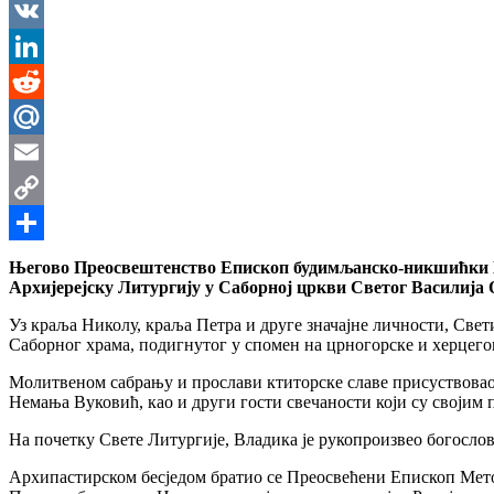
Messenger
VK
LinkedIn
Reddit
Mail.Ru
Email
Copy
Link
Share
Његово Преосвештенство Епископ будимљанско-никшићки Г. 
Архијерејску Литургију у Саборној цркви Светог Василија
Уз краља Николу, краља Петра и друге значајне личности, Све
Саборног храма, подигнутог у спомен на црногорске и херцегов
Молитвеном сабрању и прослави ктиторске славе присуствова
Немања Вуковић, као и други гости свечаности који су својим
На почетку Свете Литургије, Владика је рукопроизвео богосло
Архипастирском бесједом братио се Преосвећени Епископ Метод