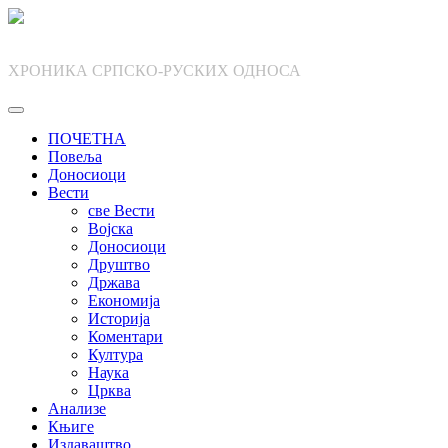
Skip
to
content
ХРОНИКА СРПСКО-РУСКИХ ОДНОСА
ПОЧЕТНА
Повеља
Доносиоци
Вести
све Вести
Војска
Доносиоци
Друштво
Држава
Економија
Историја
Коментари
Култура
Наука
Црква
Анализе
Књиге
Издаваштво