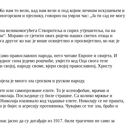
 Ко нам то вели, кад нам вели и под којим личним искушењем и
ногорском и пјеснику, говорио на умрли час: „Ја ти сад не могу
ду на великомогућега Створитеља и сирих утјешитеља, па на
“. Морамо се сјетити ових ријечи наших светих отаца и
 другог ко нас је више освијетлио и просвијетлио, ко нас је
не само православних народа, него читаве Европе и свијета. И
дног сина једемо рошчиће, умјесто код Оца свога теле
 својој, народу своме, вјери својој православној, Христу
јела је много зла српском и руском народу.
лите или самопрозване елите. То је ксенофобан, мрачан и
Николаја. Посљедице су биле страшне. Са колико мржње и
 Николаја изазивало код тадашње елите. Николају се не прашта,
је бијес и агресију противника. Чувајмо се тог зла, браћо и
нас јасно да су догађаји из 1917. били трагични не само за