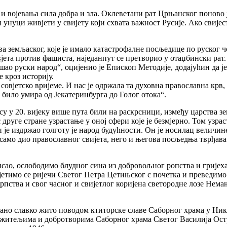
 војевања сила добра и зла. Оклеветани рат Црњанског поново је
 унуци живјети у свијету који схвата важност Русије. Ако свијест
а земљаског, које је имало катастрофалне посљедице по руског ч
вјета против фашиста, наједанпут се претворио у отаџбински рат. 
рошао руски народ“, оцијенио је Епископ Методије, додајућин да 
 кроз историју.
совјетско вријеме. И нас је одржала та духовна православна крв,
 било умира од Јекатеринбурга до Голог отока“.
су у 20. вијеку више пута били на раскрсници, између царства зе
друге стране узрастање у оној сфери које је безмјерно. Том узра
 је издржао голготу је народ будућности. Он је носилац величине и
е само дио православног свијета, него и његова посљедња тврђав
сао, ослободимо блудног сина из добровољног ропства и гријеха
 сјетимо се ријечи Светог Петра Цетињског с почетка и преведим
 српства и свог часног и свијетлог коријена светородне лозе Не
тано славко жито поводом ктиторске славе Саборног храма у Ни
ужитељима и добротворима Саборног храма Светог Василија Остр