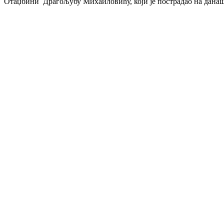
Отаџбини Драгољубу Михаиловићу, који је пострадао на данаш