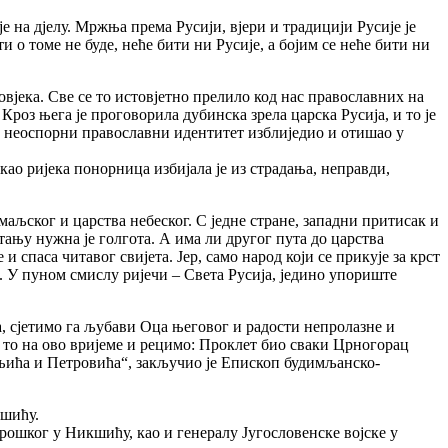
 на дјелу. Мржња према Русији, вјери и традицији Русије је
и о томе не буде, неће бити ни Русије, а бојим се неће бити ни
овјека. Све се то истовјетно прелило код нас православних на
Кроз њега је проговорила дубинска зрела царска Русија, и то је
је неоспорни православни идентитет изблиједио и отишао у
 као ријека понорница избијала је из страдања, неправди,
маљског и царства небеског. С једне стране, западни притисак и
стању нужна је голгота. А има ли другог пута до царства
 спаса читавог свијета. Јер, само народ који се прикује за крст
а. У пуном смислу ријечи – Света Русија, једино упориште
, сјетимо га љубави Оца његовог и радости непролазне и
о то на ово вријеме и рецимо: Проклет био сваки Црногорац
мањића и Петровића“, закључио је Епископ будимљанско-
кшићу.
ошког у Никшићу, као и генералу Југословенске војске у