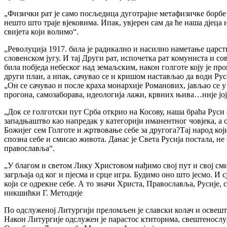
„Физички рат је само посљедица дуготрајне метафизичке борбе и
нешто што траје вјековима. Ипак, увјерен сам да ће наша дјеца и
свијета који волимо“.
„Револуција 1917. била је радикално и насилно наметање царств
словенском југу. И тај Други рат, испочетка рат комуниста и со
била побједа небеског над земаљским, након голготе коју је п
други план, а ипак, сачувао се и кришом настављао да води Русе
„Он се сачувао и после краха монархије Романових, јављао се у 
прогона, самозаборава, идеологија лажи, крвних њива…није јој
„Док се голготски пут Срба открио на Косову, наша браћа Руси 
западњаштво као напредак у категорији иманентног човјека, а с 
Божијег сем Голготе и жртвовање себе за другога?Тај народ који
спозна себе и смисао живота. Данас је Света Русија постала, н
православља“.
„У благом и светом Лику Христовом нађимо свој пут и свој сми
загрљаја од ког и пјесма и срце игра. Будимо оно што јесмо. И
који се одрекне себе. А то значи Христа, Православља, Русије,
никшићки Г. Методије
По одслуженој Литургији преломљен је славски колач и освеш
Након Литургије одслужен је парастос ктиторима, свештеносл