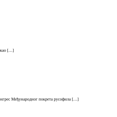
екао […]
онгрес Међународног покрета русофила […]