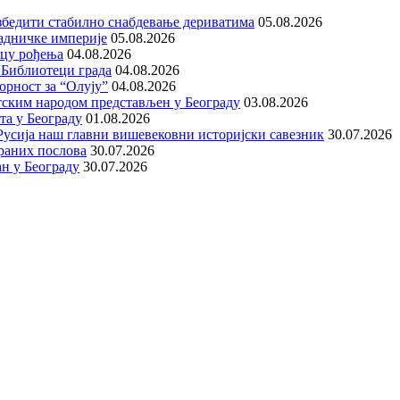
збедити стабилно снабдевање дериватима
05.08.2026
адничке империје
05.08.2026
ицу рођења
04.08.2026
 Библиотеци града
04.08.2026
орност за “Олују”
04.08.2026
тским народом представљен у Београду
03.08.2026
та у Београду
01.08.2026
е Русија наш главни вишевековни историјски савезник
30.07.2026
раних послова
30.07.2026
н у Београду
30.07.2026