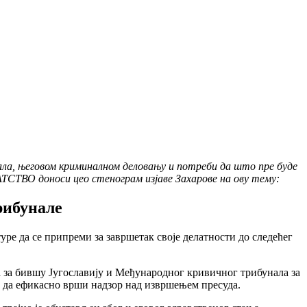
ала, његовом криминалном деловању и потреби да што пре буде
РАТСТВО доноси цео стенограм изјаве Захарове на ову тему:
рибунале
ре да се припреми за завршетак своје делатности до следећег
а за бившу Југославију и Међународног кривичног трибунала за
е да ефикасно врши надзор над извршењем пресуда.