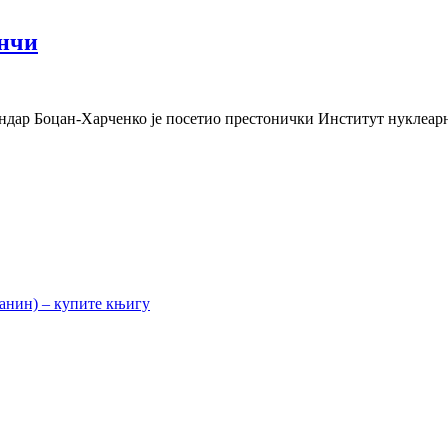
инчи
андар Боцан-Харченко је посетио престонички Институт нуклеар