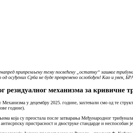
а унапред припремљену тему посвећену „остатку“ хашког трибун
о од осуђених Срба не буде превремено ослобођен! Као и увек, Б
г резидуалног механизма за кривичне т
Механизма у децембру 2025. године, захтевали смо од те структу
 ове године).
ањима која су преостала после затварања Међународног трибунал
 антисрпску пристрасност и двоструке стандарде и неспособан ј