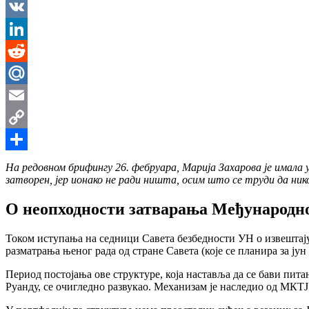
Messenger
VK
LinkedIn
Reddit
Mail.Ru
Email
Copy
Link
Share
На редовном брифингу 26. фебруара, Марија Захарова је имал
затворен, јер ионако не ради ништа, осим што се труди да ник
О неопходности затварања Међународно
Током иступања на седници Савета безбедности УН о извештају 
разматрања њеног рада од стране Савета (које се планира за јун
Период постојања ове структуре, која наставља да се бави пит
Руанду, се очигледно развукао. Механизам је наследио од МКТЈ