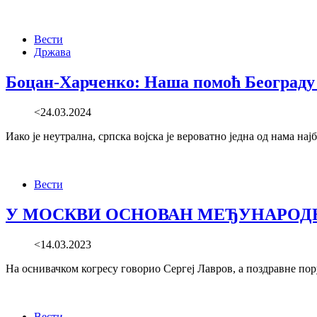
Вести
Држава
Боцан-Харченко: Наша помоћ Београду 
<24.03.2024
Иако је неутрална, српска војска је вероватно једна од нама на
Вести
У МОСКВИ ОСНОВАН МЕЂУНАРОД
<14.03.2023
На оснивачком когресу говорио Сергеј Лавров, а поздравне п
Вести