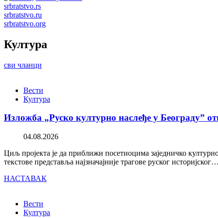
srbratstvo.rs
srbratstvo.ru
srbratstvo.org
Култура
сви чланци
Вести
Култура
Изложба „Руско културно наслеђе у Београду” от
04.08.2026
Циљ пројекта је да приближи посетиоцима заједничко културно 
текстове представља најзначајније трагове руског историјског
НАСТАВАК
Вести
Култура