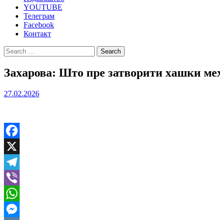
YOUTUBE
Телеграм
Facebook
Контакт
Search
for:
Захарова: Што пре затворити хашки мех
27.02.2026
Facebook
X
Telegram
Viber
WhatsApp