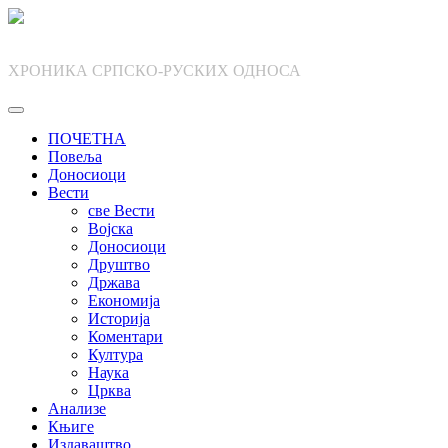
Skip
to
content
ХРОНИКА СРПСКО-РУСКИХ ОДНОСА
ПОЧЕТНА
Повеља
Доносиоци
Вести
све Вести
Војска
Доносиоци
Друштво
Држава
Економија
Историја
Коментари
Култура
Наука
Црква
Анализе
Књиге
Издаваштво