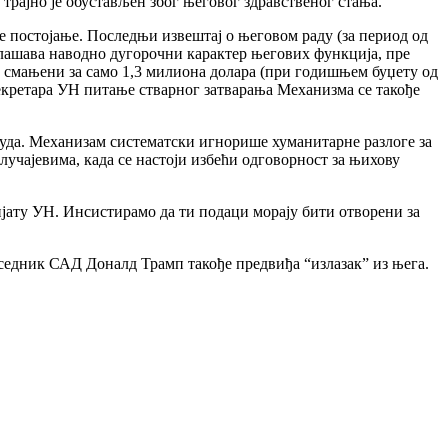
 трајно је обустављен због његовог здравственог стања.
 постојање. Последњи извештај о његовом раду (за период од
аглашава наводно дугорочни карактер његових функција, пре
м смањени за само 1,3 милиона долара (при годишњем буџету од
 секретара УН питање стварног затварања Механизма се такође
да. Механизам систематски игнорише хуманитарне разлоге за
лучајевима, када се настоји избећи одговорност за њихову
јату УН. Инсистирамо да ти подаци морају бити отворени за
едседник САД Доналд Трамп такође предвиђа “излазак” из њега.