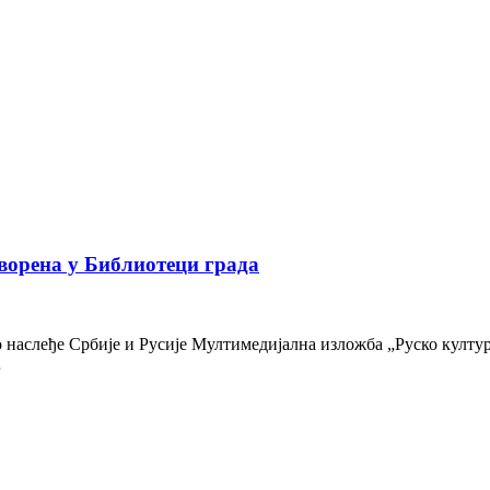
ворена у Библиотеци града
наслеђе Србије и Русије Мултимедијална изложба „Руско културн
…