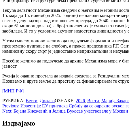
У портфолију те структуре нема преосталих суђења везаних за Ј
Текућа делатност Механизма сведочи о његовим његовим досле
15. маја до 15. новембра 2025. године) не наводи конкретне ме
свега у делу надзора над извршењем пресуда, до 2040. године
скоро 61 милион долара), а број запослених је смањен за само 
заобилази. И то у условима акутног недостатка ликвидности у с
У том смислу, поново желимо да подвучемо формални и неефик
превремено пуштање на слободу, а пракса председника Г.Г. Сан
неминовну скору смрт је једноставно неприхватљива и нехуман
Посебно желимо да подвучемо да архиве Механизма морају бити
јавност.
Русија је одавно престала да издваја средства за Резидуални м
Позивамо и друге земље да престану са финансирањем те струк
[МИП РФ]
РУБРИКА:
Вести
,
Држава
ОЗНАКЕ:
2026
,
Вести
,
Марија Захар
Post
Previous:
Известија: ЕУ притиска Србију да се одрекне руског га
Next:
Бојана Кнежевић и Јелица Вукосав учествовале у Москв
navigation
Издвајамо