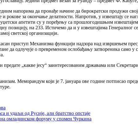
угославију. Једини предмет везан за Руанду – предмет Ф. Кабуге,
дним напорима да пронађе начине да бирократски продужи своје
ре и рокове за окончање делатности. Напротив, у извештају се н
. Буџетски апетити су у поређењу са прошлогодишњим извештаје
једну позицију, на 233. Истичемо да и у извештајима Генералног
амој светској организацији.
асан приступ Механизма функцији надзора над извршењем пресу
тане да одлучује о превременом ослобађању затвореника само у с
а.
 предате „какве јесу“ заинтересованим државама или Секретари
еханизам. Меморандум који је 7. јануара ове године потписао пр
туре.
ова
са и удаљи од Русије, али братство опстаје
и на омладинском форуму у спомен Чуркина