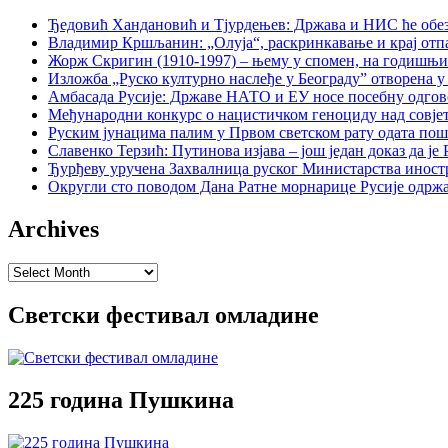
Ђедовић Хандановић и Тјурдењев: Држава и НИС ће обе
Владимир Кршљанин: „Олуја“, раскринкавање и крај отп
Жорж Скригин (1910-1997) – њему у спомен, на годишњ
Изложба „Руско културно наслеђе у Београду” отворена у
Амбасада Русије: Државе НАТО и ЕУ носе посебну одгов
Међународни конкурс о нацистичком геноциду над совје
Руским јунацима палим у Првом светском рату одата пош
Славенко Терзић: Путинова изјава – још један доказ да ј
Ђурђеву уручена Захвалница руског Министарства иност
Округли сто поводом Дана Ратне морнарице Русије одржа
Archives
Archives
Светски фестивал омладине
225 година Пушкина