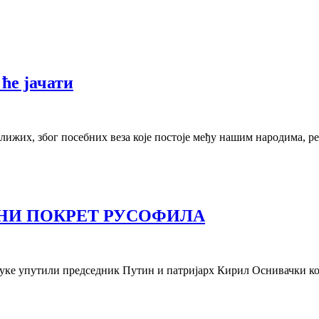
ће јачати
јближих, због посебних веза које постоје међу нашим народима, р
НИ ПОКРЕТ РУСОФИЛА
оруке упутили председник Путин и патријарх Кирил Оснивачки к