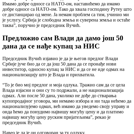
Имамо добре односе са НАТО-ом, наставићемо да имамо
добре односе са НАТО-ом. Тако да хвала господину Рутеу што
се дистанцирао од мене. Ја немам проблем са тим, учинио ми
је услугу. Србија је слободна земља и суверена земља и остаће
таква”, поручио је председник Вучић.
Предложио сам Влади да дамо још 50
дана да се нађе купац за НИС
Председник Вучић изјавио је да је његов предлог Влади
Србије јуче био да се да још 50 дана да се пронађе нови
инвеститор, односно купац за НИС и да се не иде одмах на
национализацију што је Влада и прихватила.
“То је био мој предлог и моја одлука. Тражио сам да се цела
Влада изјасни и они су то подржали, а не национализација
одмах. Али после 50 дана, уколико не дође до стварања
купопродајног уговора, ми немамо избора и ни тада нећемо да
национализујемо одмах, већ имамо да уведемо своју управу и
онда ћемо да понудимо највишу могућу цену и да платимо
највишу могућу цену руским пријатељима”, рекао је
председник Вучић.
Навео је да је он одговоран за ту одлуку.