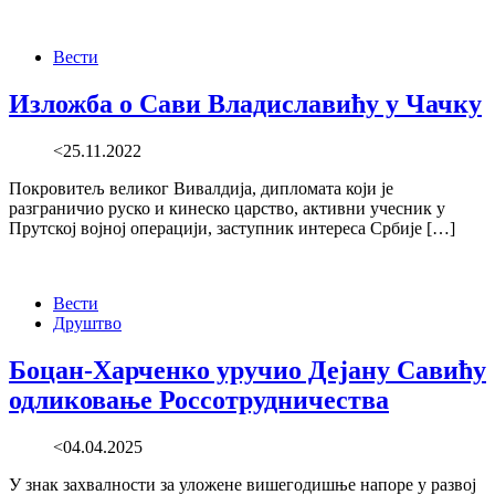
Вести
Изложба о Сави Владиславићу у Чачку
<25.11.2022
Покровитељ великог Вивалдија, дипломата који је
разграничио руско и кинеско царство, активни учесник у
Прутској војној операцији, заступник интереса Србије […]
Вести
Друштво
Боцан-Харченко уручио Дејану Савићу
одликовање Россотрудничества
<04.04.2025
У знак захвалности за уложене вишегодишње напоре у развој