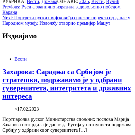
РУБРИКА:
Вести
,
Држава
ОЗНАКЕ:
2025
,
Вести
,
Вучић
Post
Previous:
Русија званично изразила задовољство победом
Карана
navigation
Next:
Портрети руских војсковођа српског порекла од данас у
Народном музеју. Изложбу отворио премијер Мацут
Издвајамо
Вести
Захарова: Сарадња са Србијом је
стратешка, подржавамо је у одбрани
суверенитета, интегритета и државних
интереса
<17.02.2023
Портпаролка руског Министарства спољних послова Марија
Захарова потврдила је данас да Русија у потпуности подржава
Србију у одбрани свог суверенитета […]