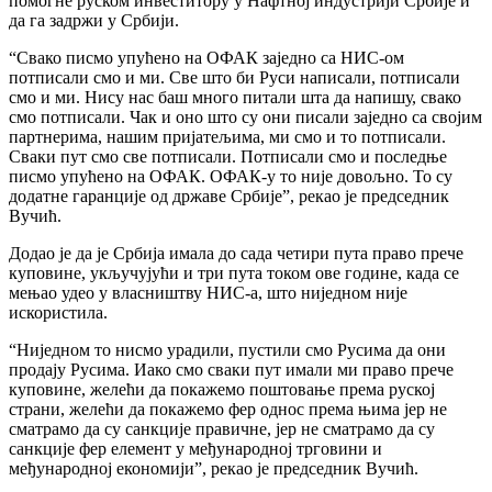
помогне руском инвеститору у Нафтној индустрији Србије и
да га задржи у Србији.
“Свако писмо упућено на ОФАК заједно са НИС-ом
потписали смо и ми. Све што би Руси написали, потписали
смо и ми. Нису нас баш много питали шта да напишу, свако
смо потписали. Чак и оно што су они писали заједно са својим
партнерима, нашим пријатељима, ми смо и то потписали.
Сваки пут смо све потписали. Потписали смо и последње
писмо упућено на ОФАК. ОФАК-у то није довољно. То су
додатне гаранције од државе Србије”, рекао је председник
Вучић.
Додао је да је Србија имала до сада четири пута право прече
куповине, укључујући и три пута током ове године, када се
мењао удео у власништву НИС-а, што ниједном није
искористила.
“Ниједном то нисмо урадили, пустили смо Русима да они
продају Русима. Иако смо сваки пут имали ми право прече
куповине, желећи да покажемо поштовање према руској
страни, желећи да покажемо фер однос према њима јер не
сматрамо да су санкције правичне, јер не сматрамо да су
санкције фер елемент у међународној трговини и
међународној економији”, рекао је председник Вучић.