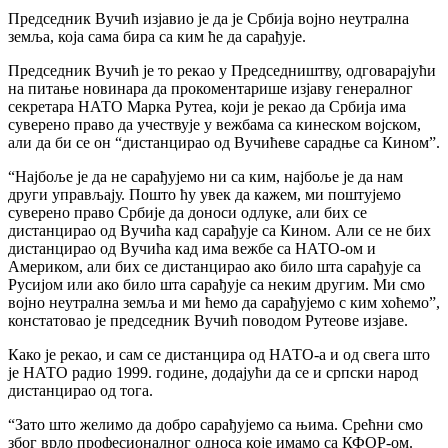
Председник Вучић изјавио је да је Србија војно неутрална
земља, која сама бира са ким ће да сарађује.
Председник Вучић је то рекао у Председништву, одговарајући
на питање новинара да прокоментарише изјаву генералног
секретара НАТО Марка Рутеа, који је рекао да Србија има
суверено право да учествује у вежбама са кинеском војском,
али да би се он “дистанцирао од Вучићеве сарадње са Кином”.
“Најбоље је да не сарађујемо ни са ким, најбоље је да нам
други управљају. Пошто ћу увек да кажем, ми поштујемо
суверено право Србије да доноси одлуке, али бих се
дистанцирао од Вучића кад сарађује са Кином. Али се не бих
дистанцирао од Вучића кад има вежбе са НАТО-ом и
Америком, али бих се дистанцирао ако било шта сарађује са
Русијом или ако било шта сарађује са неким другим. Ми смо
војно неутрална земља и ми ћемо да сарађујемо с ким хоћемо”,
констатовао је председник Вучић поводом Рутеове изјаве.
Како је рекао, и сам се дистанцира од НАТО-а и од свега што
је НАТО радио 1999. године, додајући да се и српски народ
дистанцирао од тога.
“Зато што желимо да добро сарађујемо са њима. Срећни смо
због врло професионалног односа које имамо са КФОР-ом.