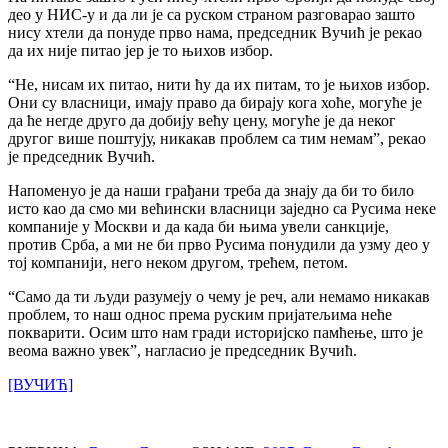
део у НИС-у и да ли је са руском страном разговарао зашто
нису хтели да понуде прво нама, председник Вучић је рекао
да их није питао јер је то њихов избор.
“Не, нисам их питао, нити ћу да их питам, то је њихов избор.
Они су власници, имају право да бирају кога хоће, могуће је
да ће негде друго да добију већу цену, могуће је да неког
другог више поштују, никакав проблем са тим немам”, рекао
је председник Вучић.
Напоменуо је да наши грађани треба да знају да би то било
исто као да смо ми већински власници заједно са Русима неке
компаније у Москви и да када би њима увели санкције,
против Срба, а ми не би прво Русима понудили да узму део у
тој компанији, него неком другом, трећем, петом.
“Само да ти људи разумеју о чему је реч, али немамо никакав
проблем, то наш однос према руским пријатељима неће
покварити. Осим што нам гради историјско памћење, што је
веома важно увек”, нагласио је председник Вучић.
[ВУЧИЋ]