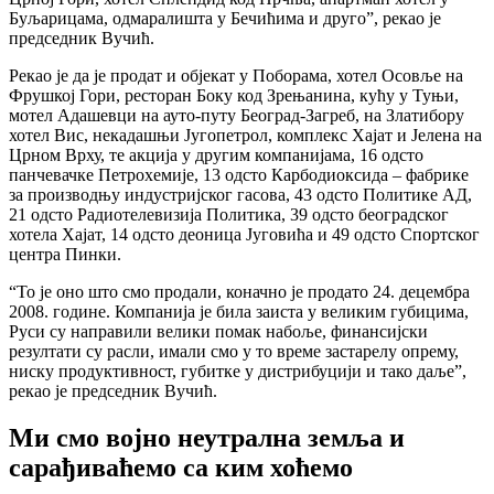
Буљарицама, одмаралишта у Бечићима и друго”, рекао је
председник Вучић.
Рекао је да је продат и објекат у Поборама, хотел Осовље на
Фрушкој Гори, ресторан Боку код Зрењанина, кућу у Туњи,
мотел Адашевци на ауто-путу Београд-Загреб, на Златибору
хотел Вис, некадашњи Југопетрол, комплекс Хајат и Јелена на
Црном Врху, те акција у другим компанијама, 16 одсто
панчевачке Петрохемије, 13 одсто Карбодиоксида – фабрике
за производњу индустријског гасова, 43 одсто Политике АД,
21 одсто Радиотелевизија Политика, 39 одсто београдског
хотела Хајат, 14 одсто деоница Југовића и 49 одсто Спортског
центра Пинки.
“То је оно што смо продали, коначно је продато 24. децембра
2008. године. Компанија је била заиста у великим губицима,
Руси су направили велики помак набоље, финансијски
резултати су расли, имали смо у то време застарелу опрему,
ниску продуктивност, губитке у дистрибуцији и тако даље”,
рекао је председник Вучић.
Ми смо војно неутрална земља и
сарађиваћемо са ким хоћемо