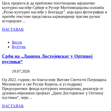
Циљ пројекта је да приближи посетиоцима заједничко
културно наслеђе Србије и Русије Мултимедијална изложба
„Руско културно наслеђе у Београду”, која кроз фотографије и
пратеће текстове представља најзначајније трагове руског
историјског…
НАСТАВАК
Вести
Култура
Срби на „Данима Достојевског у Оптиној
пустињи“
19.07.2026
Од 2022. године, по благослову Његове Светости Патријарха
Московског и све Русије Кирила, и уз подршку
Председничког фонда културних иницијатива, реализује се
духовно-образовни пројекат „Дани Достојевског у Оптиној
пустињи“, чији…
НАСТАВАК