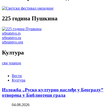
225 година Пушкина
srbratstvo.rs
srbratstvo.ru
srbratstvo.org
Култура
сви чланци
Вести
Култура
Изложба „Руско културно наслеђе у Београду”
отворена у Библиотеци града
04.08.2026