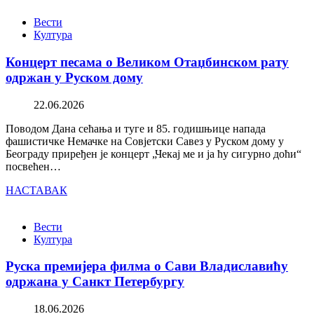
Вести
Култура
Концерт песама о Великом Отаџбинском рату
одржан у Руском дому
22.06.2026
Поводом Дана сећања и туге и 85. годишњице напада
фашистичке Немачке на Совјетски Савез у Руском дому у
Београду приређен је концерт „Чекај ме и ја ћу сигурно доћи“
посвећен…
НАСТАВАК
Вести
Култура
Руска премијера филма о Сави Владиславићу
одржана у Санкт Петербургу
18.06.2026