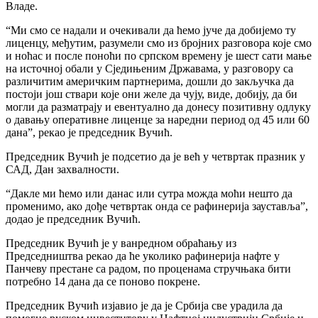
Владе.
“Ми смо се надали и очекивали да ћемо јуче да добијемо ту
лиценцу, међутим, разумели смо из бројних разговора које смо
и ноћас и после поноћи по српском времену је шест сати мање
на источној обали у Сједињеним Државама, у разговору са
различитим америчким партнерима, дошли до закључка да
постоји још ствари које они желе да чују, виде, добију, да би
могли да разматрају и евентуално да донесу позитивну одлуку
о давању оперативне лиценце за наредни период од 45 или 60
дана”, рекао је председник Вучић.
Председник Вучић је подсетио да је већ у четвртак празник у
САД, Дан захвалности.
“Дакле ми ћемо или данас или сутра можда моћи нешто да
променимо, ако дође четвртак онда се рафинерија зауставља”,
додао је председник Вучић.
Председник Вучић је у ванредном обраћању из
Председништва рекао да ће уколико рафинерија нафте у
Панчеву престане са радом, по проценама стручњака бити
потребно 14 дана да се поново покрене.
Председник Вучић изјавио је да је Србија све урадила да