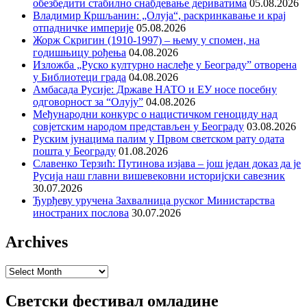
обезбедити стабилно снабдевање дериватима
05.08.2026
Владимир Кршљанин: „Олуја“, раскринкавање и крај
отпадничке империје
05.08.2026
Жорж Скригин (1910-1997) – њему у спомен, на
годишњицу рођења
04.08.2026
Изложба „Руско културно наслеђе у Београду” отворена
у Библиотеци града
04.08.2026
Амбасада Русије: Државе НАТО и ЕУ носе посебну
одговорност за “Олују”
04.08.2026
Међународни конкурс о нацистичком геноциду над
совјетским народом представљен у Београду
03.08.2026
Руским јунацима палим у Првом светском рату одата
пошта у Београду
01.08.2026
Славенко Терзић: Путинова изјава – још један доказ да је
Русија наш главни вишевековни историјски савезник
30.07.2026
Ђурђеву уручена Захвалница руског Министарства
иностраних послова
30.07.2026
Archives
Archives
Светски фестивал омладине