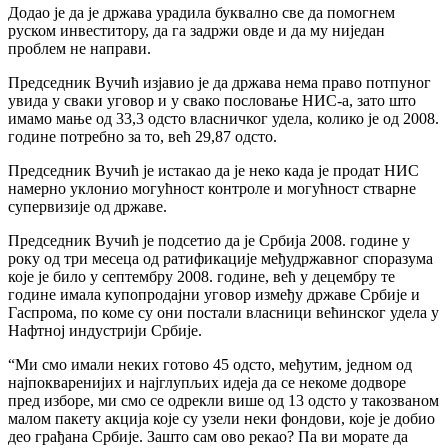
Додао је да је држава урадила буквално све да помогнем
руском инвеститору, да га задржи овде и да му ниједан
проблем не направи.
Председник Вучић изјавио је да држава нема право потпуног
увида у сваки уговор и у свако пословање НИС-а, зато што
имамо мање од 33,3 одсто власничког удела, колико је од 2008.
године потребно за то, већ 29,87 одсто.
Председник Вучић је истакао да је неко када је продат НИС
намерно уклонио могућност контроле и могућност стварне
супервизије од државе.
Председник Вучић је подсетио да је Србија 2008. године у
року од три месеца од ратификације међудржавног споразума
које је било у септембру 2008. године, већ у децембру те
године имала купопродајни уговор између државе Србије и
Гаспрома, по коме су они постали власници већинског удела у
Нафтној индустрији Србије.
“Ми смо имали неких готово 45 одсто, међутим, једном од
најпокваренијих и најглупљих идеја да се некоме додворе
пред изборе, ми смо се одрекли више од 13 одсто у такозваном
малом пакету акција које су узели неки фондови, које је добио
део грађана Србије. Зашто сам ово рекао? Па ви морате да