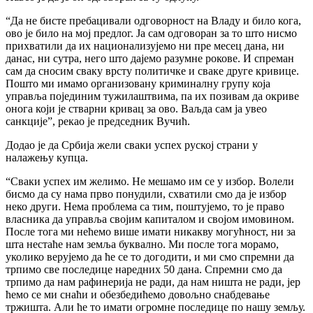
“Да не бисте пребацивали одговорност на Владу и било кога,
ово је било на мој предлог. Ја сам одговоран за то што нисмо
прихватили да их национализујемо ни пре месец дана, ни
данас, ни сутра, него што дајемо разумне рокове. И спреман
сам да сносим сваку врсту политичке и сваке друге кривице.
Пошто ми имамо организовану криминалну групу која
управља појединим тужилаштвима, па их позивам да окриве
онога који је стварни кривац за ово. Ваљда сам ја увео
санкције”, рекао је председник Вучић.
Додао је да Србија жели сваки успех руској страни у
налажењу купца.
“Сваки успех им желимо. Не мешамо им се у избор. Волели
бисмо да су нама прво понудили, схватили смо да је избор
неко други. Нема проблема са тим, поштујемо, то је право
власника да управља својим капиталом и својом имовином.
После тога ми нећемо више имати никакву могућност, ни за
шта нестаће нам земља буквално. Ми после тога морамо,
уколико верујемо да ће се то догодити, и ми смо спремни да
трпимо све последице наредних 50 дана. Спремни смо да
трпимо да нам рафинерија не ради, да нам ништа не ради, јер
ћемо се ми снаћи и обезбедићемо довољно снабдевање
тржишта. Али ће то имати огромне последице по нашу земљу.