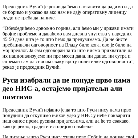
Председник Вучић је рекао да ћемо наставити да радимо и да
се боримо и указао да ако нам не дају оперативну лиценцу
људи не треба да паниче.
“Обезбедићемо довољно горива, али ћемо ми у држави имати
бројне проблеме и даваћемо вам дневна упутства у наредних
45-50 дана шта је то што ћемо да предузимамо. Да не бисте
пребацивали одговорност на Владу било кога, ово је било на
мој предлог. Ја сам одговоран за то што нисмо прихватили да
их национализујемо ни пре месец дана, ни данас, ни сутра и
спреман сам да сносим сваку врсту политичке одговорности”,
рекао је председник Вучић.
Руси изабрали да не понуде прво нама
део НИС-а, остајемо пријатељи али
памтимо
Председник Вучић изјавио је да то што Руси нису нама прво
понудили да откупимо њихов удео у НИС-у неће покварити
наш однос према руским пријатељима, али да ће то свакако,
како је рекао, градити историјско памћење.
На питање зашто Руси нису хтели прво Србији да понуде свој