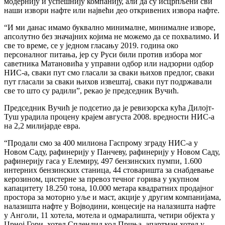
модернију и успешнију компанију, али да су исцрпљени сви
наши извори нафте или највећи део откривених извора нафте.
“И ми данас имамо буквално минималне, минималне изворе,
апсолутно без значајних којима не можемо да се похвалимо. И
све то време, се у једном гласању 2019. година око
персоналног питања, јер су Руси били против избора мог
саветника Матановића у управни одбор или надзорни одбор
НИС-а, сваки пут смо гласали за сваки њихов предлог, сваки
пут гласали за сваки њихов извештај, сваки пут подржавали
све то што су радили”, рекао је председник Вучић.
Председник Вучић је подсетио да је ревизорска кућа Дилојт-
Туш урадила процену крајем августа 2008. вредности НИС-а
на 2,2 милијарде евра.
“Продали смо за 400 милиона Гаспрому зграду НИС-а у
Новом Саду, рафинерију у Панчеву, рафинерију у Новом Саду,
рафинерију гаса у Елемиру, 497 бензинских пумпи, 1.600
интерних бензинских станица, 44 стоваришта за снабдевање
керозином, цистерне за превоз течног горива у укупном
капацитету 18.250 тона, 10.000 метара квадратних продајног
простора за моторно уље и маст, акције у другим компанијама,
налазишта нафте у Војводини, концесије на налазишта нафте
у Анголи, 11 хотела, мотела и одмаралишта, четири објекта у
Црној Гори, хотел Сплендид код Прчња, апартман хотел у