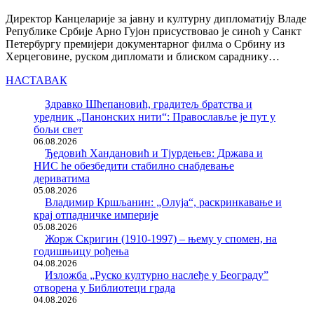
Директор Канцеларије за јавну и културну дипломатију Владе
Републике Србије Арно Гујон присуствовао је синоћ у Санкт
Петербургу премијери документарног филма о Србину из
Херцеговине, руском дипломати и блиском сараднику…
НАСТАВАК
Здравко Шћепановић, градитељ братства и
уредник „Панонских нити“: Православље је пут у
бољи свет
06.08.2026
Ђедовић Хандановић и Тјурдењев: Држава и
НИС ће обезбедити стабилно снабдевање
дериватима
05.08.2026
Владимир Кршљанин: „Олуја“, раскринкавање и
крај отпадничке империје
05.08.2026
Жорж Скригин (1910-1997) – њему у спомен, на
годишњицу рођења
04.08.2026
Изложба „Руско културно наслеђе у Београду”
отворена у Библиотеци града
04.08.2026