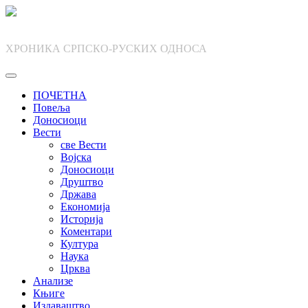
Skip
to
content
ХРОНИКА СРПСКО-РУСКИХ ОДНОСА
ПОЧЕТНА
Повеља
Доносиоци
Вести
све Вести
Војска
Доносиоци
Друштво
Држава
Економија
Историја
Коментари
Култура
Наука
Црква
Анализе
Књиге
Издаваштво