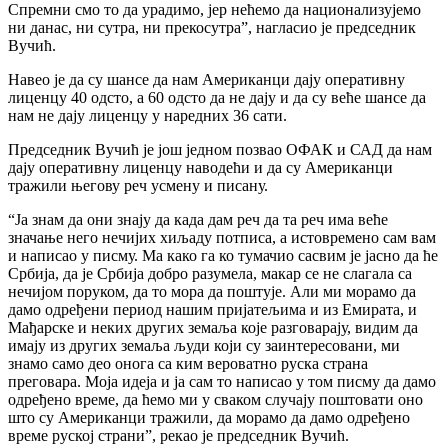
Спремни смо то да урадимо, јер нећемо да национализујемо
ни данас, ни сутра, ни прекосутра”, нагласио је председник
Вучић.
Навео је да су шансе да нам Американци дају оперативну
лиценцу 40 одсто, а 60 одсто да не дају и да су веће шансе да
нам не дају лиценцу у наредних 36 сати.
Председник Вучић је још једном позвао ОФАК и САД да нам
дају оперативну лиценцу наводећи и да су Американци
тражили његову реч усмену и писану.
“Ја знам да они знају да када дам реч да та реч има веће
значање него нечијих хиљаду потписа, а истовремено сам вам
и написао у писму. Ма како га ко тумачио сасвим је јасно да ће
Србија, да је Србија добро разумела, макар се не слагала са
нечијом поруком, да то мора да поштује. Али ми морамо да
дамо одређени период нашим пријатељима и из Емирата, и
Мађарске и неких других земаља које разговарају, видим да
имају из других земаља људи који су заинтересовани, ми
знамо само део онога са ким вероватно руска страна
преговара. Моја идеја и ја сам то написао у том писму да дамо
одређено време, да ћемо ми у сваком случају поштовати оно
што су Американци тражили, да морамо да дамо одређено
време руској страни”, рекао је председник Вучић.