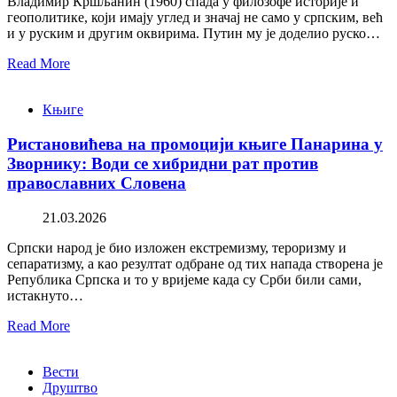
Владимир Кршљанин (1960) спада у филозофе историје и
геополитике, који имају углед и значај не само у српским, већ
и у руским и другим оквирима. Путин му је доделио руско…
Read More
Књиге
Ристановићева на промоцији књиге Панарина у
Зворнику: Води се хибридни рат против
православних Словена
21.03.2026
Српски народ је био изложен екстремизму, тероризму и
сепаратизму, а као резултат одбране од тих напада створена је
Република Српска и то у вријеме када су Срби били сами,
истакнуто…
Read More
Вести
Друштво