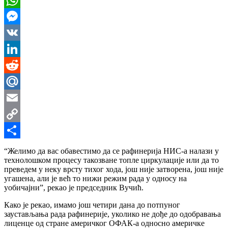
WhatsApp
Messenger
VK
LinkedIn
Reddit
Mail.Ru
Email
Copy
Link
Share
“Желимо да вас обавестимо да се рафинерија НИС-а налази у
технолошком процесу такозване топле циркулације или да то
преведем у неку врсту тихог хода, још није затворена, још није
угашена, али је већ то нижи режим рада у односу на
уобичајни”, рекао је председник Вучић.
Како је рекао, имамо још четири дана до потпуног
заустављања рада рафинерије, уколико не дође до одобравања
лиценце од стране америчког ОФАК-а односно америчке