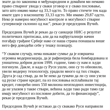
знате да по законима и међународним и домаћим ми немамо
право стварног увида у сваки уговор и у свако пословање,
зато што имамо мање од 33,3 одсто. То право стичете тек када
имате удео у власништву 33,33 одсто. Ми имамо 29,87 одсто.
Неко је намерно могућност контроле и могућност стварне
супервизије склонио од нас”, рекао је председник Вучић.
Председник Вучић је рекао да су санкције НИС-у резултат
политичких притисака, али да на најбруталнији начин
погађају грађане Србије иако се наша страна понашала више
него фер доводећи себе у тешку позицију.
“У сваком случају, нема никакве сумње да је извршена
огромна модернизација, да је рафинерија била бомбардована и
уништена добрим делом 1999. године, тамо су нам и људи
погинули. Дакле, и када су Руси ушли, они су то обновили,
увели модерну технологију, урадили много од тих ствари.
Друга је сад ствар, да ли ће неко да тумачи да ли су они узели
од руске стране кредит, па из пословања исплаћивали тај
кредит, говорећи оних 550 милиона неопходних инвестиција,
да не улазим у такве ствари, већина људи тако ради тамо где
имају могућност из пословне добити, да то финансирају”,
рекао је председник Вучић.
Председник Вучић је истакао да су свакако Руси направили