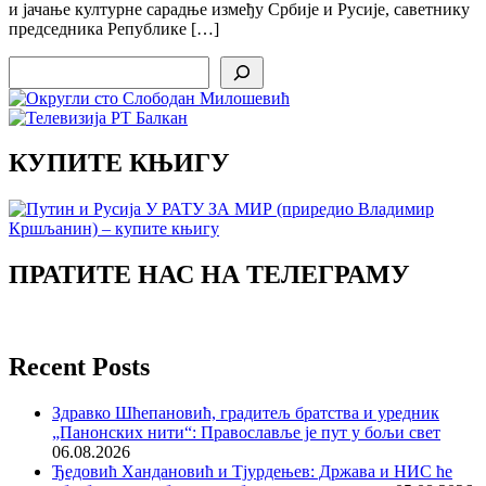
и јачање културне сарадње између Србије и Русије, саветнику
председника Републике […]
Search
КУПИТЕ КЊИГУ
ПРАТИТЕ НАС НА ТЕЛЕГРАМУ
Recent Posts
Здравко Шћепановић, градитељ братства и уредник
„Панонских нити“: Православље је пут у бољи свет
06.08.2026
Ђедовић Хандановић и Тјурдењев: Држава и НИС ће