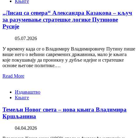
Књиге
„Лисац са севера“ Александра Казакова – кључ
за разумевање стратешке логике Путинове
Русије
05.07.2026
У времену када се о Владимиру Владимировичу Путину пише
више него о већини савремених државника, мало је књига
које покушавају да проникну у дубље идејне и стратешке
основе његове политике.…
Read More
Издаваштво
Књиге
Темељи Новог света – нова књига Владимира
Кршљанина
04.04.2026