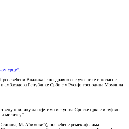
ком срцу“.
 Преосвећени Владика је поздравио све учеснике и почасне
) и амбасадора Републике Србије у Русији господина Момчила
ствену прилику да осјетимо искуства Српске цркве и чујемо
 и молитву.“
 Осипова, М. Аћимовић), посвећене ремек-дјелима