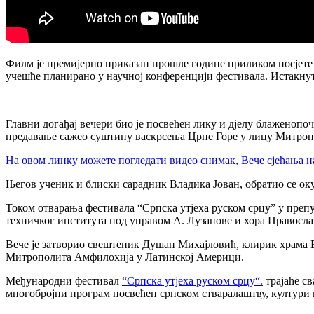
Филм је премијерно приказан прошле године приликом посјете 
учешће планирано у научној конференцији фестивала. Истакнут
Главни догађај вечери био је посвећен лику и дјелу блаженоп
предавање сажео суштину васкрсења Црне Горе у лицу Митро
На овом линку можете погледати видео снимак, Вече сјећања
Његов ученик и блиски сарадник Владика Јован, обратио се ок
Током отварања фестивала “Српска утјеха руском срцу” у преп
техничког института под управом А. Лузанове и хора Православ
Вече је затворио свештеник Душан Михајловић, клирик храма 
Митрополита Амфилохија у Латинској Америци.
Међународни фестивал
“Српска утјеха руском срцу“.
трајаће св
многобројни програм посвећен српском стваралаштву, култури 