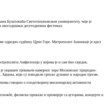
на Булатовића Светотихоновском универзитету, чије је
 за овогодишњи десетодневни фестивал.
еме одредио судбину Црне Горе. Митрополит Јоаникије је кроз
трополита Амфилохија у којима је и сам био свједок.
м је украшен пјевањем камерног хора Московског природно-
ајцева, који су изводили српске духовне и народне пјесме.
енима говорио о плодотворној мисионарској активности
 изложбе, филмски прикази и премијере са ауторима, концерти и