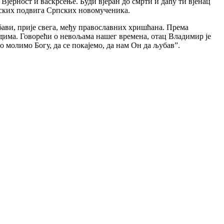
јерност и васкрсење. Буди вјеран до смрти и даћу ти вјенац
нских подвига Српских новомученика.
бави, прије свега, међу православних хришћана. Према
дима. Говорећи о невољама нашег времена, отац Владимир је
о молимо Богу, да се покајемо, да нам Он да љубав”.