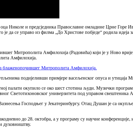
оца Николе и предсједника Православне омладине Црне Горе Ива
о је да се управо из филма „До Христове побједе“ родила идеја
очившег Митрополита Амфилохија (Радовића) који је у Ново вриј
плита Амфилохија.
 на блаженопочившег Митрополита Амфилохија.
упљенима подијеливши примјере васељенског опуса и утицаја Ми
уној палати окупило се око шест стотина људи. Музички програ
ног Светотихоновског универзитета под управом свештеника А. З
Вазнесења Господњег у Јекатеринбургу. Отац Душан је са окупљ
акодневно до 28. октобра, а у програму су научне конференције,
и духовништву.