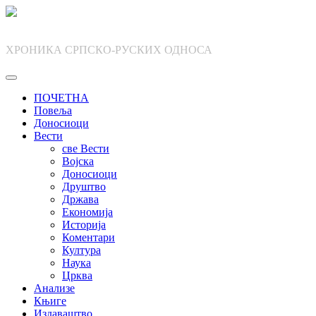
Skip
to
content
ХРОНИКА СРПСКО-РУСКИХ ОДНОСА
ПОЧЕТНА
Повеља
Доносиоци
Вести
све Вести
Војска
Доносиоци
Друштво
Држава
Економија
Историја
Коментари
Култура
Наука
Црква
Анализе
Књиге
Издаваштво