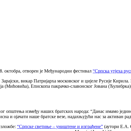
. октобра, отворен је Међународни фестивал
“Српска утјеха рус
Зарајски, викар Патријарха московског и цијеле Русије Кирила.
ја (Мићовића), Епископа пакрачко-славонског Јована (Ћулибрка
ног општења између наших братских народа: “Данас имамо једин
сна и ојачати наше братске везе, надахњујући нас за активан рад
изложбе:
“Српске светиње – уништене и изграђене”
(аутори Е.А.