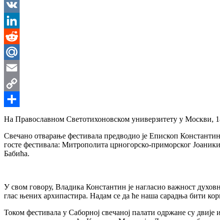
Messenger
VK
LinkedIn
Reddit
Mail.Ru
Email
Copy
Link
Share
На Православном Светотихоновском универзитету у Москви, 18
Свечано отварање фестивала предводио је Епископ Константин 
госте фестивала: Митрополита црногорско-приморског Јоаники
Бабића.
У свом говору, Владика Константин је нагласио важност духов
глас њених архипастира. Надам се да ће наша сарадња бити кори
Током фестивала у Саборној свечаној палати одржане су двије 