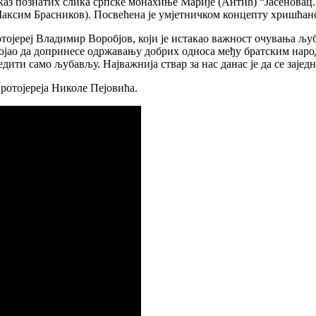
з познатих слика српске монахиње Марије (Антић) “Јасеновац. В
 Максим Брасников). Посвећена је умјетничком концепту хришћа
тојереј Владимир Воробјов, који је истакао важност очувања љу
ојао да допринесе одржавању добрих односа међу братским наро
ити само љубављу. Најважнија ствар за нас данас је да се заједн
ротојереја Николе Пејовића.