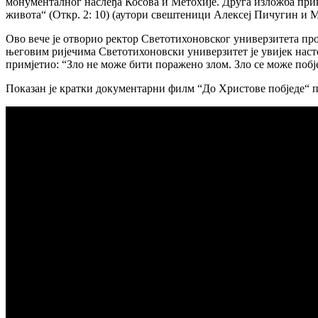
монументалног наслеђа Косова и Метохије. Друга изложба прика
живота“ (Откр. 2: 10) (аутори свештеници Алексеј Пичугин и
Ово вече је отворио ректор Светотихоновског универзитета про
његовим ријечима Светотихоновски универзитет је увијек наст
примјетио: “Зло не може бити поражено злом. Зло се може побјед
Показан је кратки документарни филм “До Христове побједе“ п