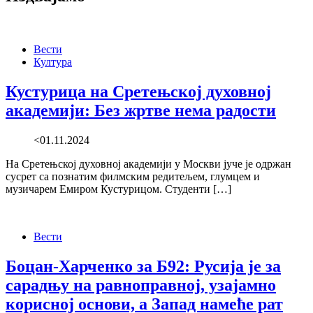
Вести
Култура
Кустурица на Сретењској духовној
академији: Без жртве нема радости
<01.11.2024
На Сретењској духовној академији у Москви јуче је одржан
сусрет са познатим филмским редитељем, глумцем и
музичарем Емиром Кустурицом. Студенти […]
Вести
Боцан-Харченко за Б92: Русија је за
сарадњу на равноправној, узајамно
корисној основи, а Запад намеће рат