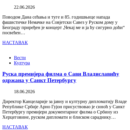
22.06.2026
Поводом Дана сећања и туге и 85. годишњице напада
фашистичке Немачке на Совјетски Савез у Руском дому у
Београду приређен је концерт „Чекај ме и ја ћу сигурно доћи“
посвећен…
НАСТАВАК
Вести
Култура
Руска премијера филма о Сави Владиславићу
одржана у Санкт Петербургу
18.06.2026
Директор Канцеларије за јавну и културну дипломатију Владе
Републике Србије Арно Гујон присуствовао је синоћ у Санкт
Петербургу премијери документарног филма о Србину из
Херцеговине, руском дипломати и блиском сараднику…
НАСТАВАК