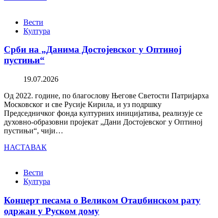
Вести
Култура
Срби на „Данима Достојевског у Оптиној
пустињи“
19.07.2026
Од 2022. године, по благослову Његове Светости Патријарха
Московског и све Русије Кирила, и уз подршку
Председничког фонда културних иницијатива, реализује се
духовно-образовни пројекат „Дани Достојевског у Оптиној
пустињи“, чији…
НАСТАВАК
Вести
Култура
Концерт песама о Великом Отаџбинском рату
одржан у Руском дому