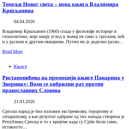
Темељи Новог света – нова књига Владимира
Кршљанина
04.04.2026
Владимир Кршљанин (1960) спада у филозофе историје и
геополитике, који имају углед и значај не само у српским, већ
и у руским и другим оквирима. Путин му је доделио руско…
Read More
Књиге
Ристановићева на промоцији књиге Панарина у
Зворнику: Води се хибридни рат против
православних Словена
21.03.2026
Српски народ је био изложен екстремизму, тероризму и
сепаратизму, а као резултат одбране од тих напада створена је
Република Српска и то у вријеме када су Срби били сами,
истакнуто…