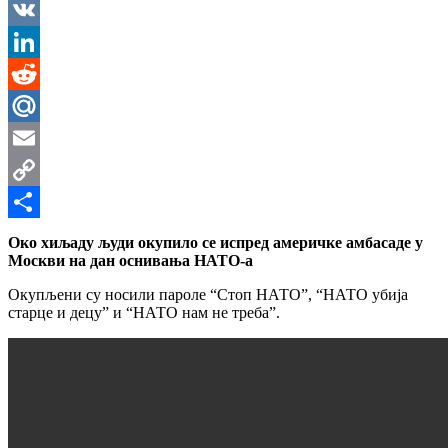
Messenger
VK
LinkedIn
Reddit
Mail.Ru
Email
Copy
Link
Share
Око хиљаду људи окупило се испред америчке амбасаде у
Москви на дан оснивања НАТО-а
Окупљени су носили пароле “Стоп НАТО”, “НАТО убија
старце и децу” и “НАТО нам не треба”.