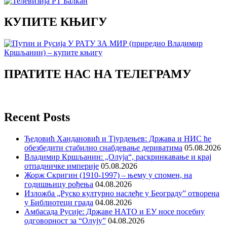
КУПИТЕ КЊИГУ
ПРАТИТЕ НАС НА ТЕЛЕГРАМУ
Recent Posts
Ђедовић Хандановић и Тјурдењев: Држава и НИС ће
обезбедити стабилно снабдевање дериватима
05.08.2026
Владимир Кршљанин: „Олуја“, раскринкавање и крај
отпадничке империје
05.08.2026
Жорж Скригин (1910-1997) – њему у спомен, на
годишњицу рођења
04.08.2026
Изложба „Руско културно наслеђе у Београду” отворена
у Библиотеци града
04.08.2026
Амбасада Русије: Државе НАТО и ЕУ носе посебну
одговорност за “Олују”
04.08.2026