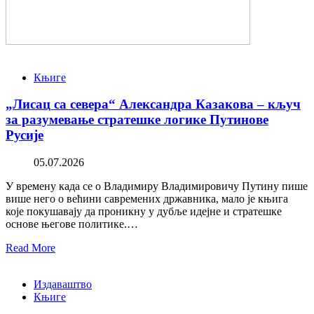
Књиге
„Лисац са севера“ Александра Казакова – кључ
за разумевање стратешке логике Путинове
Русије
05.07.2026
У времену када се о Владимиру Владимировичу Путину пише
више него о већини савремених државника, мало је књига
које покушавају да проникну у дубље идејне и стратешке
основе његове политике.…
Read More
Издаваштво
Књиге