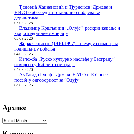
Ђедовић Хандановић и Тјурдењев: Држава и
НИС ће обезбедити стабилно снабдевање
дериватима
05.08.2026
Владимир Кршљанин: „Олуја“, раскринкавање и
крај отпадничке империје
05.08.2026
Жорж Скригин (1910-1997) – њему у спомен, на
годишњицу рођења
04.08.2026
Изложба „Руско културно наслеђе у Београду”
отворена у Библиотеци града
04.08.2026
Амбасада Русије: Државе НАТО и ЕУ носе
посебну одговорност за “Олују”
04.08.2026
Архиве
Архиве
Календар