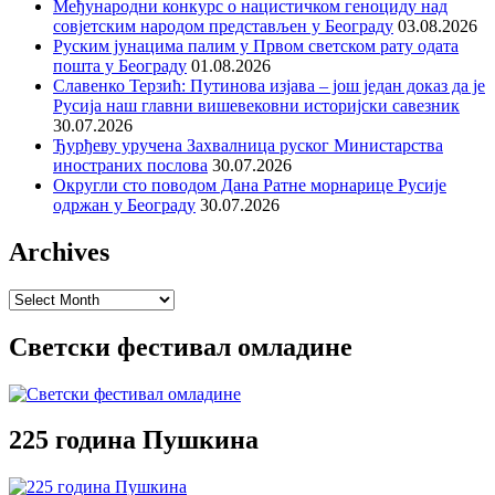
Међународни конкурс о нацистичком геноциду над
совјетским народом представљен у Београду
03.08.2026
Руским јунацима палим у Првом светском рату одата
пошта у Београду
01.08.2026
Славенко Терзић: Путинова изјава – још један доказ да је
Русија наш главни вишевековни историјски савезник
30.07.2026
Ђурђеву уручена Захвалница руског Министарства
иностраних послова
30.07.2026
Округли сто поводом Дана Ратне морнарице Русије
одржан у Београду
30.07.2026
Archives
Archives
Светски фестивал омладине
225 година Пушкина