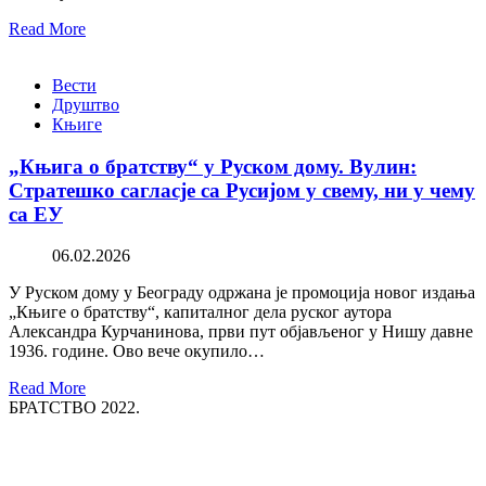
Read More
Вести
Друштво
Књиге
„Књига о братству“ у Руском дому. Вулин:
Стратешко сагласје са Русијом у свему, ни у чему
са ЕУ
06.02.2026
У Руском дому у Београду одржана је промоција новог издања
„Књиге о братству“, капиталног дела руског аутора
Александра Курчанинова, први пут објављеног у Нишу давне
1936. године. Ово вече окупило…
Read More
БРАТСТВО 2022.