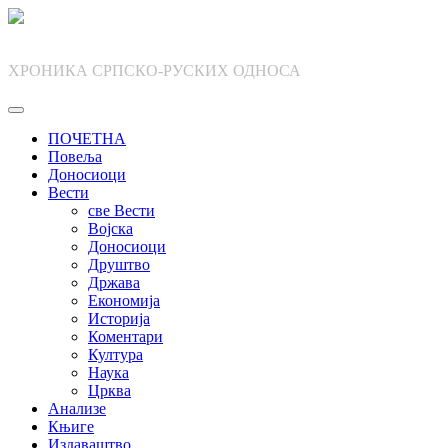
Skip
to
content
ХРОНИКА СРПСКО-РУСКИХ ОДНОСА
ПОЧЕТНА
Повеља
Доносиоци
Вести
све Вести
Војска
Доносиоци
Друштво
Држава
Економија
Историја
Коментари
Култура
Наука
Црква
Анализе
Књиге
Издаваштво