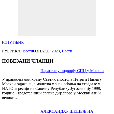
[
СПУТЊИК
]
РУБРИКА:
Вести
ОЗНАКЕ:
2023
,
Вести
ПОВЕЗАНИ ЧЛАНЦИ
Post
Парастос у подворју СПЦ у Москви
navigation
У православном храму Светих апостола Петра и Павла у
Москви одржана је молитва у знак сећања на страдале у
НАТО агресији на Савезну Републику Југославију 1999.
године. Представници српске дијаспоре у Москви али и
велики…
АЛЕКСАНДАР ШЕШЕЉ НА