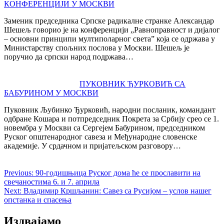
КОНФЕРЕНЦИЈИ У МОСКВИ
Заменик председника Српске радикалне странке Александар
Шешељ говорио је на конференцији „Равноправност и дијалог
– основни принципи мултиполарног света” која се одржава у
Министарству спољних послова у Москви. Шешељ је
поручио да српски народ подржава…
ПУКОВНИК ЂУРКОВИЋ СА
БАБУРИНОМ У МОСКВИ
Пуковник Љубинко Ђурковић, народни посланик, командант
одбране Кошара и потпредседник Покрета за Србију срео се 1.
новембра у Москви са Сергејем Бабурином, председником
Руског општенародног савеза и Међународне словенске
академије. У срдачном и пријатељском разговору…
Previous:
90-годишњица Руског дома ће се прославити на
свечаностима 6. и 7. априла
Next:
Владимир Кршљанин: Савез са Русијом – услов нашег
опстанка и спасења
Издвајамо