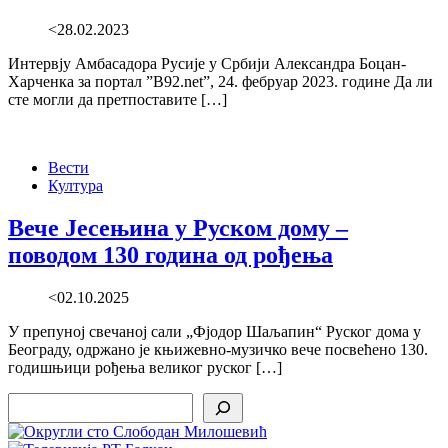
<28.02.2023
Интервју Амбасадора Русије у Србији Александра Боцан-
Харченка за портал ”B92.net”, 24. фебруар 2023. године Да ли
сте могли да претпоставите […]
Вести
Култура
Вече Јесењина у Руском дому –
поводом 130 година од рођења
<02.10.2025
У препуној свечаној сали „Фјодор Шаљапин“ Руског дома у
Београду, одржано је књижевно-музичко вече посвећено 130.
годишњици рођења великог руског […]
Search