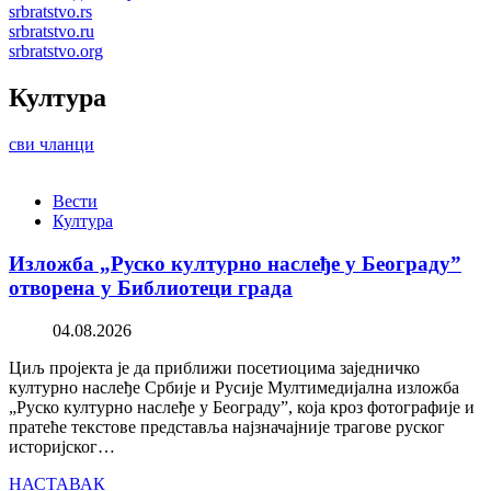
srbratstvo.rs
srbratstvo.ru
srbratstvo.org
Култура
сви чланци
Вести
Култура
Изложба „Руско културно наслеђе у Београду”
отворена у Библиотеци града
04.08.2026
Циљ пројекта је да приближи посетиоцима заједничко
културно наслеђе Србије и Русије Мултимедијална изложба
„Руско културно наслеђе у Београду”, која кроз фотографије и
пратеће текстове представља најзначајније трагове руског
историјског…
НАСТАВАК