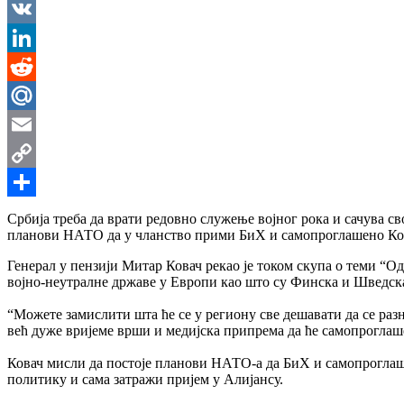
Messenger
VK
LinkedIn
Reddit
Mail.Ru
Email
Copy
Link
Share
Србија треба да врати редовно служење војног рока и сачува сво
планови НАТО да у чланство прими БиХ и самопроглашено Ко
Генерал у пензији Митар Ковач рекао је током скупа о теми “О
војно-неутралне државе у Европи као што су Финска и Шведска
“Можете замислити шта ће се у региону све дешавати да се ра
већ дуже вријеме врши и медијска припрема да ће самопрогла
Ковач мисли да постоје планови НАТО-а да БиХ и самопроглаше
политику и сама затражи пријем у Алијансу.