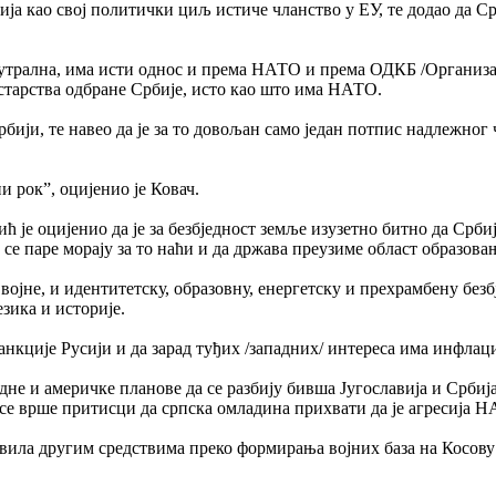
бија као свој политички циљ истиче чланство у ЕУ, те додао да Ср
о неутрална, има исти однос и према НАТО и према ОДКБ /Организа
старства одбране Србије, исто као што има НАТО.
бији, те навео да је за то довољан само један потпис надлежног 
и рок”, оцијенио је Ковач.
је оцијенио да је за безбједност земље изузетно битно да Србиј
да се паре морају за то наћи и да држава преузиме област образов
војне, и идентитетску, образовну, енергетску и прехрамбену безб
зика и историје.
 санкције Русији и да зарад туђих /западних/ интереса има инфлаци
адне и америчке планове да се разбију бивша Југославија и Србиј
 се врше притисци да српска омладина прихвати да је агресија 
тавила другим средствима преко формирања војних база на Косов