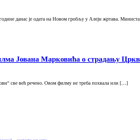
одине данас је одата на Новом гробљу у Алеји жртава. Министа
илма Јована Марковића о страдању Цркв
тови“ све већ речено. Овом филму не треба похвала или […]