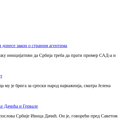
 донесе закон о страним агентима
шку иницијативи да Србија треба да прати пример САД-а и
ут
 му је брига за српски народ најважнија, сматра Јелена
ке Дачића и Гервале
 послова Србије Ивица Дачић. Он је, говорећи пред Саветом