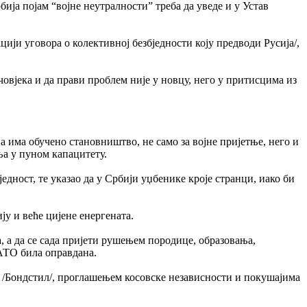
бија појам “војне неутралности” треба да уведе и у Устав
цији уговора о колективној безбједности коју предводи Русија/,
човјека и да прави проблем није у новцу, него у притисцима из
а има обучено становништво, не само за војне пријетње, него и
ања у пуном капацитету.
једност, те указао да у Србији уџбенике кроје странци, иако би
ју и веће цијене енергената.
а, а да се сада пријети рушењем породице, образовања,
НАТО била оправдана.
у /Бондстил/, проглашењем косовске независности и покушајима