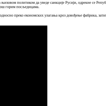
са њиховом политиком да уведе санкције Русији, одрекне се Репу
а још горим посљедицама.
, односно преко економских улагања кроз довођење фабрика, зати