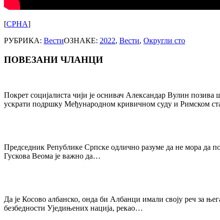
[
СРНА
]
РУБРИКА:
Вести
ОЗНАКЕ:
2022
,
Вести
,
Округли сто
ПОВЕЗАНИ ЧЛАНЦИ
Post
navigation
Покрет социјалиста чији је оснивач Александар Вулин позива 
ускрати подршку Међународном кривичном суду и Римском ст
Председник Републике Српске одлично разуме да не мора да под
Гускова Веома је важно да…
Да је Косово албанско, онда би Албанци имали своју реч за ње
безбедности Уједињених нација, рекао…