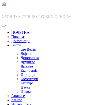
Skip
to
content
ХРОНИКА СРПСКО-РУСКИХ ОДНОСА
ПОЧЕТНА
Повеља
Доносиоци
Вести
све Вести
Војска
Доносиоци
Друштво
Држава
Економија
Историја
Коментари
Култура
Наука
Црква
Анализе
Књиге
Издаваштво