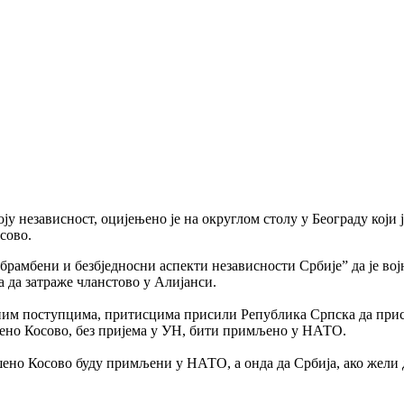
ју независност, оцијењено је на округлом столу у Београду који 
сово.
дбрамбени и безбједносни аспекти независности Србије” да је во
 да затраже чланстово у Алијанси.
зним поступцима, притисцима присили Република Српска да прис
шено Косово, без пријема у УН, бити примљено у НАТО.
но Косово буду примљени у НАТО, а онда да Србија, ако жели д