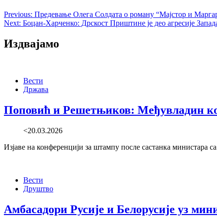
Previous:
Предевање Олега Солдата о роману “Мајстор и Марга
Next:
Боцан-Харченко: Дрскост Приштине је део агресије Запад
Издвајамо
Вести
Држава
Поповић и Решетњиков: Међувладин ком
<20.03.2026
Изјаве на конференцији за штампу после састанка министара с
Вести
Друштво
Амбасадори Русије и Белорусије уз ми