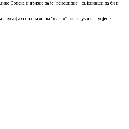
блике Српске и призна да је “геноцидна”, оцјенивши да би и,
м друга фаза под називом “шакал” подразумијева уцјене,