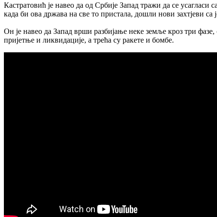
Кастратовић је навео да од Србије Запад тражи да се усагласи 
када би ова држава на све то пристала, дошли нови захтјеви с
Он је навео да Запад врши разбијање неке земље кроз три фазе
пријетње и ликвидације, а трећа су ракете и бомбе.