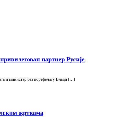
привилегован партнер Русије
ета и министар без портфеља у Влади […]
илским жртвама