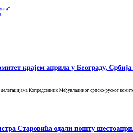
рита”
а
итет крајем априла у Београду, Србија 
а делегацијама Копредседник Међувладиног српско-руског комит
нистра Старовића одали пошту шестоапр