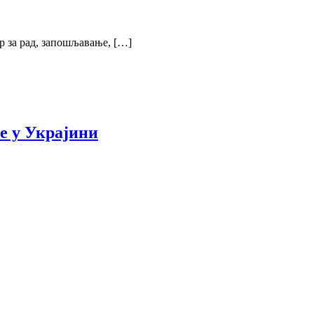
р за рад, запошљавање, […]
е у Украјини