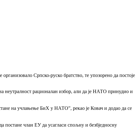
је организовало Српско-руско братство, те упозорено да постоје
јна неутралност рационалан избор, али да је НАТО принудио и
тане на учлањење БиХ у НАТО”, рекао је Ковач и додао да се
а постане члан ЕУ да усагласи спољну и безбједносну