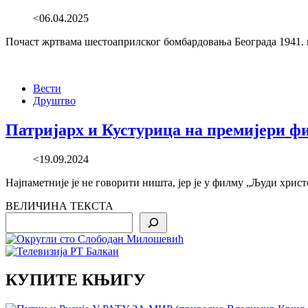
<06.04.2025
Почаст жртвама шестоаприлског бомбардовања Београда 1941. г
Вести
Друштво
Патријарх и Кустурица на премијери ф
<19.09.2024
Најпаметније је не говорити ништа, јер је у филму „Људи хрис
ВЕЛИЧИНА ТЕКСТА
Search
КУПИТЕ КЊИГУ