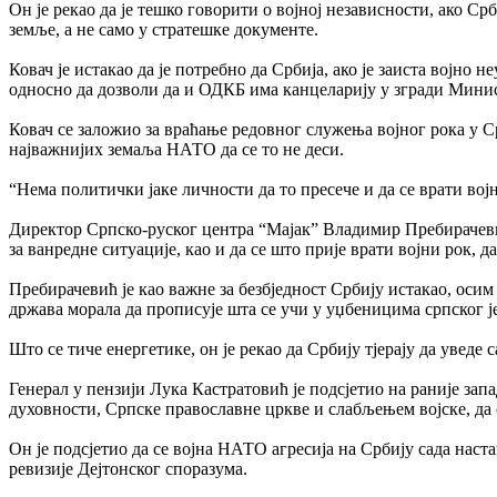
Он је рекао да је тешко говорити о војној независности, ако Ср
земље, а не само у стратешке документе.
Ковач је истакао да је потребно да Србија, ако је заиста војн
односно да дозволи да и ОДКБ има канцеларију у згради Мини
Ковач се заложио за враћање редовног служења војног рока у Ср
најважнијих земаља НАТО да се то не деси.
“Нема политички јаке личности да то пресече и да се врати војн
Директор Српско-руског центра “Мајак” Владимир Пребирачевић 
за ванредне ситуације, као и да се што прије врати војни рок, 
Пребирачевић је као важне за безбједност Србију истакао, осим 
држава морала да прописује шта се учи у уџбеницима српског је
Што се тиче енергетике, он је рекао да Србију тјерају да уведе
Генерал у пензији Лука Кастратовић је подсјетио на раније зап
духовности, Српске православне цркве и слабљењем војске, да
Он је подсјетио да се војна НАТО агресија на Србију сада нас
ревизије Дејтонског споразума.