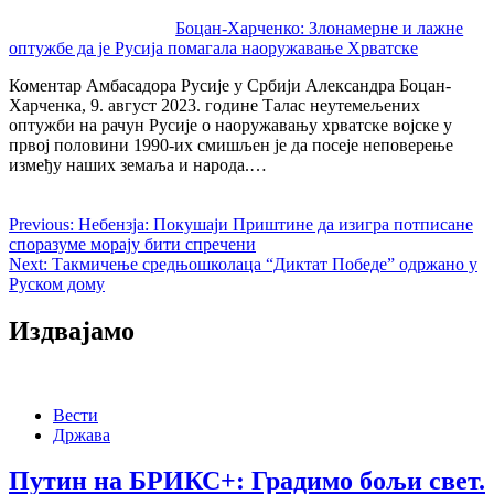
Боцан-Харченко: Злонамерне и лажне
оптужбе да је Русија помагала наоружавање Хрватске
Коментар Амбасадора Русије у Србији Александра Боцан-
Харченка, 9. август 2023. године Талас неутемељених
оптужби на рачун Русије о наоружавању хрватске војске у
првој половини 1990-их смишљен је да посеје неповерење
између наших земаља и народа.…
Previous:
Небензја: Покушаји Приштине да изигра потписане
споразуме морају бити спречени
Next:
Такмичење средњошколаца “Диктат Победе” одржано у
Руском дому
Издвајамо
Вести
Држава
Путин на БРИКС+: Градимо бољи свет.