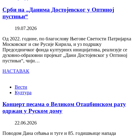
Срби на „Данима Достојевског у Оптиној
пустињи“
19.07.2026
Од 2022. године, по благослову Његове Светости Патријарха
Московског и све Русије Кирила, и уз подршку
Председничког фонда културних иницијатива, реализује се
духовно-образовни пројекат „Дани Достојевског у Оптиној
пустињи“, чији…
НАСТАВАК
Вести
Култура
Концерт песама о Великом Отаџбинском рату
одржан у Руском дому
22.06.2026
Поводом Дана сећања и туге и 85. годишњице напада