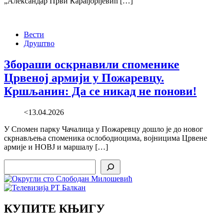
„Александар Први Карађорђевић […]
Вести
Друштво
Збораши оскрнавили споменике
Црвеној армији у Пожаревцу.
Кршљанин: Да се никад не понови!
<13.04.2026
У Спомен парку Чачалица у Пожаревцу дошло је до новог
скрнављења споменика ослободиоцима, војницима Црвене
армије и НОВЈ и маршалу […]
Search
КУПИТЕ КЊИГУ