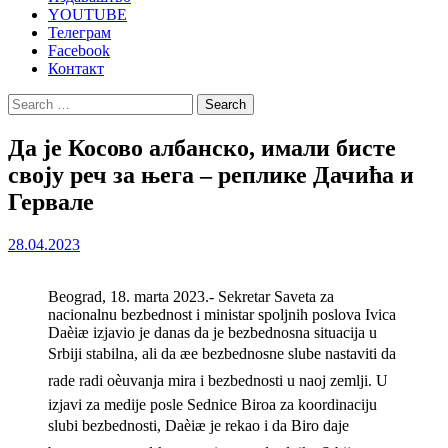
YOUTUBE
Телеграм
Facebook
Контакт
Search
for:
Да је Косово албанско, имали бисте
своју реч за њега – реплике Дачића и
Гервале
28.04.2023
Beograd, 18. marta 2023.- Sekretar Saveta za
nacionalnu bezbednost i ministar spoljnih poslova Ivica
Daèiæ izjavio je danas da je bezbednosna situacija u
Srbiji stabilna, ali da æe bezbednosne slube nastaviti da
rade radi oèuvanja mira i bezbednosti u naoj zemlji. U
izjavi za medije posle Sednice Biroa za koordinaciju
slubi bezbednosti, Daèiæ je rekao i da Biro daje