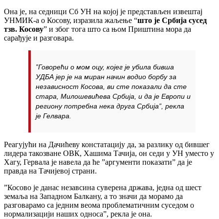
Она је, на седници Сб УН на којој је представљен извештај
УНМИК-а о Косову, изразила жаљење “
што је Србија сусед
тзв. Косову
” и због тога што са њом Приштина мора да
сарађује и разговара.
”Говорећи о мом оцу, којег је убила бивша
УДБА јер је на миран начин водио борбу за
независност Косова, ви сте показали да сте
стара, Милошевићева Србија, и да је Европи и
региону потребна нека друга Србија”, рекла
је Гелвара.
Реагујући на Дачићеву констатацију да, за разлику од бившег
лидера такозване ОВК, Хашима Тачија, он седи у УН уместо у
Хагу, Гервала је навела да ће ”аргументи показати” да је
правда на Тачијевој страни.
”Косово је данас незавсина суверена држава, једна од шест
земаља на Западном Балкану, а то значи да морамо да
разговарамо са једним веома проблематичним суседом о
нормализацији наших односа”, рекла је она.