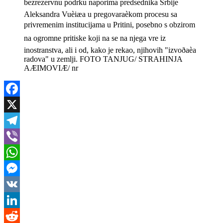
bezrezervnu podrku naporima predsednika Srbije
Aleksandra Vuèiæa u pregovaraèkom procesu sa
privremenim institucijama u Pritini, posebno s obzirom
na ogromne pritiske koji na se na njega vre iz
inostranstva, ali i od, kako je rekao, njihovih "izvoðaèa
radova" u zemlji. FOTO TANJUG/ STRAHINJA
AÆIMOVIÆ/ nr
Facebook
X
Telegram
Viber
WhatsApp
Messenger
VK
LinkedIn