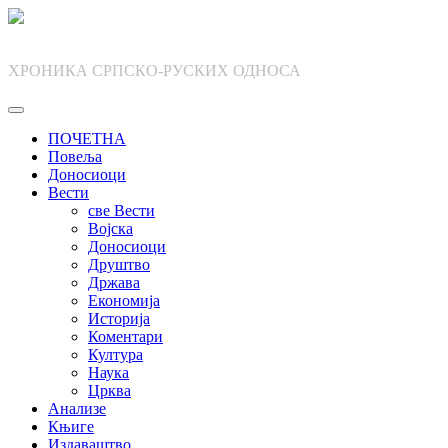
Skip
to
content
ХРОНИКА СРПСКО-РУСКИХ ОДНОСА
ПОЧЕТНА
Повеља
Доносиоци
Вести
све Вести
Војска
Доносиоци
Друштво
Држава
Економија
Историја
Коментари
Култура
Наука
Црква
Анализе
Књиге
Издаваштво