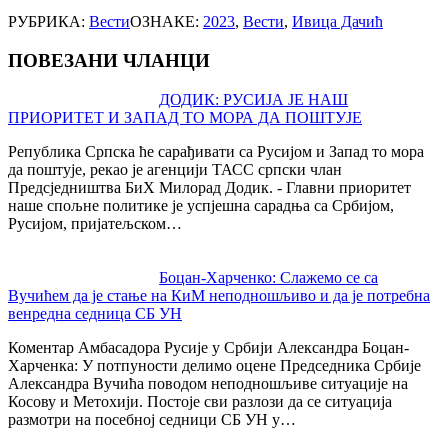
РУБРИКА:
Вести
ОЗНАКЕ:
2023
,
Вести
,
Ивица Дачић
ПОВЕЗАНИ ЧЛАНЦИ
Post
ДОДИК: РУСИЈА ЈЕ НАШ
ПРИОРИТЕТ И ЗАПАД ТО МОРА ДА ПОШТУЈЕ
navigation
Република Српска ће сарађивати са Русијом и Запад то мора
да поштује, рекао је агенцији ТАСС српски члан
Предсједништва БиХ Милорад Додик. - Главни приоритет
наше спољне политике је успјешна сарадња са Србијом,
Русијом, пријатељском…
Боцан-Харченко: Слажемо се са
Вучићем да је стање на КиМ неподношљиво и да је потребна
венредна седница СБ УН
Коментар Амбасадора Русије у Србији Александра Боцан-
Харченка: У потпуности делимо оцене Председника Србије
Александра Вучића поводом неподношљиве ситуације на
Косову и Метохији. Постоје сви разлози да се ситуација
размотри на посебној седници СБ УН у…