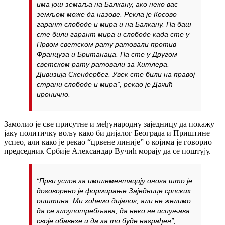
има још земаља на Балкану, ако неко вас
земљом може да назове. Рекла је Косово
гарант слободе и мира и на Балкану. Па баш
сте били гарант мира и слободе када сте у
Првом светском рату ратовали против
Француза и Британаца. Па сте у Другом
светском рату ратовали за Хитлера.
Дивизија Скендербег. Увек сте били на правој
страни слободе и мира”, рекао је Дачић
иронично.
Замолио је све присутне и међународну заједницу да покажу
јаку политичку вољу како би дијалог Београда и Приштине
успео, али како је рекао “црвене линије” о којима је говорио
председник Србије Александар Вучић морају да се поштују.
“Први услов за имплементацију онога што је
договорено је формирање Заједнице српских
општина. Ми хоћемо дијалог, али не желимо
да се злоупотребљава, да неко не испуњава
своје обавезе и да за то буде награђен”,