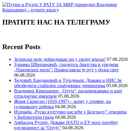
ПРАТИТЕ НАС НА ТЕЛЕГРАМУ
Recent Posts
Зеленски није добродошао ни у својој земљи!
07.08.2026
Здравко Шћепановић, градитељ братства и уредник
„Панонских нити“: Православље је пут у бољи свет
06.08.2026
Ђедовић Хандановић и Тјурдењев: Држава и НИС ће
обезбедити стабилно снабдевање дериватима
05.08.2026
Владимир Кршљанин: „Олуја“, раскринкавање и крај
отпадничке империје
05.08.2026
Жорж Скригин (1910-1997) – њему у спомен, на
годишњицу рођења
04.08.2026
Изложба „Руско културно наслеђе у Београду” отворена
у Библиотеци града
04.08.2026
Амбасада Русије: Државе НАТО и ЕУ носе посебну
одговорност за “Олују”
04.08.2026