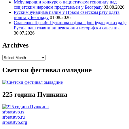
Међународни конкурс о нацистичком геноциду над
совјетским народом представљен у Београду
03.08.2026
Руским јунацима палим у Првом светском рату одата
пошта у Београду
01.08.2026
Славенко Терзић: Путинова изјава – још један доказ да је
Русија наш главни вишевековни историјски савезник
30.07.2026
Archives
Archives
Светски фестивал омладине
225 година Пушкина
srbratstvo.rs
srbratstvo.ru
srbratstvo.org