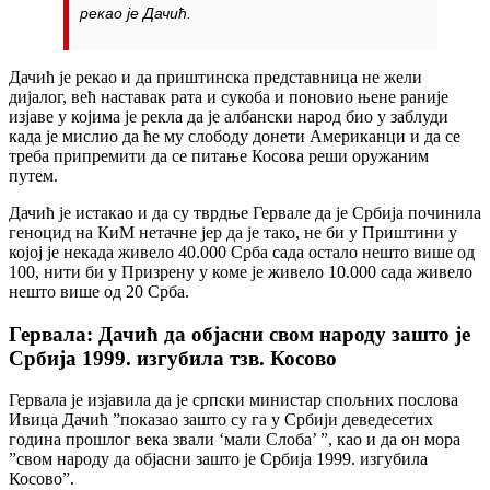
рекао је Дачић.
Дачић је рекао и да приштинска представница не жели
дијалог, већ наставак рата и сукоба и поновио њене раније
изјаве у којима је рекла да је албански народ био у заблуди
када је мислио да ће му слободу донети Американци и да се
треба припремити да се питање Косова реши оружаним
путем.
Дачић је истакао и да су тврдње Гервале да је Србија починила
геноцид на КиМ нетачне јер да је тако, не би у Приштини у
којој је некада живело 40.000 Срба сада остало нешто више од
100, нити би у Призрену у коме је живело 10.000 сада живело
нешто више од 20 Срба.
Гервала: Дачић да објасни свом народу зашто је
Србија 1999. изгубила тзв. Косово
Гервала је изјавила да је српски министар спољних послова
Ивица Дачић ”показао зашто су га у Србији деведесетих
година прошлог века звали ‘мали Слоба’ ”, као и да он мора
”свом народу да објасни зашто је Србија 1999. изгубила
Косово”.