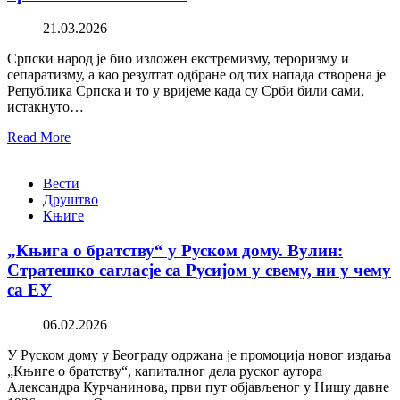
21.03.2026
Српски народ је био изложен екстремизму, тероризму и
сепаратизму, а као резултат одбране од тих напада створена је
Република Српска и то у вријеме када су Срби били сами,
истакнуто…
Read More
Вести
Друштво
Књиге
„Књига о братству“ у Руском дому. Вулин:
Стратешко сагласје са Русијом у свему, ни у чему
са ЕУ
06.02.2026
У Руском дому у Београду одржана је промоција новог издања
„Књиге о братству“, капиталног дела руског аутора
Александра Курчанинова, први пут објављеног у Нишу давне