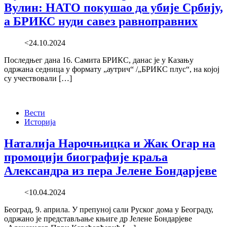
Вулин: НАТО покушао да убије Србију,
а БРИКС нуди савез равноправних
<24.10.2024
Последњег дана 16. Самита БРИКС, данас је у Казању
одржана седница у формату „аутрич“ /„БРИКС плус“, на којој
су учествовали […]
Вести
Историја
Наталија Нарочњицка и Жак Огар на
промоцији биографије краља
Александра из пера Јелене Бондарјеве
<10.04.2024
Београд, 9. априла. У препуној сали Руског дома у Београду,
одржано је представљање књиге др Јелене Бондарјеве