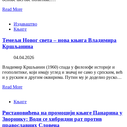
Read More
Издаваштво
Књиге
Темељи Новог света – нова књига Владимира
Кршљанина
04.04.2026
Владимир Кршљанин (1960) спада у филозофе историје и
геополитике, који имају углед и значај не само у српским, већ
и у руским и другим оквирима. Путин му је доделио руско…
Read More
Књиге
Ристановићева на промоцији књиге Панарина у
Зворнику: Води се хибридни рат против
православних Словена