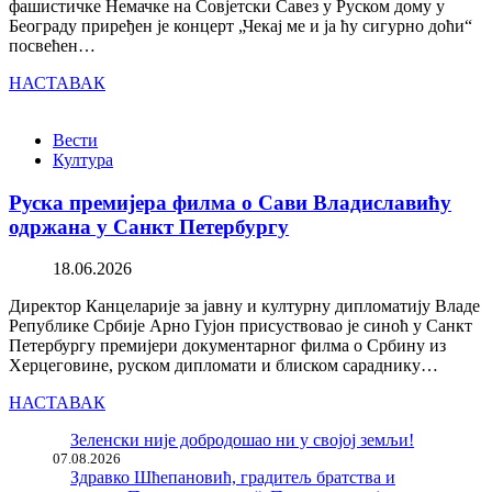
фашистичке Немачке на Совјетски Савез у Руском дому у
Београду приређен је концерт „Чекај ме и ја ћу сигурно доћи“
посвећен…
НАСТАВАК
Вести
Култура
Руска премијера филма о Сави Владиславићу
одржана у Санкт Петербургу
18.06.2026
Директор Канцеларије за јавну и културну дипломатију Владе
Републике Србије Арно Гујон присуствовао је синоћ у Санкт
Петербургу премијери документарног филма о Србину из
Херцеговине, руском дипломати и блиском сараднику…
НАСТАВАК
Зеленски није добродошао ни у својој земљи!
07.08.2026
Здравко Шћепановић, градитељ братства и