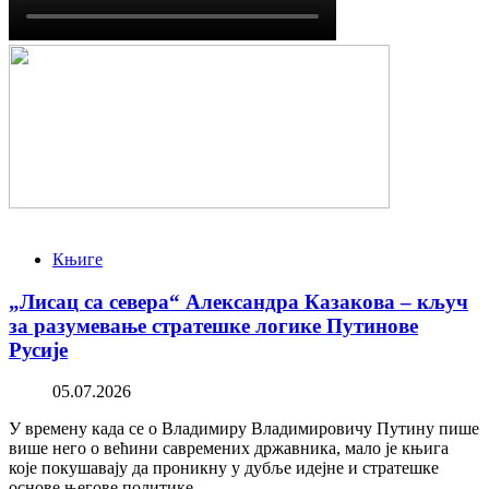
Књиге
„Лисац са севера“ Александра Казакова – кључ
за разумевање стратешке логике Путинове
Русије
05.07.2026
У времену када се о Владимиру Владимировичу Путину пише
више него о већини савремених државника, мало је књига
које покушавају да проникну у дубље идејне и стратешке
основе његове политике.…