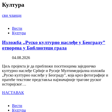
Култура
сви чланци
Вести
Култура
Изложба „Руско културно наслеђе у Београду”
отворена у Библиотеци града
04.08.2026
Циљ пројекта је да приближи посетиоцима заједничко
културно наслеђе Србије и Русије Мултимедијална изложба
„Руско културно наслеђе у Београду”, која кроз фотографије и
пратеће текстове представља најзначајније трагове руског
историјског…
НАСТАВАК
Вести
Култура