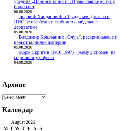
уредник „Панонских нити“: Православље је пут у
бољи свет
06.08.2026
Ђедовић Хандановић и Тјурдењев: Држава и
НИС ће обезбедити стабилно снабдевање
дериватима
05.08.2026
Владимир Кршљанин: „Олуја“, раскринкавање и
крај отпадничке империје
05.08.2026
Жорж Скригин (1910-1997) – њему у спомен, на
годишњицу рођења
04.08.2026
Архиве
Архиве
Календар
August 2026
M
T
W
T
F
S
S