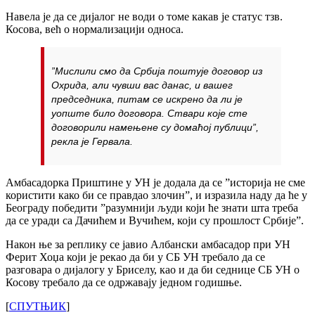
Навела је да се дијалог не води о томе какав је статус тзв.
Косова, већ о нормализацији односа.
”Мислили смо да Србија поштује договор из
Охрида, али чувши вас данас, и вашег
председника, питам се искрено да ли је
уопште било договора. Ствари које сте
договорили намењене су домаћој публици”,
рекла је Гервала.
Амбасадорка Приштине у УН је додала да се ”историја не сме
користити како би се правдао злочин”, и изразила наду да ће у
Београду победити ”разумнији људи који ће знати шта треба
да се уради са Дачићем и Вучићем, који су прошлост Србије”.
Након ње за реплику се јавио Албански амбасадор при УН
Ферит Хоџа који је рекао да би у СБ УН требало да се
разговара о дијалогу у Бриселу, као и да би седнице СБ УН о
Косову требало да се одржавају једном годишње.
[
СПУТЊИК
]