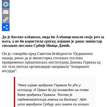
Reddit
Mail.Ru
Email
Copy
Link
Share
Да је Косово албанско, онда би Албанци имали своју реч за
њега, а не би користили српску, изјавио је данас министар
спољњих послова Србије Ивица Дачић.
Он је, говорећи пред Саветом безбедности Уједињених
нација, рекао да је министарка спољњих послова
привремених приштинских институција Доника Гервала од
тог тела светске организације направила “позориште
апсурда”.
“Неке изјаве грађанке Гервала ће ући у
историју. И Орвел би јој позавидео на томе.
Каже грађанка Гервала: ‘Косово је
најдемократскија земља на Балкану’. Ајде
што веређате Србију, али знате ли колико