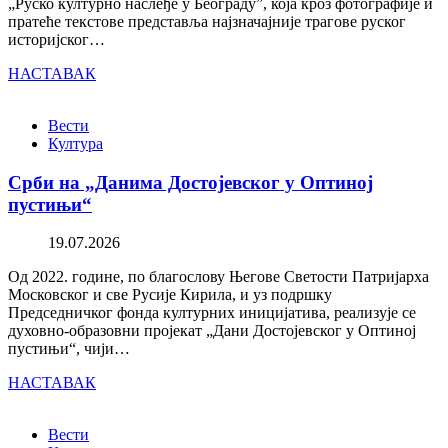
„Руско културно наслеђе у Београду”, која кроз фотографије и
пратеће текстове представља најзначајније трагове руског
историјског…
НАСТАВАК
Вести
Култура
Срби на „Данима Достојевског у Оптиној
пустињи“
19.07.2026
Од 2022. године, по благослову Његове Светости Патријарха
Московског и све Русије Кирила, и уз подршку
Председничког фонда културних иницијатива, реализује се
духовно-образовни пројекат „Дани Достојевског у Оптиној
пустињи“, чији…
НАСТАВАК
Вести