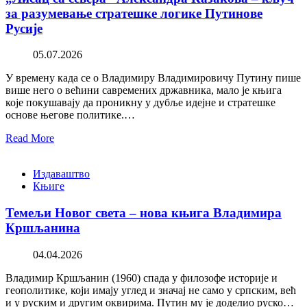
за разумевање стратешке логике Путинове
Русије
05.07.2026
У времену када се о Владимиру Владимировичу Путину пише
више него о већини савремених државника, мало је књига
које покушавају да проникну у дубље идејне и стратешке
основе његове политике.…
Read More
Издаваштво
Књиге
Темељи Новог света – нова књига Владимира
Кршљанина
04.04.2026
Владимир Кршљанин (1960) спада у филозофе историје и
геополитике, који имају углед и значај не само у српским, већ
и у руским и другим оквирима. Путин му је доделио руско…