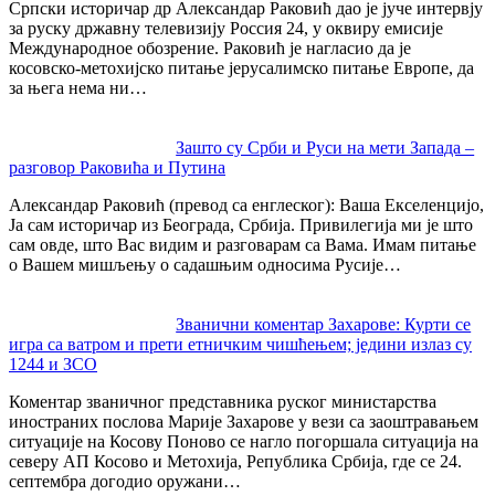
Српски историчар др Александар Раковић дао је јуче интервју
за руску државну телевизију Россия 24, у оквиру емисије
Международное обозрение. Раковић је нагласио да је
косовско-метохијско питање јерусалимско питање Европе, да
за њега нема ни…
Зашто су Срби и Руси на мети Запада –
разговор Раковића и Путина
Александар Раковић (превод са енглеског): Ваша Екселенцијо,
Ја сам историчар из Београда, Србија. Привилегија ми је што
сам овде, што Вас видим и разговарам са Вама. Имам питање
о Вашем мишљењу о садашњим односима Русије…
Званични коментар Захарове: Курти се
игра са ватром и прети етничким чишћењем; једини излаз су
1244 и ЗСО
Коментар званичног представника руског министарства
иностраних послова Марије Захарове у вези са заоштравањем
ситуације на Косову Поново се нагло погоршала ситуација на
северу АП Косово и Метохија, Република Србија, где се 24.
септембра догодио оружани…