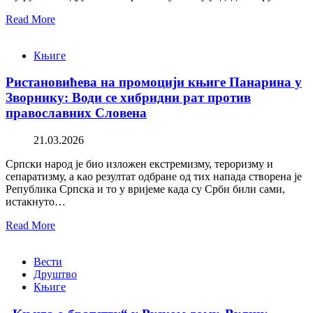
Read More
Књиге
Ристановићева на промоцији књиге Панарина у
Зворнику: Води се хибридни рат против
православних Словена
21.03.2026
Српски народ је био изложен екстремизму, тероризму и
сепаратизму, а као резултат одбране од тих напада створена је
Република Српска и то у вријеме када су Срби били сами,
истакнуто…
Read More
Вести
Друштво
Књиге