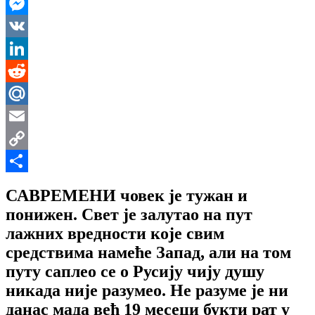
WhatsApp
Messenger
VK
LinkedIn
Reddit
Mail.Ru
Email
Copy
Link
Share
САВРЕМЕНИ човек је тужан и
понижен. Свет је залутао на пут
лажних вредности које свим
средствима намеће Запад, али на том
путу саплео се о Русију чију душу
никада није разумео. Не разуме је ни
данас мада већ 19 месеци букти рат у