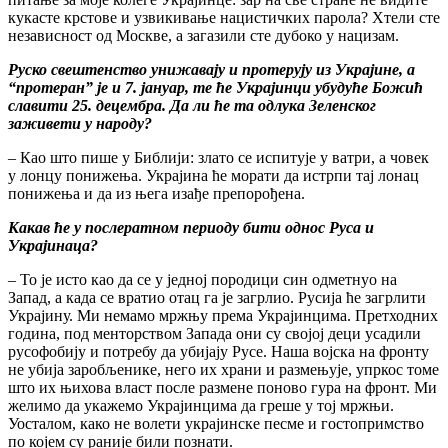
кукасте крстове и узвикивање нацистичких парола? Хтели сте
независност од Москве, а загазили сте дубоко у нацизам.
Руско свештенство унижавају и протерују из Украјине, а
“протеран” је и 7. јануар, те ће Украјинци убудуће Божић
славити 25. децембра. Да ли ће та одлука Зеленског
заживети у народу?
– Као што пише у Библији: злато се испитује у ватри, а човек
у лонцу понижења. Украјина ће морати да истрпи тај лонац
понижења и да из њега изађе препорођена.
Какав ће у послератном периоду бити однос Руса и
Украјинаца?
– То је исто као да се у једној породици син одметнуо на
Запад, а када се вратио отац га је загрлио. Русија ће загрлити
Украјину. Ми немамо мржњу према Украјинцима. Претходних
година, под менторством Запада они су својој деци усадили
русофобију и потребу да убијају Русе. Наша војска на фронту
не убија заробљенике, него их храни и размењује, упркос томе
што их њихова власт после размене поново гура на фронт. Ми
желимо да укажемо Украјинцима да греше у тој мржњи.
Уосталом, како не волети украјинске песме и гостопримство
по којем су раније били познати.