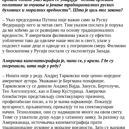
политике за очување и јачање традиционалних руских
духовних и моралних вредности”. Шта је циљ тог закона?
– Указ председника Путина није важан само за Руску
Федерацију него за читав свет. Тим указом послата је порука
да ми хоћемо да се развијамо на основу традиционалних
вредности. У америчким филмовима ужаси су ефектно
уобличени тако да одвлаче наше мисли и свест, улазе у
подсвест наше деце и одводе их у погрешном смеру. Филмови
у биоскопима у Русији постали су експозитура Запада.
Америчка кинематографија је, чини се, у кризи. Где су
погрешили, шта није у реду?
– Ништа није у реду. Андреј Тарковски није ценио ниједног
америчког аутора. Уважавао је Бергмана понајвише.
Тарковском су се дивили Анджеј Вајда, Зануси, Бертолучи,
Тео Ангелопулос, као и Емир Кустурица. Амерички
блокбастери представљају спектакуларну празнину,
профитабилан посао, а то је њима најважније. Показују
вулгарност, прљавштину, приказују то на спектакуларан
начин. Технолошки, они су надмашили многе на овом свету.
Тиме су ухватили душу људи у сатанину замку. За разлику од
Американаца, источњачка кинематографија прати
традиционалне духовне и моралне вредности. Зато су њихови