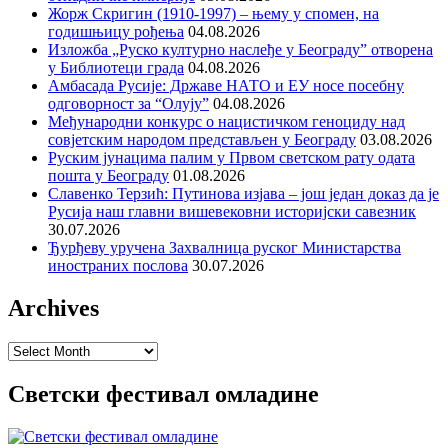
Жорж Скригин (1910-1997) – њему у спомен, на
годишњицу рођења
04.08.2026
Изложба „Руско културно наслеђе у Београду” отворена
у Библиотеци града
04.08.2026
Амбасада Русије: Државе НАТО и ЕУ носе посебну
одговорност за “Олују”
04.08.2026
Међународни конкурс о нацистичком геноциду над
совјетским народом представљен у Београду
03.08.2026
Руским јунацима палим у Првом светском рату одата
пошта у Београду
01.08.2026
Славенко Терзић: Путинова изјава – још један доказ да је
Русија наш главни вишевековни историјски савезник
30.07.2026
Ђурђеву уручена Захвалница руског Министарства
иностраних послова
30.07.2026
Archives
Archives
Светски фестивал омладине