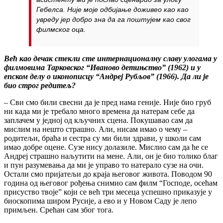
Гебелса. Није моје одбијање доживео као као
увреду јер добро зна да га поштујем као свог
филмског оца.
Већ као дечак стекли сте интернационалну славу улогама у
филмовима Тарковског “Иваново детињство” (1962) и у
епском делу о иконописцу “Андреј Рубљов” (1966). Да ли је
био строг редитељ?
– Сви смо били свесни да је пред нама геније. Није био груб
ни када ми је требало много времена да натерам себе да
заплачем у једној од кључних сцена. Покушавао сам да
мислим на нешто страшно. Али, нисам имао о чему –
родитељи, браћа и сестра су ми били здрави, у школи сам
имао добре оцене. Сузе нису долазиле. Мислио сам да ће се
Андреј страшно наљутити на мене. Али, он је био толико благ
и пун разумевања да ми је управо то натерало сузе на очи.
Остали смо пријатељи до краја његовог живота. Поводом 90
година од његовог рођења снимио сам филм “Господе, осећам
присуство твоје” који се већ три месеца успешно приказује у
биоскопима широм Русије, а ево и у Новом Саду је лепо
примљен. Срећан сам због тога.