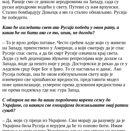
њој. Раније смо се дивили аеродромима на Западу, сада су
руски аеродроми водећи у свету. Путеви су нам врхунски.
Стално бомбардују Доњецк а ми га стално обнављамо. Русија
ће победити.
Како ће изгледати свет ако Русија победи у овом рату, а
какав ће он бити ако се то, ипак, не догоди?
– То је врло добро питање. Често срећем људе који су живели
на Западу, првенствено у Америци, а који сматрају да је спас
Русије спас света, а да би смрт Русије означила крај света.
Људи су већ деценијама збуњени репресијама које долазе са
Запада, виде да нешто није у реду. Достојевски је рекао да се у
људском срцу боре Бог и ђаво. То се наставља и данас. Ако
Русија победи, она ће овом избезумљеном свету који је
изневерио све хришћанске вредности, представити модел
нове цивилизације, усмерене према духовним вредностима а
не према подземљу где нас гура Запад.
С обзиром на то да ваши породични корени сежу до
Украјине, са каквим све емоцијама доживљавате овај ратни
сукоб?
– Да, моји су преци из Украјине. Сви морају да разумеју да је
Украјина била Русија и верујем да ће то поново бити. Имам
питање за моје колеге Украјинце: зар на све стране не видите