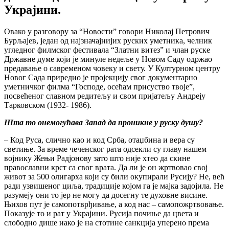
Украјини.
Овако у разговору за “Новости” говори Николај Петрович
Бурљајев, један од најзначајнијих руских уметника, челник
угледног филмског фестивала “Златни витез” и члан руске
Државне думе који је минуле недеље у Новом Саду одржао
предавање о савременом човеку и свету. У Културном центру
Новог Сада приредио је пројекцију свог документарно
уметничког филма “Господе, осећам присуство твоје”,
посвећеног славном редитељу и свом пријатељу Андреју
Тарковском (1932- 1986).
Шта то онемогућава Запад да проникне у руску душу?
– Код Руса, слично као и код Срба, отаџбина и вера су
светиње. За време чеченског рата одсекли су главу нашем
војнику Жењи Радјонову зато што није хтео да скине
православни крст са свог врата. Да ли је он жртвовао свој
живот за 500 олигарха који су били окупирали Русију? Не, већ
ради узвишеног циља, традиције којом га је мајка задојила. Не
разумеју они то јер не могу да досегну те духовне висине.
Њихов пут је самопотврђивање, а код нас – самопожртвовање.
Показује то и рат у Украјини. Русија почиње да цвета и
слободно дише иако је на стотине санкција уперено према