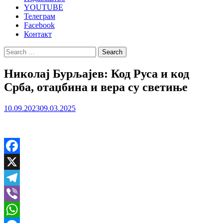
YOUTUBE
Телеграм
Facebook
Контакт
Search
for:
Николај Бурљајев: Код Руса и код
Срба, отаџбина и вера су светиње
10.09.2023
09.03.2025
Facebook
X
Telegram
Viber