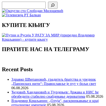
Search
КУПИТЕ КЊИГУ
ПРАТИТЕ НАС НА ТЕЛЕГРАМУ
Recent Posts
Здравко Шћепановић, градитељ братства и уредник
„Панонских нити“: Православље је пут у бољи свет
06.08.2026
Ђедовић Хандановић и Тјурдењев: Држава и НИС ће
обезбедити стабилно снабдевање дериватима
05.08.2026
Владимир Кршљанин: „Олуја“, раскринкавање и крај
отпадничке империје
05.08.2026