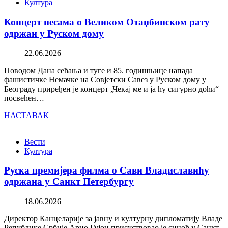
Култура
Концерт песама о Великом Отаџбинском рату
одржан у Руском дому
22.06.2026
Поводом Дана сећања и туге и 85. годишњице напада
фашистичке Немачке на Совјетски Савез у Руском дому у
Београду приређен је концерт „Чекај ме и ја ћу сигурно доћи“
посвећен…
НАСТАВАК
Вести
Култура
Руска премијера филма о Сави Владиславићу
одржана у Санкт Петербургу
18.06.2026
Директор Канцеларије за јавну и културну дипломатију Владе
Републике Србије Арно Гујон присуствовао је синоћ у Санкт