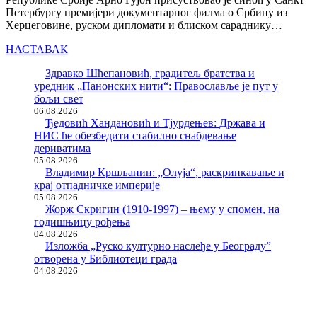
Петербургу премијери документарног филма о Србину из
Херцеговине, руском дипломати и блиском сараднику…
НАСТАВАК
Здравко Шћепановић, градитељ братства и
уредник „Панонских нити“: Православље је пут у
бољи свет
06.08.2026
Ђедовић Хандановић и Тјурдењев: Држава и
НИС ће обезбедити стабилно снабдевање
дериватима
05.08.2026
Владимир Кршљанин: „Олуја“, раскринкавање и
крај отпадничке империје
05.08.2026
Жорж Скригин (1910-1997) – њему у спомен, на
годишњицу рођења
04.08.2026
Изложба „Руско културно наслеђе у Београду”
отворена у Библиотеци града
04.08.2026