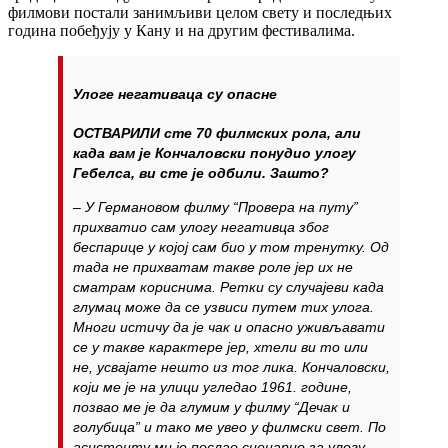
филмови постали занимљиви целом свету и последњих
година побеђују у Кану и на другим фестивалима.
Улоге негативаца су опасне
ОСТВАРИЛИ сте 70 филмских рола, али
када вам је Кончаловски понудио улогу
Гебелса, ви сте је одбили. Зашто?
– У Германовом филму “Провера на путу”
прихватио сам улогу негативца због
беспарице у којој сам био у том тренутку. Од
тада не прихватам такве роле јер их не
сматрам кориснима. Ретки су случајеви када
глумац може да се узвиси путем тих улога.
Многи истичу да је чак и опасно уживљавати
се у такве карактере јер, хтели ви то или
не, усвајате нешто из тог лика. Кончаловски,
који ме је на улици угледао 1961. године,
позвао ме је да глумим у филму “Дечак и
голубица” и тако ме увео у филмски свет. По
асистенту ми је послао сценарио за улогу