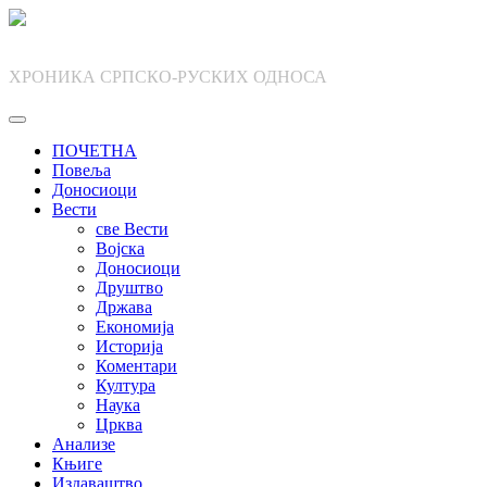
Skip
to
content
ХРОНИКА СРПСКО-РУСКИХ ОДНОСА
ПОЧЕТНА
Повеља
Доносиоци
Вести
све Вести
Војска
Доносиоци
Друштво
Држава
Економија
Историја
Коментари
Култура
Наука
Црква
Анализе
Књиге
Издаваштво