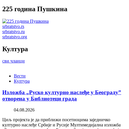
225 година Пушкина
srbratstvo.rs
srbratstvo.ru
srbratstvo.org
Култура
сви чланци
Вести
Култура
Изложба „Руско културно наслеђе у Београду”
отворена у Библиотеци града
04.08.2026
Циљ пројекта је да приближи посетиоцима заједничко
културно наслеђе Србије и Русије Мултимедијална изложба