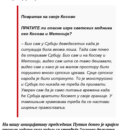
Повратак на своје Косово
ПРАТИТЕ ли опасне игре светских моћника
око Косова и Метохије?
– Био сам у Србији деведесетих када је
ситуација била веома лоша. Тада сам почео
да откривам Србију. Био сам и на Косову и
Метохији, видео сам шта се тамо дешавало,
видео сам и како је на малом простору било
порушено много српских цркава. Срце српског
народа је било истргнуто. То је монструозно
и Србија то никада не треба да прихвати.
Уверен сам да је само питање времена када
ће Србија вратити Космет у своје границе. У
тамошњим храмовива треба да се настави
ширење православља.
На вашу иницијативу председник Путин донео је крајем
прошле године указ којим се утврђује “основа државне