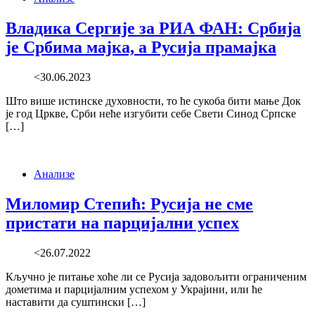
Владика Сергије за РИА ФАН: Србија
је Србима мајка, а Русија прамајка
<30.06.2023
Што више истинске духовности, то ће сукоба бити мање Док
је год Цркве, Срби неће изгубити себе Свети Синод Српске
[…]
Анализе
Миломир Степић: Русија не сме
пристати на парцијални успех
<26.07.2022
Кључно је питање хоће ли се Русија задовољити ограниченим
дометима и парцијалним успехом у Украјини, или ће
наставити да суштински […]