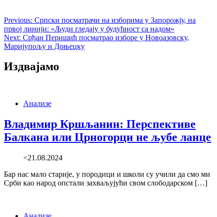
Previous:
Српски посматрачи на изборима у Запорожју, на
првој линији: «Људи гледају у будућност са надом»
Next:
Срђан Перишић посматрао изборе у Новоазовску,
Маријупољу и Доњецку
Издвајамо
Анализе
Владимир Кршљанин: Перспективе
Балкана или Црногорци не љубе ланце
<21.08.2024
Бар нас мало старије, у породици и школи су учили да смо ми
Срби као народ опстали захваљујући свом слободарском […]
Анализе