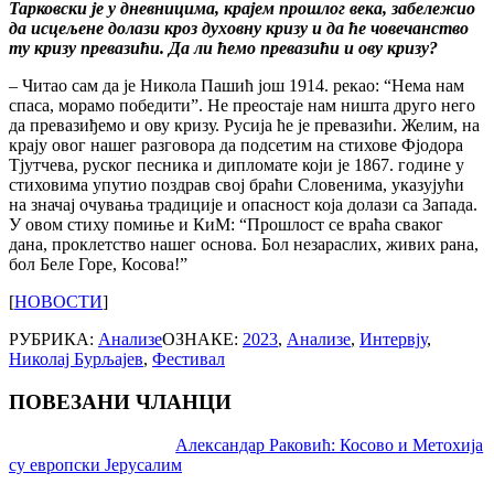
Тарковски је у дневницима, крајем прошлог века, забележио
да исцељене долази кроз духовну кризу и да ће човечанство
ту кризу превазићи. Да ли ћемо превазићи и ову кризу?
– Читао сам да је Никола Пашић још 1914. рекао: “Нема нам
спаса, морамо победити”. Не преостаје нам ништа друго него
да превазиђемо и ову кризу. Русија ће је превазићи. Желим, на
крају овог нашег разговора да подсетим на стихове Фјодора
Тјутчева, руског песника и дипломате који је 1867. године у
стиховима упутио поздрав свој браћи Словенима, указујући
на значај очувања традиције и опасност која долази са Запада.
У овом стиху помиње и КиМ: “Прошлост се враћа сваког
дана, проклетство нашег основа. Бол незараслих, живих рана,
бол Беле Горе, Косова!”
[
НОВОСТИ
]
РУБРИКА:
Анализе
ОЗНАКЕ:
2023
,
Анализе
,
Интервју
,
Николај Бурљајев
,
Фестивал
ПОВЕЗАНИ ЧЛАНЦИ
Post
Александар Раковић: Косово и Метохија
су европски Јерусалим
navigation