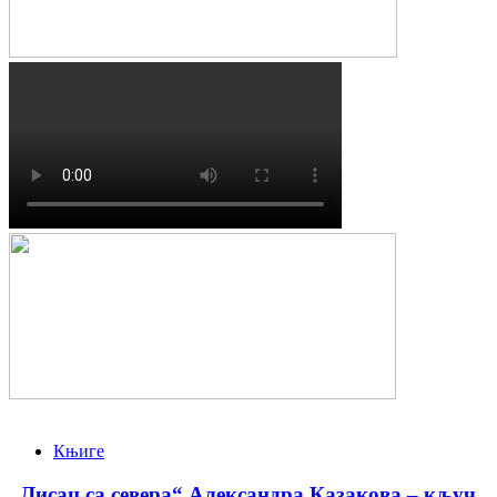
Књиге
„Лисац са севера“ Александра Казакова – кључ