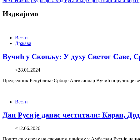
Next:
Николај Бурљајев: Код Руса и код Срба, отаџбина и вера 
Издвајамо
Вести
Држава
Вучић у Скопљу: У духу Светог Саве, Ср
<28.01.2024
Председник Републике Србије Александар Вучић поручио је вече
Вести
Дан Русије данас честитали: Каран, До
<12.06.2026
Пошто су у среду на свечаном пријему у Амбасади Русије нац