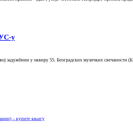
МУС-у
евој задужбини у оквиру 55. Београдских музичких свечаности (