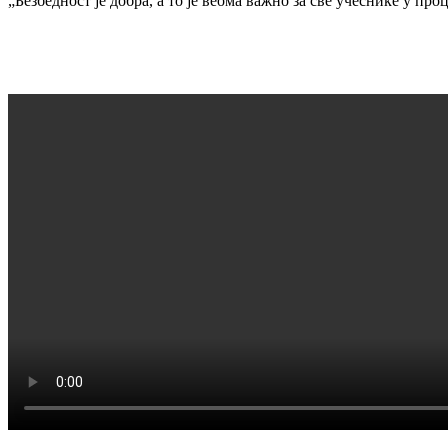
„Безбедност је добра, а то је веома важно за све учеснике у про