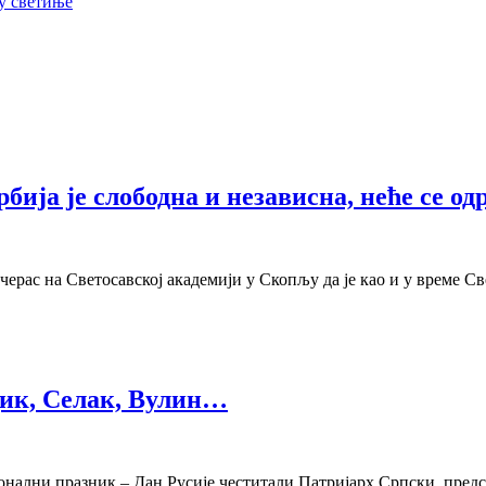
су светиње
бија је слободна и независна, неће се од
рас на Светосавској академији у Скопљу да је као и у време Св
дик, Селак, Вулин…
ионални празник – Дан Русије честитали Патријарх Српски, пред