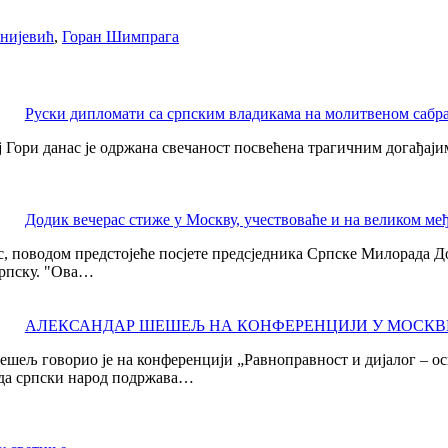
нијевић
,
Горан Шимпрага
Руски дипломати са српским владикама на молитвеном сабр
Гори данас је одржана свечаност посвећена трагичним догађајима
Додик вечерас стиже у Москву, учествоваће и на великом ме
, поводом предстојеће посјете предсједника Српске Милорада До
Српску. "Ова…
АЛЕКСАНДАР ШЕШЕЉ НА КОНФЕРЕНЦИЈИ У МОСКВ
шељ говорио је на конференцији „Равноправност и дијалог – ос
да српски народ подржава…