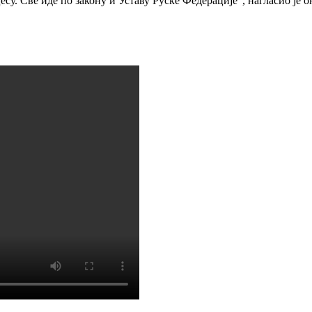
цесу. Све иде по закону и Уставу Руске Федерације“, нагласио је о