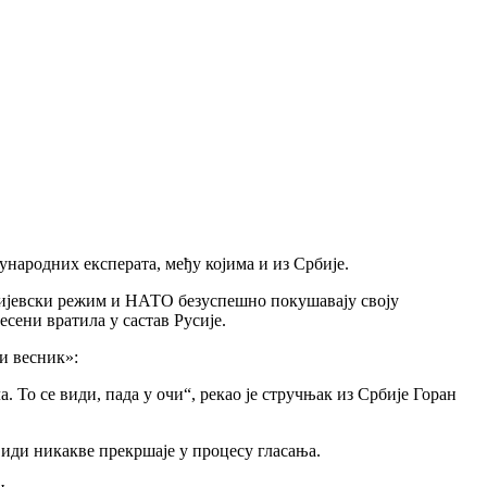
ународних експерата, међу којима и из Србије.
 Кијевски режим и НАТО безуспешно покушавају своју
есени вратила у састав Русије.
и весник»:
а. То се види, пада у очи“, рекао је стручњак из Србије Горан
види никакве прекршаје у процесу гласања.