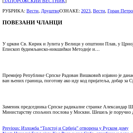
[
ЗАПОРОЖСКИЙ ВЕСТНИК
]
РУБРИКА:
Вести
,
Друштво
ОЗНАКЕ:
2023
,
Вести
,
Горан Петро
ПОВЕЗАНИ ЧЛАНЦИ
Post
navigation
У цркви Св. Кирик и Јулита у Велици у општини Плав, у Црној 
Епископ будимљанско-никшићки Методије и…
Премијер Републике Српске Радован Вишковић изјавио је данас
ван њених граница, поготову ако иду код пријатеља, добар за 
Заменик председника Српске радикалне странке Александар Ше
Министарству спољних послова у Москви. Шешељ је поручио 
Previous:
Изложба “Толстој и Србија” отворена у Руском дому