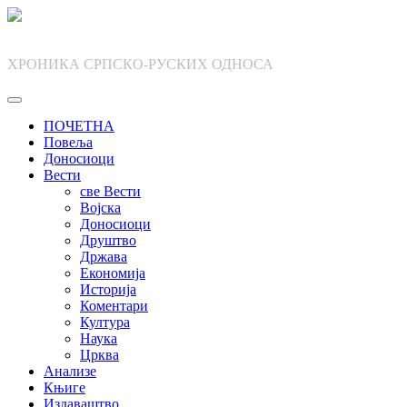
Skip
to
content
ХРОНИКА СРПСКО-РУСКИХ ОДНОСА
ПОЧЕТНА
Повеља
Доносиоци
Вести
све Вести
Војска
Доносиоци
Друштво
Држава
Економија
Историја
Коментари
Култура
Наука
Црква
Анализе
Књиге
Издаваштво