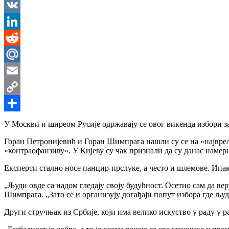
Messenger
VK
LinkedIn
Reddit
Mail.Ru
Email
Copy
Link
Share
У Москви и ширеом Русије одржавају се овог викенда избори за 
Горан Петронијевић и Горан Шимпрага нашли су се на «најврел
«контраофанзиву». У Кијеву су чак признали да су данас намерно
Експерти стално носе панцир-прслуке, а често и шлемове. Ипак
„Људи овде са надом гледају своју будућност. Осетио сам да вер
Шимпрага. „Зато се и организују догађаји попут избора где људ
Други стручњак из Србије, који има велико искуство у раду у 