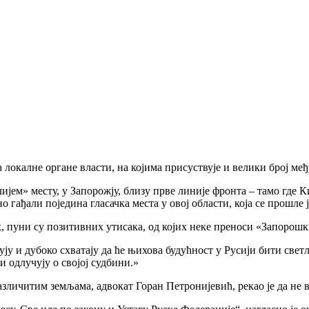
локалне органе власти, на којима присуствује и велики број међ
ијем» месту, у Запорожју, близу прве линије фронта – тамо где
 гађали поједина гласачка места у овој области, која се прошле ј
, пуни су позитивних утисака, од којих неке преноси «Запорошк
ују и дубоко схватају да ће њихова будућност у Русији бити светл
и одлучују о својој судбини.»
различитим земљама, адвокат Горан Петронијевић, рекао је да не 