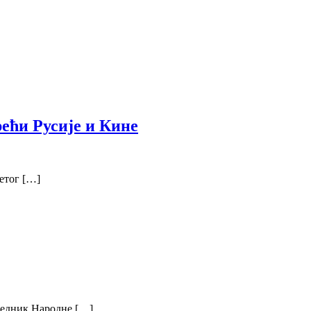
рећи Русије и Кине
етог […]
седник Народне […]