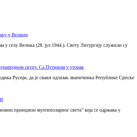
ању у Велици
 у селу Велика (28. јул 1944.). Свету Литургију служили су
ђународном скупу. Са Путином у уторак
дика Русији, да је сваки одлазак званичника Републике Српске
И
новни принципи мултиполарног света” која се одржава у