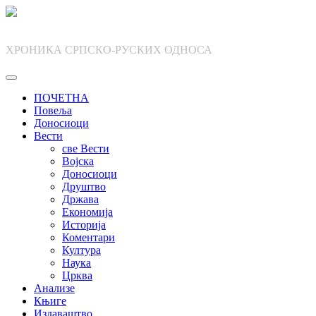
Skip
to
content
ХРОНИКА СРПСКО-РУСКИХ ОДНОСА
ПОЧЕТНА
Повеља
Доносиоци
Вести
све Вести
Војска
Доносиоци
Друштво
Држава
Економија
Историја
Коментари
Култура
Наука
Црква
Анализе
Књиге
Издаваштво