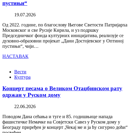
пустињи“
19.07.2026
Од 2022. године, по благослову Његове Светости Патријарха
Московског и све Русије Кирила, и уз подршку
Председничког фонда културних иницијатива, реализује се
духовно-образовни пројекат „Дани Достојевског у Оптиној
пустињи“, чији…
НАСТАВАК
Вести
Култура
Концерт песама о Великом Отаџбинском рату
одржан у Руском дому
22.06.2026
Поводом Дана сећања и туге и 85. годишњице напада
фашистичке Немачке на Совјетски Савез у Руском дому у
Београду приређен је концерт „Чекај ме и ја ћу сигурно доћи“
посвећен…