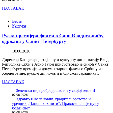
НАСТАВАК
Вести
Култура
Руска премијера филма о Сави Владиславићу
одржана у Санкт Петербургу
18.06.2026
Директор Канцеларије за јавну и културну дипломатију Владе
Републике Србије Арно Гујон присуствовао је синоћ у Санкт
Петербургу премијери документарног филма о Србину из
Херцеговине, руском дипломати и блиском сараднику…
НАСТАВАК
Зеленски није добродошао ни у својој земљи!
07.08.2026
Здравко Шћепановић, градитељ братства и
уредник „Панонских нити“: Православље је пут у
бољи свет
06.08.2026