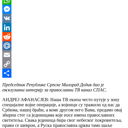
WhatsApp
Messenger
VK
LinkedIn
Reddit
Mail.Ru
Email
Copy
Link
Share
Председник Републике Српске Милорад Додик дао је
ексклузивни интервју за православни ТВ канал СПАС.
АНДРЕЈ АФАНАСЈЕВ: Наша ТВ екипа често путује у зону
специјалне војне операције, а војници су тражили од нас да
Србима, нашој браћи, а коме другом него Вама, предамо овај
збирни стег са јединицама које носе имена православних
светитеља. Свака јединица бира свог небеског покровитеља,
прави се шеврон, а Руска православна црква тамо шаље