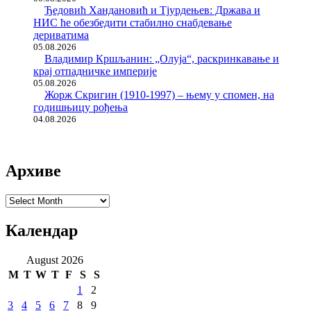
Ђедовић Хандановић и Тјурдењев: Држава и
НИС ће обезбедити стабилно снабдевање
дериватима
05.08.2026
Владимир Кршљанин: „Олуја“, раскринкавање и
крај отпадничке империје
05.08.2026
Жорж Скригин (1910-1997) – њему у спомен, на
годишњицу рођења
04.08.2026
Архиве
Архиве
Календар
August 2026
M
T
W
T
F
S
S
1
2
3
4
5
6
7
8
9