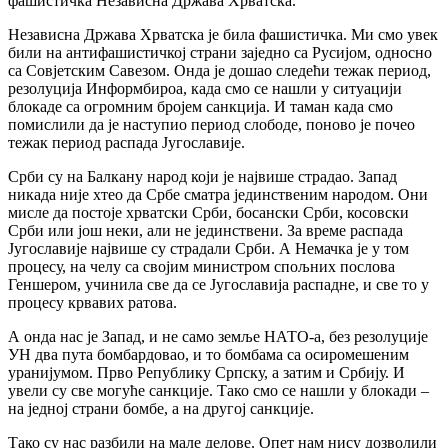
фашистичка Независна Држава Хрватска.
Независна Држава Хрватска је била фашистичка. Ми смо увек
били на антифашистичкој страни заједно са Русијом, односно
са Совјетским Савезом. Онда је дошао следећи тежак период,
резолуција Информбироа, када смо се нашли у ситуацији
блокаде са огромним бројем санкција. И таман када смо
помислили да је наступио период слободе, поново је почео
тежак период распада Југославије.
Срби су на Балкану народ који је највише страдао. Запад
никада није хтео да Србе сматра јединственим народом. Они
мисле да постоје хрватски Срби, босански Срби, косовски
Срби или још неки, али не јединствени. За време распада
Југославије највише су страдали Срби. А Немачка је у том
процесу, на челу са својим министром спољних послова
Геншером, учинила све да се Југославија распадне, и све то у
процесу крвавих ратова.
А онда нас је Запад, и не само земље НАТО-а, без резолуције
УН два пута бомбардовао, и то бомбама са осиромешеним
уранијумом. Прво Републику Српску, а затим и Србију. И
увели су све могуће санкције. Тако смо се нашли у блокади –
на једној страни бомбе, а на другој санкције.
Тако су нас разбили на мале делове. Опет нам нису дозволили