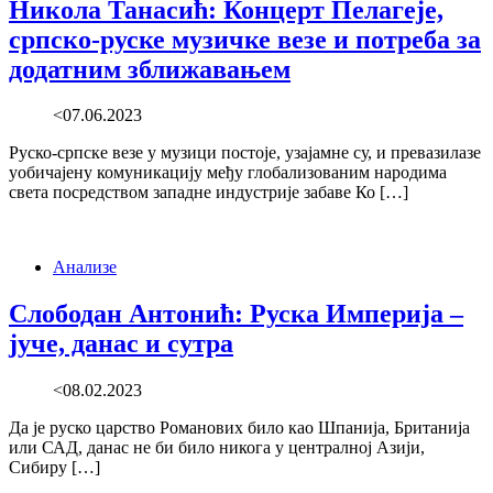
Никола Танасић: Концерт Пелагеје,
српско-руске музичке везе и потреба за
додатним зближавањем
<07.06.2023
Руско-српске везе у музици постоје, узајамне су, и превазилазе
уобичајену комуникацију међу глобализованим народима
света посредством западне индустрије забаве Ко […]
Анализе
Слободан Антонић: Руска Империја –
јуче, данас и сутра
<08.02.2023
Да је руско царство Романових било као Шпанија, Британија
или САД, данас не би било никога у централној Азији,
Сибиру […]