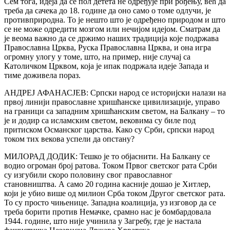
Сем тога, идеја да се пол детета не одређује при рођењу, већ да
треба да сачека до 18. године да оно само о томе одлучи, је
противприродна. То је нешто што је одређено природом и што
се не може одредити мозгом или нечијом идејом. Сматрам да
је веома важно да се држимо наших традиција које подржава
Православна Црква, Руска Православна Црква, и она игра
огромну улогу у томе, што, на пример, није случај са
Католичком Црквом, која је ипак подржала идеје Запада и
тиме доживела пораз.
АНДРЕЈ АФАНАСЈЕВ: Српски народ се историјски налази на
првој линији православне хришћанске цивилизације, управо
на граници са западним хришћанским светом, на Балкану – то
је и додир са исламским светом, вековима су биле под
притиском Османског царства. Како су Срби, српски народ
током тих векова успели да опстану?
МИЛОРАД ДОДИК: Тешко је то објаснити. На Балкану се
водио огроман број ратова. Током Првог светског рата Срби
су изгубили скоро половину свог православног
становништва. А само 20 година касније дошао је Хитлер,
који је убио више од милион Срба током Другог светског рата.
То су просто чињенице. Западна коалиција, уз изговор да се
треба борити против Немачке, срамно нас је бомбардовала
1944. године, што није учинила у Загребу, где је настала