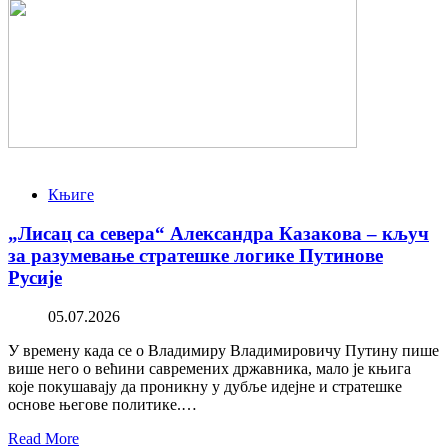
Књиге
„Лисац са севера“ Александра Казакова – кључ
за разумевање стратешке логике Путинове
Русије
05.07.2026
У времену када се о Владимиру Владимировичу Путину пише
више него о већини савремених државника, мало је књига
које покушавају да проникну у дубље идејне и стратешке
основе његове политике.…
Read More