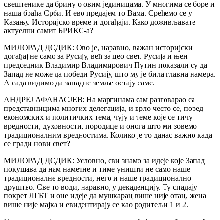
свештенике да брину о овим јединицама. У многима се боре и
наша браћа Срби. И ево предајем то Вама. Срећемо се у
Казању. Историјско време и догађаји. Како доживљавате
актуелни самит БРИКС-а?
МИЛОРАД ДОДИК: Ово је, наравно, важан историјски
догађај не само за Русију, већ за цео свет. Русија и њен
председник Владимир Владимирович Путин показали су да
Запад не може да победи Русију, што му је била главна намера.
А сада видимо да западне земље остају саме.
АНДРЕЈ АФАНАСЈЕВ: На маргинама сам разговарао са
представницима многих делегација, и врло често се, поред
економских и политичких тема, чују и теме које се тичу
вредности, духовности, породице и онога што ми зовемо
традиционалним вредностима. Колико је то данас важно када
се гради нови свет?
МИЛОРАД ДОДИК: Условно, сви знамо за идеје које Запад
покушава да нам наметне и тиме уништи не само наше
традиционалне вредности, него и наше традиционално
друштво. Све то води, наравно, у декаденцију. Ту спадају
покрет ЛГБТ и оне идеје да мушкарац више није отац, жена
више није мајка и евидентирају се као родитељи 1 и 2.