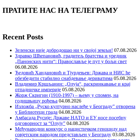
ПРАТИТЕ НАС НА ТЕЛЕГРАМУ
Recent Posts
Зеленски није добродошао ни у својој земљи!
07.08.2026
Здравко Шћепановић, градитељ братства и уредник
„Панонских нити“: Православље је пут у бољи свет
06.08.2026
Ђедовић Хандановић и Тјурдењев: Држава и НИС ће
обезбедити стабилно снабдевање дериватима
05.08.2026
Владимир Кршљанин: „Олуја“, раскринкавање и крај
отпадничке империје
05.08.2026
Жорж Скригин (1910-1997) – њему у спомен, на
годишњицу рођења
04.08.2026
Изложба „Руско културно наслеђе у Београду” отворена
у Библиотеци града
04.08.2026
Амбасада Русије: Државе НАТО и ЕУ носе посебну
одговорност за “Олују”
04.08.2026
Међународни конкурс о нацистичком геноциду над
совјетским народом представљен у Београду
03.08.2026