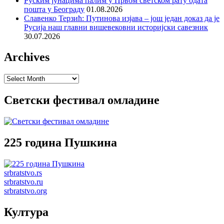
Руским јунацима палим у Првом светском рату одата
пошта у Београду
01.08.2026
Славенко Терзић: Путинова изјава – још један доказ да је
Русија наш главни вишевековни историјски савезник
30.07.2026
Archives
Archives
Светски фестивал омладине
225 година Пушкина
srbratstvo.rs
srbratstvo.ru
srbratstvo.org
Култура