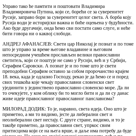
Управо тако ће памтити и поштовати Владимира
Владимировича Путина, који се, борећи се за суверенитет
Русије, заправо бори за суверенитет целог света. А борба коју
Русија води је историјски важна и биће оцењена у будућности.
Ако буде другачије, онда ћемо сви постати само слуге, и неће
бити говора ни о каквој слободи.
АНДРЕЈ АФАНАСЈЕВ: Свети цар Николај је познат и по томе
што је управо за време његове владавине и његовим
непосредним учешћем прослављен велики православни
светитељ, који се поштује не само у Русији, већ и у Србији,
Серафим Саровски. А познат је и по томе што је свети
преподобни Серафим оставио за собом пророчанство крајем
18. века, када је одлазио Господу, рекао је да ћемо се и поред
свих тешкоћа које чекају православни словенски свет
ујединити у јединствено православно словенско море. Да ли
то очекујете, у ком облику би то могло бити и да ли су данас
живе идеје православног православног панславизма?
МИЛОРАД ДОДИК: То је, наравно, света идеја. Оно што је
приметно, а ми то видимо, јесте да либерални свет и
неолиберални свет нестају. С друге стране, видимо, и то је
такође приметно, да православни свет, упркос свим
притисцима који се на њега врше, и даље има потребу да буде