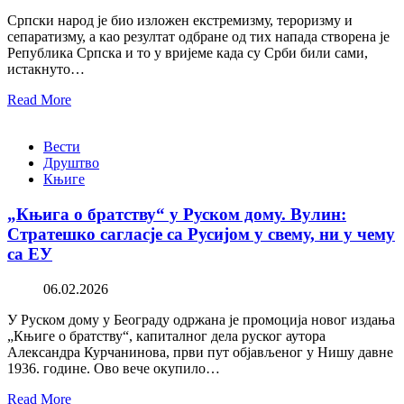
Српски народ је био изложен екстремизму, тероризму и
сепаратизму, а као резултат одбране од тих напада створена је
Република Српска и то у вријеме када су Срби били сами,
истакнуто…
Read More
Вести
Друштво
Књиге
„Књига о братству“ у Руском дому. Вулин:
Стратешко сагласје са Русијом у свему, ни у чему
са ЕУ
06.02.2026
У Руском дому у Београду одржана је промоција новог издања
„Књиге о братству“, капиталног дела руског аутора
Александра Курчанинова, први пут објављеног у Нишу давне
1936. године. Ово вече окупило…
Read More