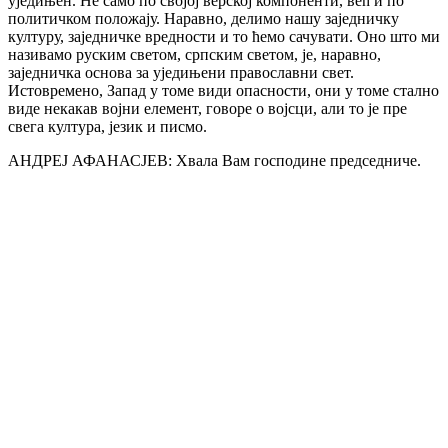
уједињен. Не само по својој верској компоненти, већ и по
политичком положају. Наравно, делимо нашу заједничку
културу, заједничке вредности и то ћемо сачувати. Оно што ми
називамо руским светом, српским светом, је, наравно,
заједничка основа за уједињени православни свет.
Истовремено, Запад у томе види опасности, они у томе стално
виде некакав војни елемент, говоре о војсци, али то је пре
свега култура, језик и писмо.
АНДРЕЈ АФАНАСЈЕВ: Хвала Вам господине председниче.