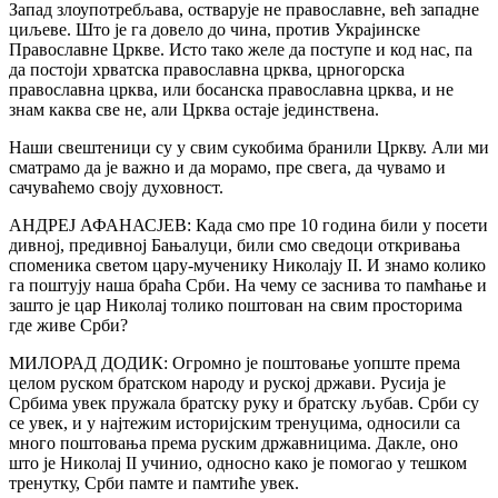
Запад злоупотребљава, остварује не православне, већ западне
циљеве. Што је га довело до чина, против Украјинске
Православне Цркве. Исто тако желе да поступе и код нас, па
да постоји хрватска православна црква, црногорска
православна црква, или босанска православна црква, и не
знам каква све не, али Црква остаје јединствена.
Наши свештеници су у свим сукобима бранили Цркву. Али ми
сматрамо да је важно и да морамо, пре свега, да чувамо и
сачуваћемо своју духовност.
АНДРЕЈ АФАНАСЈЕВ: Када смо пре 10 година били у посети
дивној, предивној Бањалуци, били смо сведоци откривања
споменика светом цару-мученику Николају II. И знамо колико
га поштују наша браћа Срби. На чему се заснива то памћање и
зашто је цар Николај толико поштован на свим просторима
где живе Срби?
МИЛОРАД ДОДИК: Огромно је поштовање уопште према
целом руском братском народу и руској држави. Русија је
Србима увек пружала братску руку и братску љубав. Срби су
се увек, и у најтежим историјским тренуцима, односили са
много поштовања према руским државницима. Дакле, оно
што је Николај II учинио, односно како је помогао у тешком
тренутку, Срби памте и памтиће увек.