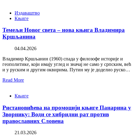
Издаваштво
Књиге
Темељи Новог света – нова књига Владимира
Кршљанина
04.04.2026
Владимир Кршљанин (1960) спада у филозофе историје и
геополитике, који имају углед и значај не само у српским, већ
и у руским и другим оквирима. Путин му је доделио руско…
Read More
Књиге
Ристановићева на промоцији књиге Панарина у
Зворнику: Води се хибридни рат против
православних Словена
21.03.2026