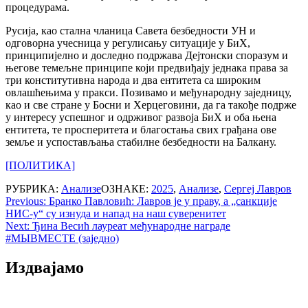
процедурама.
Русија, као стална чланица Савета безбедности УН и
одговорна учесница у регулисању ситуације у БиХ,
принципијелно и доследно подржава Дејтонски споразум и
његове темељне принципе који предвиђају једнака права за
три конститутивна народа и два ентитета са широким
овлашћењима у пракси. Позивамо и међународну заједницу,
као и све стране у Босни и Херцеговини, да га такође подрже
у интересу успешног и одрживог развоја БиХ и оба њена
ентитета, те просперитета и благостања свих грађана ове
земље и успостављања стабилне безбедности на Балкану.
[ПОЛИТИКА]
РУБРИКА:
Анализе
ОЗНАКЕ:
2025
,
Анализе
,
Сергеј Лавров
Post
Previous:
Бранко Павловић: Лавров је у праву, а „санкције
НИС-у“ су изнуда и напад на наш суверенитет
navigation
Next:
Ђина Весић лауреат међународне награде
#МЫВМЕСТЕ (заједно)
Издвајамо