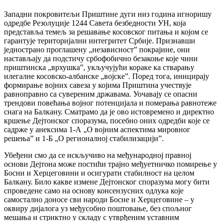
Западни покровитељи Приштине дуги низ година игноришу
одредбе Резолуције 1244 Савета безбедности УН, која
представља темељ за решавање косовског питања и којом се
гарантује територијални интегритет Србије. Признавши
једнострано проглашену „независност” покрајине, они
настављају да подстичу србофобично безакоње које чини
приштинска „врхушка”, укључујући кораке ка стварању
илегалне косовско-албанске „војске”. Поред тога, иницирају
формирање војних савеза у којима Приштина учествује
равноправно са сувереним државама. Уочавају се опасни
трендови повећања војног потенцијала и померања равнотеже
снага на Балкану. Сматрамо да је ово истовремено и директно
кршење Дејтонског споразума, посебно оних одредби које се
садрже у анексима 1-А „О војним аспектима мировног
решења” и 1-Б „О регионалној стабилизацији”.
Убеђени смо да се искључиво на међународној правној
основи Дејтона може постићи трајно међуетничко помирење у
Босни и Херцеговини и осигурати стабилност на целом
Балкану. Било какве измене Дејтонског споразума могу бити
спроведене само на основу консензусних одлука које
самостално доносе сви народи Босне и Херцеговине – у
оквиру дијалога уз међусобно поштовање, без спољног
мешања и стриктно у складу с утврђеним уставним