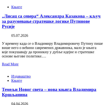
Књиге
„Лисац са севера“ Александра Казакова – кључ
за разумевање стратешке логике Путинове
Русије
05.07.2026
У времену када се о Владимиру Владимировичу Путину пише
више него о већини савремених државника, мало је књига
које покушавају да проникну у дубље идејне и стратешке
основе његове политике.…
Read More
Издаваштво
Књиге
Темељи Новог света – нова књига Владимира
Кршљанина
04.04.2026