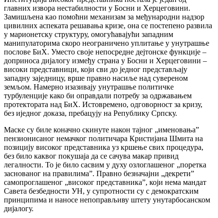
главних извора нестабилности у Босни и Херцеговини.
Замишљена као помоћни механизам за међународни надзор
цивилних аспеката решавања кризе, она се постепено развила
у марионетску структуру, омогућавајући западним
манипулаторима скоро неограничено уплитање у унутрашње
послове БиХ. Уместо своје непосредне дејтонске функције –
доприноса дијалогу између страна у Босни и Херцеговини –
високи представници, који сви до једног представљају
западну заједницу, врше правно насиље над сувереном
земљом. Намерно изазивају унутрашње политичке
турбуленције како би оправдали потребу за одржавањем
протектората над БиХ. Истовремено, одговорност за кризу,
без иједног доказа, пребацују на Републику Српску.
Маске су биле коначно скинуте након тајног „именовања”
пензионисаног немачког политичара Кристијана Шмита на
позицију високог представника уз кршење свих процедура,
без било каквог покушаја да се сачува макар привид
легалности. То је било сасвим у духу озлоглашеног „поретка
заснованог на правилима”. Правно безначајни „декрети”
самопроглашеног „високог представника”, који нема мандат
Савета безбедности УН, у супротности су с демократским
принципима и наносе непоправљиву штету унутарбосанском
дијалогу.