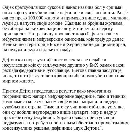
Одјек братоубилачког сукоба и данас изазива бол у срцима
оних који су изгубили своје најмилије и своја огњишта. Рат је
однео преко 100.000 живота и приморао више од два милиона
људи да напусте своје домове. Жалимо за бројним жртвама,
без обзира на њихову националну, етничку или верску
припадност. На трагичну прошлост подсећају и тензије у
међуетничким и међуверским односима, које трају до данас.
Велики део територије Босне и Херцеговине још је миниран,
па недужни људи и даље страдају.
Дејтонски споразум није постао лек за све недаће и
несугласице које су запљуснуле друштво у БиХ одмах након
распада федеративне Југославије. Његова главна заслуга је,
ипак, то што је зауставио крвопролиће и омогућио повратак
мирном животу.
Притом Дејтон представља резултат како мукотрпних
посредничких напора међународне заједнице, тако и тешких
компромиса које су снагом своје воље направили лидери
сукобљених страна. Тиме што су учинили озбиљне уступке,
они су добили неупоредиво више заузврат: мир и наду у
просперитетну будућност. Управо овакав приступ, који
подразумева потребу за постизањем обострано прихватљивих,
консензуалних решења, дефинише „дух Дејтона”.