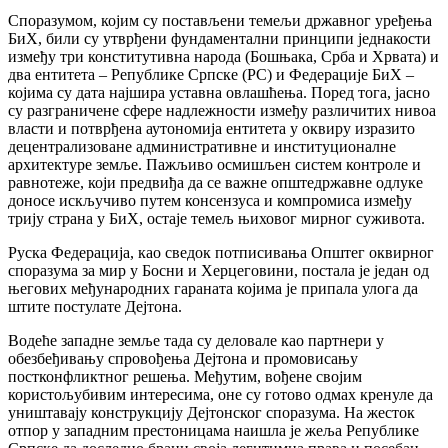
Споразумом, којим су постављени темељи државног уређења
БиХ, били су утврђени фундаментални принципи једнакости
између три конститутивна народа (Бошњака, Срба и Хрвата) и
два ентитета – Републике Српске (РС) и Федерације БиХ –
којима су дата најшира уставна овлашћења. Поред тога, јасно
су разграничене сфере надлежности између различитих нивоа
власти и потврђена аутономија ентитета у оквиру изразито
децентрализоване административне и институционалне
архитектуре земље. Пажљиво осмишљен систем контроле и
равнотеже, који предвиђа да се важне општедржавне одлуке
доносе искључиво путем консензуса и компромиса између
трију страна у БиХ, остаје темељ њиховог мирног суживота.
Руска Федерација, као сведок потписивања Општег оквирног
споразума за мир у Босни и Херцеговини, постала је један од
његових међународних гараната којима је припала улога да
штите постулате Дејтона.
Водеће западне земље тада су деловале као партнери у
обезбеђивању спровођења Дејтона и промовисању
постконфликтног решења. Међутим, вођене својим
користољубивим интересима, оне су готово одмах кренуле да
уништавају конструкцију Дејтонског споразума. На жесток
отпор у западним престоницама наишла је жеља Републике