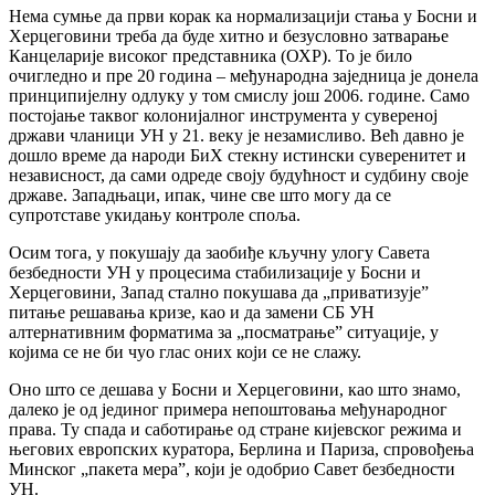
Нема сумње да први корак ка нормализацији стања у Босни и
Херцеговини треба да буде хитно и безусловно затварање
Канцеларије високог представника (ОХР). То је било
очигледно и пре 20 година – међународна заједница је донела
принципијелну одлуку у том смислу још 2006. године. Само
постојање таквог колонијалног инструмента у сувереној
држави чланици УН у 21. веку је незамисливо. Већ давно је
дошло време да народи БиХ стекну истински суверенитет и
независност, да сами одреде своју будућност и судбину своје
државе. Западњаци, ипак, чине све што могу да се
супротставе укидању контроле споља.
Осим тога, у покушају да заобиђе кључну улогу Савета
безбедности УН у процесима стабилизације у Босни и
Херцеговини, Запад стално покушава да „приватизује”
питање решавања кризе, као и да замени СБ УН
алтернативним форматима за „посматрање” ситуације, у
којима се не би чуо глас оних који се не слажу.
Оно што се дешава у Босни и Херцеговини, као што знамо,
далеко је од јединог примера непоштовања међународног
права. Ту спада и саботирање од стране кијевског режима и
његових европских куратора, Берлина и Париза, спровођења
Минског „пакета мера”, који је одобрио Савет безбедности
УН.