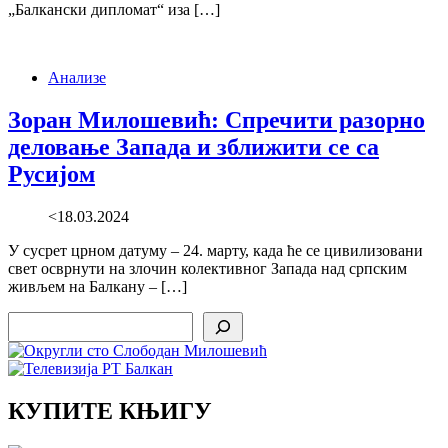
„Балкански дипломат“ иза […]
Анализе
Зоран Милошевић: Спречити разорно
деловање Запада и зближити се са
Русијом
<18.03.2024
У сусрет црном датуму – 24. марту, када ће се цивилизовани
свет осврнути на злочин колективног Запада над српским
живљем на Балкану – […]
Search
КУПИТЕ КЊИГУ