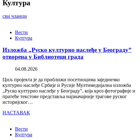
Култура
сви чланци
Вести
Култура
Изложба „Руско културно наслеђе у Београду”
отворена у Библиотеци града
04.08.2026
Циљ пројекта је да приближи посетиоцима заједничко
културно наслеђе Србије и Русије Мултимедијална изложба
„Руско културно наслеђе у Београду”, која кроз фотографије и
пратеће текстове представља најзначајније трагове руског
историјског…
НАСТАВАК
Вести
Култура