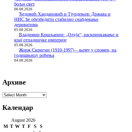
бољи свет
06.08.2026
Ђедовић Хандановић и Тјурдењев: Држава и
НИС ће обезбедити стабилно снабдевање
дериватима
05.08.2026
Владимир Кршљанин: „Олуја“, раскринкавање и
крај отпадничке империје
05.08.2026
Жорж Скригин (1910-1997) – њему у спомен, на
годишњицу рођења
04.08.2026
Архиве
Архиве
Календар
August 2026
M
T
W
T
F
S
S