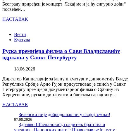
Београду приређен је концерт „Чекај ме и ја ћу сигурно доћи“
посвећен…
НАСТАВАК
Вести
Култура
Руска премијера филма о Сави Владиславићу
одржана у Санкт Петербургу
18.06.2026
Директор Канцеларије за јавну и културну дипломатију Владе
Републике Србије Арно Гујон присуствовао је синоћ у Санкт
Петербургу премијери документарног филма о Србину из
Херцеговине, руском дипломати и блиском сараднику…
НАСТАВАК
Зеленски није добродошао ни у својој земљи!
07.08.2026
Здравко Шћепановић, градитељ братства и
уредник „Панонских нити“: Православље је пут у