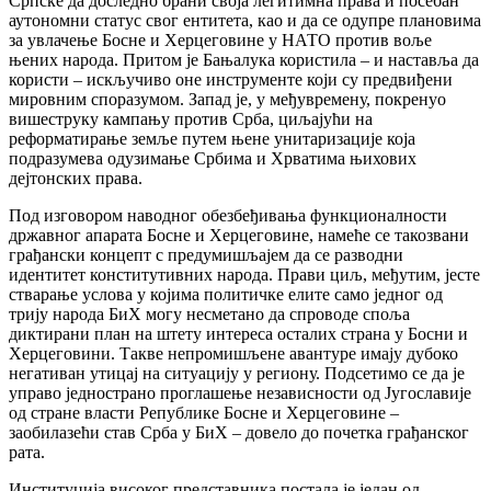
Српске да доследно брани своја легитимна права и посебан
аутономни статус свог ентитета, као и да се одупре плановима
за увлачење Босне и Херцеговине у НАТО против воље
њених народа. Притом је Бањалука користила – и наставља да
користи – искључиво оне инструменте који су предвиђени
мировним споразумом. Запад је, у међувремену, покренуо
вишеструку кампању против Срба, циљајући на
реформатирање земље путем њене унитаризације која
подразумева одузимање Србима и Хрватима њихових
дејтонских права.
Под изговором наводног обезбеђивања функционалности
државног апарата Босне и Херцеговине, намеће се такозвани
грађански концепт с предумишљајем да се разводни
идентитет конститутивних народа. Прави циљ, међутим, јесте
стварање услова у којима политичке елите само једног од
трију народа БиХ могу несметано да спроводе споља
диктирани план на штету интереса осталих страна у Босни и
Херцеговини. Такве непромишљене авантуре имају дубоко
негативан утицај на ситуацију у региону. Подсетимо се да је
управо једнострано проглашење независности од Југославије
од стране власти Републике Босне и Херцеговине –
заобилазећи став Срба у БиХ – довело до почетка грађанског
рата.
Институција високог представника постала је један од