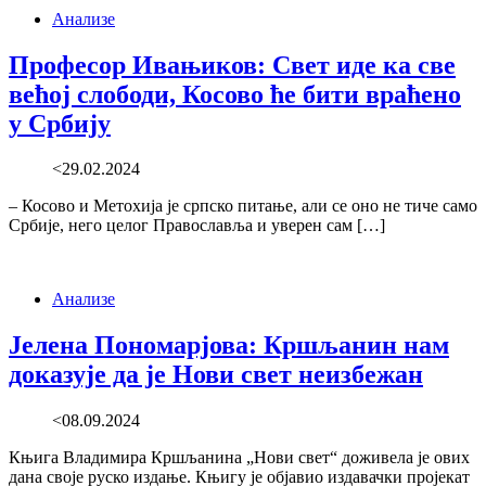
Анализе
Професор Ивањиков: Свет иде ка све
већој слободи, Косово ће бити враћено
у Србију
<29.02.2024
– Косово и Метохија је српско питање, али се оно не тиче само
Србије, него целог Православља и уверен сам […]
Анализе
Јелена Пономарјова: Кршљанин нам
доказује да је Нови свет неизбежан
<08.09.2024
Књига Владимира Кршљанина „Нови свет“ доживела је ових
дана своје руско издање. Књигу је објавио издавачки пројекат