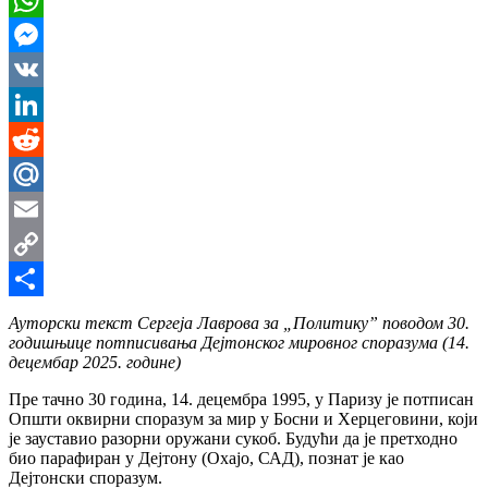
WhatsApp
Messenger
VK
LinkedIn
Reddit
Mail.Ru
Email
Copy
Link
Share
Ауторски текст Сергеја Лаврова за „Политику” поводом 30.
годишњице потписивања Дејтонског мировног споразума (14.
децембар 2025. године)
Пре тачно 30 година, 14. децембра 1995, у Паризу је потписан
Општи оквирни споразум за мир у Босни и Херцеговини, који
је зауставио разорни оружани сукоб. Будући да је претходно
био парафиран у Дејтону (Охајо, САД), познат је као
Дејтонски споразум.