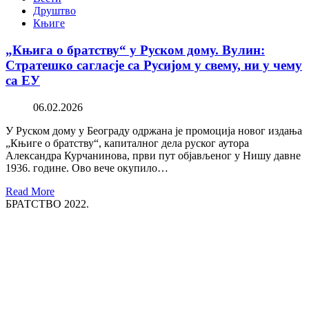
Друштво
Књиге
„Књига о братству“ у Руском дому. Вулин:
Стратешко сагласје са Русијом у свему, ни у чему
са ЕУ
06.02.2026
У Руском дому у Београду одржана је промоција новог издања
„Књиге о братству“, капиталног дела руског аутора
Александра Курчанинова, први пут објављеног у Нишу давне
1936. године. Ово вече окупило…
Read More
БРАТСТВО 2022.