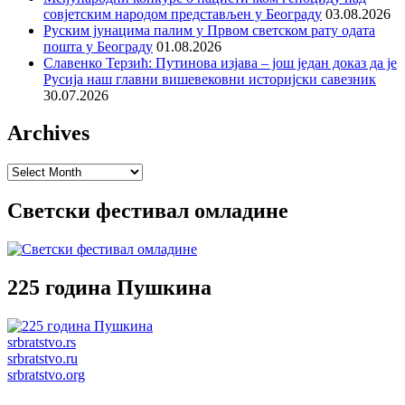
совјетским народом представљен у Београду
03.08.2026
Руским јунацима палим у Првом светском рату одата
пошта у Београду
01.08.2026
Славенко Терзић: Путинова изјава – још један доказ да је
Русија наш главни вишевековни историјски савезник
30.07.2026
Archives
Archives
Светски фестивал омладине
225 година Пушкина
srbratstvo.rs
srbratstvo.ru
srbratstvo.org