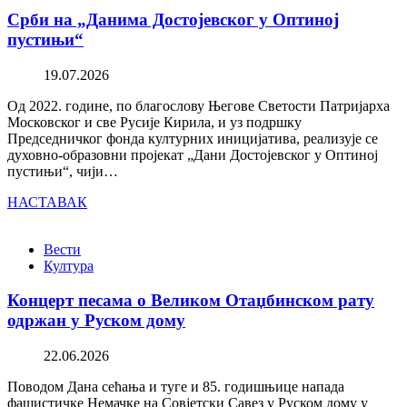
Срби на „Данима Достојевског у Оптиној
пустињи“
19.07.2026
Од 2022. године, по благослову Његове Светости Патријарха
Московског и све Русије Кирила, и уз подршку
Председничког фонда културних иницијатива, реализује се
духовно-образовни пројекат „Дани Достојевског у Оптиној
пустињи“, чији…
НАСТАВАК
Вести
Култура
Концерт песама о Великом Отаџбинском рату
одржан у Руском дому
22.06.2026
Поводом Дана сећања и туге и 85. годишњице напада
фашистичке Немачке на Совјетски Савез у Руском дому у