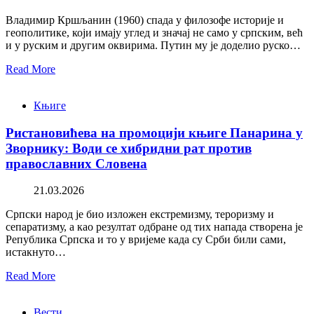
Владимир Кршљанин (1960) спада у филозофе историје и
геополитике, који имају углед и значај не само у српским, већ
и у руским и другим оквирима. Путин му је доделио руско…
Read More
Књиге
Ристановићева на промоцији књиге Панарина у
Зворнику: Води се хибридни рат против
православних Словена
21.03.2026
Српски народ је био изложен екстремизму, тероризму и
сепаратизму, а као резултат одбране од тих напада створена је
Република Српска и то у вријеме када су Срби били сами,
истакнуто…
Read More
Вести