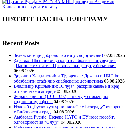
ПРАТИТЕ НАС НА ТЕЛЕГРАМУ
Recent Posts
Зеленски није добродошао ни у својој земљи!
07.08.2026
Здравко Шћепановић, градитељ братства и уредник
„Панонских нити“: Православље је пут у бољи свет
06.08.2026
Ђедовић Хандановић и Тјурдењев: Држава и НИС ће
обезбедити стабилно снабдевање дериватима
05.08.2026
Владимир Кршљанин: „Олуја“, раскринкавање и крај
отпадничке империје
05.08.2026
Жорж Скригин (1910-1997) – њему у спомен, на
годишњицу рођења
04.08.2026
Изложба „Руско културно наслеђе у Београду” отворена
у Библиотеци града
04.08.2026
Амбасада Русије: Државе НАТО и ЕУ носе посебну
одговорност за “Олују”
04.08.2026
Међународни конкурс о нацистичком геноциду над