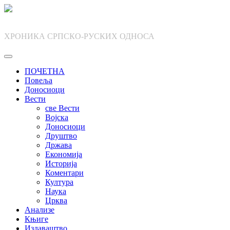
Skip
to
content
ХРОНИКА СРПСКО-РУСКИХ ОДНОСА
ПОЧЕТНА
Повеља
Доносиоци
Вести
све Вести
Војска
Доносиоци
Друштво
Држава
Економија
Историја
Коментари
Култура
Наука
Црква
Анализе
Књиге
Издаваштво