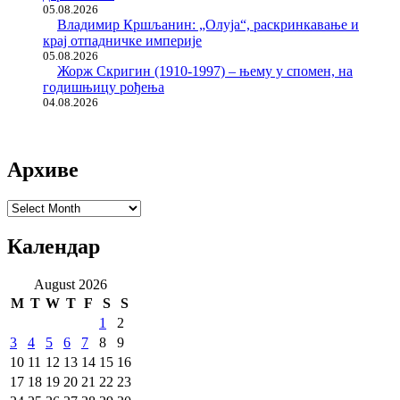
05.08.2026
Владимир Кршљанин: „Олуја“, раскринкавање и
крај отпадничке империје
05.08.2026
Жорж Скригин (1910-1997) – њему у спомен, на
годишњицу рођења
04.08.2026
Архиве
Архиве
Календар
August 2026
M
T
W
T
F
S
S
1
2
3
4
5
6
7
8
9
10
11
12
13
14
15
16
17
18
19
20
21
22
23