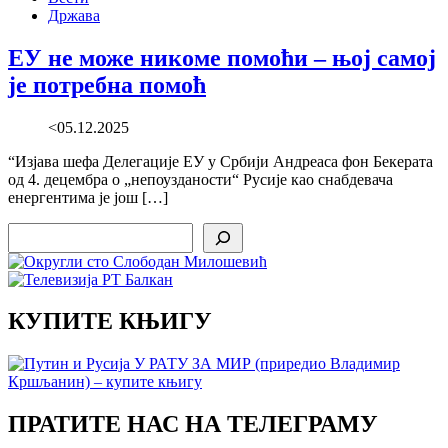
Држава
ЕУ не може никоме помоћи – њој самој
је потребна помоћ
<05.12.2025
“Изјава шефа Делегације ЕУ у Србији Андреаса фон Бекерата
од 4. децембра о „непоузданости“ Русије као снабдевача
енергентима је још […]
Search
КУПИТЕ КЊИГУ
ПРАТИТЕ НАС НА ТЕЛЕГРАМУ