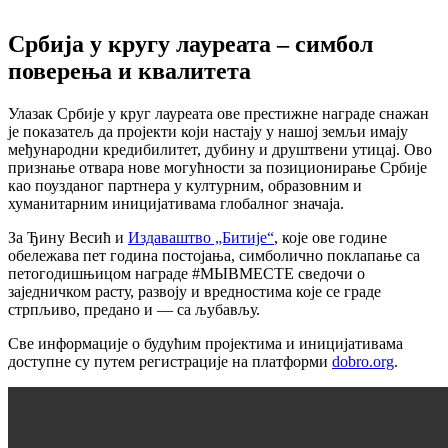
Србија у кругу лауреата – симбол
поверења и квалитета
Улазак Србије у круг лауреата ове престижне награде снажан
је показатељ да пројекти који настају у нашој земљи имају
међународни кредибилитет, дубину и друштвени утицај. Ово
признање отвара нове могућности за позиционирање Србије
као поузданог партнера у културним, образовним и
хуманитарним иницијативама глобалног значаја.
За Ђину Весић и
Издаваштво „Битије“
, које ове године
обележава пет година постојања, симболично поклапање са
петогодишњицом награде #МЫВМЕСТЕ сведочи о
заједничком расту, развоју и вредностима које се граде
стрпљиво, предано и — са љубављу.
Све информације о будућим пројектима и иницијативама
доступне су путем регистрације на платформи
dobro.org
.