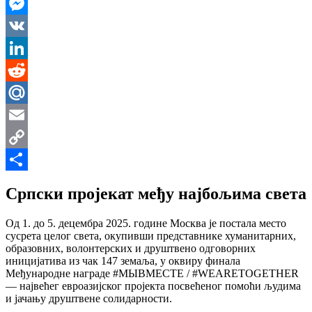
WhatsApp
Messenger
VK
LinkedIn
Reddit
Mail.Ru
Email
Copy
Link
Share
Српски пројекат међу најбољима света
Од 1. до 5. децембра 2025. године Москва је постала место
сусрета целог света, окупивши представнике хуманитарних,
образовних, волонтерских и друштвено одговорних
иницијатива из чак 147 земаља, у оквиру финала
Међународне награде #МЫВМЕСТЕ / #WEARETOGETHER
— највећег евроазијског пројекта посвећеног помоћи људима
и јачању друштвене солидарности.