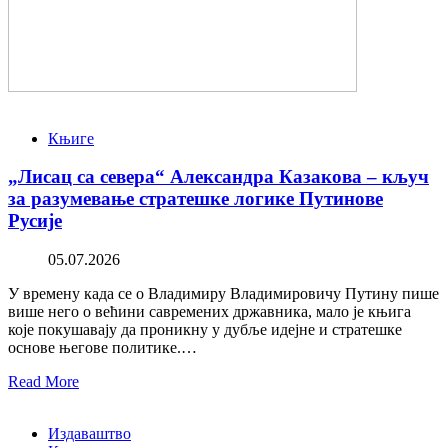
Књиге
„Лисац са севера“ Александра Казакова – кључ
за разумевање стратешке логике Путинове
Русије
05.07.2026
У времену када се о Владимиру Владимировичу Путину пише
више него о већини савремених државника, мало је књига
које покушавају да проникну у дубље идејне и стратешке
основе његове политике.…
Read More
Издаваштво