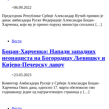
<06.09.2022
Председник Републике Србије Александар Вучић примио је
данас амбасадора Руске Федерације Александра Боцан-
Харченка, који му је пренео поруку министра спољних […]
Вести
Боцан-Харченко: Напади западних
неонациста на Богородицу Љевишку и
Кијево-Печерску лавру
<23.03.2023
Коментар Амбасадора Русије у Србији Александра Боцан-
Харченка Ових дана, односно 17. марта обележили смо
годишњицу једне од најтрагичнијих страница у […]
Вести