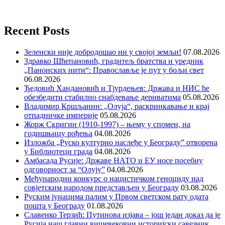
Recent Posts
Зеленски није добродошао ни у својој земљи!
07.08.2026
Здравко Шћепановић, градитељ братства и уредник
„Панонских нити“: Православље је пут у бољи свет
06.08.2026
Ђедовић Хандановић и Тјурдењев: Држава и НИС ће
обезбедити стабилно снабдевање дериватима
05.08.2026
Владимир Кршљанин: „Олуја“, раскринкавање и крај
отпадничке империје
05.08.2026
Жорж Скригин (1910-1997) – њему у спомен, на
годишњицу рођења
04.08.2026
Изложба „Руско културно наслеђе у Београду” отворена
у Библиотеци града
04.08.2026
Амбасада Русије: Државе НАТО и ЕУ носе посебну
одговорност за “Олују”
04.08.2026
Међународни конкурс о нацистичком геноциду над
совјетским народом представљен у Београду
03.08.2026
Руским јунацима палим у Првом светском рату одата
пошта у Београду
01.08.2026
Славенко Терзић: Путинова изјава – још један доказ да је
Русија наш главни вишевековни историјски савезник