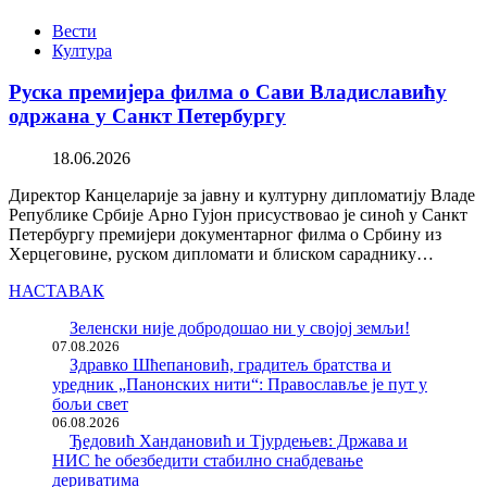
Вести
Култура
Руска премијера филма о Сави Владиславићу
одржана у Санкт Петербургу
18.06.2026
Директор Канцеларије за јавну и културну дипломатију Владе
Републике Србије Арно Гујон присуствовао је синоћ у Санкт
Петербургу премијери документарног филма о Србину из
Херцеговине, руском дипломати и блиском сараднику…
НАСТАВАК
Зеленски није добродошао ни у својој земљи!
07.08.2026
Здравко Шћепановић, градитељ братства и
уредник „Панонских нити“: Православље је пут у
бољи свет
06.08.2026
Ђедовић Хандановић и Тјурдењев: Држава и
НИС ће обезбедити стабилно снабдевање
дериватима