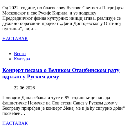
Од 2022. године, по благослову Његове Светости Патријарха
Московског и све Русије Кирила, и уз подршку
Председничког фонда културних иницијатива, реализује се
духовно-образовни пројекат „Дани Достојевског у Оптиној
пустињи“, чији…
НАСТАВАК
Вести
Култура
Концерт песама о Великом Отаџбинском рату
одржан у Руском дому
22.06.2026
Поводом Дана сећања и туге и 85. годишњице напада
фашистичке Немачке на Совјетски Савез у Руском дому у
Београду приређен је концерт „Чекај ме и ја ћу сигурно доћи“
посвећен…
НАСТАВАК