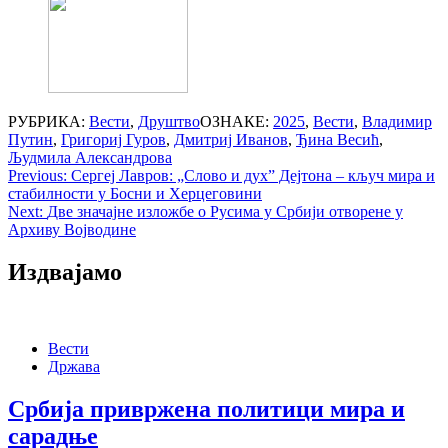
РУБРИКА:
Вести
,
Друштво
ОЗНАКЕ:
2025
,
Вести
,
Владимир
Путин
,
Григориј Гуров
,
Дмитриј Иванов
,
Ђина Весић
,
Људмила Александрова
Post
Previous:
Сергеј Лавров: „Слово и дух” Дејтона – кључ мира и
стабилности у Босни и Херцеговини
navigation
Next:
Две значајне изложбе о Русима у Србији отворене у
Архиву Војводине
Издвајамо
Вести
Држава
Србија привржена политици мира и
сарадње