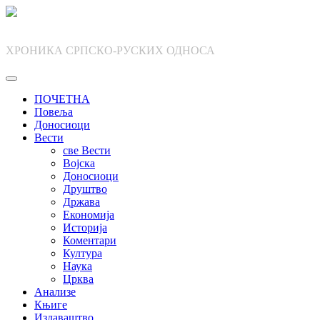
Skip
to
content
ХРОНИКА СРПСКО-РУСКИХ ОДНОСА
ПОЧЕТНА
Повеља
Доносиоци
Вести
све Вести
Војска
Доносиоци
Друштво
Држава
Економија
Историја
Коментари
Култура
Наука
Црква
Анализе
Књиге
Издаваштво