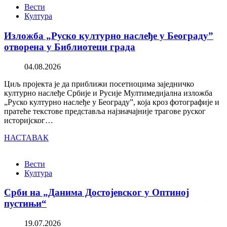
Вести
Култура
Изложба „Руско културно наслеђе у Београду”
отворена у Библиотеци града
04.08.2026
Циљ пројекта је да приближи посетиоцима заједничко
културно наслеђе Србије и Русије Мултимедијална изложба
„Руско културно наслеђе у Београду”, која кроз фотографије и
пратеће текстове представља најзначајније трагове руског
историјског…
НАСТАВАК
Вести
Култура
Срби на „Данима Достојевског у Оптиној
пустињи“
19.07.2026