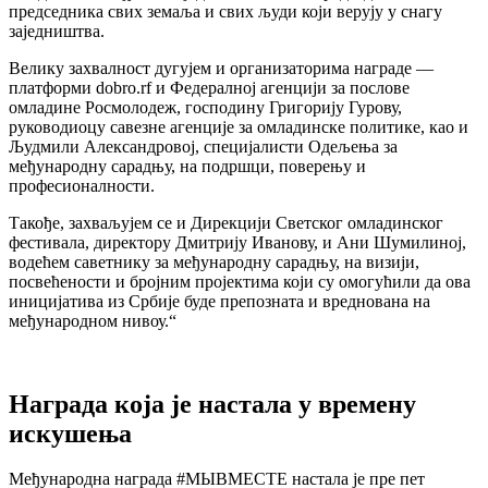
председника свих земаља и свих људи који верују у снагу
заједништва.
Велику захвалност дугујем и организаторима награде —
платформи dobro.rf и Федералној агенцији за послове
омладине Росмолодеж, господину Григорију Гурову,
руководиоцу савезне агенције за омладинске политике, као и
Људмили Александровој, специјалисти Одељења за
међународну сарадњу, на подршци, поверењу и
професионалности.
Такође, захваљујем се и Дирекцији Светског омладинског
фестивала, директору Дмитрију Иванову, и Ани Шумилиној,
водећем саветнику за међународну сарадњу, на визији,
посвећености и бројним пројектима који су омогућили да ова
иницијатива из Србије буде препозната и вреднована на
међународном нивоу.“
Награда која је настала у времену
искушења
Међународна награда #МЫВМЕСТЕ настала је пре пет