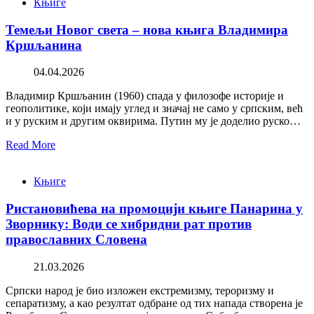
Књиге
Темељи Новог света – нова књига Владимира
Кршљанина
04.04.2026
Владимир Кршљанин (1960) спада у филозофе историје и
геополитике, који имају углед и значај не само у српским, већ
и у руским и другим оквирима. Путин му је доделио руско…
Read More
Књиге
Ристановићева на промоцији књиге Панарина у
Зворнику: Води се хибридни рат против
православних Словена
21.03.2026
Српски народ је био изложен екстремизму, тероризму и
сепаратизму, а као резултат одбране од тих напада створена је