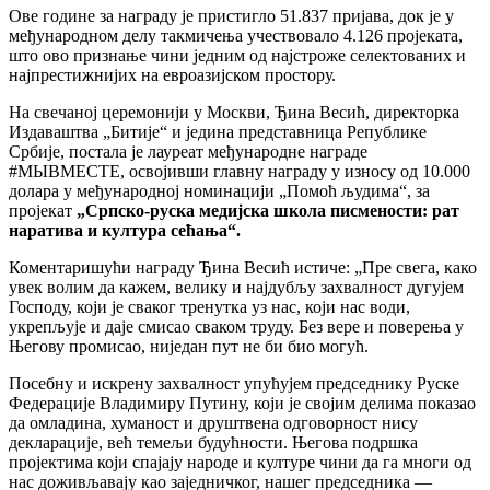
Ове године за награду је пристигло 51.837 пријава, док је у
међународном делу такмичења учествовало 4.126 пројеката,
што ово признање чини једним од најстроже селектованих и
најпрестижнијих на евроазијском простору.
На свечаној церемонији у Москви, Ђина Весић, директорка
Издаваштва „Битије“ и једина представница Републике
Србије, постала је лауреат међународне награде
#МЫВМЕСТЕ, освојивши главну награду у износу од 10.000
долара у међународној номинацији „Помоћ људима“, за
пројекат
„Српско-руска медијска школа писмености: рат
наратива и култура сећања“.
Коментаришући награду Ђина Весић истиче: „Пре свега, како
увек волим да кажем, велику и најдубљу захвалност дугујем
Господу, који је сваког тренутка уз нас, који нас води,
укрепљује и даје смисао сваком труду. Без вере и поверења у
Његову промисао, ниједан пут не би био могућ.
Посебну и искрену захвалност упућујем председнику Руске
Федерације Владимиру Путину, који је својим делима показао
да омладина, хуманост и друштвена одговорност нису
декларације, већ темељи будућности. Његова подршка
пројектима који спајају народе и културе чини да га многи од
нас доживљавају као заједничког, нашег председника —