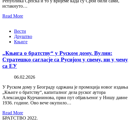
Република Српска и то у вријеме када су Срби били сами,
истакнуто…
Read More
Вести
Друштво
Књиге
„Књига о братству“ у Руском дому. Вулин:
Стратешко сагласје са Русијом у свему, ни у чему
са ЕУ
06.02.2026
У Руском дому у Београду одржана је промоција новог издања
„Књиге о братству“, капиталног дела руског аутора
Александра Курчанинова, први пут објављеног у Нишу давне
1936. године. Ово вече окупило…
Read More
БРАТСТВО 2022.