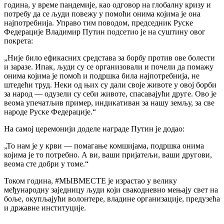
година, у време пандемије, као одговор на глобалну кризу и
потребу да се људи повежу у помоћи онима којима је она
најпотребнија. Управо тим поводом, председник Руске
Федерације Владимир Путин подсетио је на суштину овог
покрета:
„Није било ефикасних средстава за борбу против ове болести
и заразе. Ипак, људи су се организовали и почели да помажу
онима којима је помоћ и подршка била најпотребнија, не
штедећи труд. Неки од њих су дали своје животе у овој борби
за народ — одузели су себи животе, спасавајући друге. Ово је
веома упечатљив пример, индикативан за нашу земљу, за све
народе Руске Федерације.“
На самој церемонији доделе награде Путин је додао:
„То нам је у крви — помагање комшијама, подршка онима
којима је то потребно. А ви, ваши пријатељи, ваши другови,
веома сте добри у томе.“
Током година, #МЫВМЕСТЕ је израстао у велику
међународну заједницу људи који свакодневно мењају свет на
боље, окупљајући волонтере, владине организације, предузећа
и државне институције.