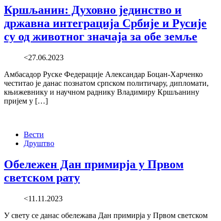
Кршљанин: Духовно јединство и
државна интеграција Србије и Русије
су од животног значаја за обе земље
<27.06.2023
Амбасадор Руске Федерације Александар Боцан-Харченко
честитао је данас познатом српском политичару, дипломати,
књижевнику и научном раднику Владимиру Кршљанину
пријем у […]
Вести
Друштво
Обележен Дан примирја у Првом
светском рату
<11.11.2023
У свету се данас обележава Дан примирја у Првом светском