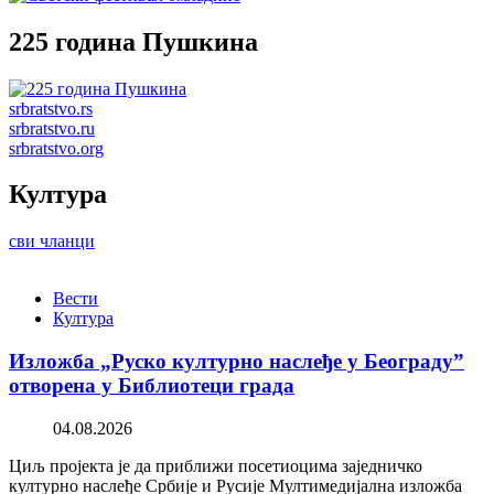
225 година Пушкина
srbratstvo.rs
srbratstvo.ru
srbratstvo.org
Култура
сви чланци
Вести
Култура
Изложба „Руско културно наслеђе у Београду”
отворена у Библиотеци града
04.08.2026
Циљ пројекта је да приближи посетиоцима заједничко
културно наслеђе Србије и Русије Мултимедијална изложба