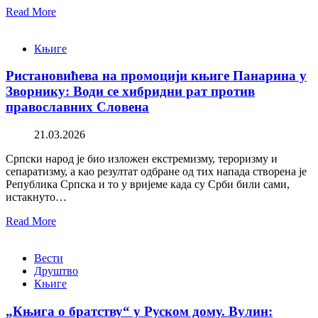
Read More
Књиге
Ристановићева на промоцији књиге Панарина у
Зворнику: Води се хибридни рат против
православних Словена
21.03.2026
Српски народ је био изложен екстремизму, тероризму и
сепаратизму, а као резултат одбране од тих напада створена је
Република Српска и то у вријеме када су Срби били сами,
истакнуто…
Read More
Вести
Друштво
Књиге
„Књига о братству“ у Руском дому. Вулин: