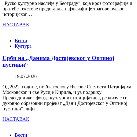
„Руско културно наслеђе у Београду”, која кроз фотографије и
пратеће текстове представља најзначајније трагове руског
историјског…
НАСТАВАК
Вести
Култура
Срби на „Данима Достојевског у Оптиној
пустињи“
19.07.2026
Од 2022. године, по благослову Његове Светости Патријарха
Московског и све Русије Кирила, и уз подршку
Председничког фонда културних иницијатива, реализује се
духовно-образовни пројекат „Дани Достојевског у Оптиној
пустињи“, чији…
НАСТАВАК
Вести