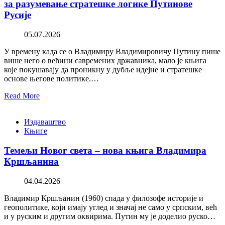
за разумевање стратешке логике Путинове
Русије
05.07.2026
У времену када се о Владимиру Владимировичу Путину пише
више него о већини савремених државника, мало је књига
које покушавају да проникну у дубље идејне и стратешке
основе његове политике.…
Read More
Издаваштво
Књиге
Темељи Новог света – нова књига Владимира
Кршљанина
04.04.2026
Владимир Кршљанин (1960) спада у филозофе историје и
геополитике, који имају углед и значај не само у српским, већ
и у руским и другим оквирима. Путин му је доделио руско…