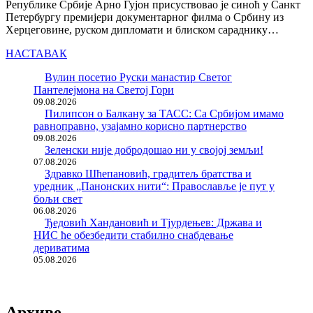
Републике Србије Арно Гујон присуствовао је синоћ у Санкт
Петербургу премијери документарног филма о Србину из
Херцеговине, руском дипломати и блиском сараднику…
НАСТАВАК
Вулин посетио Руски манастир Светог
Пантелејмона на Светој Гори
09.08.2026
Пилипсон о Балкану за ТАСС: Са Србијом имамо
равноправно, узајамно корисно партнерство
09.08.2026
Зеленски није добродошао ни у својој земљи!
07.08.2026
Здравко Шћепановић, градитељ братства и
уредник „Панонских нити“: Православље је пут у
бољи свет
06.08.2026
Ђедовић Хандановић и Тјурдењев: Држава и
НИС ће обезбедити стабилно снабдевање
дериватима
05.08.2026
Архиве