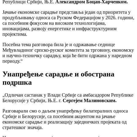
Републици Србији, Њ.Е.
Александром Боцан-Харченком.
Јачање економске сарадње представља један од приоритета у
продубљивању односа са Руском Федерацијом у 2026. години,
са посебним фокусом на високим технологијама,
иновацијама, развоју енергетике и инфраструктурним
пројектима.
Посебна тема разговора била је и одржавање седнице
Међувладиног српско-руског комитета за трговину, економску
и научно-техничку сарадњу, која ће бити одржана у наредном
периоду.“
Унапређење сарадње и обострана
подршка
„Одличан састанак у Влади Србије са амбасадором Републике
Белорусије у Србији, Њ.Е. г.
Сергејем Малиновским.
Разговарали смо о даљем унапређењу билатералних односа
Србије и Белорусије, са посебним акцентом на јачање
економске сарадње и реализацију заједничких пројеката од
стратешког значаја.