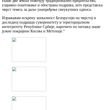
Наше две земље повезују традиционално пријатељство,
узајамно поштовање и обострана подршка, што представља
чврст темељ за даље унапређење свеукупних односа.
Изражавам искрену захвалност Белорусији на чврстој и
доследној подршци суверенитету и територијалном
интегритету Републике Србије, нарочито по питању наше
јужне покрајине Косова и Метохије.“