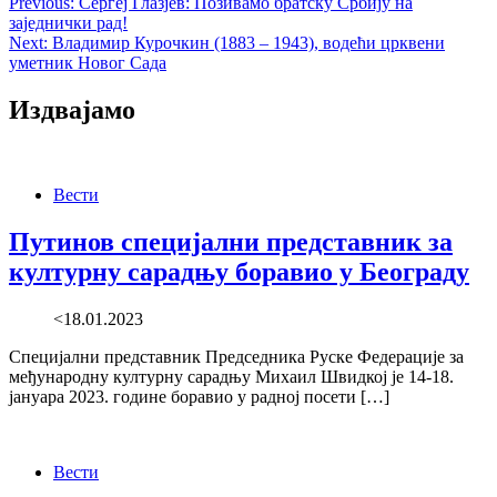
Post
Previous:
Сергеј Глазјев: Позивамо братску Србију на
заједнички рад!
navigation
Next:
Владимир Курочкин (1883 – 1943), водећи црквени
уметник Новог Сада
Издвајамо
Вести
Путинов специјални представник за
културну сарадњу боравио у Београду
<18.01.2023
Специјални представник Председника Руске Федерације за
међународну културну сарадњу Михаил Швидкој је 14-18.
јануара 2023. године боравио у радној посети […]
Вести