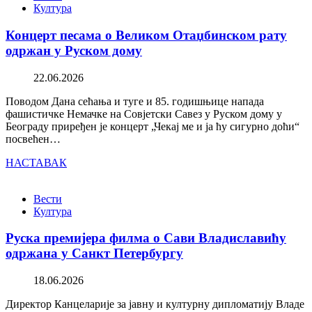
Култура
Концерт песама о Великом Отаџбинском рату
одржан у Руском дому
22.06.2026
Поводом Дана сећања и туге и 85. годишњице напада
фашистичке Немачке на Совјетски Савез у Руском дому у
Београду приређен је концерт „Чекај ме и ја ћу сигурно доћи“
посвећен…
НАСТАВАК
Вести
Култура
Руска премијера филма о Сави Владиславићу
одржана у Санкт Петербургу
18.06.2026
Директор Канцеларије за јавну и културну дипломатију Владе