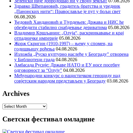
Зеленски није добродошао ни у својој земљи!
07.08.2026
Здравко Шћепановић, градитељ братства и уредник
„Панонских нити“: Православље је пут у бољи свет
06.08.2026
Ђедовић Хандановић и Тјурдењев: Држава и НИС ће
обезбедити стабилно снабдевање дериватима
05.08.2026
Владимир Кршљанин: „Олуја“, раскринкавање и крај
отпадничке империје
05.08.2026
Жорж Скригин (1910-1997) – њему у спомен, на
годишњицу рођења
04.08.2026
Изложба „Руско културно наслеђе у Београду” отворена
у Библиотеци града
04.08.2026
Амбасада Русије: Државе НАТО и ЕУ носе посебну
одговорност за “Олују”
04.08.2026
Међународни конкурс о нацистичком геноциду над
совјетским народом представљен у Београду
03.08.2026
Archives
Archives
Светски фестивал омладине