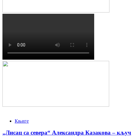
Књиге
„Лисац са севера“ Александра Казакова – кључ