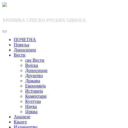
Skip
to
content
ХРОНИКА СРПСКО-РУСКИХ ОДНОСА
ПОЧЕТНА
Повеља
Доносиоци
Вести
све Вести
Војска
Доносиоци
Друштво
Држава
Економија
Историја
Коментари
Култура
Наука
Црква
Анализе
Књиге
Издаваштво