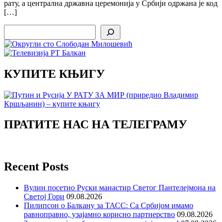
рату, а централна државна церемонија у Србији одржана је код
[…]
Search
КУПИТЕ КЊИГУ
ПРАТИТЕ НАС НА ТЕЛЕГРАМУ
Recent Posts
Вулин посетио Руски манастир Светог Пантелејмона на
Светој Гори
09.08.2026
Пилипсон о Балкану за ТАСС: Са Србијом имамо
равноправно, узајамно корисно партнерство
09.08.2026