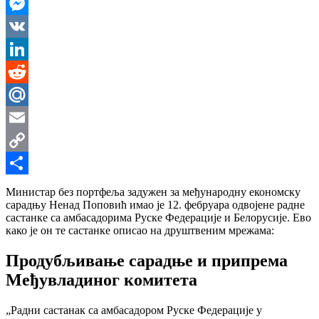
WhatsApp
Messenger
VK
LinkedIn
Reddit
Mail.Ru
Email
Copy
Link
Share
Министар без портфеља задужен за међународну економску
сарадњу Ненад Поповић имао је 12. фебруара одвојене радне
састанке са амбасадорима Руске Федерације и Белорусије. Ево
како је он те састанке описао на друштвеним мрежама:
Продубљивање сарадње и припрема
Међувладиног комитета
„Радни састанак са амбасадором Руске Федерације у