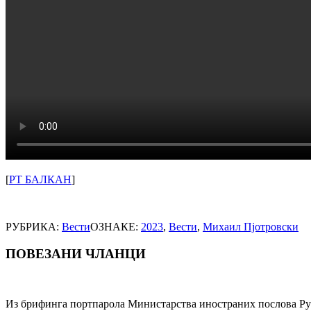
[
РТ БАЛКАН
]
РУБРИКА:
Вести
ОЗНАКЕ:
2023
,
Вести
,
Михаил Пјотровски
ПОВЕЗАНИ ЧЛАНЦИ
Post
navigation
Из брифинга портпарола Министарства иностраних послова Руск