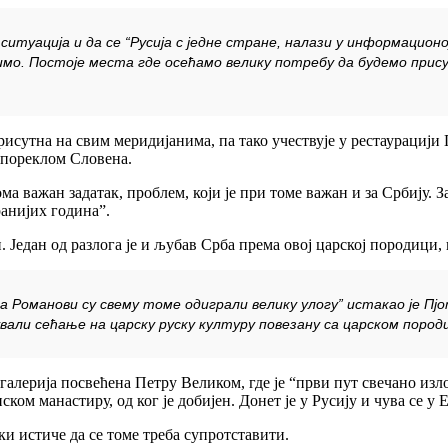
ситуација и да се “Русија с једне стране, налази у информационо
имо. Постоје места где осећамо велику потребу да будемо присут
присутна на свим меридијанима, па тако учествује у рестаурацији
 пореклом Словена.
ма важан задатак, проблем, који је при томе важан и за Србију. З
анијих година”.
. Један од разлога је и љубав Срба према овој царској породици
е, а Романови су свему томе одиграли велику улогу” истакао је П
чували сећање на царску руску културу повезану са царском пород
алерија посвећена Петру Великом, где је “први пут свечано изло
ском манастиру, од ког је добијен. Донет је у Русију и чува се у
ки истиче да се томе треба супротставити.