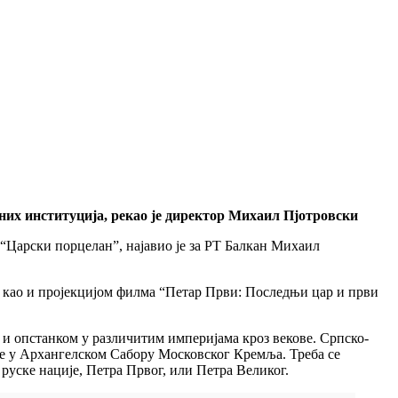
урних институција, рекао је директор Михаил Пјотровски
и “Царски порцелан”, најавио је за РТ Балкан Михаил
а, као и пројекцијом филма “Петар Први: Последњи цар и први
 и опстанком у различитим империјама кроз векове. Српско-
аве у Архангелском Сабору Московског Кремља. Треба се
 руске нације, Петра Првог, или Петра Великог.