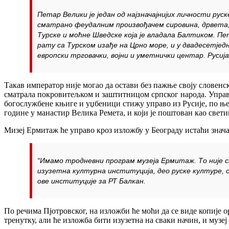
Петар Велики је један од најзначајнијих личности рус
сматрано феудалним произвођачем сировина, дрвета,
Турске и моћне Шведске која је владала Балтиком. П
рату са Турском изађе на Црно море, и у двадесетје
европски трговачки, војни и уметнички центар. Русиј
Такав император није могао да остави без пажње своју словенск
сматрала покровитељком и заштитницом српског народа. Управо
богослужбене књиге и уџбеници стижу управо из Русије, по њего
године у манастир Велика Ремета, и који је поштован као свет
Мизеј Ермитаж ће управо кроз изложбу у Београду истаћи знача
“Имамо тродневни програм музеја Ермитаж. То није сам
изузетна културна институција, део руске културе,
ове институције за РТ Балкан.
По речима Пјотровског, на изложби ће моћи да се виде копије 
тренутку, али ће изложба бити изузетна на сваки начин, и музе