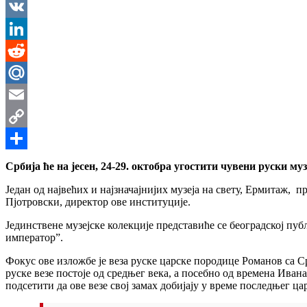
Messenger
VK
LinkedIn
Reddit
Mail.Ru
Email
Copy
Link
Share
Србија ће на јесен, 24-29. октобра угостити чувени руски м
Један од највећих и најзначајнијих музеја на свету, Ермитаж, 
Пјотровски, директор ове институције.
Јединствене музејске колекције представиће се београдској п
император”.
Фокус ове изложбе је веза руске царске породице Романов са 
руске везе постоје од средњег века, а посебно од времена Ива
подсетити да ове везе свој замах добијају у време последњег ц