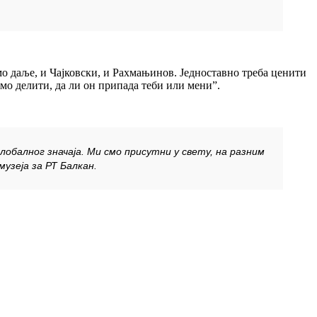
мо даље, и Чајковски, и Рахмањинов. Једноставно треба ценити
мо делити, да ли он припада теби или мени”.
глобалног значаја. Ми смо присутни у свету, на разним
музеја за РТ Балкан.