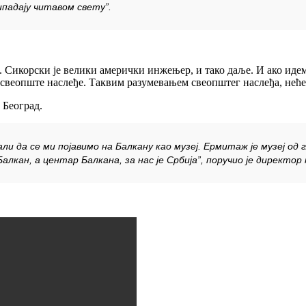
ипадају читавом свету”.
је. Сикорски је велики амерички инжењер, и тако даље. И ако иде
 свеопште наслеђе. Таквим разумевањем свеопштег наслеђа, неће
 Београд.
ли да се ми појавимо на Балкану као музеј. Ермитаж је музеј од 
лкан, а центар Балкана, за нас је Србија”, поручио је директор 