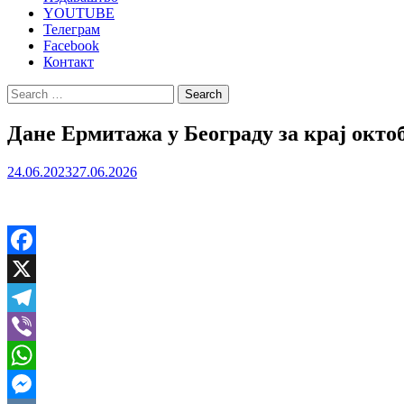
YOUTUBE
Телеграм
Facebook
Контакт
Search
for:
Дане Ермитажа у Београду за крај окто
24.06.2023
27.06.2026
Facebook
X
Telegram
Viber
WhatsApp