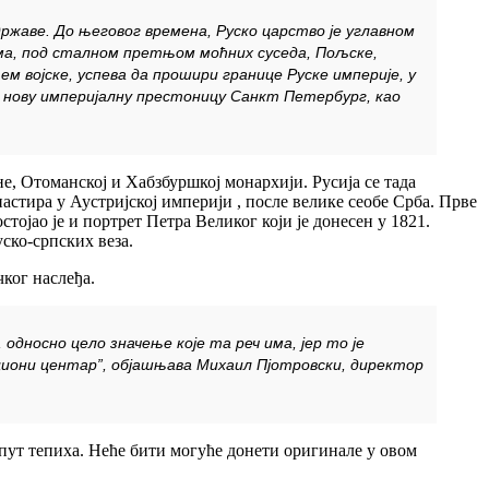
 државе. До његовог времена, Руско царство је углавном
ма, под сталном претњом моћних суседа, Пољске,
 војске, успева да прошири границе Руске империје, у
у нову империјалну престоницу Санкт Петербург, као
е, Отоманској и Хабзбуршкој монархији. Русија се тада
тира у Аустријској империји , после велике сеобе Срба. Прве
тојао је и портрет Петра Великог који је донесен у 1821.
ско-српских веза.
чког наслеђа.
односно цело значење које та реч има, јер то је
циони центар”, објашњава Михаил Пјотровски, директор
опут тепиха. Неће бити могуће донети оригинале у овом