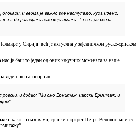
ј блокади, и веома је важно где наступамо, куда идемо,
ни и да развијамо везе које имамо. То се пре свега
 Палмире у Сирији, већ је актуелна у заједничком руско-српском
а нас је баш то један од оних кључних момената за наше
, наводи наш саговорник.
јотровски, и додао: “Ми смо Ермитаж, царски Ермитаж, и
ицом”.
жен, како га називамо, српски портрет Петра Великог, који су
 Ермитажу”.