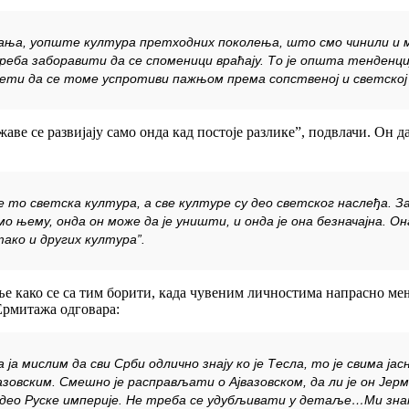
ња, уопште култура претходних поколења, што смо чинили и м
реба заборавити да се споменици враћају. То је општа тенденци
ти да се томе успротиви пажњом према сопственој и светској 
жаве се развијају само онда кад постоје разлике”, подвлачи. Он да
е то светска култура, а све културе су део светског наслеђа. За
о њему, онда он може да је уништи, и онда је она безначајна. О
ако и других култура”.
ње како се са тим борити, када чувеним личностима напрасно мењ
Ермитажа одговара:
 ја мислим да сви Срби одлично знају ко је Тесла, то је свима 
вазовским. Смешно је расправљати о Ајвазовском, да ли је он Јерм
ио део Руске империје. Не треба се удубљивати у детаље…Ми знамо