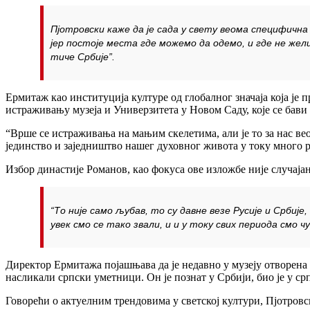
Пјотровски каже да је сада у свету веома специфична 
јер постоје места где можемо да одемо, и где не жел
тиче Србије”.
Ермитаж као институција културе од глобалног значаја која је 
истраживању музеја и Универзитета у Новом Саду, које се бави
“Врше се истраживања на мањим скелетима, али је то за нас вео
јединство и заједништво нашег духовног живота у току много р
Избор династије Романов, као фокуса ове изложбе није случајан
“То није само љубав, то су давне везе Русије и Србиј
увек смо се тако звали, и и у току свих периода смо 
Директор Ермитажа појашњава да је недавно у музеју отворена г
насликали српски уметници. Он је познат у Србији, био је у срп
Говорећи о актуелним трендовима у светској култури, Пјотровс