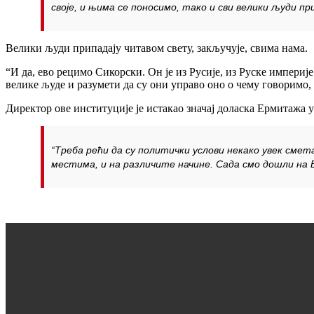
своје, и њима се поносимо, тако и сви велики људи пр
Велики људи припадају читавом свету, закључује, свима нама.
“И да, ево рецимо Сикорски. Он је из Русије, из Руске импери
велике људе и разумети да су они управо оно о чему говоримо,
Директор ове институције је истакао значај доласка Ермитажа у
“Треба рећи да су политички услови некако увек смета
местима, и на различите начине. Сада смо дошли на Ба