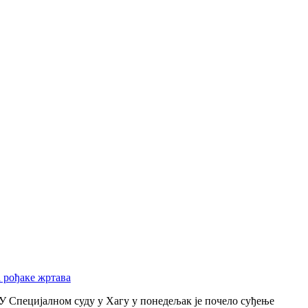
а рођаке жртава
У Специјалном суду у Хагу у понедељак је почело суђење