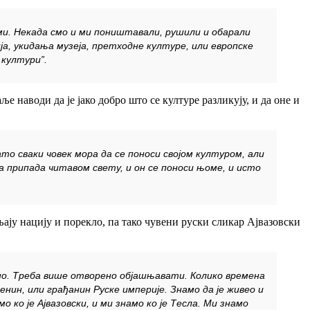
и. Некада смо и ми поништавали, рушили и обарали
ја, укидања музеја, претходне културе, или европске
култури”.
ље наводи да је јако добро што се културе разликују, и да оне и
то сваки човек мора да се поноси својом културом, али
на припада читавом свету, и он се поноси њоме, и исто
ају нацију и порекло, па тако чувени руски сликар Ајвазовски
јасно. Треба више отворено објашњавати. Колико времена
енин, или грађанин Руске империје. Знамо да је живео и
 ко је Ајвазовски, и ми знамо ко је Тесла. Ми знамо