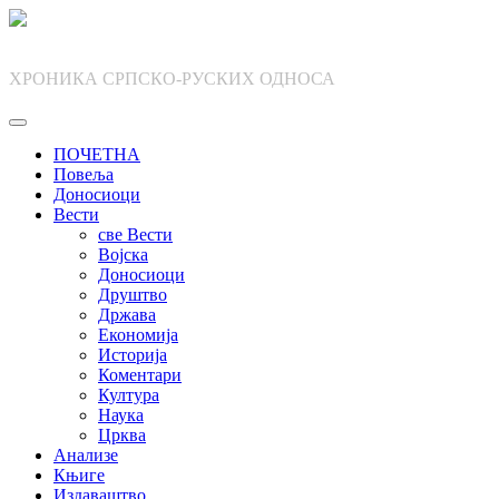
Skip
to
content
ХРОНИКА СРПСКО-РУСКИХ ОДНОСА
ПОЧЕТНА
Повеља
Доносиоци
Вести
све Вести
Војска
Доносиоци
Друштво
Држава
Економија
Историја
Коментари
Култура
Наука
Црква
Анализе
Књиге
Издаваштво