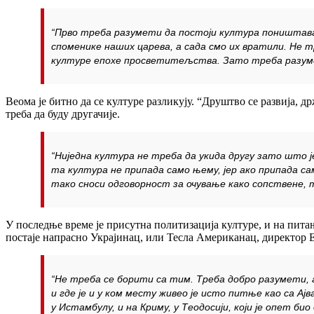
“Прво треба разумети да постоји култура поништава
споменике наших царева, а сада смо их вратили. Не т
културе епохе просветитељства. Зато треба разуме
Веома је битно да се културе разликују. “Друштво се развија, др
треба да буду другачије.
“Ниједна култура не треба да укида другу зато што ј
та култура не припада само њему, јер ако припада сам
тако сноси одговорност за очување како сопствене, т
У последње време је присутна политизација културе, и на пита
постаје напрасно Украјинац, или Тесла Американац, директор 
“Не треба се борити са тим. Треба добро разумети, а
и где је и у ком месту живео је исто питње као са Ај
у Истамбулу, и на Криму, у Теодосији, који је опет б