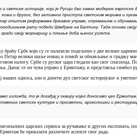
ке и светске историје, који је Русији дао замах модерне европске
 кожа и другог, без активног приступа светским морима и лука
етар општим реформама државне управе, опремањем и обучавањем
дногодишњем рату победи Швеђане на Балтику. Тада оснива свој
а гради своју морнарицу и почиње доба њеног узлета.
у браћу Србе који су се налазили подељени у две велике царевин
 Петар велики шаље новац и помоћ за обнављање и градњу манас
вом налогу. Срби су руског цара гледали као свог спасиоца. Пос
иња. Данас се он чува управо у Ермитажу, и представља симбол ру
ј наших односа, али и донети дух светског историјског и уметни
о изложба, то је догађај у оквиру којег доносимо цео Ермитаж, 
 споменик светске културе и просветни, археолошки и рестаура
оригиналних царских сервиса за ручавање и других експоната, п
ј Ермитаж ће приказати различите аспекте свог рада.