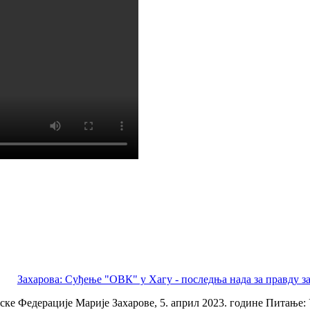
Захарова: Суђење "ОВК" у Хагу - последња нада за правду з
е Федерације Марије Захарове, 5. април 2023. године Питање: 