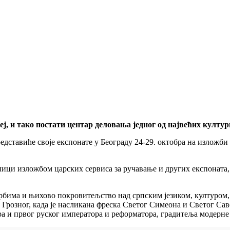
узеј, и тако постати центар деловања једног од највећих култ
представиће своје експонате у Београду 24-29. октобра на изложб
ублици изложбом царских сервиса за ручавање и других експонат
Србима и њихово покровитељство над српским језиком, културом,
на Грозног, када је насликана фреска Светог Симеона и Светог С
ара и првог руског императора и реформатора, градитеља модерне