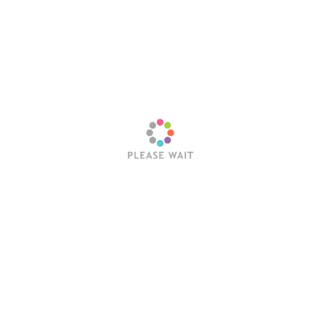
х других, као и због лошије економије у Европи и свету због
лим да је то политички лоше за све и то нисам крио од прво
 су је донели.
у. Сви су много далеко од победе. Ни Руси нису близу победе
ада сви изгубе. Плашим се да ће овде сви да изгубе и нико
 процветати кад стане рат у Украјини, можда томе допринес
о боље да престане сукоб у Украјини што пре, те да се над