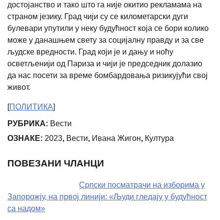
достојанство и тако што га није окитио рекламама на
страном језику. Град чији су се километарски дуги
булевари упутили у неку будућност која се бори колико
може у данашњем свету за социјалну правду и за све
људске вредности. Град који је и дању и ноћу
осветљенији од Париза и чији је председник долазио
да нас посети за време бомбардовања ризикујући свој
живот.
[
ПОЛИТИКА
]
РУБРИКА:
Вести
ОЗНАКЕ:
2023
,
Вести
,
Ивана Жигон
,
Култура
ПОВЕЗАНИ ЧЛАНЦИ
Српски посматрачи на изборима у
Запорожју, на првој линији: «Људи гледају у будућност
са надом»