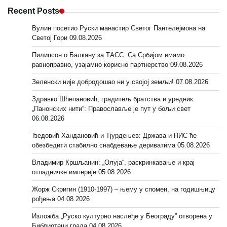
Recent Posts
Вулин посетио Руски манастир Светог Пантелејмона на
Светој Гори
09.08.2026
Пилипсон о Балкану за ТАСС: Са Србијом имамо
равноправно, узајамно корисно партнерство
09.08.2026
Зеленски није добродошао ни у својој земљи!
07.08.2026
Здравко Шћепановић, градитељ братства и уредник
„Панонских нити“: Православље је пут у бољи свет
06.08.2026
Ђедовић Хандановић и Тјурдењев: Држава и НИС ће
обезбедити стабилно снабдевање дериватима
05.08.2026
Владимир Кршљанин: „Олуја“, раскринкавање и крај
отпадничке империје
05.08.2026
Жорж Скригин (1910-1997) – њему у спомен, на годишњицу
рођења
04.08.2026
Изложба „Руско културно наслеђе у Београду” отворена у
Библиотеци града
04.08.2026