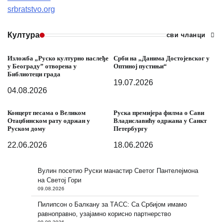
srbratstvo.org
Култура
сви чланци
Изложба „Руско културно наслеђе
Срби на „Данима Достојевског у
у Београду” отворена у
Оптиној пустињи“
Библиотеци града
19.07.2026
04.08.2026
Концерт песама о Великом
Руска премијера филма о Сави
Отаџбинском рату одржан у
Владиславићу одржана у Санкт
Руском дому
Петербургу
22.06.2026
18.06.2026
Вулин посетио Руски манастир Светог Пантелејмона
на Светој Гори
09.08.2026
Пилипсон о Балкану за ТАСС: Са Србијом имамо
равноправно, узајамно корисно партнерство