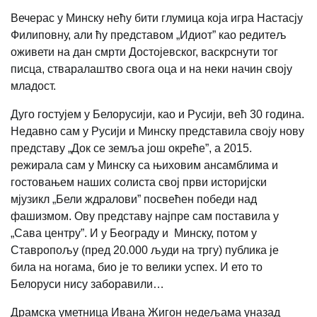
Link
Вечерас у Минску нећу бити глумица која игра Настасју
Филиповну, али ћу представом „Идиот” као редитељ
оживети на дан смрти Достојевског, васкрснути тог
писца, стваралаштво свога оца и на неки начин своју
младост.
Дуго гостујем у Белорусији, као и Русији, већ 30 година.
Недавно сам у Русији и Минску представила своју нову
представу „Док се земља још окреће”, а 2015.
режирала сам у Минску са њиховим ансамблима и
гостовањем наших солиста свој први историјски
мјузикл „Бели ждралови” посвећен победи над
фашизмом. Ову представу најпре сам поставила у
„Сава центру”. И у Београду и Минску, потом у
Ставропољу (пред 20.000 људи на тргу) публика је
била на ногама, био је то велики успех. И ето то
Белоруси нису заборавили…
Драмска уметница Ивана Жигон недељама уназад