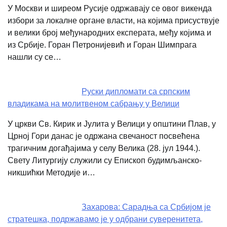
У Москви и ширеом Русије одржавају се овог викенда
избори за локалне органе власти, на којима присуствује
и велики број међународних експерата, међу којима и
из Србије. Горан Петронијевић и Горан Шимпрага
нашли су се…
Руски дипломати са српским
владикама на молитвеном сабрању у Велици
У цркви Св. Кирик и Јулита у Велици у општини Плав, у
Црној Гори данас је одржана свечаност посвећена
трагичним догађајима у селу Велика (28. јул 1944.).
Свету Литургију служили су Епископ будимљанско-
никшићки Методије и…
Захарова: Сарадња са Србијом је
стратешка, подржавамо је у одбрани суверенитета,