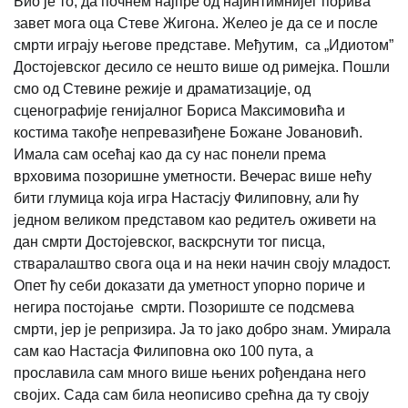
Био је то, да почнем најпре од најинтимнијег порива
завет мога оца Стеве Жигона. Желео је да се и после
смрти играју његове представе. Међутим, са „Идиотом”
Достојевског десило се нешто више од римејка. Пошли
смо од Стевине режије и драматизације, од
сценографије генијалног Бориса Максимовића и
костима такође непревазиђене Божане Јовановић.
Имала сам осећај као да су нас понели према
врховима позоришне уметности. Вечерас више нећу
бити глумица која игра Настасју Филиповну, али ћу
једном великом представом као редитељ оживети на
дан смрти Достојевског, васкрснути тог писца,
стваралаштво свога оца и на неки начин своју младост.
Опет ћу себи доказати да уметност упорно пориче и
негира постојање смрти. Позориште се подсмева
смрти, јер је репризира. Ја то јако добро знам. Умирала
сам као Настасја Филиповна око 100 пута, а
прославила сам много више њених рођендана него
својих. Сада сам била неописиво срећна да ту своју