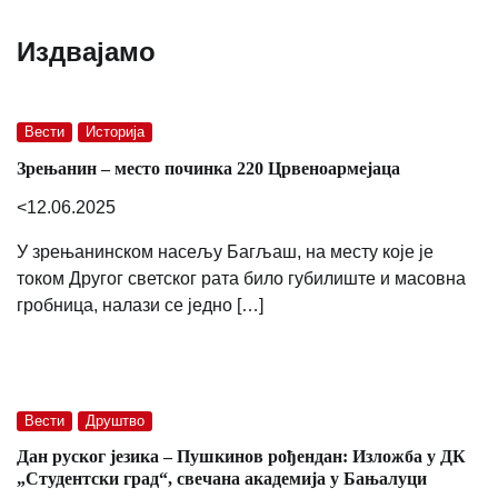
Издвајамо
Вести
Историја
Зрењанин – место починка 220 Црвеноармејаца
<12.06.2025
У зрењанинском насељу Багљаш, на месту које је
током Другог светског рата било губилиште и масовна
гробница, налази се једно […]
Вести
Друштво
Дан руског језика – Пушкинов рођендан: Изложба у ДК
„Студентски град“, свечана академија у Бањалуци