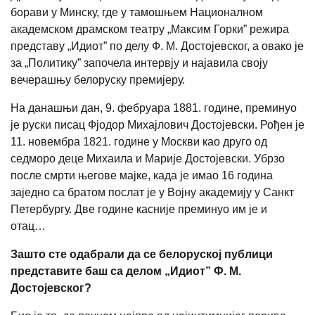
борави у Минску, где у тамошњем Националном
академском драмском театру „Максим Горки” режира
представу „Идиот” по делу Ф. М. Достојевског, а овако је
за „Политику” започела интервју и најавила своју
вечерашњу белоруску премијеру.
На данашњи дан, 9. фебруара 1881. године, преминуо
је руски писац Фјодор Михајлович Достојевски. Рођен је
11. новембра 1821. године у Москви као друго од
седморо деце Михаила и Марије Достојевски. Убрзо
после смрти његове мајке, када је имао 16 година
заједно са братом послат је у Војну академију у Санкт
Петербургу. Две године касније преминуо им је и
отац…
Зашто сте одабрали да се белоруској публици
представите баш са делом „Идиот” Ф. М.
Достојевског?