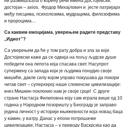
ни размишљала о корену речи имена Достојевски:
достојан – аxios. Фјодор Михајлович и јесте патријарх
међу писцима, психолозима, мудрацима, филозофима
и пророцима…
Са каквим емоцијама, уверењем радите представу
„Идиот”?
Са уверењем да ће у том рату добра и зла за који
Достојевски каже да се одвија на пољу људске душе
победити она лепота која спасава свет. Насупрот
супермену са запада који је људима понудио своје
мишиће, дакле силу којом управо покушава да покори
читав свет – суперхерој наше словенске цивилизације:
кнез Мишкин поклонио нам је своје срце! С друге
стране Настасја Филиповна коју сам играла више од 10
година у Народном позоришту у Београду је заправо
једина личност у историји књижевности која новац баца
у камин, у ватру. Данас у епохи потрошачке
цивилизације, Настасја – у преводу Васкрсија као да