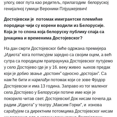
улогу, овог пута као редитељ, прилагодим белоруској
генијалној гумици Вероники Плјушкејевич!
Достојевски је потомак имигрантске племићке
породице чији су корени водили из Белорусије.
Која је то спона која белоруску публику спаја са
јунацима и временима Достојевског?
На дан смрти Достојевског биће одржана премијера
„Идиота” кога потписујем заједно са својим оцем, а већ
сутра са породицом прапраунука Достојевског путујемо
у село Достојево где је у 16. веку живео њихов предак
који је добио звање „достоин” односно „достојан”. Са
нам ће бити и најмлађи потомак који се зове Фјодор
Достојевски и има 13 година. Заправо из тог маленог
села Достојево у Белорусији потиче име које је
покорило читав свет. Достојевски! Док нисам почела да
радим „Идиота” у театру „Максим Горки”, и изнова
сарађујем са директним потомцима Достојевског нисам