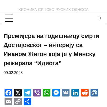
Skip
to
ХРОНИКА СРПСКО-РУСКИХ ОДНОСА
content
Премијера на годишњицу смрти
Достојевског – интервју са
Иваном Жигон која је у Минску
режирала “Идиота”
09.02.2023
Facebook
X
Telegram
Viber
WhatsApp
Messenger
VK
LinkedI
Redd
Ma
Email
Copy
Share