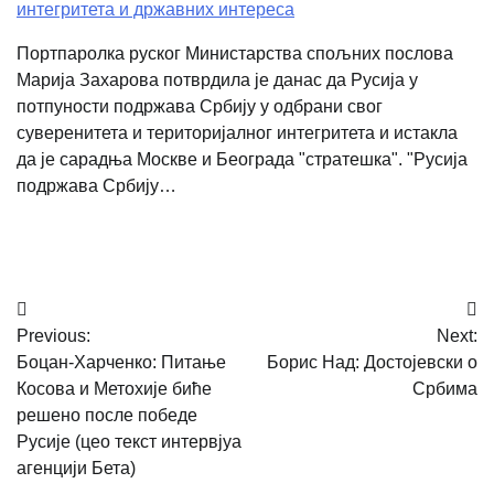
интегритета и државних интереса
Портпаролка руског Министарства спољних послова
Марија Захарова потврдила је данас да Русија у
потпуности подржава Србију у одбрани свог
суверенитета и територијалног интегритета и истакла
да је сарадња Москве и Београда "стратешка". "Русија
подржава Србију…
Post
Previous:
Next:
navigation
Боцан-Харченко: Питање
Борис Над: Достојевски о
Косова и Метохије биће
Србима
решено после победе
Русије (цео текст интервјуа
агенцији Бета)