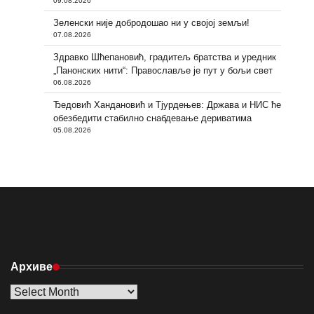
09.08.2026
Зеленски није добродошао ни у својој земљи!
07.08.2026
Здравко Шћепановић, градитељ братства и уредник
„Панонских нити“: Православље је пут у бољи свет
06.08.2026
Ђедовић Хандановић и Тјурдењев: Држава и НИС ће
обезбедити стабилно снабдевање дериватима
05.08.2026
Архиве
Архиве