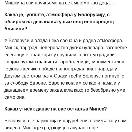
Мишкина сви почињемо да се смејемо као деца…
Каква је
,
уопште
,
атмосфера у Белорусију, с
обзиром на дешавања у њиховој непосредној
близини?
У Белорусији влада нека свечана и радна атмосфера.
Минск, тај град невероватно дугих булевара загонетне
елеганције, град који су срушили, а потом градили
својим рукама фашисти заробљеници, монументални
је доказ велике победе најпострадалнијег народа у
Другом светском рату. Сваки трећи Белорус погинуо је
за слободу Европе. Европе која им се као и нама и у
данашњем времену захвалила како то безобразно уме
само она.
Какав
утисак данас на вас оставља Минск?
Белорусија је најчистија и најуређенија земља коју сам
видела. Минск је град који је сачувао своје