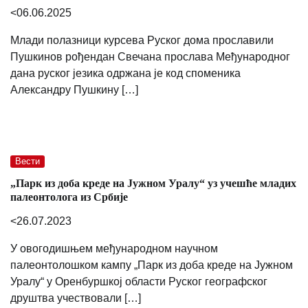
<06.06.2025
Млади полазници курсева Руског дома прославили
Пушкинов рођендан Свечана прослава Међународног
дана руског језика одржана је код споменика
Александру Пушкину […]
Вести
„Парк из доба креде на Јужном Уралу“ уз учешће младих
палеонтолога из Србије
<26.07.2023
У овогодишњем међународном научном
палеонтолошком кампу „Парк из доба креде на Јужном
Уралу“ у Оренбуршкој области Руског географског
друштва учествовали […]