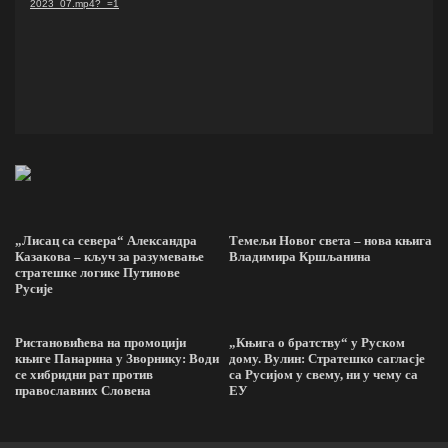
2023_07.mp4?_=1
„Лисац са севера“ Александра
Темељи Новог света – нова књига
Казакова – кључ за разумевање
Владимира Кршљанина
стратешке логике Путинове
Русије
Ристановићева на промоцији
„Књига о братству“ у Руском
књиге Панарина у Зворнику: Води
дому. Вулин: Стратешко сагласје
се хибридни рат против
са Русијом у свему, ни у чему са
православних Словена
ЕУ