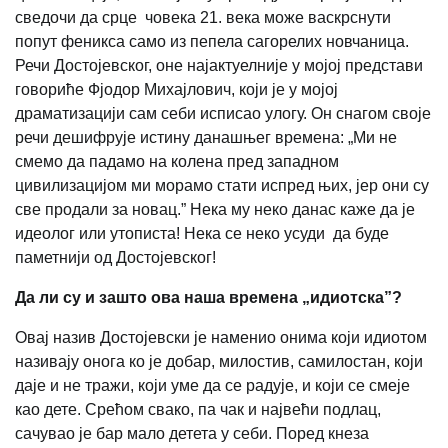
сведочи да срце човека 21. века може васкрснути
попут феникса само из пепела сагорелих новчаница.
Речи Достојевског, оне најактуелније у мојој представи
говориће Фјодор Михајлович, који је у мојој
драматизацији сам себи исписао улогу. Он снагом своје
речи дешифрује истину данашњег времена: „Ми не
смемо да падамо на колена пред западном
цивилизацијом ми морамо стати испред њих, јер они су
све продали за новац.” Нека му неко данас каже да је
идеолог или утописта! Нека се неко усуди да буде
паметнији од Достојевског!
Да ли су и зашто ова наша времена
„
идиотска
”
?
Овај назив Достојевски је наменио онима који идиотом
називају онога ко је добар, милостив, самилостан, који
даје и не тражи, који уме да се радује, и који се смеје
као дете. Срећом свако, па чак и највећи подлац,
сачувао је бар мало детета у себи. Поред кнеза