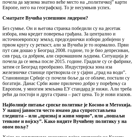
почела да заузима знатно веће место на „политичкој” карти
Европе, него на географској. То је несумњив успех.
Сматрате Вучића успешним лидером?
Без сумње. Он и његова странка победили су на десетак
избора, има кредит поверења грађана. За централно и
источноевропску земљу, председнички избори добијени у
првом кругу су реткост, али за Вучића је то нормално. Први
пут сам дошао у Београд 2008. године, то је био депресиван,
сив град, са добрим, али сиромашним људима. Ситуација је
почела да се мења после 2015. године. Градиле су се фабрике,
затим се Београд преобразио. Индустријска зона иза
железничке станице претворила се у сјајни „град на води”.
Становници Србије су почели боље да се облаче, постали су
богатији. Данас Срби живе прилично добро у поређењу са
Европом, у многим земљама ЕУ стандард је нижи. Али треба
рећи да постоји и друга страна – раст цена. То је нови изазов.
Најболније питање српске политике је Косово и Метохија.
У нашој јавности често имамо два супротстављена
гледишта – или „признај и живи мирно”, или „пошаљи
тенкове и војску”. Како видите Вучићеву политику у на
овом пољу?