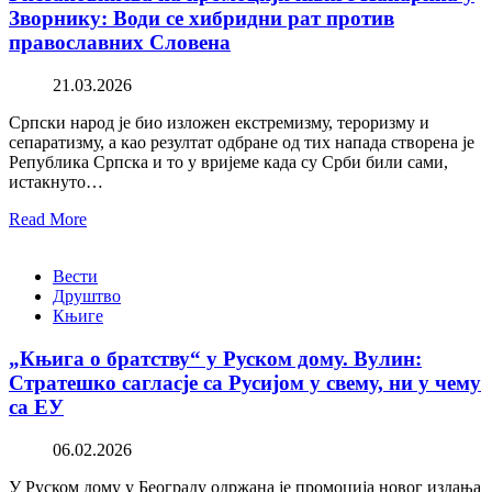
Зворнику: Води се хибридни рат против
православних Словена
21.03.2026
Српски народ је био изложен екстремизму, тероризму и
сепаратизму, а као резултат одбране од тих напада створена је
Република Српска и то у вријеме када су Срби били сами,
истакнуто…
Read More
Вести
Друштво
Књиге
„Књига о братству“ у Руском дому. Вулин:
Стратешко сагласје са Русијом у свему, ни у чему
са ЕУ
06.02.2026
У Руском дому у Београду одржана је промоција новог издања