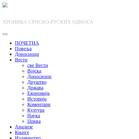
Skip
to
content
ХРОНИКА СРПСКО-РУСКИХ ОДНОСА
ПОЧЕТНА
Повеља
Доносиоци
Вести
све Вести
Војска
Доносиоци
Друштво
Држава
Економија
Историја
Коментари
Култура
Наука
Црква
Анализе
Књиге
Издаваштво