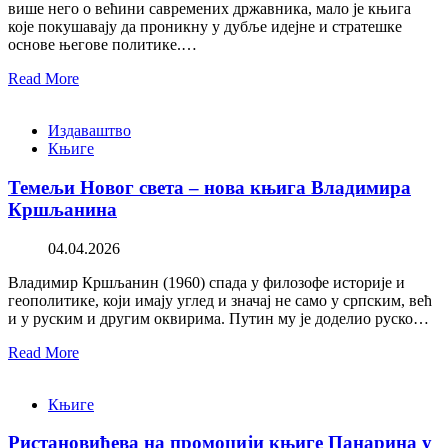
више него о већини савремених државника, мало је књига
које покушавају да проникну у дубље идејне и стратешке
основе његове политике.…
Read More
Издаваштво
Књиге
Темељи Новог света – нова књига Владимира
Кршљанина
04.04.2026
Владимир Кршљанин (1960) спада у филозофе историје и
геополитике, који имају углед и значај не само у српским, већ
и у руским и другим оквирима. Путин му је доделио руско…
Read More
Књиге
Ристановићева на промоцији књиге Панарина у