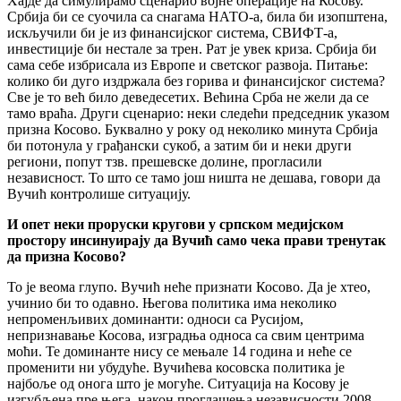
Хајде да симулирамо сценарио војне операције на Косову.
Србија би се суочила са снагама НАТО-а, била би изопштена,
искључили би је из финансијског система, СВИФТ-а,
инвестиције би нестале за трен. Рат је увек криза. Србија би
сама себе избрисала из Европе и светског развоја. Питање:
колико би дуго издржала без горива и финансијског система?
Све је то већ било деведесетих. Већина Срба не жели да се
тамо враћа. Други сценарио: неки следећи председник указом
призна Косово. Буквално у року од неколико минута Србија
би потонула у грађански сукоб, а затим би и неки други
региони, попут тзв. прешевске долине, прогласили
независност. То што се тамо још ништа не дешава, говори да
Вучић контролише ситуацију.
И опет неки проруски кругови у српском медијском
простору инсинуирају да Вучић само чека прави тренутак
да призна Косово?
То је веома глупо. Вучић неће признати Косово. Да је хтео,
учинио би то одавно. Његова политика има неколико
непроменљивих доминанти: односи са Русијом,
непризнавање Косова, изградња односа са свим центрима
моћи. Те доминанте нису се мењале 14 година и неће се
променити ни убудуће. Вучићева косовска политика је
најбоље од онога што је могуће. Ситуација на Косову је
изгубљена пре њега, након проглашења независности 2008.