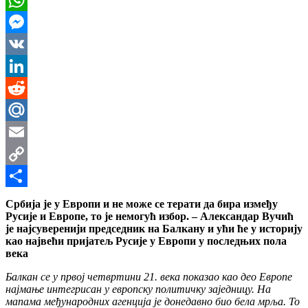
WhatsApp
Messenger
VK
LinkedIn
Reddit
Mail.Ru
Email
Copy
Link
Share
Србија је у Европи и не може се терати да бира између
Русије и Европе, то је немогућ избор. – Александар Вучић
је најсуверенији председник на Балкану и ући ће у историју
као највећи пријатељ Русије у Европи у последњих пола
века
Балкан се у првој четвртини 21. века показао као део Европе
најмање интегрисан у европску политичку заједницу. На
мапама међународних агенција је донедавно био бела мрља. То