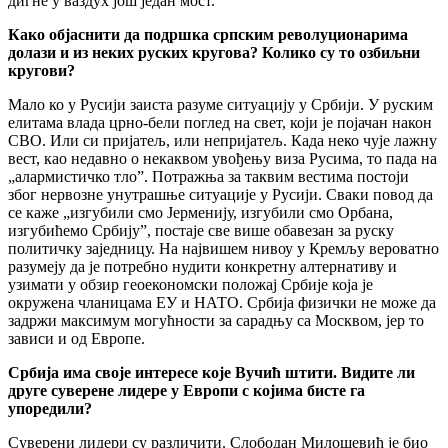
дигне у ваздух још један мост.
Како објаснити да подршка српским револуционарима
долази и из неких руских кругова? Колико су то озбиљни
кругови?
Мало ко у Русији заиста разуме ситуацију у Србији. У руским
елитама влада црно-бели поглед на свет, који је појачан након
СВО. Или си пријатељ, или непријатељ. Када неко чује лажну
вест, као недавно о некаквом увођењу виза Русима, то пада на
„алармистичко тло”. Потражња за таквим вестима постоји
због нервозне унутрашње ситуације у Русији. Сваки повод да
се каже „изгубили смо Јерменију, изгубили смо Орбана,
изгубићемо Србију”, постаје све више обавезан за руску
политичку заједницу. На највишем нивоу у Кремљу вероватно
разумеју да је потребно нудити конкретну алтернативу и
узимати у обзир геоекономски положај Србије која је
окружена чланицама ЕУ и НАТО. Србија физички не може да
задржи максимум могућности за сарадњу са Москвом, јер то
зависи и од Европе.
Србија има своје интересе које Вучић штити. Видите ли
друге суверене лидере у Европи с којима бисте га
упоредили?
Суверени лидери су различити. Слободан Милошевић је био