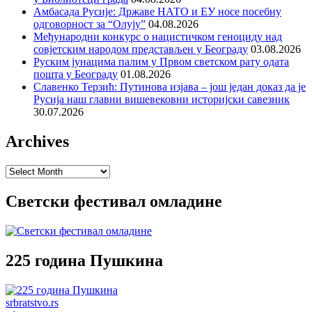
Амбасада Русије: Државе НАТО и ЕУ носе посебну
одговорност за “Олују”
04.08.2026
Међународни конкурс о нацистичком геноциду над
совјетским народом представљен у Београду
03.08.2026
Руским јунацима палим у Првом светском рату одата
пошта у Београду
01.08.2026
Славенко Терзић: Путинова изјава – још један доказ да је
Русија наш главни вишевековни историјски савезник
30.07.2026
Archives
Archives
Светски фестивал омладине
225 година Пушкина
srbratstvo.rs