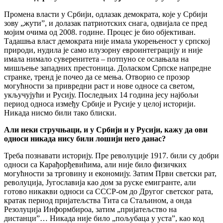
Промена власти у Србији, одлазак демократа, које у Србији
зову „жути”, и долазак патриотских снага, одвијала се пред
мојим очима од 2008. године. Процес је био објективан.
Тадашња власт демократа није имала укорењеност у српској
природи, нудила је само илузорну евроинтеграцију и није
имала нимало суверенитета – потпуно се ослањала на
мишљење западних престоница. Доласком Српске напредне
странке, тренд је почео да се мења. Отворио се прозор
могућности за привредни раст и нове односе са светом,
укључујући и Русију. Последњих 14 година јесу најбољи
период односа између Србије и Русије у целој историји.
Никада нисмо били тако блиски.
Али неки стручњаци, и у Србији и у Русији, кажу да ови
односи никада нису били лошији него данас?
Треба познавати историју. Пре револуције 1917. били су добри
односи са Карађорђевићима, али није било физичких
могућности за трговину и економију. Затим Први светски рат,
револуција, Југославија као дом за руске емигранте, али
готово никакви односи са СССР-ом до Другог светског рата,
кратак период пријатељства Тита са Стаљином, а онда
Резолуција Информбироа, затим „пријатељство на
дистанци”… Никада није било „пољубаца у уста”, као код