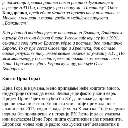
је последица крвавих ратова након распада Југославије и
агресије НАТО-а, оцењује у разговору за „Политику”
Олег
Бондаренко
, председник Фонда за прогресивну политику из
Москве и оснивач и главни уредник медијског пројекта
„Балканист”.
Као један од водећих руских познавалаца Балкана, Бондаренко
оцењује да су они делови бивше Југославије који су још 1991.
означили свој пут ка Бриселу, убрзо и постали део политичке
Европе. То су пре свега Словенија и Хрватска, док остале
бивше републике нису имале велике изгледе за улазак у ЕУ. „По
мом мишљењу, у догледно време од балканских земаља само
Црна Гора може ући у Европску унију, оцењује Олег
Бондаренко.
Зашто Црна Гора?
Црна Гора је најмања, њено припајање неће коштати много,
индустрије готово да нема. Земља је де факто у зони евра.
Пријем Црне Горе омогућио би ЕУ да покаже да процес
проширења није стао. Европска унија није примила нове
чланице од 2013. године, када је ушла Хрватска. То је најдужи
период без проширења у историји ЕУ. Јасно је да се уласком
или неуласком Црне Горе ништа суштински неће променити.
Европски модел који је радио као „усисивач” деведесетих и