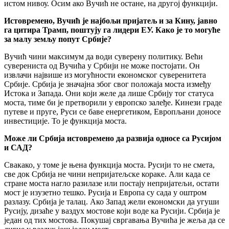
истом нивоу. Осим ако Вучић не остане, на другој функцији.
Истовремено, Вучић је најбољи пријатељ и за Кину, јавно
га цитира Трамп, поштују га лидери ЕУ. Како је то могуће
за малу земљу попут Србије?
Вучић чини максимум да води суверену политику. Већи
суверениста од Вучића у Србији не може постојати. Он
извлачи највише из могућности економског суверенитета
Србије. Србија је значајна због свог положаја моста између
Истока и Запада. Они који желе да лише Србију тог статуса
моста, тиме би је претворили у европско залеђе. Кинези граде
путеве и пруге, Руси се баве енергетиком, Европљани доносе
инвестиције. То је функција моста.
Може ли Србија истовремено да развија односе са Русијом
и САД?
Свакако, у томе је њена функција моста. Русији то не смета,
све док Србија не чини непријатељске кораке. Али када се
стране моста нагло разилазе или постају непријатељи, остати
мост је изузетно тешко. Русија и Европа су сада у оштром
разлазу. Србија је талац. Ако Запад жели економски да угуши
Русију, дизаће у ваздух мостове који воде ка Русији. Србија је
један од тих мостова. Покушај свргавања Вучића је жеља да се