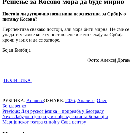
Решење за Косово мора да буде мирно
Постоји ли дугорочно позитивна перспектива за Србију о
питању Косова?
Перспектива свакако постоји, али мора бити мирна. Не сме се
упадати у замке које су постављене и само чекају да Србија
крочи у њих и да се затворе.
Бојан Билбија
Фото: Алексеј Догањ
[ПОЛИТИКА]
РУБРИКА:
Анализе
ОЗНАКЕ:
2026
,
Анализе
,
Олег
Бондаренко
Post
Previous:
Дан руског језика – приредба у Београду
Next:
Лабудово језеро у извођењу солиста Бољшој и
navigation
Маријинског театра синоћ у Сава центру