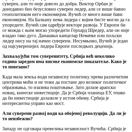
суверен, али то није довело до добра. Виктор Орбан је
донедавно био безусловно суверен лидер, али се више бавио
геополитиком него економијом. Вучић се много више бави
економијом. На Балкану нема лидера с којим бисте могли да га
упоредите. Вучић сам одређује векторе развоја. У Европи би
се можда с њим могао упоредити Герхард Шредер, али он није
владао тако дуго. Данашњи канцелар Немачке или пољски
лидер нису на тај начин суверени. Несумњиво, Вучић је један
од најсуверенијих лидера Европе последњих деценија.
Захваљујући том суверенитету, Србија већ неколико
година заредом има високе економске показатеље. Како је
то повезано?
Када мала земља води независну политику према различитим
центрима моћи и не тежи да постане део великог политичког
образовања, то изазива поштовање. Зато долазе арапски
новац, кинеске инвестиције. Да је Србија чланица ЕУ, тешко
да би инвестиције долазиле у истом обиму. Србија је
интересантна управо као мост.
Али суверени развој води ка обојеној револуцији. Да ли је
то неизбежно?
Западу не одговара превелика независност Вучића. Србија је