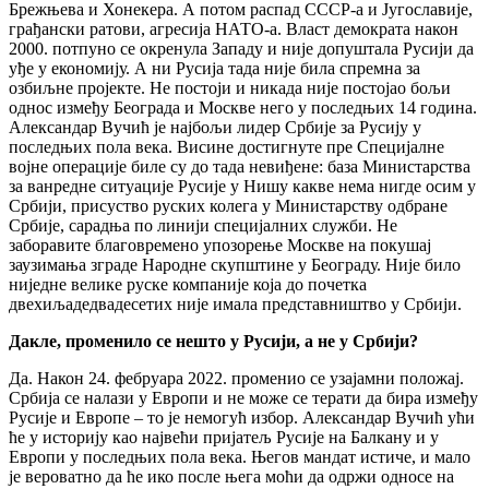
Брежњева и Хонекера. А потом распад СССР-а и Југославије,
грађански ратови, агресија НАТО-а. Власт демократа након
2000. потпуно се окренула Западу и није допуштала Русији да
уђе у економију. А ни Русија тада није била спремна за
озбиљне пројекте. Не постоји и никада није постојао бољи
однос између Београда и Москве него у последњих 14 година.
Александар Вучић је најбољи лидер Србије за Русију у
последњих пола века. Висине достигнуте пре Специјалне
војне операције биле су до тада невиђене: база Министарства
за ванредне ситуације Русије у Нишу какве нема нигде осим у
Србији, присуство руских колега у Министарству одбране
Србије, сарадња по линији специјалних служби. Не
заборавите благовремено упозорење Москве на покушај
заузимања зграде Народне скупштине у Београду. Није било
ниједне велике руске компаније која до почетка
двехиљадедвадесетих није имала представништво у Србији.
Дакле, променило се нешто у Русији, а не у Србији?
Да. Након 24. фебруара 2022. променио се узајамни положај.
Србија се налази у Европи и не може се терати да бира између
Русије и Европе – то је немогућ избор. Александар Вучић ући
ће у историју као највећи пријатељ Русије на Балкану и у
Европи у последњих пола века. Његов мандат истиче, и мало
је вероватно да ће ико после њега моћи да одржи односе на