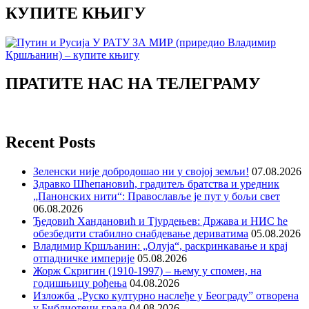
КУПИТЕ КЊИГУ
ПРАТИТЕ НАС НА ТЕЛЕГРАМУ
Recent Posts
Зеленски није добродошао ни у својој земљи!
07.08.2026
Здравко Шћепановић, градитељ братства и уредник
„Панонских нити“: Православље је пут у бољи свет
06.08.2026
Ђедовић Хандановић и Тјурдењев: Држава и НИС ће
обезбедити стабилно снабдевање дериватима
05.08.2026
Владимир Кршљанин: „Олуја“, раскринкавање и крај
отпадничке империје
05.08.2026
Жорж Скригин (1910-1997) – њему у спомен, на
годишњицу рођења
04.08.2026
Изложба „Руско културно наслеђе у Београду” отворена
у Библиотеци града
04.08.2026