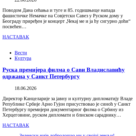
Поводом Дана сећања и туге и 85. годишњице напада
фашистичке Немачке на Совјетски Савез у Руском дому у
Београду приређен је концерт „Чекај ме и ја ћу сигурно доћи“
посвећен…
НАСТАВАК
Вести
Култура
Руска премијера филма о Сави Владиславићу
одржана у Санкт Петербургу
18.06.2026
Директор Канцеларије за јавну и културну дипломатију Владе
Републике Србије Арно Гујон присуствовао је синоћ у Санкт
Петербургу премијери документарног филма о Србину из
Херцеговине, руском дипломати и блиском сараднику…
НАСТАВАК
Зеленски није добродошао ни у својој земљи!