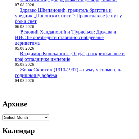
07.08.2026
Здравко Шћепановић, градитељ братства и
уредник „Панонских нити“: Православље је пут у
бољи свет
06.08.2026
Ђедовић Хандановић и Тјурдењев: Држава и
НИС ће обезбедити стабилно снабдевање
дериватима
05.08.2026
Владимир Кршљанин: „Олуја“, раскринкавање и
крај отпадничке империје
05.08.2026
Жорж Скригин (1910-1997) – њему у спомен, на
годишњицу рођења
04.08.2026
Архиве
Архиве
Календар