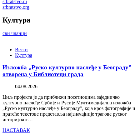
srbratstvo.ru
srbratstvo.org
Култура
сви чланци
Вести
Култура
Изложба „Руско културно наслеђе у Београду”
отворена у Библиотеци града
04.08.2026
Циљ пројекта је да приближи посетиоцима заједничко
културно наслеђе Србије и Русије Мултимедијална изложба
„Руско културно наслеђе у Београду”, која кроз фотографије и
пратеће текстове представља најзначајније трагове руског
историјског…
НАСТАВАК