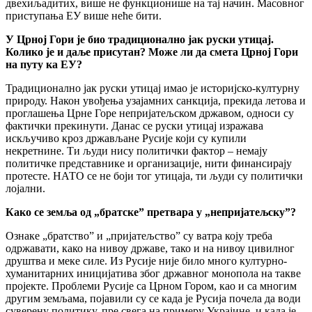
двехиљадитих, више не функционише на тај начин. Масовног
приступања ЕУ више неће бити.
У Црној Гори је био традиционално јак руски утицај.
Колико је и даље присутан? Може ли да смета Црној Гори
на путу ка ЕУ?
Традиционално јак руски утицај имао је историјско-културну
природу. Након увођења узајамних санкција, прекида летова и
проглашења Црне Горе непријатељском државом, односи су
фактички прекинути. Данас се руски утицај изражава
искључиво кроз држављане Русије који су купили
некретнине. Ти људи нису политички фактор – немају
политичке представнике и организације, нити финансирају
протесте. НАТО се не боји тог утицаја, ти људи су политички
лојални.
Како се земља од „братске” претвара у „непријатељску”?
Ознаке „братство” и „пријатељство” су ватра коју треба
одржавати, како на нивоу државе, тако и на нивоу цивилног
друштва и меке силе. Из Русије није било много културно-
хуманитарних иницијатива због државног монопола на такве
пројекте. Проблеми Русије са Црном Гором, као и са многим
другим земљама, појавили су се када је Русија почела да води
суверену политику, пре свега на примеру Украјине, и када је