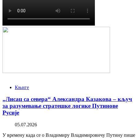
Књиге
„Лисац са севера“ Александра Казакова – кључ
за разумевање стратешке логике Путинове
Русије
05.07.2026
У времену када се о Владимиру Владимировичу Путину пише