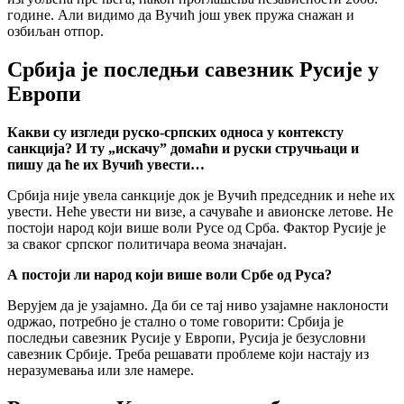
године. Али видимо да Вучић још увек пружа снажан и
озбиљан отпор.
Србија је последњи савезник Русије у
Европи
Какви су изгледи руско-српских односа у контексту
санкција? И ту „искачу” домаћи и руски стручњаци и
пишу да ће их Вучић увести…
Србија није увела санкције док је Вучић председник и неће их
увести. Неће увести ни визе, а сачуваће и авионске летове. Не
постоји народ који више воли Русе од Срба. Фактор Русије је
за сваког српског политичара веома значајан.
А постоји ли народ који више воли Србе од Руса?
Верујем да је узајамно. Да би се тај ниво узајамне наклоности
одржао, потребно је стално о томе говорити: Србија је
последњи савезник Русије у Европи, Русија је безусловни
савезник Србије. Треба решавати проблеме који настају из
неразумевања или зле намере.