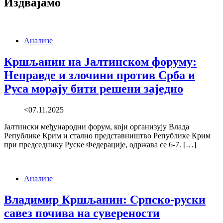
Издвајамо
Анализе
Кршљанин на Јалтинском форуму:
Неправде и злочини против Срба и
Руса морају бити решени заједно
<07.11.2025
Јалтински међународни форум, који организују Влада
Републике Крим и стално представништво Републике Крим
при председнику Руске Федерације, одржава се 6-7. […]
Анализе
Владимир Кршљанин: Српско-руски
савез почива на суверености