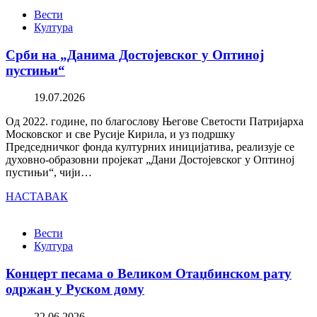
Вести
Култура
Срби на „Данима Достојевског у Оптиној
пустињи“
19.07.2026
Од 2022. године, по благослову Његове Светости Патријарха
Московског и све Русије Кирила, и уз подршку
Председничког фонда културних иницијатива, реализује се
духовно-образовни пројекат „Дани Достојевског у Оптиној
пустињи“, чији…
НАСТАВАК
Вести
Култура
Концерт песама о Великом Отаџбинском рату
одржан у Руском дому
22.06.2026