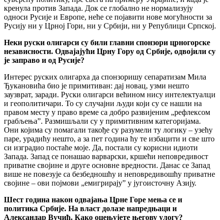
кренула против Запада. Док се глобално не нормализују
односи Русије и Европе, неће се појавити нове могућности за
Русију ни у Црној Гори, ни у Србији, ни у Републици Српској.
Неки руски олигарси су били главни спонзори црногорске
независности. Одвајајући Црну Гору од Србије, одвојили су
је заправо и од Русије?
Интерес руских олигарха да спонзоришу сепаратизам Мила
Ђукановића био је примитиван: дај новац, узми нешто
заузврат, заради. Руски олигарси већином нису интелектуалци
и геополитичари. То су случајни људи који су се нашли на
правом месту у право време са добро развијеним „рефлексом
грабљења”. Размишљали су у примитивним категоријама.
Они којима су помагали такође су разумели ту логику – узећу
паре, урадићу нешто, а за пет година ћу те избацити и све што
си изградио постаће моје. Да, постали су корисни идиоти
Запада. Запад се понашао варварски, кршећи неповредивост
приватне својине и друге основне вредности. Данас се Запад
више не повезује са безбедношћу и неповредивошћу приватне
својине – ови појмови „емигрирају” у југоисточну Азију.
Шест година након одвајања Црне Горе мења се и
политика Србије. На власт долазе напредњаци и
Александар Вучић. Како оцењујете његову улогу?