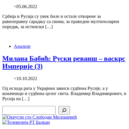
<05.06.2022
Србија и Русија су увек биле и остале отворене за
равноправну сарадњу са свима, за праведни мултиполарни
поредак, за истински […]
Анализе
Милана Бабић: Руски реванш – васкрс
Империје (3)
<10.10.2022
Од исхода рата у Украјини зависи судбина Русије, а у
коначници и судбина целог света. Владимир Владимирович, и
Русија на […]
Search