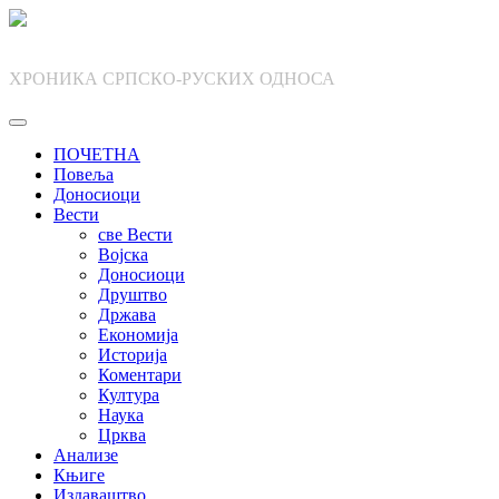
Skip
to
content
ХРОНИКА СРПСКО-РУСКИХ ОДНОСА
ПОЧЕТНА
Повеља
Доносиоци
Вести
све Вести
Војска
Доносиоци
Друштво
Држава
Економија
Историја
Коментари
Култура
Наука
Црква
Анализе
Књиге
Издаваштво