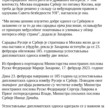
контексту, Москва подржава Србију по питању Косова, које
треба да буде решено у складу са међународним правом и
одлукама Савета безбедности УН”, нагласила је она.
“Ми веома ценимо изузетно добре односе са Србијом и
залажемо се за то да ова сарадња ојача још више, ослањајући
се принцип међусобног поштовања и узимања у обзир
интереса обеју страна”, додала је Захарова.
Сарадња Русије и Србије је стратешка и Москва жели да се
она настави и убудуће, рекла је Захарова истичући да се 23.
фебруара обележава 185. годишњица успостављања
дипломатских односа између две земље.
Из брифинга портпарола Министарства иностраних послова
Руске Федерације Марије Захарове, 17. фебруар 2023. године
Дана 23. фебруара навршава се 185 година од успостављања
дипломатских односа између Русије и Србије. Поводом овог
значајног догађаја размењене су честитке између Министра
иностраних послова Руске Федерације Сергеја Лаврова и
Првог потпредседника Владе, Министра спољних послова
Србије Ивице Дачића.
Успостављање дипломатских односа одиграло се у важном за