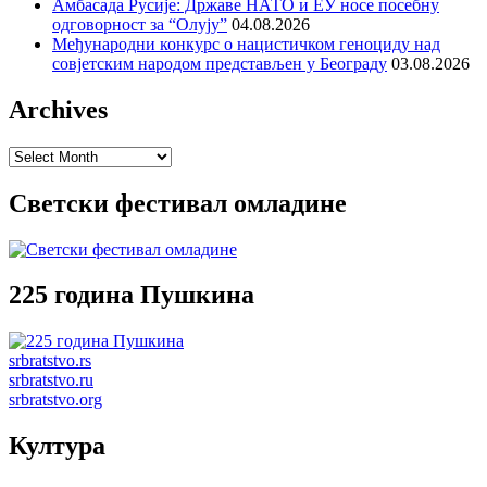
Амбасада Русије: Државе НАТО и ЕУ носе посебну
одговорност за “Олују”
04.08.2026
Међународни конкурс о нацистичком геноциду над
совјетским народом представљен у Београду
03.08.2026
Archives
Archives
Светски фестивал омладине
225 година Пушкина
srbratstvo.rs
srbratstvo.ru
srbratstvo.org
Култура