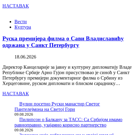
НАСТАВАК
Вести
Култура
Руска премијера филма о Сави Владиславићу
одржана у Санкт Петербургу
18.06.2026
Директор Канцеларије за јавну и културну дипломатију Владе
Републике Србије Арно Гујон присуствовао је синоћ у Санкт
Петербургу премијери документарног филма о Србину из
Херцеговине, руском дипломати и блиском сараднику…
НАСТАВАК
Вулин посетио Руски манастир Светог
Пантелејмона на Светој Гори
09.08.2026
Пилипсон о Балкану за ТАСС: Са Србијом имамо
равноправно, узајамно корисно партнерство
09.08.2026