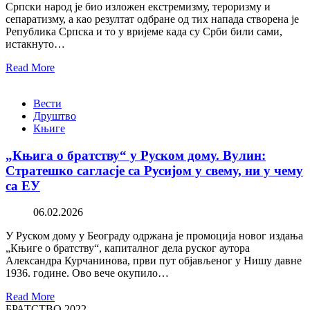
Српски народ је био изложен екстремизму, тероризму и
сепаратизму, а као резултат одбране од тих напада створена је
Република Српска и то у вријеме када су Срби били сами,
истакнуто…
Read More
Вести
Друштво
Књиге
„Књига о братству“ у Руском дому. Вулин:
Стратешко сагласје са Русијом у свему, ни у чему
са ЕУ
06.02.2026
У Руском дому у Београду одржана је промоција новог издања
„Књиге о братству“, капиталног дела руског аутора
Александра Курчанинова, први пут објављеног у Нишу давне
1936. године. Ово вече окупило…
Read More
БРАТСТВО 2022.