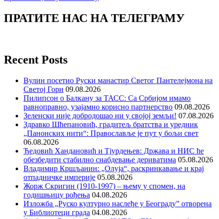
ПРАТИТЕ НАС НА ТЕЛЕГРАМУ
Recent Posts
Вулин посетио Руски манастир Светог Пантелејмона на
Светој Гори
09.08.2026
Пилипсон о Балкану за ТАСС: Са Србијом имамо
равноправно, узајамно корисно партнерство
09.08.2026
Зеленски није добродошао ни у својој земљи!
07.08.2026
Здравко Шћепановић, градитељ братства и уредник
„Панонских нити“: Православље је пут у бољи свет
06.08.2026
Ђедовић Хандановић и Тјурдењев: Држава и НИС ће
обезбедити стабилно снабдевање дериватима
05.08.2026
Владимир Кршљанин: „Олуја“, раскринкавање и крај
отпадничке империје
05.08.2026
Жорж Скригин (1910-1997) – њему у спомен, на
годишњицу рођења
04.08.2026
Изложба „Руско културно наслеђе у Београду” отворена
у Библиотеци града
04.08.2026