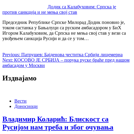
Додик са Калабуховим: Српска је
против санкција и не мења свој став
Председник Републике Српске Милорад Додик поновио је,
током састанка у Бањалуци са руским амбасадором у БиХ
Игором Kалабуховим, да Српска не мења свој став у вези са
увођењем санкција Русији и да се у том…
Previous:
Патрушев: Бајденова честитка Србији лицемерна
Next:
КОСОВО ЈЕ СРБИЈА – порука руске браће пред нашом
амбасадом у Москви
Издвајамо
Вести
Доносиоци
Владимир Коларић: Блискост са
Русијом нам треба и због очувања