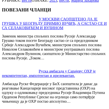
РУБРИКА:
Вести
ОЗНАКЕ:
2023
,
Вести
,
Марија Захарова
ПОВЕЗАНИ ЧЛАНЦИ
Post
У МОСКВИ САОПШТЕНО ДА ЈЕ
ГРУШКА У БЕОГРАДУ ПРИМИО ВУЧИЋ, А САСТАО СЕ И
navigation
СА СЕЛАКОВИЋЕМ И ВУЛИНОМ
Заменик министра спољних послова Русије Александар
Грушко током посете Београду састао се са председником
Србије Алексадром Вучићем, министром спољних послова
Николом Селаковићем и министром унутрашњих послова
Александром Вулином, саопштило је Министарство спољних
послова Русије. „Током…
Руска амбасада у Сарајеву: ОХР је
некомпетентан, импотентан и ирелевантан.
Амбасада Руске Федерације у БиХ саопштила је данас да
реаговање Канцеларије високог представника (ОХР) на
одлуку о одликовању председника Русије Владимира Путина
Орденом Републике Српске на огрлици само потврђује
чињеницу да је ОХР постао апсолутно…