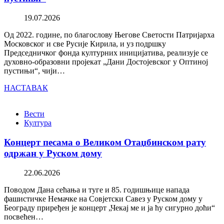
19.07.2026
Од 2022. године, по благослову Његове Светости Патријарха
Московског и све Русије Кирила, и уз подршку
Председничког фонда културних иницијатива, реализује се
духовно-образовни пројекат „Дани Достојевског у Оптиној
пустињи“, чији…
НАСТАВАК
Вести
Култура
Концерт песама о Великом Отаџбинском рату
одржан у Руском дому
22.06.2026
Поводом Дана сећања и туге и 85. годишњице напада
фашистичке Немачке на Совјетски Савез у Руском дому у
Београду приређен је концерт „Чекај ме и ја ћу сигурно доћи“
посвећен…