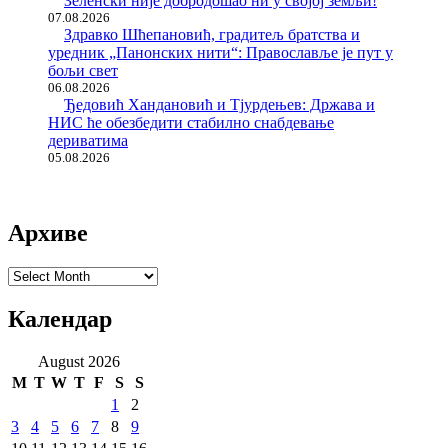
Зеленски није добродошао ни у својој земљи!
07.08.2026
Здравко Шћепановић, градитељ братства и
уредник „Панонских нити“: Православље је пут у
бољи свет
06.08.2026
Ђедовић Хандановић и Тјурдењев: Држава и
НИС ће обезбедити стабилно снабдевање
дериватима
05.08.2026
Архиве
Архиве
Календар
August 2026
M
T
W
T
F
S
S
1
2
3
4
5
6
7
8
9