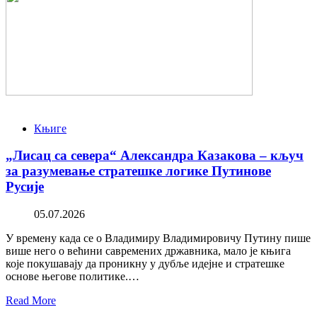
Књиге
„Лисац са севера“ Александра Казакова – кључ
за разумевање стратешке логике Путинове
Русије
05.07.2026
У времену када се о Владимиру Владимировичу Путину пише
више него о већини савремених државника, мало је књига
које покушавају да проникну у дубље идејне и стратешке
основе његове политике.…
Read More