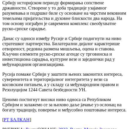
Србију историјском периоду формирања сопствене
државности. Створене у то доба традиције узајамног
разумевања и подршке биле су основане на чврстим вековним
темељима пријатељства и духовне блискости два народа. На
том основу изграђен је савремени комплекс свеобухватне
руско-српске сарадње.
Данас су односи између Русије и Србије подигнути на ниво
стратешког партнерства. Билатерални дијалог карактерише
отвореност, редовна размена мишљења, оцена и ставова.
Кључни елементи руско-српске агенде су трговинска и
инвестициона сарадња, културне везе и заједнички рад у
међународним организацијама.
Русија помаже Србији у заштити њених законитих интереса,
суверенитета и територијалног интегритета у вези са
косовским питањем, а у складу са међународним правом и
Резолуцијом 1244 Савета безбедности УН.
Ценимо постигнут високи ниво односа са Републиком
Србијом и залажемо се за њихово даље јачање уз ослонац на
богату традицију, поверење и међусобно поштовање интереса.
[
РТ БАЛКАН
]