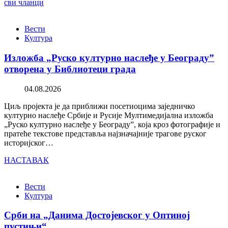
сви чланци
Вести
Култура
Изложба „Руско културно наслеђе у Београду”
отворена у Библиотеци града
04.08.2026
Циљ пројекта је да приближи посетиоцима заједничко
културно наслеђе Србије и Русије Мултимедијална изложба
„Руско културно наслеђе у Београду”, која кроз фотографије и
пратеће текстове представља најзначајније трагове руског
историјског…
НАСТАВАК
Вести
Култура
Срби на „Данима Достојевског у Оптиној
пустињи“