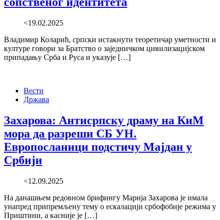
сопственог идентитета
<19.02.2025
Владимир Коларић, српски истакнути теоретичар уметности и
културе говори за Братство о заједничком цивилизацијском
припадању Срба и Руса и указује […]
Вести
Држава
Захарова: Антисрпску драму на КиМ
мора да разреши СБ УН.
Европосланици подстичу Мајдан у
Србији
<12.09.2025
На данашњем редовном брифингу Марија Захарова је имала
унапред припремљену тему о ескалацији србофобије режима у
Приштини, а касније је […]