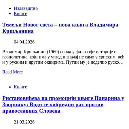
Издаваштво
Књиге
Темељи Новог света – нова књига Владимира
Кршљанина
04.04.2026
Владимир Кршљанин (1960) спада у филозофе историје и
геополитике, који имају углед и значај не само у српским, већ
и у руским и другим оквирима. Путин му је доделио руско…
Read More
Књиге
Ристановићева на промоцији књиге Панарина у
Зворнику: Води се хибридни рат против
православних Словена
21.03.2026