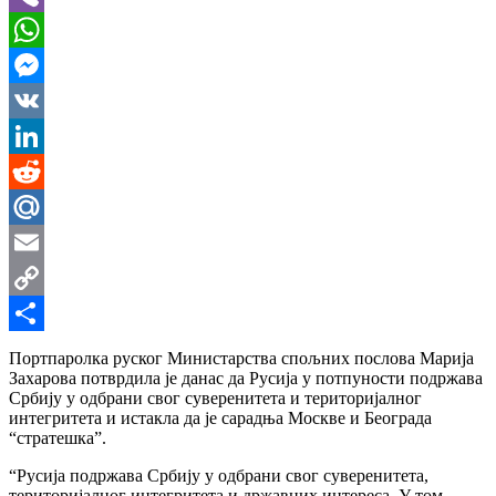
Viber
WhatsApp
Messenger
VK
LinkedIn
Reddit
Mail.Ru
Email
Copy
Link
Share
Портпаролка руског Министарства спољних послова Марија
Захарова потврдила је данас да Русија у потпуности подржава
Србију у одбрани свог суверенитета и територијалног
интегритета и истакла да је сарадња Москве и Београда
“стратешка”.
“Русија подржава Србију у одбрани свог суверенитета,
територијалног интегритета и државних интереса. У том