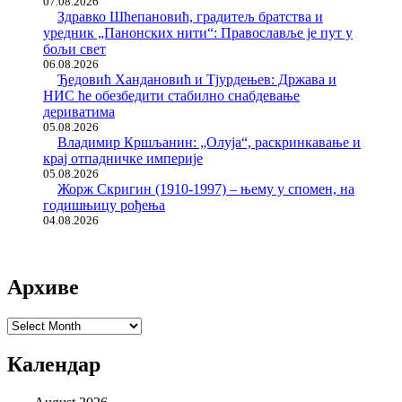
07.08.2026
Здравко Шћепановић, градитељ братства и
уредник „Панонских нити“: Православље је пут у
бољи свет
06.08.2026
Ђедовић Хандановић и Тјурдењев: Држава и
НИС ће обезбедити стабилно снабдевање
дериватима
05.08.2026
Владимир Кршљанин: „Олуја“, раскринкавање и
крај отпадничке империје
05.08.2026
Жорж Скригин (1910-1997) – њему у спомен, на
годишњицу рођења
04.08.2026
Архиве
Архиве
Календар