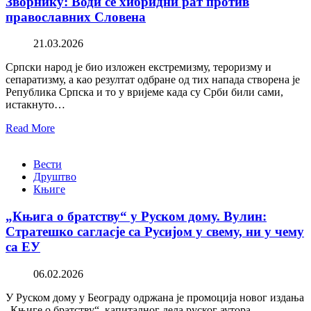
Зворнику: Води се хибридни рат против
православних Словена
21.03.2026
Српски народ је био изложен екстремизму, тероризму и
сепаратизму, а као резултат одбране од тих напада створена је
Република Српска и то у вријеме када су Срби били сами,
истакнуто…
Read More
Вести
Друштво
Књиге
„Књига о братству“ у Руском дому. Вулин:
Стратешко сагласје са Русијом у свему, ни у чему
са ЕУ
06.02.2026
У Руском дому у Београду одржана је промоција новог издања
„Књиге о братству“, капиталног дела руског аутора