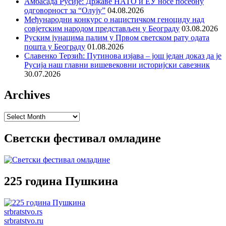
Амбасада Русије: Државе НАТО и ЕУ носе посебну
одговорност за “Олују”
04.08.2026
Међународни конкурс о нацистичком геноциду над
совјетским народом представљен у Београду
03.08.2026
Руским јунацима палим у Првом светском рату одата
пошта у Београду
01.08.2026
Славенко Терзић: Путинова изјава – још један доказ да је
Русија наш главни вишевековни историјски савезник
30.07.2026
Archives
Archives
Светски фестивал омладине
225 година Пушкина
srbratstvo.rs
srbratstvo.ru