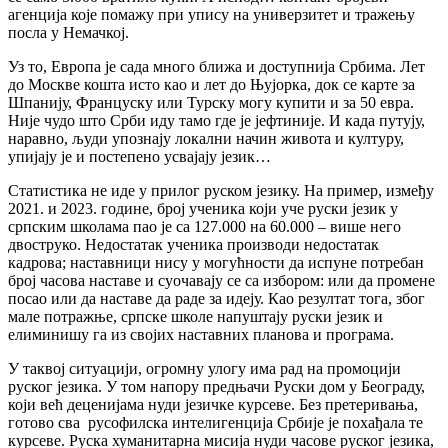
агенција које помажу при упису на универзитет и тражењу
посла у Немачкој.
Уз то, Европа је сада много ближа и доступнија Србима. Лет
до Москве кошта исто као и лет до Њујорка, док се карте за
Шпанију, Француску или Турску могу купити и за 50 евра.
Није чудо што Срби иду тамо где је јефтиније. И када путују,
наравно, људи упознају локални начин живота и културу,
упијају је и постепено усвајају језик…
Статистика не иде у прилог руском језику. На пример, између
2021. и 2023. године, број ученика који уче руски језик у
српским школама пао је са 127.000 на 60.000 – више него
двоструко. Недостатак ученика производи недостатак
кадрова; наставници нису у могућности да испуне потребан
број часова наставе и суочавају се са избором: или да промене
посао или да наставе да раде за идеју. Као резултат тога, због
мале потражње, српске школе напуштају руски језик и
елиминишу га из својих наставних планова и програма.
У таквој ситуацији, огромну улогу има рад на промоцији
руског језика. У том напору предњачи Руски дом у Београду,
који већ деценијама нуди језичке курсеве. Без претеривања,
готово сва русофилска интелигенција Србије је похађала те
курсеве. Руска хуманитарна мисија нуди часове руског језика,