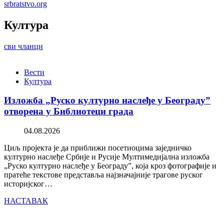
srbratstvo.org
Култура
сви чланци
Вести
Култура
Изложба „Руско културно наслеђе у Београду”
отворена у Библиотеци града
04.08.2026
Циљ пројекта је да приближи посетиоцима заједничко
културно наслеђе Србије и Русије Мултимедијална изложба
„Руско културно наслеђе у Београду”, која кроз фотографије и
пратеће текстове представља најзначајније трагове руског
историјског…
НАСТАВАК