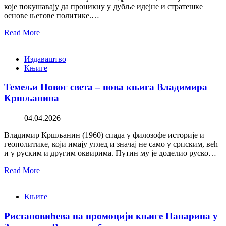
које покушавају да проникну у дубље идејне и стратешке
основе његове политике.…
Read More
Издаваштво
Књиге
Темељи Новог света – нова књига Владимира
Кршљанина
04.04.2026
Владимир Кршљанин (1960) спада у филозофе историје и
геополитике, који имају углед и значај не само у српским, већ
и у руским и другим оквирима. Путин му је доделио руско…
Read More
Књиге
Ристановићева на промоцији књиге Панарина у