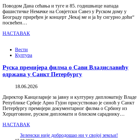
Поводом Дана сећања и туге и 85. годишњице напада
фашистичке Немачке на Совјетски Савез у Руском дому у
Београду приређен је концерт „Чекај ме и ја ћу сигурно доћи“
посвећен…
НАСТАВАК
Вести
Култура
Руска премијера филма о Сави Владиславићу
одржана у Санкт Петербургу
18.06.2026
Директор Канцеларије за јавну и културну дипломатију Владе
Републике Србије Арно Гујон присуствовао је синоћ у Санкт
Петербургу премијери документарног филма о Србину из
Херцеговине, руском дипломати и блиском сараднику…
НАСТАВАК
Зеленски није добродошао ни у својој земљи!