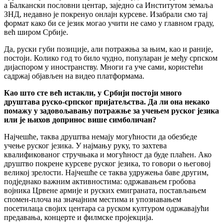
а Балкански пословни центар, заједно са Институтом земаља
ЗНД, недавно је покренуо онлајн курсеве. Изабрали смо тај
формат како би се језик могао учити не само у главном граду,
већ широм Србије.
Да, руски губи позиције, али потражња за њим, као и раније,
постоји. Колико год то било чудно, популаран је међу српском
дијаспором у иностранству. Многи га уче сами, користећи
садржај објављен на видео платформама.
Као што сте већ истакли, у Србији постоји много
друштава руско-српског пријатељства. Да ли она некако
помажу у задовољавању потражње за учењем руског језика
или је њихов допринос више симболичан?
Најчешће, таква друштва немају могућности да обезбеде
учење руског језика. У најмању руку, то захтева
квалификованог стручњака и могућност да буде плаћен. Ако
друштво покрене курсеве руског језика, то говори о његовој
великој зрелости. Најчешће се таква удружења баве другим,
подједнако важним активностима: одржавањем гробова
војника Црвене армије и руских емиграната, постављањем
спомен-плоча на значајним местима и упознавањем
посетилаца својих центара са руском културом одржавајући
предавања, концерте и филмске пројекција.