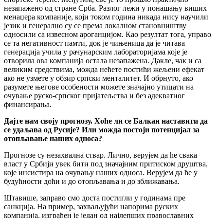
незапажено од стране Срба. Разлог лежи у понашању виших
менаџера компаније, који током година никада нису научили
језик и генерално су се према локалном становништву
односили са извесном ароганцијом. Као резултат тога, управо
се та негативност памти, док је чињеница да је читава
генерација учила у рачунарским лабораторијама које је
отворила ова компанија остала незапажена. Дакле, чак и са
великим средствима, можда нећете постићи жељени ефекат
ако не узмете у обзир српски менталитет. И обрнуто, ако
разумете његове особености можете значајно утицати на
очување руско-српског пријатељства и без адекватног
финансирања.
Дајте нам своју прогнозу. Хоће ли се Балкан наставити да
се удаљава од Русије? Или можда постоји потенцијал за
отопљавање наших односа?
Прогнозе су незахвална ствар. Лично, верујем да ће свака
власт у Србији увек бити под значајним притиском друштва,
које инсистира на очувању наших односа. Верујем да ће у
будућности доћи и до отопљавања и до зближавања.
Штавише, заправо смо доста постигли у годинама пре
санкција. На пример, захваљујући напорима руских
компанија, изграђен је један од најлепших православних