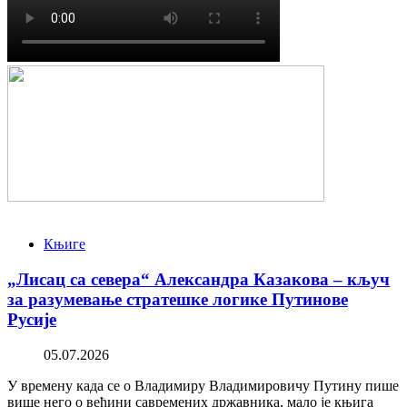
Књиге
„Лисац са севера“ Александра Казакова – кључ
за разумевање стратешке логике Путинове
Русије
05.07.2026
У времену када се о Владимиру Владимировичу Путину пише
више него о већини савремених државника, мало је књига