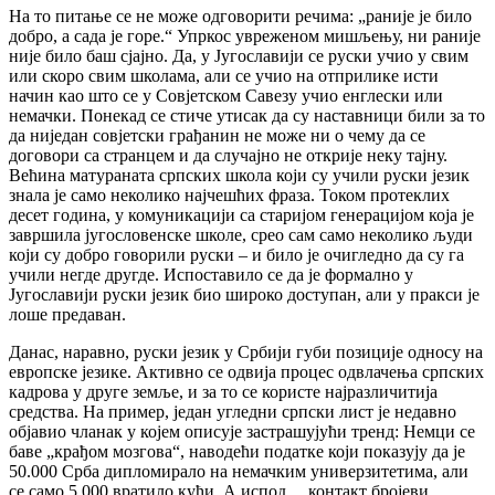
На то питање се не може одговорити речима: „раније је било
добро, а сада је горе.“ Упркос увреженом мишљењу, ни раније
није било баш сјајно. Да, у Југославији се руски учио у свим
или скоро свим школама, али се учио на отприлике исти
начин као што се у Совјетском Савезу учио енглески или
немачки. Понекад се стиче утисак да су наставници били за то
да ниједан совјетски грађанин не може ни о чему да се
договори са странцем и да случајно не открије неку тајну.
Већина матураната српских школа који су учили руски језик
знала је само неколико најчешћих фраза. Током протеклих
десет година, у комуникацији са старијом генерацијом која је
завршила југословенске школе, срео сам само неколико људи
који су добро говорили руски – и било је очигледно да су га
учили негде другде. Испоставило се да је формално у
Југославији руски језик био широко доступан, али у пракси је
лоше предаван.
Данас, наравно, руски језик у Србији губи позиције односу на
европске језике. Активно се одвија процес одвлачења српских
кадрова у друге земље, и за то се користе најразличитија
средства. На пример, један угледни српски лист је недавно
објавио чланак у којем описује застрашујући тренд: Немци се
баве „крађом мозгова“, наводећи податке који показују да је
50.000 Срба дипломирало на немачким универзитетима, али
се само 5.000 вратило кући. А испод… контакт бројеви