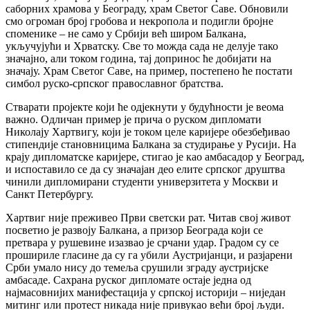
саборних храмова у Београду, храм Светог Саве. Обновили
смо огроман број гробова и некропола и подигли бројне
споменике – не само у Србији већ широм Балкана,
укључујући и Хрватску. Све то можда сада не делује тако
значајно, али током година, тај допринос ће добијати на
значају. Храм Светог Саве, на пример, постепено ће постати
симбол руско-српског православног братства.
Стварати пројекте који ће одјекнути у будућности је веома
важно. Одличан пример је прича о руском дипломати
Николају Хартвигу, који је током целе каријере обезбеђивао
стипендије становницима Балкана за студирање у Русији. На
крају дипломатске каријере, стигао је као амбасадор у Београд,
и испоставило се да су значајан део елите српског друштва
чинили дипломирани студенти универзитета у Москви и
Санкт Петербургу.
Хартвиг ​​није преживео Први светски рат. Читав свој живот
посветио је развоју Балкана, а призор Београда који се
претвара у рушевине изазвао је срчани удар. Градом су се
прошириле гласине да су га убили Аустријанци, и разјарени
Срби умало нису до темеља срушили зграду аустријске
амбасаде. Сахрана руског дипломате остаје једна од
најмасовнијих манифестација у српској историји – ниједан
митинг или протест никада није привукао већи број људи.