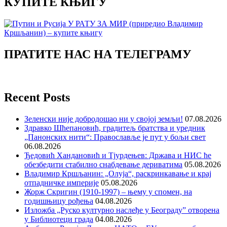
КУПИТЕ КЊИГУ
ПРАТИТЕ НАС НА ТЕЛЕГРАМУ
Recent Posts
Зеленски није добродошао ни у својој земљи!
07.08.2026
Здравко Шћепановић, градитељ братства и уредник
„Панонских нити“: Православље је пут у бољи свет
06.08.2026
Ђедовић Хандановић и Тјурдењев: Држава и НИС ће
обезбедити стабилно снабдевање дериватима
05.08.2026
Владимир Кршљанин: „Олуја“, раскринкавање и крај
отпадничке империје
05.08.2026
Жорж Скригин (1910-1997) – њему у спомен, на
годишњицу рођења
04.08.2026
Изложба „Руско културно наслеђе у Београду” отворена
у Библиотеци града
04.08.2026