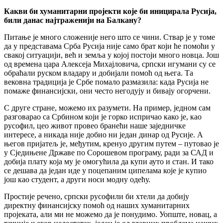
Какви би хуманитарни пројекти које би иницирала Русија,
били данас најтраженији на Балкану?
Питање је много сложеније него што се чини. Ствар је у томе
да у представама Срба Русија није само брат који ће помоћи у
свакој ситуацији, већ и земља у којој постоји много новца. Још
од времена цара Алексеја Михајловича, српски игумани су се
обраћали руском владару и добијали помоћ од њега. Та
вековна традиција је Србе помало размазила: када Русија не
помаже финансијски, они често негодују и бивају огорчени.
С друге стране, можемо их разумети. На пример, једном сам
разговарао са Србином који је горко испричао како је, као
русофил, цео живот провео бранећи наше заједничке
интересе, а никада није добио ни један динар од Русије. А
његов пријатељ је, међутим, кренуо другим путем – путовао је
у Сједињене Државе по Сорошевом програму, ради за САД и
добија плату која му је омогућила да купи ауто и стан. И тако
се дешава да један иде у поцепаним ципелама које је купио
још као студент, а други носи модну одећу.
Простије речено, српски русофили би хтели да добију
директну финансијску помоћ од наших хуманитарних
пројеката, али ми не можемо да је понудимо. Уопште, новац, а