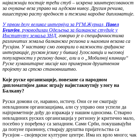
најважнији постаје трећи стуб – искрена заинтересованост
за очување веза управо на људском нивоу. Другим речима,
вишеструко расту вредност и тежина народне дипломатије.
У првом делу великог интервјуа за РГМ.Журнал,
Павел
Бушујев
, руководилац Одељења за балканске студије у
Институту земаља ЗНД
, говорио је о специфичностима
различитих земаља балканског региона и њиховим везама са
Русијом. У наставку смо говорили о важности грађанске
интеракције, руском језику у бившој Југославији и његовој
популарности у региону данас, али и о „Мобилној клиници“
Руске хуманитарне мисије као примерном друштвеном
пројекту за српско становништво.
Које руске организације, повезане са народном
дипломатијом данас играју најистакнутију улогу на
Балкану?
Руски домови се, наравно, истичу. Они се не сматрају
невладиним организацијама, али су управо они успели да
најприметније дођу до изражаја у нашим односима. Стварно
невладиних руских организација у региону је критично мало,
посебно у поређењу са западним. Сами Срби, покушавајући
да попуне празнину, стварају друштва пријатељства са
Русијом – својеврсне културне центре. Има их врло много; чак