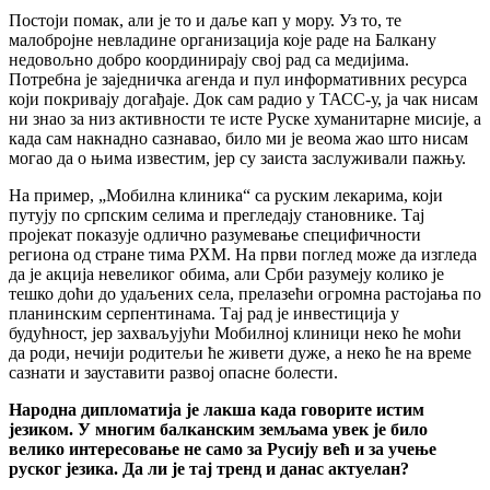
Постоји помак, али је то и даље кап у мору. Уз то, те
малобројне невладине организација које раде на Балкану
недовољно добро координирају свој рад са медијима.
Потребна је заједничка агенда и пул информативних ресурса
који покривају догађаје. Док сам радио у ТАСС-у, ја чак нисам
ни знао за низ активности те исте Руске хуманитарне мисије, а
када сам накнадно сазнавао, било ми је веома жао што нисам
могао да о њима известим, јер су заиста заслуживали пажњу.
На пример, „Мобилна клиника“ са руским лекарима, који
путују по српским селима и прегледају становнике. Тај
пројекат показује одлично разумевање специфичности
региона од стране тима РХМ. На први поглед може да изгледа
да је акција невеликог обима, али Срби разумеју колико је
тешко доћи до удаљених села, прелазећи огромна растојања по
планинским серпентинама. Тај рад је инвестиција у
будућност, јер захваљујући Мобилној клиници неко ће моћи
да роди, нечији родитељи ће живети дуже, а неко ће на време
сазнати и зауставити развој опасне болести.
Народна дипломатија је лакша када говорите истим
језиком. У многим балканским земљама увек је било
велико интересовање не само за Русију већ и за учење
руског језика. Да ли је тај тренд и данас актуелан?