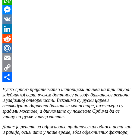
WhatsApp
Messenger
VK
LinkedIn
Reddit
Mail.Ru
Email
Copy
Link
Share
Руско-српско пријатељство историјски почива на три стуба:
заједничкој вери, руском доприносу развоју балканског региона
и узајамној отворености. Вековима су руски цареви
великодушно даривали балканске манастире, инжењери су
градили мостове, а дипломате су помагале Србима да се
упишу на руске универзитете.
Данас је рецепт за одржавање пријатељских односа исти као
и раније, осим што у наше време, због објективних фактора,