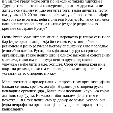
и у малом граду може бити по неколико таквих удружења.
Друга је ствар што они конкуренција једним другима и не
желе да се уједињују. Као резултат тога, таква друштва често
имају само 10–20 чланова, који се међусобно жестоко свађају
око тога ко је од њих већи пријатељ Русије. Но, то су већ неке
националне особености, а питање је: где је реципрочно
кретање са стране Русије?
Осим Руске хуманитарне мисије, вероватно је тешко сетити се
бар једне организације која би се тако ефективно бавила
регионом и јасно разумела његову специфику. Ово последње
је посебно важно. Русофили који долазе у руско-српске
организације траже нешто што је блиско њиховим сопственим
мислима, и ако им се понуди нешто друго, од таквог
удружења неће бити вајде. Уопште, Срби су народ који није
шкрт на речима, и ако им се не свиђа нека агенда, неће се
устезати да то отворено и кажу.
Мали постепени продор наших непрофитних организација на
Балкан се ипак, срећом, догађа. Недавно је отворена руска
невладина организација „Балкански пословни клуб“, са којом
активно сарађујем. Нажалост, због пандемије, а затим и
почетка СВО, тек почињемо да добијамо замах. Ускоро још
једна непрофитна организација из Русије планира да отвори
канцеларију.