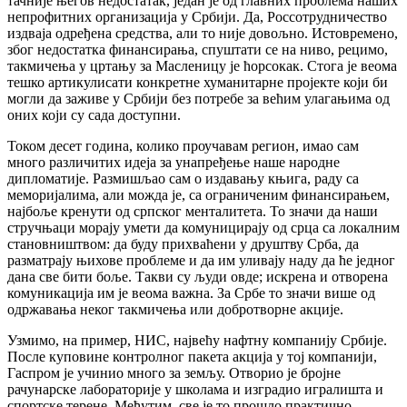
тачније његов недостатак, један је од главних проблема наших
непрофитних организација у Србији. Да, Россотрудничество
издваја одређена средства, али то није довољно. Истовремено,
због недостатка финансирања, спуштати се на ниво, рецимо,
такмичења у цртању за Масленицу је ћорсокак. Стога је веома
тешко артикулисати конкретне хуманитарне пројекте који би
могли да заживе у Србији без потребе за већим улагањима од
оних који су сада доступни.
Током десет година, колико проучавам регион, имао сам
много различитих идеја за унапређење наше народне
дипломатије. Размишљао сам о издавању књига, раду са
меморијалима, али можда је, са ограниченим финансирањем,
најбоље кренути од српског менталитета. То значи да наши
стручњаци морају умети да комуницирају од срца са локалним
становништвом: да буду прихваћени у друштву Срба, да
разматрају њихове проблеме и да им уливају наду да ће једног
дана све бити боље. Такви су људи овде; искрена и отворена
комуникација им је веома важна. За Србе то значи више од
одржавања неког такмичења или добротворне акције.
Узмимо, на пример, НИС, највећу нафтну компанију Србије.
После куповине контролног пакета акција у тој компанији,
Гаспром је учинио много за земљу. Отворио је бројне
рачунарске лабораторије у школама и изградио игралишта и
спортске терене. Међутим, све је то прошло практично