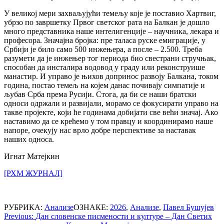
У великој мери захваљујући темељу које је поставио Хартвиг,
убрзо по завршетку Првог светског рата на Балкан је дошло
много представника наше интелигенције – научника, лекара и
професора. Значајна бројка: пре таласа руске емиграције, у
Србији је било само 500 инжењера, а после – 2.500. Треба
разумети да је инжењер тог периода био свестрани стручњак,
способан да инсталира водовод у граду или реконструише
манастир. И управо је њихов допринос развоју Балкана, током
година, постао темељ на којем данас почивају симпатије и
љубав Срба према Русији. Стога, да би се наши братски
односи одржали и развијали, морамо се фокусирати управо на
такве пројекте, који ће годинама добијати све већи значај. Ако
наставимо да се крећемо у том правцу и координирамо наше
напоре, очекују нас врло добре перспективе за наставак
наших односа.
Игнат Матејкин
[РХМ ЖУРНАЛ]
РУБРИКА:
Анализе
ОЗНАКЕ:
2026
,
Анализе
,
Павел Бушујев
Post
Previous:
Дан словенске писмености и културе – Дан Светих