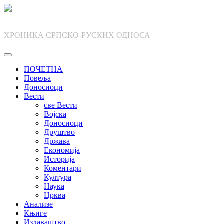
Skip
to
content
ХРОНИКА СРПСКО-РУСКИХ ОДНОСА
ПОЧЕТНА
Повеља
Доносиоци
Вести
све Вести
Војска
Доносиоци
Друштво
Држава
Економија
Историја
Коментари
Култура
Наука
Црква
Анализе
Књиге
Издаваштво