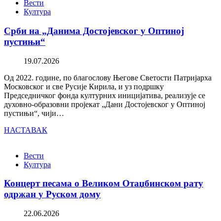
Вести
Култура
Срби на „Данима Достојевског у Оптиној
пустињи“
19.07.2026
Од 2022. године, по благослову Његове Светости Патријарха
Московског и све Русије Кирила, и уз подршку
Председничког фонда културних иницијатива, реализује се
духовно-образовни пројекат „Дани Достојевског у Оптиној
пустињи“, чији…
НАСТАВАК
Вести
Култура
Концерт песама о Великом Отаџбинском рату
одржан у Руском дому
22.06.2026