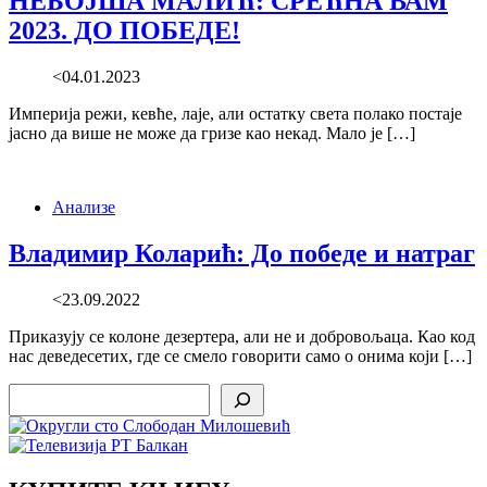
НЕБОЈША МАЛИЋ: СРЕЋНА ВАМ
2023. ДО ПОБЕДЕ!
<04.01.2023
Империја режи, кевће, лаје, али остатку света полако постаје
јасно да више не може да гризе као некад. Мало је […]
Анализе
Владимир Коларић: До победе и натраг
<23.09.2022
Приказују се колоне дезертера, али не и добровољаца. Као код
нас деведесетих, где се смело говорити само о онима који […]
Search