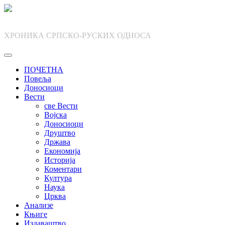
Skip
to
content
ХРОНИКА СРПСКО-РУСКИХ ОДНОСА
ПОЧЕТНА
Повеља
Доносиоци
Вести
све Вести
Војска
Доносиоци
Друштво
Држава
Економија
Историја
Коментари
Култура
Наука
Црква
Анализе
Књиге
Издаваштво