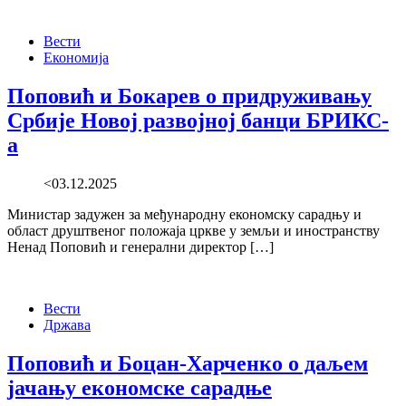
Вести
Економија
Поповић и Бокарев о придруживању
Србије Новој развојној банци БРИКС-
а
<03.12.2025
Министар задужен за међународну економску сарадњу и
област друштвеног положаја цркве у земљи и иностранству
Ненад Поповић и генерални директор […]
Вести
Држава
Поповић и Боцан-Харченко о даљем
јачању економске сарадње