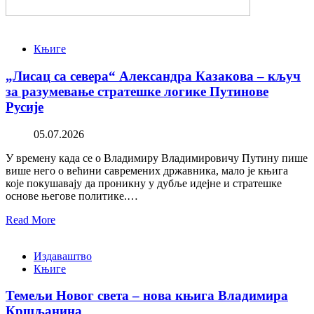
Књиге
„Лисац са севера“ Александра Казакова – кључ
за разумевање стратешке логике Путинове
Русије
05.07.2026
У времену када се о Владимиру Владимировичу Путину пише
више него о већини савремених државника, мало је књига
које покушавају да проникну у дубље идејне и стратешке
основе његове политике.…
Read More
Издаваштво
Књиге
Темељи Новог света – нова књига Владимира
Кршљанина