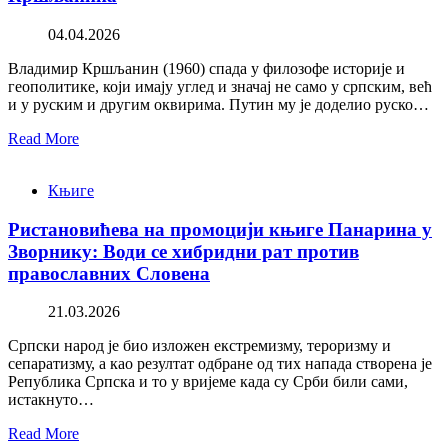
04.04.2026
Владимир Кршљанин (1960) спада у филозофе историје и
геополитике, који имају углед и значај не само у српским, већ
и у руским и другим оквирима. Путин му је доделио руско…
Read More
Књиге
Ристановићева на промоцији књиге Панарина у
Зворнику: Води се хибридни рат против
православних Словена
21.03.2026
Српски народ је био изложен екстремизму, тероризму и
сепаратизму, а као резултат одбране од тих напада створена је
Република Српска и то у вријеме када су Срби били сами,
истакнуто…
Read More