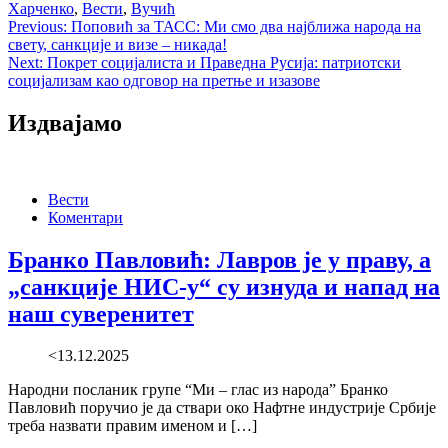
Харченко
,
Вести
,
Вучић
Post
Previous:
Поповић за ТАСС: Ми смо два најближа народа на
свету, санкције и визе – никада!
navigation
Next:
Покрет социјалиста и Праведна Русија: патриотски
социјализам као одговор на претње и изазове
Издвајамо
Вести
Коментари
Бранко Павловић: Лавров је у праву, а
„санкције НИС-у“ су изнуда и напад на
наш суверенитет
<13.12.2025
Народни посланик групе “Ми – глас из народа” Бранко
Павловић поручио је да ствари око Нафтне индустрије Србије
треба назвати правим именом и […]