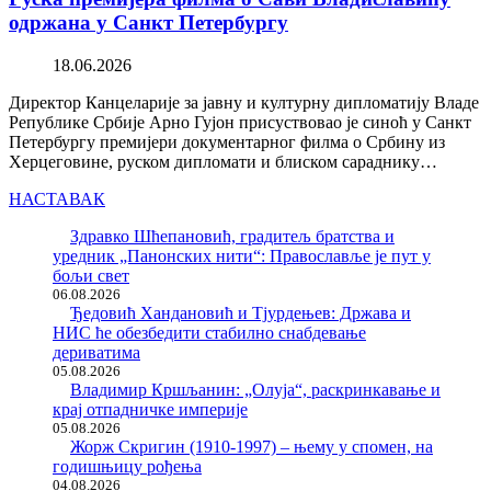
одржана у Санкт Петербургу
18.06.2026
Директор Канцеларије за јавну и културну дипломатију Владе
Републике Србије Арно Гујон присуствовао је синоћ у Санкт
Петербургу премијери документарног филма о Србину из
Херцеговине, руском дипломати и блиском сараднику…
НАСТАВАК
Здравко Шћепановић, градитељ братства и
уредник „Панонских нити“: Православље је пут у
бољи свет
06.08.2026
Ђедовић Хандановић и Тјурдењев: Држава и
НИС ће обезбедити стабилно снабдевање
дериватима
05.08.2026
Владимир Кршљанин: „Олуја“, раскринкавање и
крај отпадничке империје
05.08.2026
Жорж Скригин (1910-1997) – њему у спомен, на
годишњицу рођења
04.08.2026