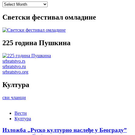
Archives
Светски фестивал омладине
225 година Пушкина
srbratstvo.rs
srbratstvo.ru
srbratstvo.org
Култура
сви чланци
Вести
Култура
Изложба „Руско културно наслеђе у Београду”