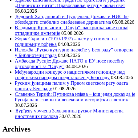
„Панонских нити“: Православље је пут у бољи свет
06.08.2026
Ђедовић Хандановић и Тјурдењев: Држава и НИС ће
обезбедити стабилно снабдевање дериватима
05.08.2026
Владимир Кршљанин: „Олуја“, раскринкавање и крај
отпадничке империје
05.08.2026
Жорж Скригин (1910-1997) – њему у спомен, на
годишњицу рођења
04.08.2026
Изложба „Руско културно наслеђе у Београду” отворена
у Библиотеци града
04.08.2026
Амбасада Русије: Државе НАТО и ЕУ носе посебну
одговорност за “Олују”
04.08.2026
Међународни конкурс о нацистичком геноциду над
совјетским народом представљен у Београду
03.08.2026
Руским јунацима палим у Првом светском рату одата
пошта у Београду
01.08.2026
Славенко Терзић: Путинова изјава – још један доказ да је
Русија наш главни вишевековни историјски савезник
30.07.2026
Ђурђеву уручена Захвалница руског Министарства
иностраних послова
30.07.2026
Archives