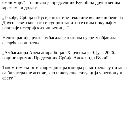
економије.“ – написао је председник Вучић на друштвеним
мрежама и додао:
„Такође, Србија и Русија штитиће тековине велике победе из
Другог светског рата и супротставити се свим покушајима
ревизије историјских чињеница.“
Нешто раније, руска амбасада је о истом сусрету објавила
следеће саопштење:
„Амбасадора Александра Боцан-Харченка је 9. јула 2026.
године примио Председник Србије Александр Вучић.
Током темељног и садржајног разговора размотрена су питања
са билатералне агенде, као и актуелна ситуација у региону и
свету.“