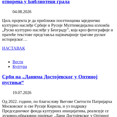
отворена у Библиотеци града
04.08.2026
Циљ пројекта је да приближи посетиоцима заједничко
културно наслеђе Србије и Русије Мултимедијална изложба
„Руско културно наслеђе у Београду”, која кроз фотографије и
пратеће текстове представља најзначајније трагове руског
историјског…
НАСТАВАК
Вести
Култура
Срби на „Данима Достојевског у Оптиној
пустињи“
19.07.2026
Од 2022. године, по благослову Његове Светости Патријарха
Московског и све Русије Кирила, и уз подршку
Председничког фонда културних иницијатива, реализује се
духовно-образовни пројекат „Дани Достојевског у Оптиној