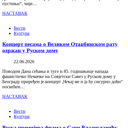
пустињи“, чији…
НАСТАВАК
Вести
Култура
Концерт песама о Великом Отаџбинском рату
одржан у Руском дому
22.06.2026
Поводом Дана сећања и туге и 85. годишњице напада
фашистичке Немачке на Совјетски Савез у Руском дому у
Београду приређен је концерт „Чекај ме и ја ћу сигурно доћи“
посвећен…
НАСТАВАК
Вести
Култура
Руска премијера филма о Сави Владиславићу