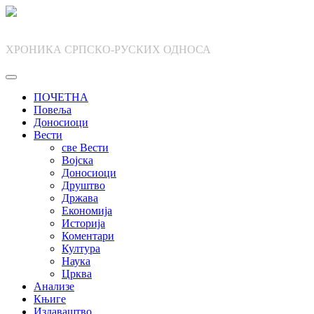
Skip
to
content
ХРОНИКА СРПСКО-РУСКИХ ОДНОСА
ПОЧЕТНА
Повеља
Доносиоци
Вести
све Вести
Војска
Доносиоци
Друштво
Држава
Економија
Историја
Коментари
Култура
Наука
Црква
Анализе
Књиге
Издаваштво