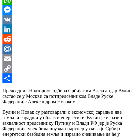
WhatsApp
Messenger
VK
LinkedIn
Reddit
Mail.Ru
Email
Copy
Link
Share
Председник Надзорног одбора Србијагаса Александар Вулин
састао се у Москви са потпредседником Владе Руске
Федерације Александром Новаком.
Вулин и Новак су разговарали о економској сарадњи две
земље и сарадњи у области енергетике. Вулин је изразио
захвалност председнику Путину и Влади РФ јер је Руска
Федерација увек била поуздан партнер уз кога је Србија
енергетски безбедна земља и изразио очекивање да ће у