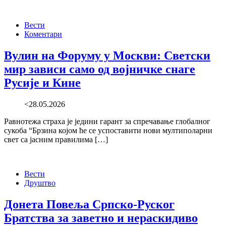
Вести
Коментари
Вулин на Форуму у Москви: Светски
мир зависи само од војничке снаге
Русије и Кине
<28.05.2026
Равнотежа страха је једини гарант за спречавање глобалног
сукоба “Брзина којом ће се успоставити нови мултиполарни
свет са јасним правилима […]
Вести
Друштво
Донета Повеља Српско-Руског
Братства за заветно и нераскидиво