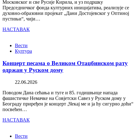
Московског и све Русије Кирила, и уз подршку
Председничког фонда културних иницијатива, реализује се
духовно-образовни пројекат „Дани Достојевског у Оптиној
пустињи“, чији…
НАСТАВАК
Вести
Култура
Концерт песама о Великом Отаџбинском рату
одржан у Руском дому
22.06.2026
Поводом Дана сећања и туге и 85. годишњице напада
фашистичке Немачке на Совјетски Савез у Руском дому у
Београду приређен је концерт „Чекај ме и ја ћу сигурно доћи“
посвећен…
НАСТАВАК
Вести