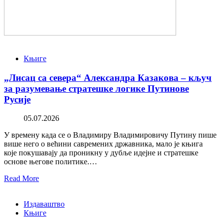
Књиге
„Лисац са севера“ Александра Казакова – кључ
за разумевање стратешке логике Путинове
Русије
05.07.2026
У времену када се о Владимиру Владимировичу Путину пише
више него о већини савремених државника, мало је књига
које покушавају да проникну у дубље идејне и стратешке
основе његове политике.…
Read More
Издаваштво
Књиге