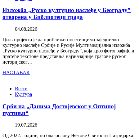
Изложба „Руско културно наслеђе у Београду”
отворена у Библиотеци града
04.08.2026
Циљ пројекта је да приближи посетиоцима заједничко
културно наслеђе Србије и Русије Мултимедијална изложба
„Руско културно наслеђе у Београду”, која кроз фотографије и
пратеће текстове представља најзначајније трагове руског
историјског…
НАСТАВАК
Вести
Култура
Срби на „Данима Достојевског у Оптиној
пустињи“
19.07.2026
Од 2022. године, по благослову Његове Светости Патријарха