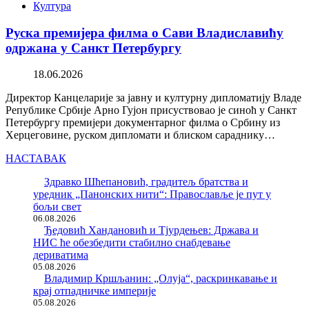
Култура
Руска премијера филма о Сави Владиславићу
одржана у Санкт Петербургу
18.06.2026
Директор Канцеларије за јавну и културну дипломатију Владе
Републике Србије Арно Гујон присуствовао је синоћ у Санкт
Петербургу премијери документарног филма о Србину из
Херцеговине, руском дипломати и блиском сараднику…
НАСТАВАК
Здравко Шћепановић, градитељ братства и
уредник „Панонских нити“: Православље је пут у
бољи свет
06.08.2026
Ђедовић Хандановић и Тјурдењев: Држава и
НИС ће обезбедити стабилно снабдевање
дериватима
05.08.2026
Владимир Кршљанин: „Олуја“, раскринкавање и
крај отпадничке империје
05.08.2026