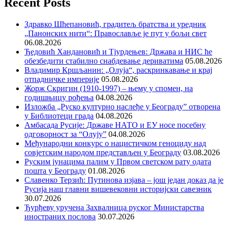
Recent Posts
Здравко Шћепановић, градитељ братства и уредник
„Панонских нити“: Православље је пут у бољи свет
06.08.2026
Ђедовић Хандановић и Тјурдењев: Држава и НИС ће
обезбедити стабилно снабдевање дериватима
05.08.2026
Владимир Кршљанин: „Олуја“, раскринкавање и крај
отпадничке империје
05.08.2026
Жорж Скригин (1910-1997) – њему у спомен, на
годишњицу рођења
04.08.2026
Изложба „Руско културно наслеђе у Београду” отворена
у Библиотеци града
04.08.2026
Амбасада Русије: Државе НАТО и ЕУ носе посебну
одговорност за “Олују”
04.08.2026
Међународни конкурс о нацистичком геноциду над
совјетским народом представљен у Београду
03.08.2026
Руским јунацима палим у Првом светском рату одата
пошта у Београду
01.08.2026
Славенко Терзић: Путинова изјава – још један доказ да је
Русија наш главни вишевековни историјски савезник
30.07.2026
Ђурђеву уручена Захвалница руског Министарства
иностраних послова
30.07.2026