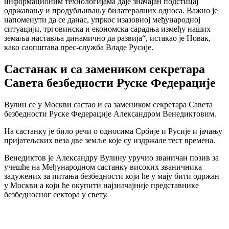
информационим технологијама даје значајан подстицај
одржавању и продубљивању билатералних односа. Важно је
напоменути да се данас, упркос изазовној међународној
ситуацији, трговинска и економска сарадња између наших
земаља наставља динамично да развија“, истакао је Новак,
како саопштава прес-служба Владе Русије.
Састанак и са замеником секретара
Савета безбедности Руске Федерације
Вулин се у Москви састао и са замеником секретара Савета
безбедности Руске Федерације Александром Венедиктовим.
На састанку је било речи о односима Србије и Русије и јачању
пријатељских веза две земље које су издржале тест времена.
Венедиктов је Александру Вулину уручио званичан позив за
учешће на Међународном састанку високих званичника
задужених за питања безбедности који ће у мају бити одржан
у Москви а који ће окупити најзначајније представнике
безбедносног сектора у свету.