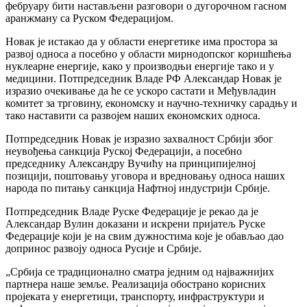
фебруару бити настављени разговори о дугорочном гасном
аранжману са Руском Федерацијом.
Новак је истакао да у области енергетике има простора за
развој односа а посебно у области мирнодопског коришћења
нуклеарне енергије, како у производњи енергије тако и у
медицини. Потпредседник Владе РФ Александар Новак је
изразио очекивање да ће се ускоро састати и Међувладин
комитет за трговину, економску и научно-техничку сарадњу и
тако наставити са развојем наших економских односа.
Потпредседник Новак је изразио захвалност Србији због
неувођења санкција Руској Федерацији, а посебно
председнику Александру Вучићу на принципијелној
позицији, поштовању уговора и вредновању односа наших
народа по питању санкција Нафтној индустрији Србије.
Потпредседник Владе Руске Федерације је рекао да је
Александар Вулин доказани и искрени пријатељ Руске
Федерације који је на свим дужностима које је обављао дао
допринос развоју односа Русије и Србије.
„Србија се традиционално сматра једним од најважнијих
партнера наше земље. Реализација обострано корисних
пројеката у енергетици, транспорту, инфраструктури и