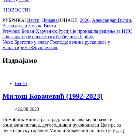
[НОВОСТИ]
РУБРИКА:
Вести
,
Држава
ОЗНАКЕ:
2026
,
Александар Вулин
,
Александар Новак
,
Вести
Post
Previous:
Боцан-Харченко: Русија је пронашла решење за НИС
које гарантује енергетску безбедност Србије
navigation
Next:
Братство у славу Господа: велика руска дела у
манастирима Фрушке горе
Издвајамо
Вести
Милош Ковачевић (1992-2023)
<26.08.2023
Помоћник министра за рад, запошљавање, борачка и
социјална питања, дугогодишњи руководилац Центра за
руско-српску сарадњу Милош Ковачевић погинуо је у […]