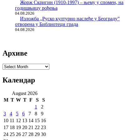
Жорж Скригин (1910-1997) – њему у спомен, на
годишњицу рођења
04.08.2026
Изложба „Руско културно наслеђе у Београду”
отворена у Библиотеци града
04.08.2026
Архиве
Архиве
Календар
August 2026
M
T
W
T
F
S
S
1
2
3
4
5
6
7
8
9
10
11
12
13
14
15
16
17
18
19
20
21
22
23
24
25
26
27
28
29
30