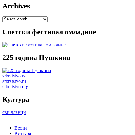
Archives
Archives
Светски фестивал омладине
225 година Пушкина
srbratstvo.rs
srbratstvo.ru
srbratstvo.org
Култура
сви чланци
Вести
Култура