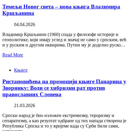
Темељи Новог света – нова књига Владимира
Кршљанина
04.04.2026
Владимир Кршљанин (1960) спада у филозофе историје и
геополитике, који имају углед и значај не само у српским, већ
и у руским и другим оквирима. Путин му је доделио руско…
Read More
Књиге
Ристановићева на промоцији књиге Панарина у
Зворнику: Води се хибридни рат против
православних Словена
21.03.2026
Српски народ је био изложен екстремизму, тероризму и
сепаратизму, а као резултат одбране од тих напада створена је
Република Српска и то у вријеме када су Срби били сами,